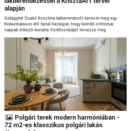
lakberendezéssel a KrisztaArt tervei
alapján
Szilágyiné Szabó Krisztina lakberendezőt kereste meg egy
Kiskunhalason élő fiatal házaspár, hogy leendő otthonuk
nappali-étkező-konyha-fürdőszobáját tervezze meg.
Polgári terek modern harmóniában -
72 m2-es klasszikus polgári lakás