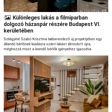
Különleges lakás a filmiparban
dolgozó házaspár részére Budapest VI.
kerületében
Szilágyiné Szabó Krisztina lakberendező új projektjében egy
állandó bérlőnek kiadásra szánt lakást álmodott újra,
méghozzá most a leendő bérlők igényeihez igazodva.