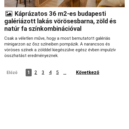
Káprázatos 36 m2-es budapesti
galériázott lakás vörösesbarna, zöld és
natúr fa színkombinációval
Csak a véletlen műve, hogy a most bemutatott galériás
minigarzon az ősz színeiben pompázik. A narancsos és
vöröses színek a zölddel kiegészülve egész évben impulzív
összhatást eredményeznek.
1
2
3
4
5
…
Következő
Előző