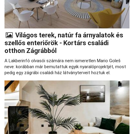
Világos terek, natúr fa árnyalatok és
szellős enteriőrök - Kortárs családi
otthon Zágrábból
A Lakberinfó olvasói számára nem ismeretlen Mario Goleš
neve: korábban már bemutattuk egyik nyaralóprojektjét, most
pedig egy zágrábi családi ház látványterveit hoztuk el.