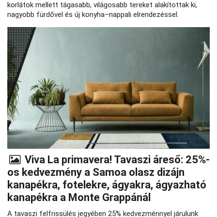
korlátok mellett tágasabb, világosabb tereket alakítottak ki,
nagyobb fürdővel és új konyha–nappali elrendezéssel.
Viva La primavera! Tavaszi áreső: 25%-
os kedvezmény a Samoa olasz dizájn
kanapékra, fotelekre, ágyakra, ágyazható
kanapékra a Monte Grappánál
A tavaszi felfrissülés jegyében 25% kedvezménnyel járulunk