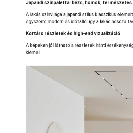
Japandi színpaletta: bézs, homok, természetes
A lakás színvilága a japandi stílus klasszikus eleme
egyszerre modern és időtálló, így a lakás hosszú tá
Kortárs részletek és high‑end vizualizáció
A képeken jól látható a részletek iránti érzékenysé
kiemeli.