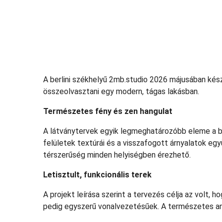
A berlini székhelyű 2mb.studio 2026 májusában készü
összeolvasztani egy modern, tágas lakásban.
Természetes fény és zen hangulat
A látványtervek egyik legmeghatározóbb eleme a bő
felületek textúrái és a visszafogott árnyalatok eg
térszerűség minden helyiségben érezhető.
Letisztult, funkcionális terek
A projekt leírása szerint a tervezés célja az volt,
pedig egyszerű vonalvezetésűek. A természetes any