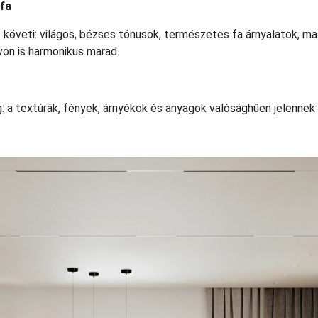
 fa
it követi: világos, bézses tónusok, természetes fa árnyalatok, m
von is harmonikus marad.
g: a textúrák, fények, árnyékok és anyagok valósághűen jelennek