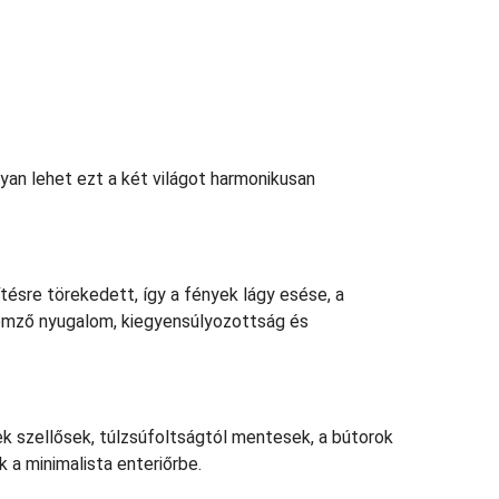
gyan lehet ezt a két világot harmonikusan
ésre törekedett, így a fények lágy esése, a
lemző nyugalom, kiegyensúlyozottság és
rek szellősek, túlzsúfoltságtól mentesek, a bútorok
 a minimalista enteriőrbe.