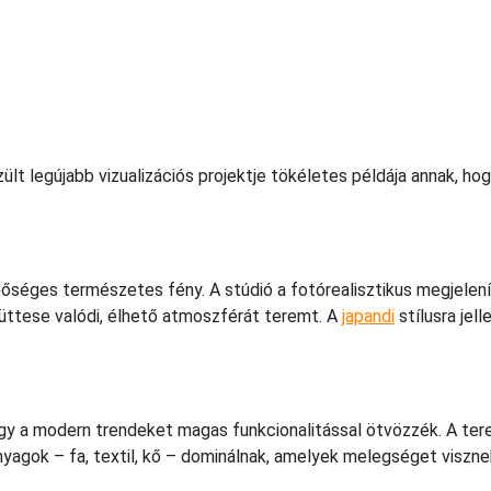
lt legújabb vizualizációs projektje tökéletes példája annak, ho
séges természetes fény. A stúdió a fotórealisztikus megjelenít
yüttese valódi, élhető atmoszférát teremt. A
japandi
stílusra jel
 hogy a modern trendeket magas funkcionalitással ötvözzék. A te
agok – fa, textil, kő – dominálnak, amelyek melegséget visznek