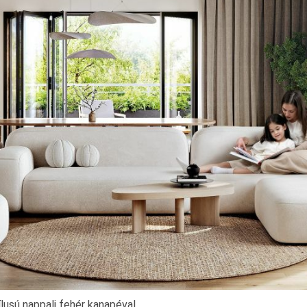
ílusú nappali fehér kanapéval