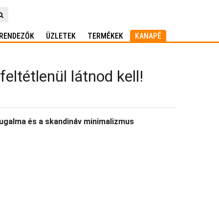
RENDEZŐK
ÜZLETEK
TERMÉKEK
KANAPÉ
eltétlenül látnod kell!
nyugalma és a skandináv minimalizmus