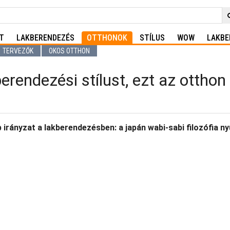
T
LAKBERENDEZÉS
OTTHONOK
STÍLUS
WOW
LAKBE
TERVEZŐK
OKOS OTTHON
rendezési stílust, ezt az otthon f
b irányzat a lakberendezésben: a japán wabi‑sabi filozófia 