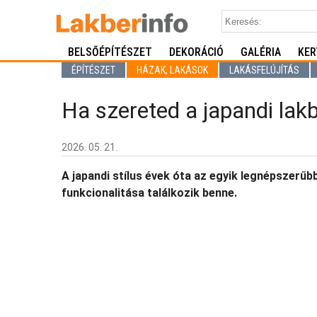
BELSŐÉPÍTÉSZET
DEKORÁCIÓ
GALÉRIA
KER
ÉPÍTÉSZET
HÁZAK, LAKÁSOK
LAKÁSFELÚJÍTÁS
Ha szereted a japandi lakbe
2026. 05. 21.
A japandi stílus évek óta az egyik legnépszerűb
funkcionalitása találkozik benne.