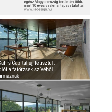
egész Magyarország területén több,
mint 10 éves szakmai tapasztalattal.
www.liadesign.hu
ährs Capital új, letisztult
dlói a fatörzsek szívéből
ármaznak