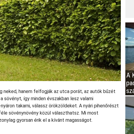
A K
pa
sz
g neked, hanem felfogják az utca porát, az autók bűzét
 a sövényt, így minden évszakban lesz valami
-nyáron takarni, válassz örökzöldeket. A nyári pihenőrészt
féle sövénynövény közül választhatsz. Mi most
zonylag gyorsan érik el a kívánt magasságot.