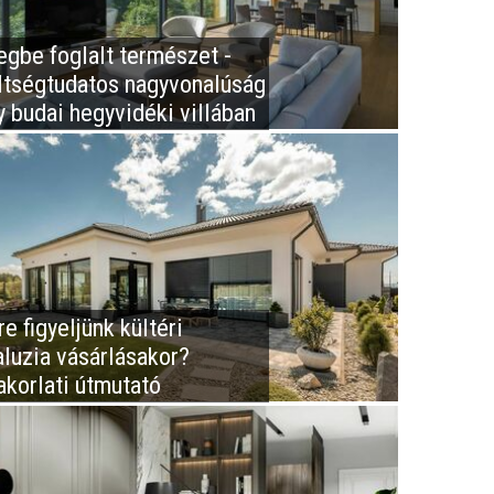
egbe foglalt természet -
ltségtudatos nagyvonalúság
y budai hegyvidéki villában
e figyeljünk kültéri
aluzia vásárlásakor?
akorlati útmutató