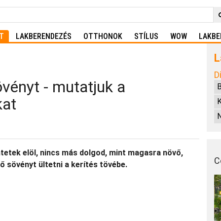
T
LAKBERENDEZÉS
OTTHONOK
STÍLUS
WOW
LAKBE
L
D
övényt - mutatjuk a
B
kat
ntetek elöl, nincs más dolgod, mint magasra növő,
C
sövényt ültetni a kerítés tövébe.