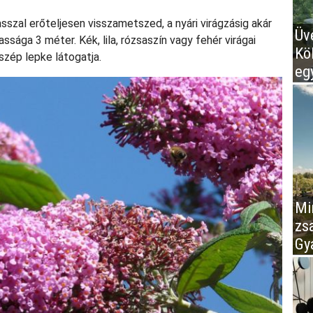
sszal erőteljesen visszametszed, a nyári virágzásig akár
Üv
sága 3 méter. Kék, lila, rózsaszín vagy fehér virágai
Kö
szép lepke látogatja.
eg
Mir
zs
Gy