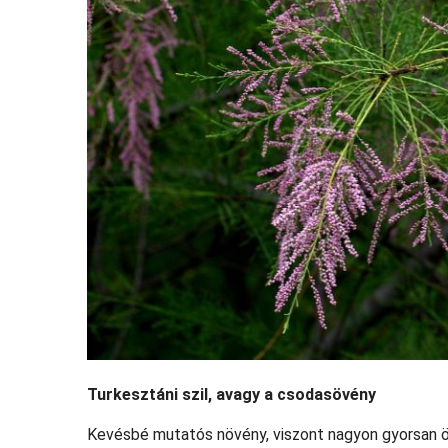
Turkesztáni szil, avagy a csodasövény
Kevésbé mutatós növény, viszont nagyon gyorsan ös