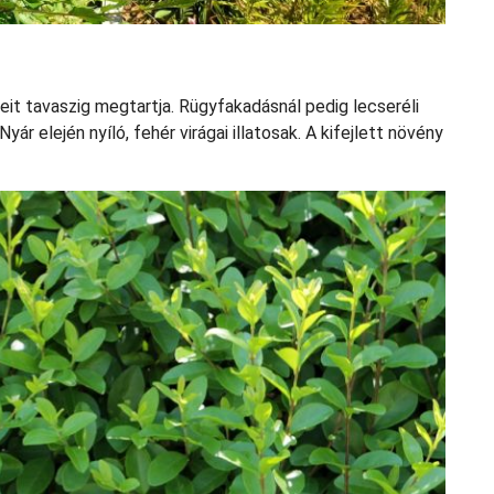
eit tavaszig megtartja. Rügyfakadásnál pedig lecseréli
ár elején nyíló, fehér virágai illatosak. A kifejlett növény