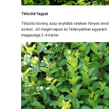
Télizöld fagyal
Télizöld növény, azaz enyhébb teleken fényes level
azokat. Jól megél napon és félárnyékban egyaránt. Ny
magassága 2-4 méter.