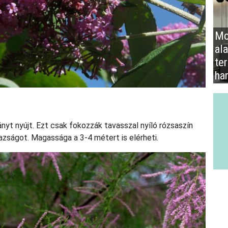
Mo
al
te
ha
nyt nyújt. Ezt csak fokozzák tavasszal nyíló rózsaszín
árazságot. Magassága a 3-4 métert is elérheti.