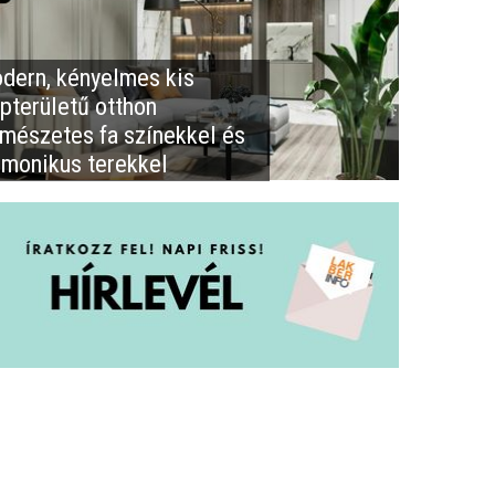
dern, kényelmes kis
apterületű otthon
rmészetes fa színekkel és
rmonikus terekkel