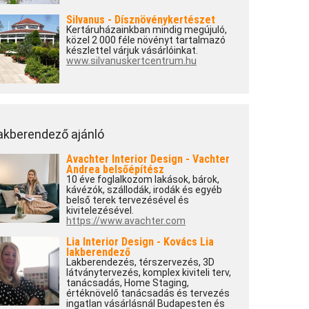
Silvanus - Dísznövénykertészet
Kertáruházainkban mindig megújuló,
közel 2 000 féle növényt tartalmazó
készlettel várjuk vásárlóinkat.
www.silvanuskertcentrum.hu
akberendező ajánló
Avachter Interior Design - Vachter
Andrea belsőépítész
10 éve foglalkozom lakások, bárok,
kávézók, szállodák, irodák és egyéb
belső terek tervezésével és
kivitelezésével.
https://www.avachter.com
Lia Interior Design - Kovács Lia
lakberendező
Lakberendezés, térszervezés, 3D
látványtervezés, komplex kiviteli terv,
tanácsadás, Home Staging,
értéknövelő tanácsadás és tervezés
ingatlan vásárlásnál Budapesten és