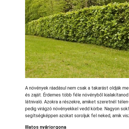
A növények ráadásul nem csak a takarást oldják me
és zaját. Érdemes több féle növényből kialakítanod
látnivaló. Azokra a részekre, amiket szeretnél télen
pedig virágzó növényekkel vedd körbe. Nagyon sok
segítségképpen azokat soroljuk fel neked, amik vis
Illatos nyáriorgona