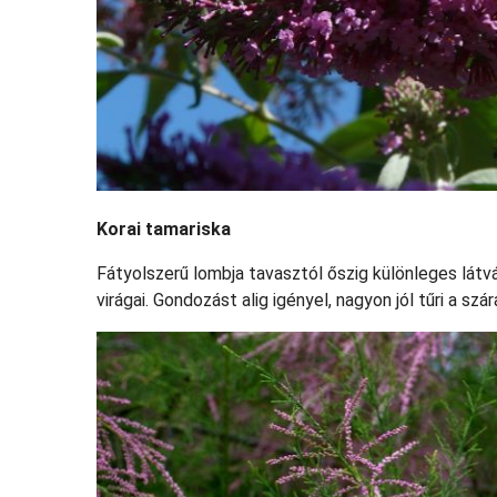
Korai tamariska
Fátyolszerű lombja tavasztól őszig különleges látvá
virágai. Gondozást alig igényel, nagyon jól tűri a sz