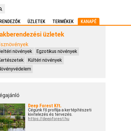
RENDEZŐK
ÜZLETEK
TERMÉKEK
KANAPÉ
akberendezési üzletek
ísznövények
eltéri növények
Egzotikus növények
Kertészetek
Kültéri növények
Növényvédelem
égajánló
Deep Forest Kft.
Cégünk fő profilja a kertépítészeti
kivitelezés és tervezés.
https://deepforest.hu