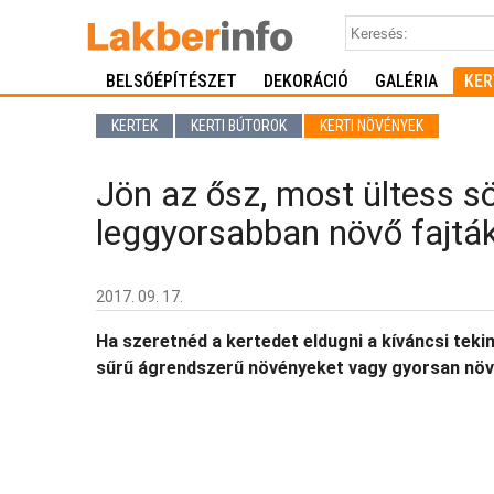
BELSŐÉPÍTÉSZET
DEKORÁCIÓ
GALÉRIA
KER
KERTEK
KERTI BÚTOROK
KERTI NÖVÉNYEK
Jön az ősz, most ültess s
leggyorsabban növő fajtá
2017. 09. 17.
Ha szeretnéd a kertedet eldugni a kíváncsi teki
sűrű ágrendszerű növényeket vagy gyorsan növő 