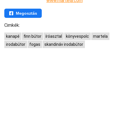
www.martela.com
Megosztás
Cimkék:
kanapé
finn bútor
íróasztal
könyvespolc
martela
irodabútor
fogas
skandináv irodabútor