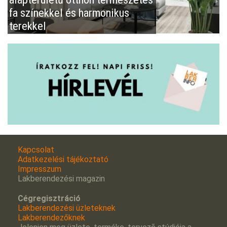
fa színekkel és harmonikus
terekkel
Kapcsolat
Adatkezelési tájékoztató
Impresszum
Lakberendezési magazin
Cégregisztráció
Lakberendezési üzleteknek
Lakberendezőknek