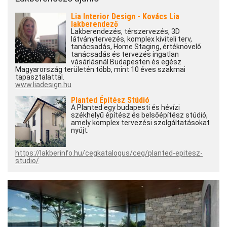
Lia Interior Design - Kovács Lia
lakberendező
Lakberendezés, térszervezés, 3D
látványtervezés, komplex kiviteli terv,
tanácsadás, Home Staging, értéknövelő
tanácsadás és tervezés ingatlan
vásárlásnál Budapesten és egész
Magyarország területén több, mint 10 éves szakmai
tapasztalattal.
www.liadesign.hu
Planted Építész Stúdió
A Planted egy budapesti és hévízi
székhelyű építész és belsőépítész stúdió,
amely komplex tervezési szolgáltatásokat
nyújt.
https://lakberinfo.hu/cegkatalogus/ceg/planted-epitesz-
studio/