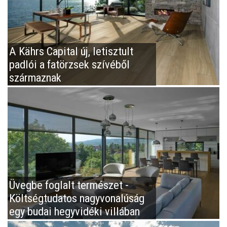
A Kährs Capital új, letisztult
padlói a fatörzsek szívéből
származnak
Üvegbe foglalt természet -
Költségtudatos nagyvonalúság
egy budai hegyvidéki villában