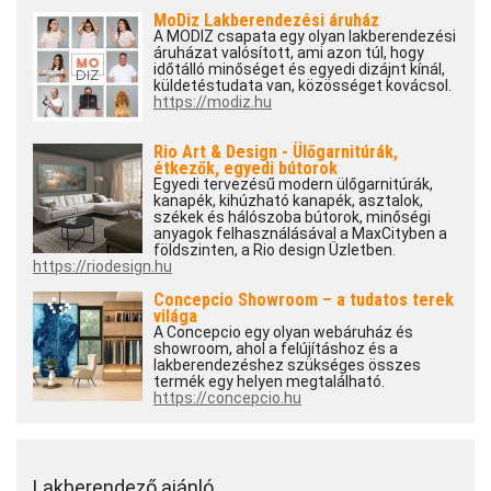
MoDiz Lakberendezési áruház
A MODIZ csapata egy olyan lakberendezési
áruházat valósított, ami azon túl, hogy
időtálló minőséget és egyedi dizájnt kínál,
küldetéstudata van, közösséget kovácsol.
https://modiz.hu
Rio Art & Design - Ülőgarnitúrák,
étkezők, egyedi bútorok
Egyedi tervezésű modern ülőgarnitúrák,
kanapék, kihúzható kanapék, asztalok,
székek és hálószoba bútorok, minőségi
anyagok felhasználásával a MaxCityben a
földszinten, a Rio design Üzletben.
https://riodesign.hu
Concepcio Showroom – a tudatos terek
világa
A Concepcio egy olyan webáruház és
showroom, ahol a felújításhoz és a
lakberendezéshez szükséges összes
termék egy helyen megtalálható.
https://concepcio.hu
Lakberendező ajánló