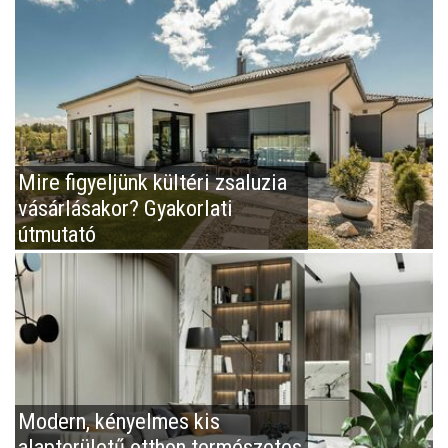
Mire figyeljünk kültéri zsaluzia
vásárlásakor? Gyakorlati
útmutató
Modern, kényelmes kis
alapterületű otthon természetes