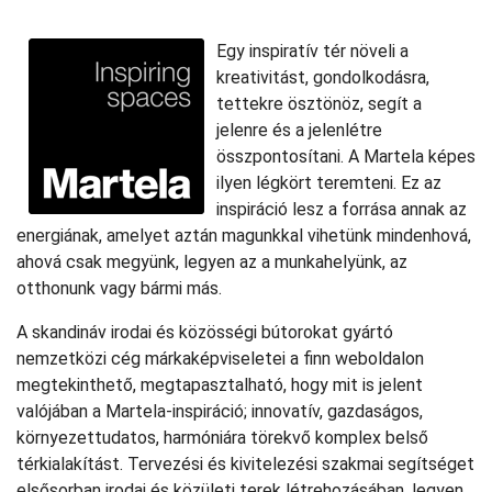
Egy inspiratív tér növeli a
kreativitást, gondolkodásra,
tettekre ösztönöz, segít a
jelenre és a jelenlétre
összpontosítani. A Martela képes
ilyen légkört teremteni. Ez az
inspiráció lesz a forrása annak az
energiának, amelyet aztán magunkkal vihetünk mindenhová,
ahová csak megyünk, legyen az a munkahelyünk, az
otthonunk vagy bármi más.
A skandináv irodai és közösségi bútorokat gyártó
nemzetközi cég márkaképviseletei a finn weboldalon
megtekinthető, megtapasztalható, hogy mit is jelent
valójában a Martela-inspiráció; innovatív, gazdaságos,
környezettudatos, harmóniára törekvő komplex belső
térkialakítást. Tervezési és kivitelezési szakmai segítséget
elsősorban irodai és közületi terek létrehozásában, legyen