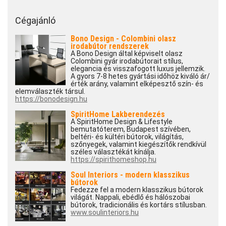
Cégajánló
Bono Design - Colombini olasz
irodabútor rendszerek
A Bono Design által képviselt olasz
Colombini gyár irodabútorait stílus,
elegancia és visszafogott luxus jellemzik.
A gyors 7-8 hetes gyártási időhöz kiváló ár/
érték arány, valamint elképesztő szín- és
elemválaszték társul.
https://bonodesign.hu
SpiritHome Lakberendezés
A SpiritHome Design & Lifestyle
bemutatóterem, Budapest szívében,
beltéri- és kültéri bútorok, világítás,
szőnyegek, valamint kiegészítők rendkívül
széles választékát kínálja.
https://spirithomeshop.hu
Soul Interiors - modern klasszikus
bútorok
Fedezze fel a modern klasszikus bútorok
világát. Nappali, ebédlő és hálószobai
bútorok, tradicionális és kortárs stílusban.
www.soulinteriors.hu