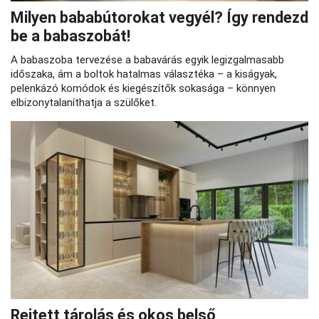
Milyen bababútorokat vegyél? Így rendezd
be a babaszobát!
A babaszoba tervezése a babavárás egyik legizgalmasabb
időszaka, ám a boltok hatalmas választéka – a kiságyak,
pelenkázó komódok és kiegészítők sokasága – könnyen
elbizonytalaníthatja a szülőket.
Rejtett tárolás és okos belső