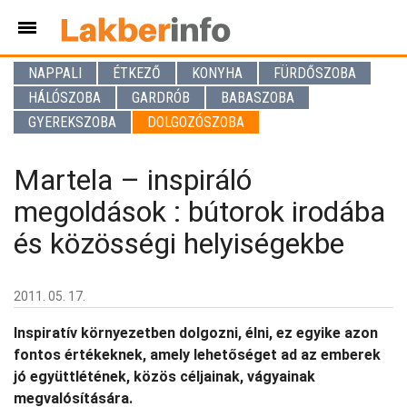
NAPPALI
ÉTKEZŐ
KONYHA
FÜRDŐSZOBA
HÁLÓSZOBA
GARDRÓB
BABASZOBA
GYEREKSZOBA
DOLGOZÓSZOBA
Martela – inspiráló
megoldások : bútorok irodába
és közösségi helyiségekbe
2011. 05. 17.
Inspiratív környezetben dolgozni, élni, ez egyike azon
fontos értékeknek, amely lehetőséget ad az emberek
jó együttlétének, közös céljainak, vágyainak
megvalósítására.