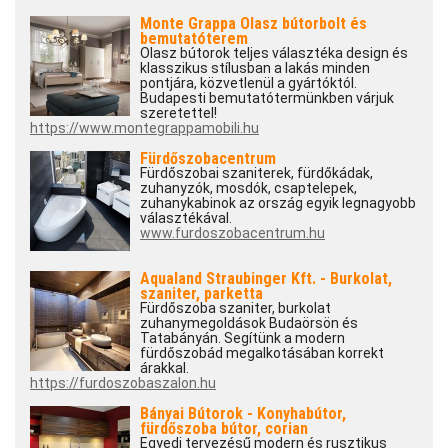
Monte Grappa Olasz bútorbolt és
bemutatóterem
Olasz bútorok teljes választéka design és
klasszikus stílusban a lakás minden
pontjára, közvetlenül a gyártóktól.
Budapesti bemutatótermünkben várjuk
szeretettel!
https://www.montegrappamobili.hu
Fürdőszobacentrum
Fürdőszobai szaniterek, fürdőkádak,
zuhanyzók, mosdók, csaptelepek,
zuhanykabinok az ország egyik legnagyobb
választékával.
www.furdoszobacentrum.hu
Aqualand Straubinger Kft. - Burkolat,
szaniter, parketta
Fürdőszoba szaniter, burkolat
zuhanymegoldások Budaörsön és
Tatabányán. Segítünk a modern
fürdőszobád megalkotásában korrekt
árakkal.
https://furdoszobaszalon.hu
Bányai Bútorok - Konyhabútor,
fürdőszoba bútor, corian
Egyedi tervezésű modern és rusztikus