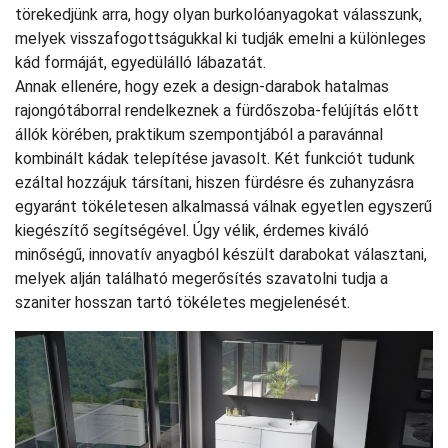
törekedjünk arra, hogy olyan burkolóanyagokat válasszunk,
melyek visszafogottságukkal ki tudják emelni a különleges
kád formáját, egyedülálló lábazatát.
Annak ellenére, hogy ezek a design-darabok hatalmas
rajongótáborral rendelkeznek a fürdőszoba-felújítás előtt
állók körében, praktikum szempontjából a paravánnal
kombinált kádak telepítése javasolt. Két funkciót tudunk
ezáltal hozzájuk társítani, hiszen fürdésre és zuhanyzásra
egyaránt tökéletesen alkalmassá válnak egyetlen egyszerű
kiegészítő segítségével. Úgy vélik, érdemes kiváló
minőségű, innovatív anyagból készült darabokat választani,
melyek alján található megerősítés szavatolni tudja a
szaniter hosszan tartó tökéletes megjelenését.