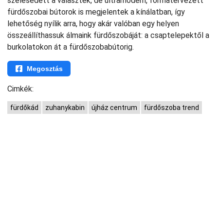
szélesedett a választék, de ultramodern, formatervezett
fürdőszobai bútorok is megjelentek a kínálatban, így
lehetőség nyílik arra, hogy akár valóban egy helyen
összeállíthassuk álmaink fürdőszobáját: a csaptelepektől a
burkolatokon át a fürdőszobabútorig.
Megosztás
Cimkék:
fürdőkád
zuhanykabin
újház centrum
fürdőszoba trend