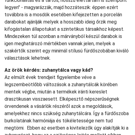
funkcionalitás és a tartós, hosszú élettartam is szempont
legyen" - magyarázzák, majd hozzáteszik: éppen ezért
továbbra is a mosdók esetében kifejezetten a porcelán
darabokat ajánlják melyek a hosszabb ideig őrzik meg
kifogástalan állapotukat a szintetikus társaikhoz képest.
Mindezeken túl azonban a márványból készül darabok is
igen meghatározó mértékben vannak jelen, melyek a
szakértők szerint egy minimál stílusú fürdőszobában kiváló
választások lehetnek.
Az örök kérdés: zuhanytálca vagy kád?
Az elmúlt évek trendjeit figyelembe véve a
legszembeötlőbb változások a zuhanytálcák körében
mentek végbe, miután a termékek iránti kereslet
drasztikusan visszaesett. Elképesztő népszerűségnek
örvendenek a vásárlók részéről azok a megoldások,
amelyekhez nincs szükség zuhanytálcára. Így a fürdőszoba
burkolatának harmóniája és tökéletessége nem tud
megtörni. Ebben az esetben a kivitelezők úgy alakítják ki a