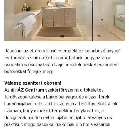
Ráadásul az eltérő stílusú csempékhez különböző anyagú
és formájú szanitereket is társíthatunk, hogy aztán a
csodálatos összhatást dizájn csaptelepekkel és modern
bútorokkal fejeljük meg.
Válassz szanitert okosan!
Az
újHÁZ Centrum
szakértői szerint a tökéletes
fürdőszoba kulcsa a burkolóanyagok és a szaniterek
harmóniájában rejlik. Jó hír azonban a felújítás előtt állók
számára, hogy mindkét termékkör fénykorát éli, a
designerek minden évben újabb és újabb látványos és
praktikus megoldásokkal rukkolnak elő hol a vásárlók