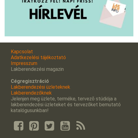
Kapcsolat
Adatkezelési tájékoztató
Impresszum
Lakberendezési magazin
Cégregisztráció
Lakberendezési üzleteknek
Lakberendezőknek
Jelenjen meg üzlete, terméke, tervezõ stúdiója a
lakberendezési üzleteket és tervezőket bemutató
katalógusunkban!