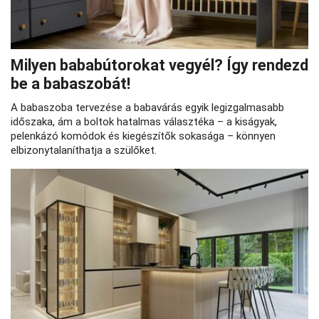
Milyen bababútorokat vegyél? Így rendezd
be a babaszobát!
A babaszoba tervezése a babavárás egyik legizgalmasabb
időszaka, ám a boltok hatalmas választéka – a kiságyak,
pelenkázó komódok és kiegészítők sokasága – könnyen
elbizonytalaníthatja a szülőket.