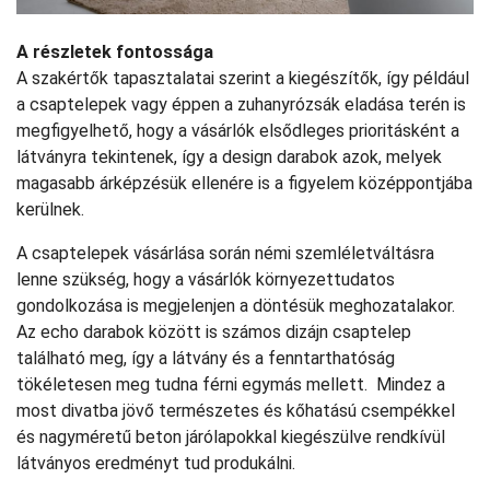
A részletek fontossága
A szakértők tapasztalatai szerint a kiegészítők, így például
a csaptelepek vagy éppen a zuhanyrózsák eladása terén is
megfigyelhető, hogy a vásárlók elsődleges prioritásként a
látványra tekintenek, így a design darabok azok, melyek
magasabb árképzésük ellenére is a figyelem középpontjába
kerülnek.
A csaptelepek vásárlása során némi szemléletváltásra
lenne szükség, hogy a vásárlók környezettudatos
gondolkozása is megjelenjen a döntésük meghozatalakor.
Az echo darabok között is számos dizájn csaptelep
található meg, így a látvány és a fenntarthatóság
tökéletesen meg tudna férni egymás mellett. Mindez a
most divatba jövő természetes és kőhatású csempékkel
és nagyméretű beton járólapokkal kiegészülve rendkívül
látványos eredményt tud produkálni.