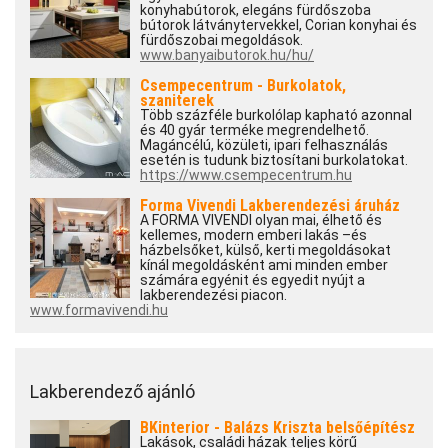
konyhabútorok, elegáns fürdőszoba
bútorok látványtervekkel, Corian konyhai és
fürdőszobai megoldások.
www.banyaibutorok.hu/hu/
Csempecentrum - Burkolatok,
szaniterek
Több százféle burkolólap kapható azonnal
és 40 gyár terméke megrendelhető.
Magáncélú, közületi, ipari felhasználás
esetén is tudunk biztosítani burkolatokat.
https://www.csempecentrum.hu
Forma Vivendi Lakberendezési áruház
A FORMA VIVENDI olyan mai, élhető és
kellemes, modern emberi lakás –és
házbelsőket, külső, kerti megoldásokat
kínál megoldásként ami minden ember
számára egyénit és egyedit nyújt a
lakberendezési piacon.
www.formavivendi.hu
Lakberendező ajánló
BKinterior - Balázs Kriszta belsőépítész
Lakások, családi házak teljes körű