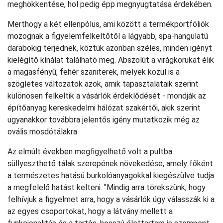
meghökkentése, hol pedig épp megnyugtatása érdekében.
Merthogy a két ellenpólus, ami között a termékportfóliók
mozognak a figyelemfelkeltőtől a lágyabb, spa-hangulatú
darabokig terjednek, köztük azonban széles, minden igényt
kielégítő kínálat található meg. Abszolút a virágkorukat élik
a magasfényű, fehér szaniterek, melyek közül is a
szögletes változatok azok, amik tapasztalataik szerint
különösen felkeltik a vásárlók érdeklődését - mondják az
építőanyag kereskedelmi hálózat szakértői, akik szerint
ugyanakkor továbbra jelentős igény mutatkozik még az
ovális mosdótálakra.
Az elmúlt években megfigyelhető volt a pultba
süllyeszthető tálak szerepének növekedése, amely főként
a természetes hatású burkolóanyagokkal kiegészülve tudja
a megfelelő hatást kelteni. "Mindig arra törekszünk, hogy
felhívjuk a figyelmet arra, hogy a vásárlók úgy válasszák ki a
az egyes csoportokat, hogy a látvány mellett a