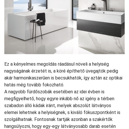
Ez a kényelmes megoldás ráadásul növeli a helyiség
nagyságának érzetét is, a köré építhető üvegajtók pedig
akár harmonikaszerűen is becsukhatók, így aztán az optikai
hatás még tovább fokozható.
A nagyobb fürdőszobák esetében az idei évben is
megfigyelhető, hogy egyre inkább nő az igény a térben
szabadon álló kádak iránt, melyek abszolút látványos
elemei lehetnek a helyiségnek, s kiváló fókuszpontként is
szolgálhatnak. Fontosnak tartják azonban a szakértők
hangsúlyozni, hogy egy-egy látványosabb darab esetén