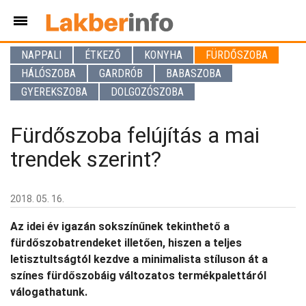
NAPPALI
ÉTKEZŐ
KONYHA
FÜRDŐSZOBA
HÁLÓSZOBA
GARDRÓB
BABASZOBA
GYEREKSZOBA
DOLGOZÓSZOBA
Fürdőszoba felújítás a mai
trendek szerint?
2018. 05. 16.
Az idei év igazán sokszínűnek tekinthető a
fürdőszobatrendeket illetően, hiszen a teljes
letisztultságtól kezdve a minimalista stíluson át a
színes fürdőszobáig változatos termékpalettáról
válogathatunk.