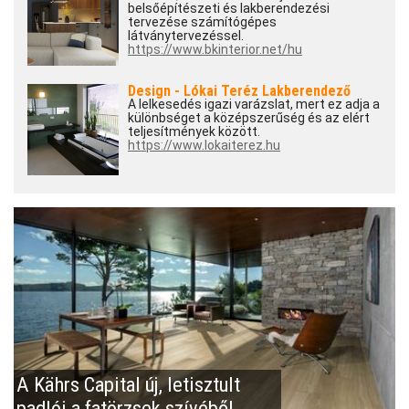
belsőépítészeti és lakberendezési
tervezése számítógépes
látványtervezéssel.
https://www.bkinterior.net/hu
Design - Lókai Teréz Lakberendező
A lelkesedés igazi varázslat, mert ez adja a
különbséget a középszerűség és az elért
teljesítmények között.
https://www.lokaiterez.hu
A Kährs Capital új, letisztult
padlói a fatörzsek szívéből