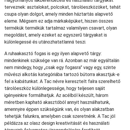
Hagyományos lakberendezési és használati tárgyakat
terveznek: asztalokat, polcokat, tárolóeszközöket, tehát
csupa olyan dolgot, amely minden háztartás alapvető
eleme. Mégsem ez adja márkaképüket, hiszen összes
termékük termékük tartalmaz valamilyen csavart, olyan
megoldást, amely ezeket az egyszerű tárgyakat is
különlegessé és utánozhatatlanná teszi.
A ruhaakasztó fogas is egy ilyen alapvető tárgy:
mindenkinek szüksége van rá. Azonban az már egyáltalán
nem mindegy, hogy „csak egy fogasra” vagy egy, szinte
művészi alkotás kategóriába tartozó bútorra akasztjuk-e
fel a kabátunkat. A Tac névre keresztelt falra szerelhető
tárolóeszköz különlegessége, hogy teljesen saját
igényeinkre formálhatjuk. Az acélból készült, három
méretben kapható akasztóból annyit használhatunk,
amennyire éppen szükségünk van, és olyan alakzatban
tehetjük falunkra, amelyben csak szeretnénk. A Tac jól
példázza az olasz design kreativitását és használati