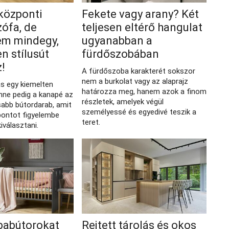
 központi
Fekete vagy arany? Két
zófa, de
teljesen eltérő hangulat
em mindegy,
ugyanabban a
n stílusút
fürdőszobában
z!
A fürdőszoba karakterét sokszor
nem a burkolat vagy az alaprajz
ás egy kiemelten
határozza meg, hanem azok a finom
nne pedig a kanapé az
részletek, amelyek végül
sabb bútordarab, amit
személyessé és egyedivé teszik a
ontot figyelembe
teret.
iválasztani.
babútorokat
Rejtett tárolás és okos