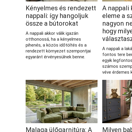
Kényelmes és rendezett
A nappali
nappali: így hangoljuk
eleme a s
össze a bútorokat
nagyon n
hogy milye
A nappali akkor válik igazán
választas
otthonossá, ha a kényelmes
pihenés, a közös időtöltés és a
A nappali a lak
rendezett környezet szempontjai
fontos tere be
egyaránt érvényesülnek benne.
egyik legfonto
számos szemp
véve érdemes k
Malaga ülőgarnitúra: A
Milyen ba