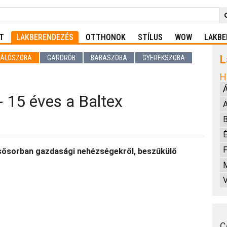
T
LAKBERENDEZÉS
OTTHONOK
STÍLUS
WOW
LAKBE
L
ÁLÓSZOBA
GARDRÓB
BABASZOBA
GYEREKSZOBA
H
- 15 éves a Baltex
A
B
É
F
elsősorban gazdasági nehézségekről, beszűkülő
M
C