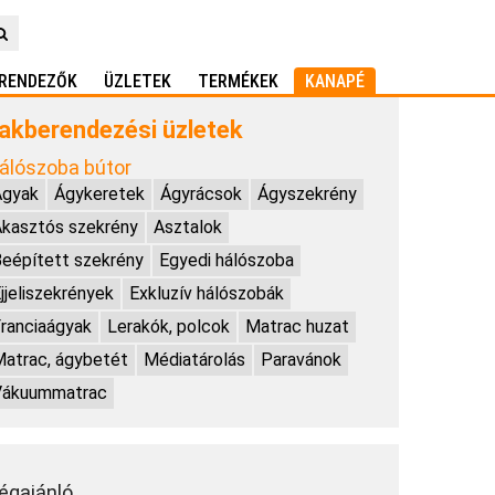
RENDEZŐK
ÜZLETEK
TERMÉKEK
KANAPÉ
akberendezési üzletek
álószoba bútor
Ágyak
Ágykeretek
Ágyrácsok
Ágyszekrény
kasztós szekrény
Asztalok
eépített szekrény
Egyedi hálószoba
jjeliszekrények
Exkluzív hálószobák
ranciaágyak
Lerakók, polcok
Matrac huzat
atrac, ágybetét
Médiatárolás
Paravánok
Vákuummatrac
égajánló