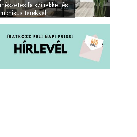
rmészetes fa színekkel és
rmonikus terekkel