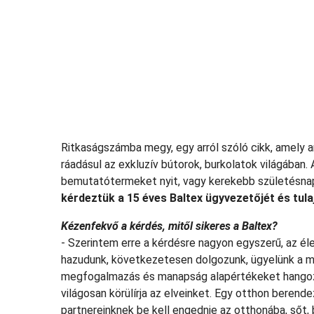
Ritkaságszámba megy, egy arról szóló cikk, amely ar
ráadásul az exkluzív bútorok, burkolatok világában. 
bemutatótermeket nyit, vagy kerekebb születésnap
kérdeztük a 15 éves Baltex ügyvezetőjét és tula
Kézenfekvő a kérdés, mitől sikeres a Baltex?
- Szerintem erre a kérdésre nagyon egyszerű, az él
hazudunk, következetesen dolgozunk, ügyelünk a m
megfogalmazás és manapság alapértékeket hangoztat
világosan körülírja az elveinket. Egy otthon berende
partnereinknek be kell engednie az otthonába, sőt