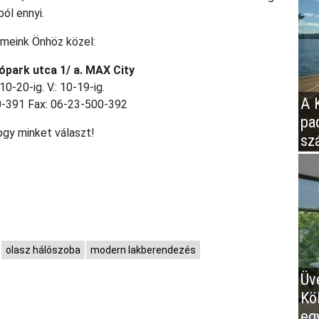
ól ennyi.
meink Önhöz közel:
ópark utca 1/ a. MAX City
10-20-ig. V.: 10-19-ig.
A K
0-391 Fax: 06-23-500-392
pa
ogy minket választ!
sz
olasz hálószoba
modern lakberendezés
Üv
Kö
eg