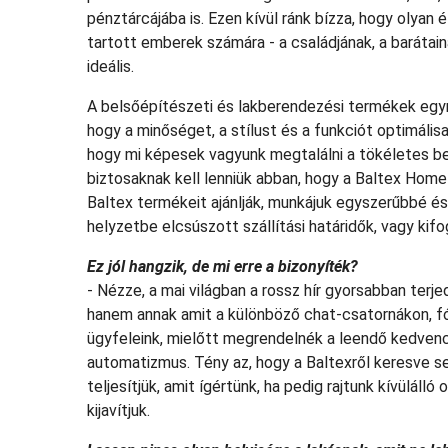
pénztárcájába is. Ezen kívül ránk bízza, hogy olyan 
tartott emberek számára - a családjának, a barátai
ideális.
A belsőépítészeti és lakberendezési termékek egy
hogy a minőséget, a stílust és a funkciót optimális
hogy mi képesek vagyunk megtalálni a tökéletes be
biztosaknak kell lenniük abban, hogy a Baltex Home
Baltex termékeit ajánlják, munkájuk egyszerűbbé é
helyzetbe elcsúszott szállítási határidők, vagy kif
Ez jól hangzik, de mi erre a bizonyíték?
- Nézze, a mai világban a rossz hír gyorsabban terj
hanem annak amit a különböző chat-csatornákon, f
ügyfeleink, mielőtt megrendelnék a leendő kedvenc 
automatizmus. Tény az, hogy a Baltexről keresve se
teljesítjük, amit ígértünk, ha pedig rajtunk kívüláll
kijavítjuk.