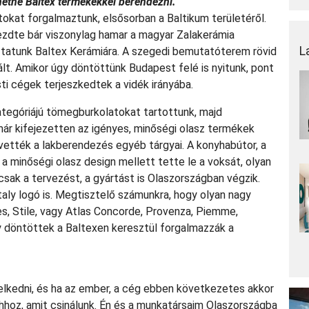
ehetne Baltex termékekkel berendezni.
atokat forgalmaztunk, elsősorban a Baltikum területéről.
ezdte bár viszonylag hamar a magyar Zalakerámia
L
oztatunk Baltex Kerámiára. A szegedi bemutatóterem rövid
lt. Amikor úgy döntöttünk Budapest felé is nyitunk, pont
i cégek terjeszkedtek a vidék irányába.
tegóriájú tömegburkolatokat tartottunk, majd
ár kifejezetten az igényes, minőségi olasz termékek
vették a lakberendezés egyéb tárgyai. A konyhabútor, a
a minőségi olasz design mellett tette le a voksát, olyan
csak a tervezést, a gyártást is Olaszországban végzik.
taly logó is. Megtisztelő számunkra, hogy olyan nagy
bes, Stile, vagy Atlas Concorde, Provenza, Piemme,
 döntöttek a Baltexen keresztül forgalmazzák a
iselkedni, és ha az ember, a cég ebben következetes akkor
 ahhoz, amit csinálunk. Én és a munkatársaim Olaszországba