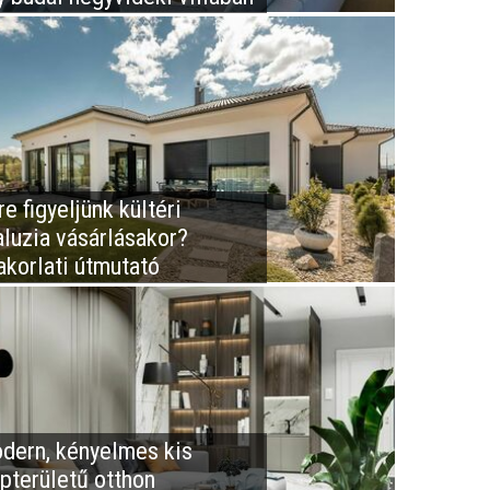
e figyeljünk kültéri
aluzia vásárlásakor?
akorlati útmutató
dern, kényelmes kis
apterületű otthon