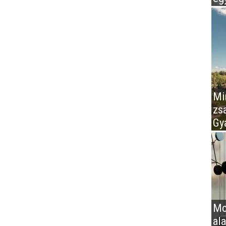
Mir
zs
Gy
Mo
al