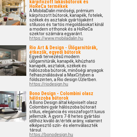
kárpitozott lakásbútorok és
HoReCa termékek
A MobilaDalin minőségi, prémium
kárpitozott bútorok, kanapék, fotelek,
székek és asztalok gyártójaként
stílusos és tartós megoldásokat kínál
a modern otthonok és a HoReCa
szektor számára egyaránt.
https://www.mobiladalin.hu
Rio Art & Design - Ülőgarnitúrák,
étkezők, egyedi bútorok
Egyedi tervezésű modern
ülőgarnitúrák, kanapék, kihúzható
kanapék, asztalok, székek és
hálószoba bútorok, minőségi anyagok
felhasználásával a MaxCityben a
földszinten, a Rio design Üzletben.
https://riodesign.hu
Bono Design - Colombini olasz
hálószoba bútorok
A Bono Design által képviselt olasz
Colombini gyár hálószoba bútorait
stílus, elegancia és visszafogott luxus
jellemzik. A gyors 7-8 hetes gyártási
időhöz kiváló ár/érték arány, valamint
elképesztő szín- és elemválaszték
társul.
https://bonodesign.hu