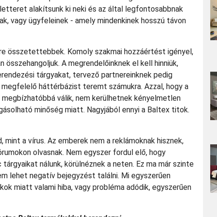
életteret alakítsunk ki neki és az által legfontosabbnak
nak, vagy ügyfeleinek - amely mindenkinek hosszú távon
re összetettebbek. Komoly szakmai hozzáértést igényel,
an összehangoljuk. A megrendelőinknek el kell hinniük,
rendezési tárgyakat, tervező partnereinknek pedig
 megfelelő háttérbázist teremt számukra. Azzal, hogy a
s megbízhatóbbá válik, nem kerülhetnek kényelmetlen
ogásolható minőség miatt. Nagyjából ennyi a Baltex titok.
ed, mint a vírus. Az emberek nem a reklámoknak hisznek,
órumokon olvasnak. Nem egyszer fordul elő, hogy
tárgyaikat nálunk, körülnéznek a neten. Ez ma már szinte
m lehet negatív bejegyzést találni. Mi egyszerűen
ó okok miatt valami hiba, vagy probléma adódik, egyszerűen