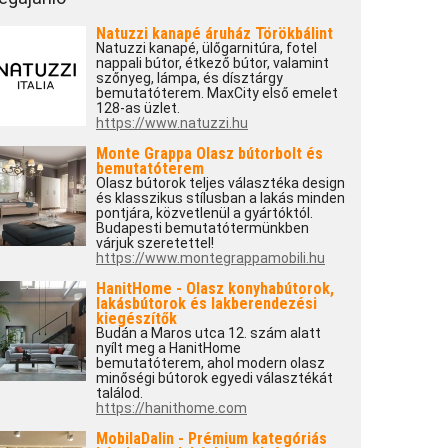
Natuzzi kanapé áruház Törökbálint
Natuzzi kanapé, ülőgarnitúra, fotel
nappali bútor, étkező bútor, valamint
szőnyeg, lámpa, és dísztárgy
bemutatóterem. MaxCity első emelet
128-as üzlet.
https://www.natuzzi.hu
Monte Grappa Olasz bútorbolt és
bemutatóterem
Olasz bútorok teljes választéka design
és klasszikus stílusban a lakás minden
pontjára, közvetlenül a gyártóktól.
Budapesti bemutatótermünkben
várjuk szeretettel!
https://www.montegrappamobili.hu
HanitHome - Olasz konyhabútorok,
lakásbútorok és lakberendezési
kiegészítők
Budán a Maros utca 12. szám alatt
nyílt meg a HanitHome
bemutatóterem, ahol modern olasz
minőségi bútorok egyedi választékát
találod.
https://hanithome.com
MobilaDalin - Prémium kategóriás