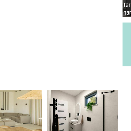
te
ha