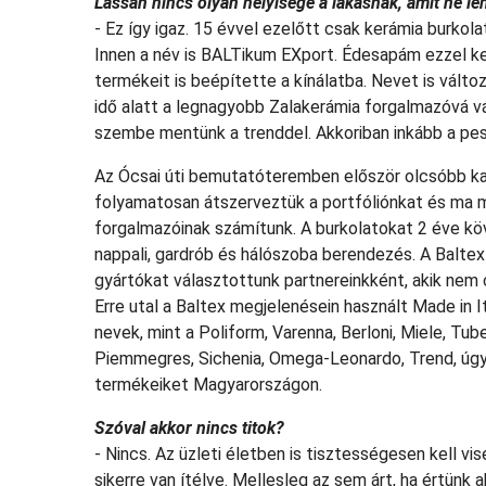
Lassan nincs olyan helyisége a lakásnak, amit ne l
- Ez így igaz. 15 évvel ezelőtt csak kerámia burkol
Innen a név is BALTikum EXport. Édesapám ezzel k
termékeit is beépítette a kínálatba. Nevet is vált
idő alatt a legnagyobb Zalakerámia forgalmazóvá vá
szembe mentünk a trenddel. Akkoriban inkább a pest
Az Ócsai úti bemutatóteremben először olcsóbb ka
folyamatosan átszerveztük a portfóliónkat és ma m
forgalmazóinak számítunk. A burkolatokat 2 éve kö
nappali, gardrób és hálószoba berendezés. A Baltex 
gyártókat választottunk partnereinkként, akik nem 
Erre utal a Baltex megjelenésein használt Made in I
nevek, mint a Poliform, Varenna, Berloni, Miele, Tu
Piemmegres, Sichenia, Omega-Leonardo, Trend, úgy
termékeiket Magyarországon.
Szóval akkor nincs titok?
- Nincs. Az üzleti életben is tisztességesen kell v
sikerre van ítélve. Mellesleg az sem árt, ha értünk