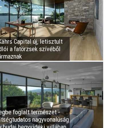
ährs Capital új, letisztult
dlói a fatörzsek szívéből
ármaznak
egbe foglalt természet -
ltségtudatos nagyvonalúság
y budai hegyvidéki villában