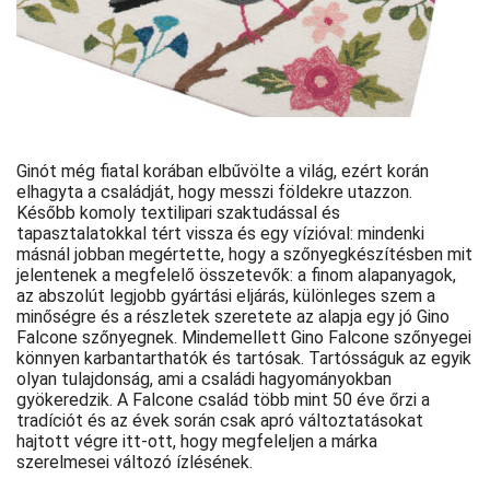
Ginót még fiatal korában elbűvölte a világ, ezért korán
elhagyta a családját, hogy messzi földekre utazzon.
Később komoly textilipari szaktudással és
tapasztalatokkal tért vissza és egy vízióval: mindenki
másnál jobban megértette, hogy a szőnyegkészítésben mit
jelentenek a megfelelő összetevők: a finom alapanyagok,
az abszolút legjobb gyártási eljárás, különleges szem a
minőségre és a részletek szeretete az alapja egy jó Gino
Falcone szőnyegnek. Mindemellett Gino Falcone szőnyegei
könnyen karbantarthatók és tartósak. Tartósságuk az egyik
olyan tulajdonság, ami a családi hagyományokban
gyökeredzik. A Falcone család több mint 50 éve őrzi a
tradíciót és az évek során csak apró változtatásokat
hajtott végre itt-ott, hogy megfeleljen a márka
szerelmesei változó ízlésének.