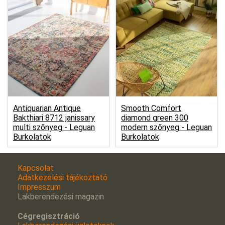
Antiquarian Antique
Smooth Comfort
Bakthiari 8712 janissary
diamond green 300
multi szőnyeg -
Leguan
modern szőnyeg -
Leguan
Burkolatok
Burkolatok
Kapcsolat
Adatkezelési tájékoztató
Impresszum
Lakberendezési magazin
Cégregisztráció