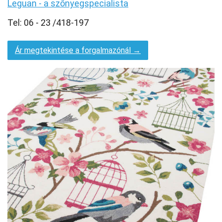
Leguan - a szőnyegspecialista
Tel: 06 - 23 /418-197
Ár megtekintése a forgalmazónál →