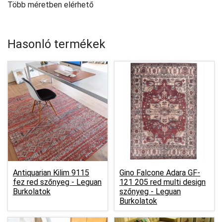
Több méretben elérhető
Hasonló termékek
Antiquarian Kilim 9115
Gino Falcone Adara GF-
fez red szőnyeg -
Leguan
121 205 red multi design
Burkolatok
szőnyeg -
Leguan
Burkolatok