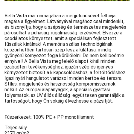
Bella Vista már önmagában a megjelenésével felhívja
magára a figyelmet. Látványával magához csal mindenkit,
és bizonyítja, hogy a szépség és természetes megjelenés
párosulhat a puhaság, rugalmasság érzésével. Élvezze a
csodálatos környeztet, amit a speciálisan fejlesztett
fűszálak kínálnak! A memória szálas technológiának
köszönhetően tartósan szép lesz a kilátása, mindig
gyönyörű környezet fogja körülölelni. De nem kell beérnie
ennyivel! A Bella Vista megfelelő alapot kínál minden
szabadtéri tevékenységhez, igazán szép és igényes
környzetet biztosít a kikapcsolódáshoz, a feltöltődéshez.
Igazi nyári hangulatot varázsol minden kertbe és terszra.
Stílus, megjelenés és hasznosság kompromisszumok
nélkül. Az európai alapanyagok, a speciális gyártási
folyamatok, az UV állós állóság együttesen garantálják a
tartósságot, hogy Ön sokáig élvezhesse a pázsitját.
Fűszerkezet: 100% PE + PP monofilament
Teljes súly
2370 gr/m2