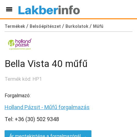
/
/
/
Termékek
Belsőépítészet
Burkolatok
Műfű
Bella Vista 40 műfű
Termék kód: HP1
Forgalmazó:
Holland Pázsit - Műfű forgalmazás
Tel: +36 (30) 502 9348
Ár megtekintése a forgalmazónál →