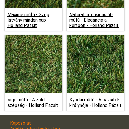
Maxime műfű - Szép
Natural Intensions 50
látvány minden nap -
műfű - Elegancia a
Holland Pázsit
kertben -
Holland Pázsit
Vigo műfű - A zöld
Kyodai műfű - A pázsitok
szépség -
Holland Pázsit
királynője -
Holland Pázsit
Kapcsolat
Adatkezelési tájékoztató