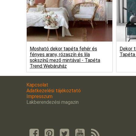
Mosható dekor tapéta fehér és
Dekor t
fényes arany, rózaszín és lila
Tapéta
sokszínű mező mintával -
Tapéta
Trend Webáruház
Kapcsolat
Adatkezelési tájékoztató
Impresszum
Lakberendezési magazin