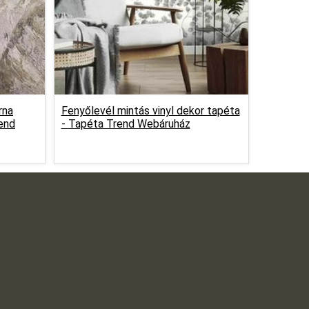
rna
Fenyőlevél mintás vinyl dekor tapéta
end
-
Tapéta Trend Webáruház