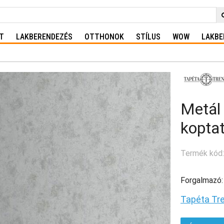
T
LAKBERENDEZÉS
OTTHONOK
STÍLUS
WOW
LAKBE
Metál 
koptat
Termék kód
Forgalmazó:
Tapéta Tr