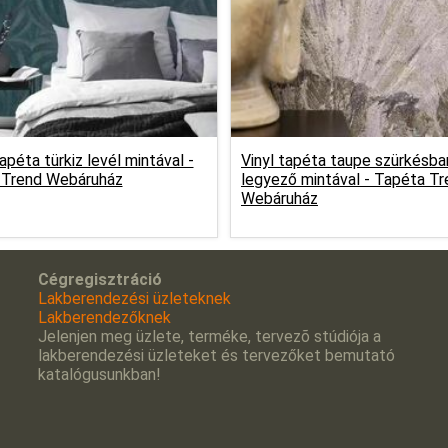
apéta türkiz levél mintával -
Vinyl tapéta taupe szürkésba
 Trend Webáruház
legyező mintával -
Tapéta Tr
Webáruház
Cégregisztráció
Lakberendezési üzleteknek
Lakberendezőknek
Jelenjen meg üzlete, terméke, tervezõ stúdiója a
lakberendezési üzleteket és tervezőket bemutató
katalógusunkban!