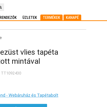
RENDEZŐK
ÜZLETEK
TERMÉKEK
KANAPÉ
ezüst vlies tapéta
ott mintával
: TT1092430
end - Webáruház és Tapétabolt