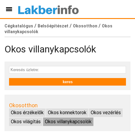
/
/
/
Cégkatalógus
Belsőépítészet
Okosotthon
Okos
villanykapcsolók
Okos villanykapcsolók
Okosotthon
Okos érzékelők
Okos konnektorok
Okos vezérlés
Okos világítás
Okos villanykapcsolók