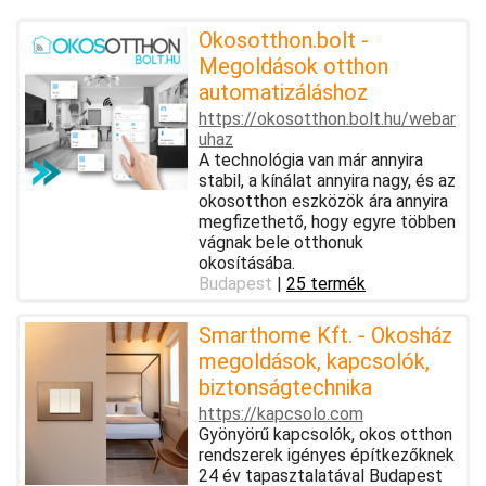
Okosotthon.bolt -
Megoldások otthon
automatizáláshoz
https://okosotthon.bolt.hu/webar
uhaz
A technológia van már annyira
stabil, a kínálat annyira nagy, és az
okosotthon eszközök ára annyira
megfizethető, hogy egyre többen
vágnak bele otthonuk
okosításába.
Budapest
|
25 termék
Smarthome Kft. - Okosház
megoldások, kapcsolók,
biztonságtechnika
https://kapcsolo.com
Gyönyörű kapcsolók, okos otthon
rendszerek igényes építkezőknek
24 év tapasztalatával Budapest