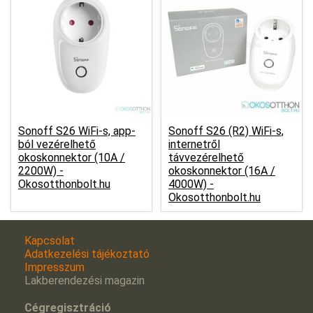
Sonoff S26 WiFi-s, app-
Sonoff S26 (R2) WiFi-s,
ból vezérelhető
internetről
okoskonnektor (10A /
távvezérelhető
2200W) -
okoskonnektor (16A /
Okosotthonbolt.hu
4000W) -
Okosotthonbolt.hu
Kapcsolat
Adatkezelési tájékoztató
Impresszum
Lakberendezési magazin
Cégregisztráció