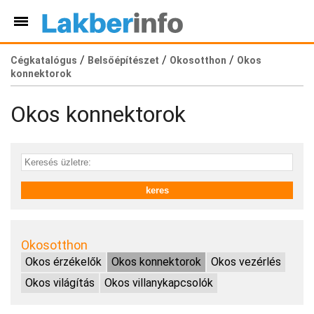
/
/
/
Cégkatalógus
Belsőépítészet
Okosotthon
Okos
konnektorok
Okos konnektorok
Okosotthon
Okos érzékelők
Okos konnektorok
Okos vezérlés
Okos világítás
Okos villanykapcsolók