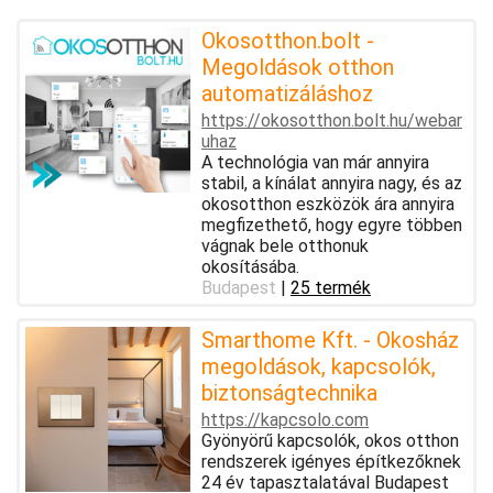
Okosotthon.bolt -
Megoldások otthon
automatizáláshoz
https://okosotthon.bolt.hu/webar
uhaz
A technológia van már annyira
stabil, a kínálat annyira nagy, és az
okosotthon eszközök ára annyira
megfizethető, hogy egyre többen
vágnak bele otthonuk
okosításába.
Budapest
|
25 termék
Smarthome Kft. - Okosház
megoldások, kapcsolók,
biztonságtechnika
https://kapcsolo.com
Gyönyörű kapcsolók, okos otthon
rendszerek igényes építkezőknek
24 év tapasztalatával Budapest