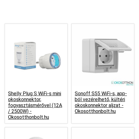
Shelly Plug S WiFi-s mini
Sonoff S55 WiFi-s, app-
okoskonnektor,
ból vezérelhető, kültéri
fogyasztásmérővel (12A
okoskonnektor aljzat -
/ 2500W) -
Okosotthonbolt.hu
Okosotthonbolt.hu