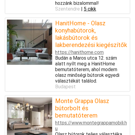
hozzánk bizalommal!
Szentendre
|
5 cikk
HanitHome - Olasz
konyhabútorok,
lakásbútorok és
lakberendezési kiegészítők
https://hanithome.com
Budán a Maros utca 12. szám
alatt nyílt meg a HanitHome
bemutatóterem, ahol modern
olasz minőségi bútorok egyedi
választékát találod.
Budapest
Monte Grappa Olasz
bútorbolt és
bemutatóterem
https://www.montegrappamobili.h
u
Olasz bútorok teljes választéka