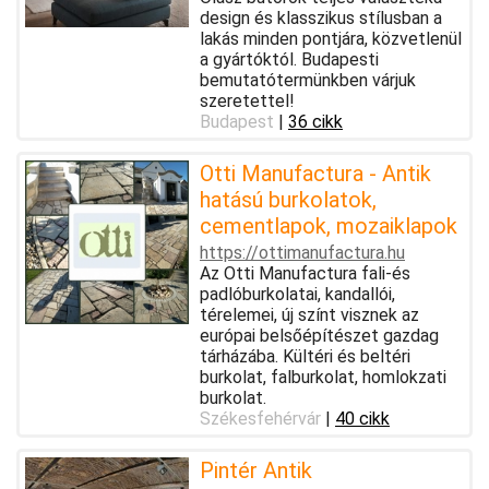
design és klasszikus stílusban a
lakás minden pontjára, közvetlenül
a gyártóktól. Budapesti
bemutatótermünkben várjuk
szeretettel!
Budapest
|
36 cikk
Otti Manufactura - Antik
hatású burkolatok,
cementlapok, mozaiklapok
https://ottimanufactura.hu
Az Otti Manufactura fali-és
padlóburkolatai, kandallói,
térelemei, új színt visznek az
európai belsőépítészet gazdag
tárházába. Kültéri és beltéri
burkolat, falburkolat, homlokzati
burkolat.
Székesfehérvár
|
40 cikk
Pintér Antik