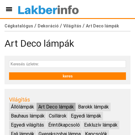
/
/
/
Cégkatalógus
Dekoráció
Világítás
Art Deco lámpák
Art Deco lámpák
Világítás
Állólámpák
Art Deco lámpák
Barokk lámpák
Bauhaus lámpák
Csillárok
Egyedi lámpák
Egyedi világítás
Érintőkapcsoló
Exkluzív lámpák
Fali lámpák
Gyerekszobai lámpa
Kapcsolók