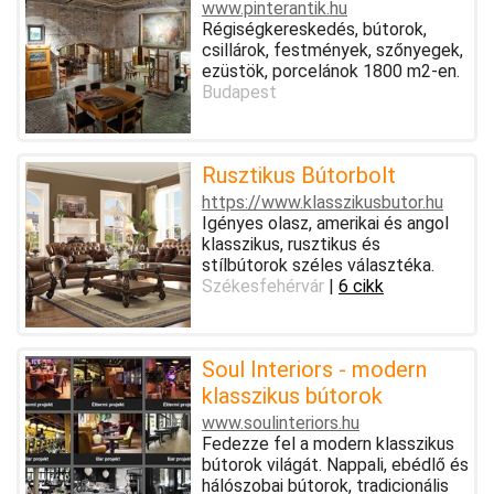
www.pinterantik.hu
Régiségkereskedés, bútorok,
csillárok, festmények, szőnyegek,
ezüstök, porcelánok 1800 m2-en.
Budapest
Rusztikus Bútorbolt
https://www.klasszikusbutor.hu
Igényes olasz, amerikai és angol
klasszikus, rusztikus és
stílbútorok széles választéka.
Székesfehérvár
|
6 cikk
Soul Interiors - modern
klasszikus bútorok
www.soulinteriors.hu
Fedezze fel a modern klasszikus
bútorok világát. Nappali, ebédlő és
hálószobai bútorok, tradicionális