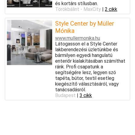
és kortárs stílusban.
Törökbálint - MaxCity
|
2 cikk
Style Center by Müller
Mónika
www.mullermonika.hu
Látogasson el a Style Center
lakberendezési üzletünkbe és
bármilyen egyedi hangulatú
enteriőr kialakításában számíthat
ránk. Profi csapatunk a
segítségére lesz, legyen szó
tapéta, bútor, textil esetleg
kiegészítő választásáról, vagy
tanácsadásról.
Budapest
|
3 cikk