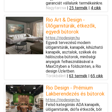
garanciát vállalunk termékeinkre.
Nagytarcsa
|
25 termék
|
4 cikk
Rio Art & Design -
Ülőgarnitúrák, étkezők,
egyedi bútorok
https://riodesign.hu
Egyedi tervezésű modern
ülőgarnitúrák, kanapék, kihúzható
kanapék, asztalok, székek és
hálószoba bútorok, minőségi
anyagok felhasználásával a
MaxCityben a földszinten, a Rio
design Üzletben.
Törökbálint
|
63 termék
|
65 cikk
Rio Design - Prémium
Lakberendezés és bútorok
https://riodesign.hu
Felső kategóriás ADA kanapék,
ülőgarnitúrák, diófa étkezők, bőr