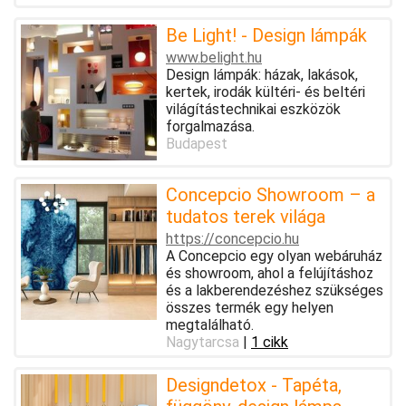
Be Light! - Design lámpák
www.belight.hu
Design lámpák: házak, lakások,
kertek, irodák kültéri- és beltéri
világítástechnikai eszközök
forgalmazása.
Budapest
Concepcio Showroom – a
tudatos terek világa
https://concepcio.hu
A Concepcio egy olyan webáruház
és showroom, ahol a felújításhoz
és a lakberendezéshez szükséges
összes termék egy helyen
megtalálható.
Nagytarcsa
|
1 cikk
Designdetox - Tapéta,