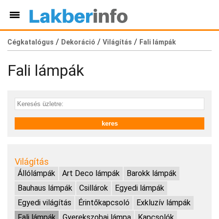
/
/
/
Cégkatalógus
Dekoráció
Világítás
Fali lámpák
Fali lámpák
Világítás
Állólámpák
Art Deco lámpák
Barokk lámpák
Bauhaus lámpák
Csillárok
Egyedi lámpák
Egyedi világítás
Érintőkapcsoló
Exkluzív lámpák
Fali lámpák
Gyerekszobai lámpa
Kapcsolók