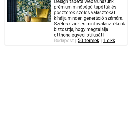
Design tapéta webáruházunk
prémium minőségű tapéták és
poszterek széles választékát
kínálja minden generáció számára.
Széles szín- és mintaválasztékunk
biztosítja, hogy megtalálja
otthona egyedi stílusát!
Budapest
|
50 termék
|
1 cikk