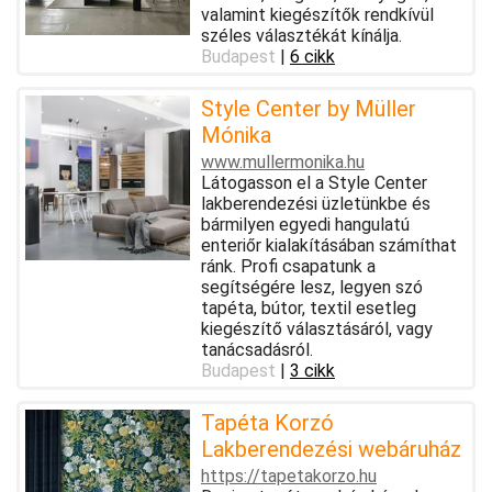
valamint kiegészítők rendkívül
széles választékát kínálja.
Budapest
|
6 cikk
Style Center by Müller
Mónika
www.mullermonika.hu
Látogasson el a Style Center
lakberendezési üzletünkbe és
bármilyen egyedi hangulatú
enteriőr kialakításában számíthat
ránk. Profi csapatunk a
segítségére lesz, legyen szó
tapéta, bútor, textil esetleg
kiegészítő választásáról, vagy
tanácsadásról.
Budapest
|
3 cikk
Tapéta Korzó
Lakberendezési webáruház
https://tapetakorzo.hu