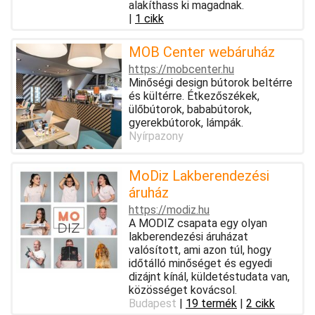
alakíthass ki magadnak.
|
1 cikk
MOB Center webáruház
https://mobcenter.hu
Minőségi design bútorok beltérre
és kültérre. Étkezőszékek,
ülőbútorok, bababútorok,
gyerekbútorok, lámpák.
Nyírpazony
MoDiz Lakberendezési
áruház
https://modiz.hu
A MODIZ csapata egy olyan
lakberendezési áruházat
valósított, ami azon túl, hogy
időtálló minőséget és egyedi
dizájnt kínál, küldetéstudata van,
közösséget kovácsol.
Budapest
|
19 termék
|
2 cikk