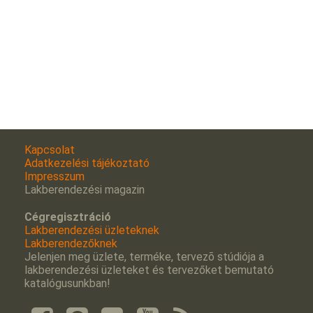
Kapcsolat
Adatkezelési tájékoztató
Impresszum
Lakberendezési magazin
Cégregisztráció
Lakberendezési üzleteknek
Lakberendezőknek
Jelenjen meg üzlete, terméke, tervezõ stúdiója a
lakberendezési üzleteket és tervezőket bemutató
katalógusunkban!