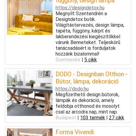
függöny, design lámpa
https://designdetox.hu
Megnyílt Szentendrén a
Designdetox butik.
Világítástervezés, design lámpa,
tapéta, függöny, kárpit és
lakberendezési kiegészítőkkel
várunk Benneteket. Teljeskörű
tanácsadásért is forduljatok
hozzánk bizalommal!
Szentendre
|
5 cikk
DODO - Designban Otthon -
Bútor, lámpa, dekoráció
https://dodo.hu
Megfizethető design bútorok,
lámpák és dekoráció, amely
feldobja otthonod és mosolyt
csal az arcodra nap, mint nap.
Budapest
|
103 termék
|
27 cikk
Forma Vivendi