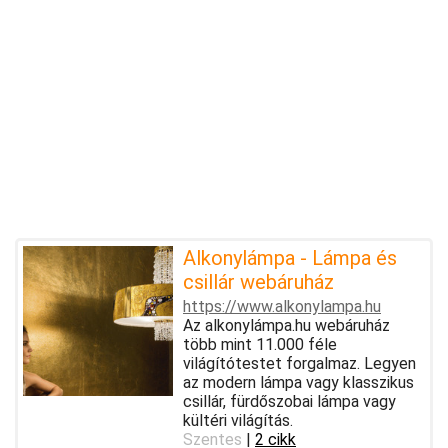
Alkonylámpa - Lámpa és
csillár webáruház
https://www.alkonylampa.hu
Az alkonylámpa.hu webáruház
több mint 11.000 féle
világítótestet forgalmaz. Legyen
az modern lámpa vagy klasszikus
csillár, fürdőszobai lámpa vagy
kültéri világítás.
Szentes
|
2 cikk