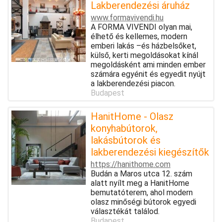
Lakberendezési áruház
www.formavivendi.hu
A FORMA VIVENDI olyan mai,
élhető és kellemes, modern
emberi lakás –és házbelsőket,
külső, kerti megoldásokat kínál
megoldásként ami minden ember
számára egyénit és egyedit nyújt
a lakberendezési piacon.
Budapest
HanitHome - Olasz
konyhabútorok,
lakásbútorok és
lakberendezési kiegészítők
https://hanithome.com
Budán a Maros utca 12. szám
alatt nyílt meg a HanitHome
bemutatóterem, ahol modern
olasz minőségi bútorok egyedi
választékát találod.
Budapest