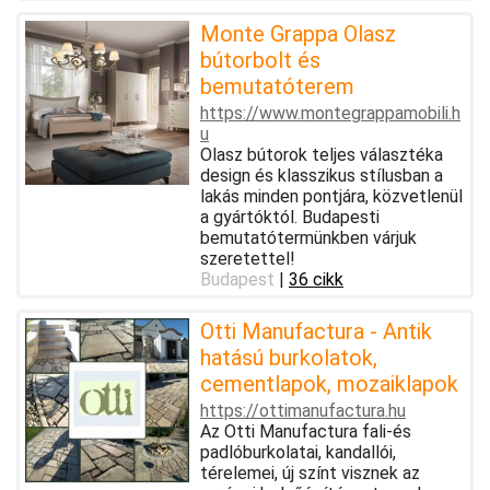
Monte Grappa Olasz
bútorbolt és
bemutatóterem
https://www.montegrappamobili.h
u
Olasz bútorok teljes választéka
design és klasszikus stílusban a
lakás minden pontjára, közvetlenül
a gyártóktól. Budapesti
bemutatótermünkben várjuk
szeretettel!
Budapest
|
36 cikk
Otti Manufactura - Antik
hatású burkolatok,
cementlapok, mozaiklapok
https://ottimanufactura.hu
Az Otti Manufactura fali-és
padlóburkolatai, kandallói,
térelemei, új színt visznek az