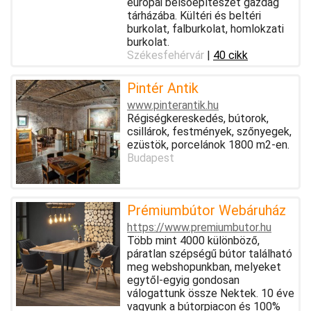
európai belsőépítészet gazdag
tárházába. Kültéri és beltéri
burkolat, falburkolat, homlokzati
burkolat.
Székesfehérvár
|
40 cikk
Pintér Antik
www.pinterantik.hu
Régiségkereskedés, bútorok,
csillárok, festmények, szőnyegek,
ezüstök, porcelánok 1800 m2-en.
Budapest
Prémiumbútor Webáruház
https://www.premiumbutor.hu
Több mint 4000 különböző,
páratlan szépségű bútor található
meg webshopunkban, melyeket
egytől-egyig gondosan
válogattunk össze Nektek. 10 éve
vagyunk a bútorpiacon és 100%