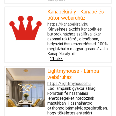
Kanapékirály - Kanapé és
bútor webáruház
https://kanapekiraly.hu
Kényelmes akciós kanapék és
bútorok házhoz szállítva, akár
azonnal raktárról, olcsóbban,
helyszíni összeszereléssel, 100%
megbízható magyar garanciával a
Kanapékirálytól!
|
11 cikk
Lightmyhouse - Lámpa
webáruház
https://lightmyhouse.hu
Led lámpáink gyakorlatilag
korlátlan felhasználási
lehetőségeket hordoznak
magukban. Használhatod
otthonod bármelyik szegletében,
hogy tökéletes enteriőrt