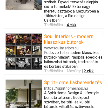
székek. Egyedi tervezés alapján
diófa termékek! Extra nagy
méretű asztalok a MaxCityben a
földszinten, a Rio design
Üzletben!
Törökbálint
|
4 cikk
Soul Interiors - modern
klasszikus bútorok
www.soulinteriors.hu
Fedezze fel a modern klasszikus
bútorok világát. Nappali, ebédlő és
hálószobai bútorok, tradicionális
és kortárs stílusban.
Törökbálint - MaxCity
|
2 cikk
SpiritHome Lakberendezés
https://spirithomeshop.hu
A SpiritHome Design & Lifestyle
bemutatóterem, Budapest
szívében, beltéri- és kültéri
bútorok, világítás, szőnyegek,