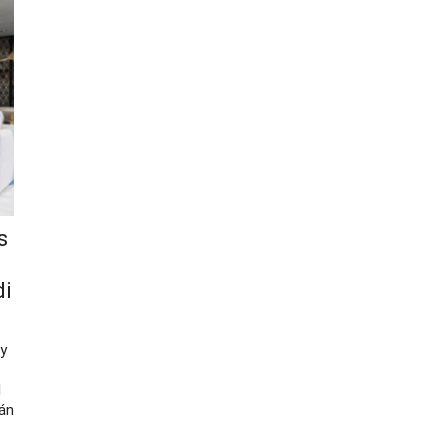
s
di
gy
l
tán