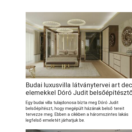
Budai luxusvilla látványtervei art de
elemekkel Dóró Judit belsőépítésztő
Egy budai villa tulajdonosa bízta meg Dóró Judit
belsőépítészt, hogy megépült házának belső tereit
tervezze meg. Ebben a cikkben a háromszintes lakás
legfelső emeletét járhatjuk be.