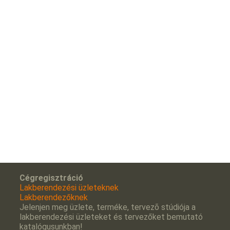
Cégregisztráció
Lakberendezési üzleteknek
Lakberendezőknek
Jelenjen meg üzlete, terméke, tervezõ stúdiója a
lakberendezési üzleteket és tervezőket bemutató
katalógusunkban!