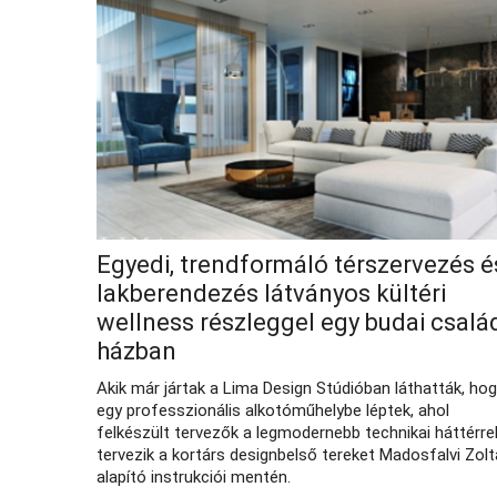
Egyedi, trendformáló térszervezés é
lakberendezés látványos kültéri
wellness részleggel egy budai csalá
házban
Akik már jártak a Lima Design Stúdióban láthatták, ho
egy professzionális alkotóműhelybe léptek, ahol
felkészült tervezők a legmodernebb technikai háttérre
tervezik a kortárs designbelső tereket Madosfalvi Zol
alapító instrukciói mentén.