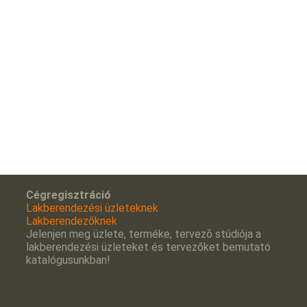
Cégregisztráció
Lakberendezési üzleteknek
Lakberendezőknek
Jelenjen meg üzlete, terméke, tervezõ stúdiója a
lakberendezési üzleteket és tervezőket bemutató
katalógusunkban!