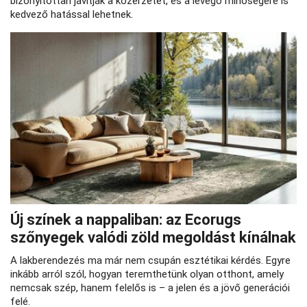
bizonyítottan javítják a közérzetet, és a levegő minőségére is
kedvező hatással lehetnek.
Új színek a nappaliban: az Ecorugs
szőnyegek valódi zöld megoldást kínálnak
A lakberendezés ma már nem csupán esztétikai kérdés. Egyre
inkább arról szól, hogyan teremthetünk olyan otthont, amely
nemcsak szép, hanem felelős is – a jelen és a jövő generációi
felé.