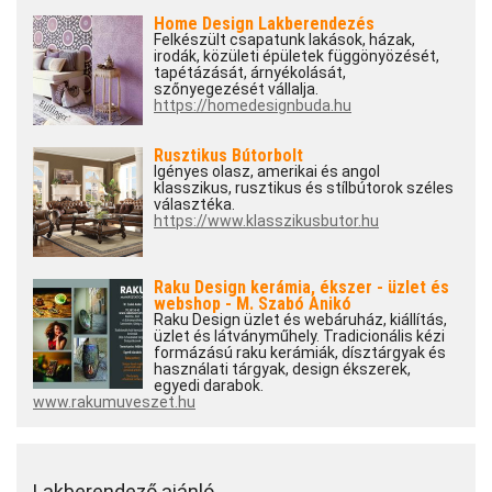
Home Design Lakberendezés
Felkészült csapatunk lakások, házak,
irodák, közületi épületek függönyözését,
tapétázását, árnyékolását,
szőnyegezését vállalja.
https://homedesignbuda.hu
Rusztikus Bútorbolt
Igényes olasz, amerikai és angol
klasszikus, rusztikus és stílbútorok széles
választéka.
https://www.klasszikusbutor.hu
Raku Design kerámia, ékszer - üzlet és
webshop - M. Szabó Anikó
Raku Design üzlet és webáruház, kiállítás,
üzlet és látványműhely. Tradicionális kézi
formázású raku kerámiák, dísztárgyak és
használati tárgyak, design ékszerek,
egyedi darabok.
www.rakumuveszet.hu
Lakberendező ajánló