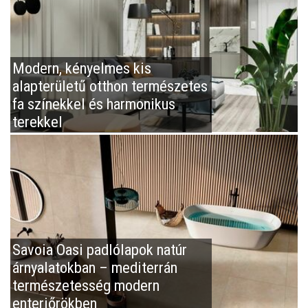
Modern, kényelmes kis
alapterületű otthon természetes
fa színekkel és harmonikus
terekkel
Savoia Oasi padlólapok natúr
árnyalatokban – mediterrán
természetesség modern
enteriőrökben