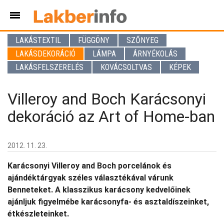
LAKÁSTEXTIL
FÜGGÖNY
SZŐNYEG
LAKÁSDEKORÁCIÓ
LÁMPA
ÁRNYÉKOLÁS
LAKÁSFELSZERELÉS
KOVÁCSOLTVAS
KÉPEK
Villeroy and Boch Karácsonyi
dekoráció az Art of Home-ban
2012. 11. 23.
Karácsonyi Villeroy and Boch porcelánok és
ajándéktárgyak széles választékával várunk
Benneteket. A klasszikus karácsony kedvelőinek
ajánljuk figyelmébe karácsonyfa- és asztaldíszeinket,
étkészleteinket.