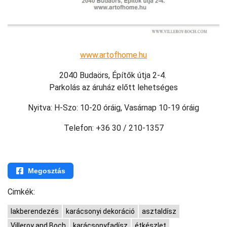
www.artofhome.hu
2040 Budaörs, Építők útja 2-4.
Parkolás az áruház előtt lehetséges
Nyitva: H-Szo: 10-20 óráig, Vasárnap 10-19 óráig
Telefon: +36 30 / 210-1357
Megosztás
Cimkék:
lakberendezés
karácsonyi dekoráció
asztaldísz
Villeroy and Boch
karácsonyfadísz
étkészlet