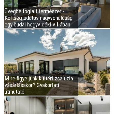
Üvegbe foglalt természet -
Költségtudatos nagyvonalúság
egy budai hegyvidéki villában
Mire figyeljünk kültéri zsaluzia
vásárlásakor? Gyakorlati
útmutató