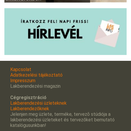
Kapcsolat
Adatkezelési tájékoztató
Impresszum
Lakberendezési magazin
Cégregisztráció
Lakberendezési üzleteknek
Lakberendezőknek
Jelenjen meg üzlete, terméke, tervezõ stúdiója a
lakberendezési üzleteket és tervezőket bemutató
katalógusunkban!