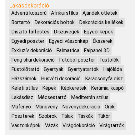
Lakásdekoráció
Adventi koszorú
Afrikai stílus
Ajándék ötletek
Bortartó
Dekorációs boltok
Dekorációs kellékek
Díszítő falfestés
Díszüvegek
Egyedi képek
Egyedi poszter
Egyedi vászonkép
Ékszerek
Exkluzív dekoráció
Falmatrica
Falpanel 3D
Feng shui dekoráció
Fotóból poszter
Füstölők
Füstölőtartó
Gyertyák
Gyertyatartók
Hajóláda
Házszámok
Húsvéti dekoráció
Karácsonyfa dísz
Keleti stílus
Képek
Képkeretek
Kerámia, kaspó
Lakásdísz
Mécsestartó
Mediterrán stílus
Műfenyő
Műnövény
Növénydekoráció
Órák
Poszterek
Szobrok
Tálak
Táskák
Tükör
Vászonképek
Vázák
Virágdekoráció
Virágtartók