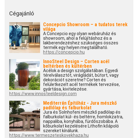
Cégajánló
Concepcio Showroom – a tudatos terek
világa
A Concepcio egy olyan webáruház és
showroom, ahol a felújításhoz és a
lakberendezéshez szükséges összes
termék egy helyen megtalálható.
https://concepcio.hu
InnoSteel Design – Corten acél
beltérben és kültérben
Acélok a design szolgálatában. Egyedi
térelválasztót, virágládát, bútort, vagy
dekorációt szeretne? Corten és
felületkezelt acél termékek tervezése,
gyártása, kivitelezése.
https://www.innosteeldesign.com
Mediterrán Építőház - Jura mészkő
padlólap és falburkolat
Jura és Solnhofeni mészkő padlólap és
falburkolat kül- és beltérre, homlokzatra,
nappaliba, konyhába, fürdőszobába. A
kőburkolat kezelésére Lithofin kőápoló
szereket kínálunk.
https://www.termeszeteskovekhaza.hu