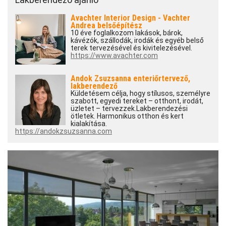
Avachter Interior Design - Vachter
Andrea belsőépítész
10 éve foglalkozom lakások, bárok,
kávézók, szállodák, irodák és egyéb belső
terek tervezésével és kivitelezésével.
https://www.avachter.com
Andok Zsuzsanna enteriőrtervező,
lakberendező
Küldetésem célja, hogy stílusos, személyre
szabott, egyedi tereket – otthont, irodát,
üzletet – tervezzek.Lakberendezési
ötletek. Harmonikus otthon és kert
kialakítása.
https://andokzsuzsanna.com