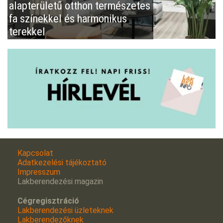
alapterületű otthon természetes
fa színekkel és harmonikus
terekkel
Kapcsolat
Adatkezelési tájékoztató
Impresszum
Lakberendezési magazin
Cégregisztráció
Lakberendezési üzleteknek
Lakberendezőknek