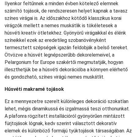
Ilyenkor feltűnnek a minden évben kötelező elemnek
számító tojások, de rendszeresen helyet kapnak a tavasz
színes virágai is. Az időszakhoz kötődő klasszikus korai
virágzók mellett a nemes muskátlik is tökéletesek a
húsvéti kreatív ötletekhez. Gyönyörű virágaikkal és élénk
színeikkel ezek az eredetileg szobanövényként
termesztett szépségek igazán feldobják a belső tereket.
Ötvözve a húsvét legnépszerűbb dekorelemeivel, a
Pelargonium for Europe szakértői megmutatják, hogyan
illeszthetjük be a húsvéti dekorációba a könnyen elérhető
és gondozható, színes virágú nemes muskátlit.
Húsvéti makramé tojások
Ez a mennyezetre szerelt különleges dekoráció szokatlan
lehet, mégis dinamikussá és izgalmassá teszi otthonunkat.
A plafonra rögzített installációról gyönyörűen mintázott
fürjtojások lógnak, kedv szerint választott dekoratív
elemek és különböző formájú tyúktojások társaságában. Az