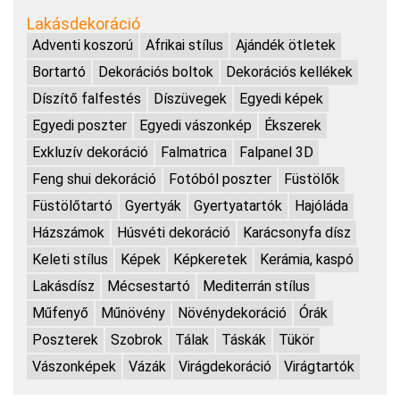
Lakásdekoráció
Adventi koszorú
Afrikai stílus
Ajándék ötletek
Bortartó
Dekorációs boltok
Dekorációs kellékek
Díszítő falfestés
Díszüvegek
Egyedi képek
Egyedi poszter
Egyedi vászonkép
Ékszerek
Exkluzív dekoráció
Falmatrica
Falpanel 3D
Feng shui dekoráció
Fotóból poszter
Füstölők
Füstölőtartó
Gyertyák
Gyertyatartók
Hajóláda
Házszámok
Húsvéti dekoráció
Karácsonyfa dísz
Keleti stílus
Képek
Képkeretek
Kerámia, kaspó
Lakásdísz
Mécsestartó
Mediterrán stílus
Műfenyő
Műnövény
Növénydekoráció
Órák
Poszterek
Szobrok
Tálak
Táskák
Tükör
Vászonképek
Vázák
Virágdekoráció
Virágtartók