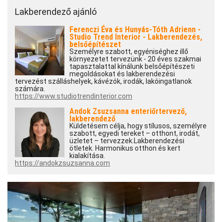
Lakberendező ajánló
Ferenczi Éva és Hunyás-Tóth Adrienn -
Studio Trend Interior - Lakberendezés,
belsőépítészet
Személyre szabott, egyéniséghez illő
környezetet tervezünk - 20 éves szakmai
tapasztalattal kínálunk belsőépítészeti
megoldásokat és lakberendezési
tervezést szálláshelyek, kávézók, irodák, lakóingatlanok
számára.
https://www.studiotrendinterior.com
Andok Zsuzsanna enteriőrtervező,
lakberendező
Küldetésem célja, hogy stílusos, személyre
szabott, egyedi tereket – otthont, irodát,
üzletet – tervezzek.Lakberendezési
ötletek. Harmonikus otthon és kert
kialakítása.
https://andokzsuzsanna.com