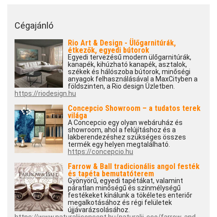
Cégajánló
Rio Art & Design - Ülőgarnitúrák,
étkezők, egyedi bútorok
Egyedi tervezésű modern ülőgarnitúrák,
kanapék, kihúzható kanapék, asztalok,
székek és hálószoba bútorok, minőségi
anyagok felhasználásával a MaxCityben a
földszinten, a Rio design Üzletben.
https://riodesign.hu
Concepcio Showroom – a tudatos terek
világa
A Concepcio egy olyan webáruház és
showroom, ahol a felújításhoz és a
lakberendezéshez szükséges összes
termék egy helyen megtalálható.
https://concepcio.hu
Farrow & Ball tradicionális angol festék
és tapéta bemutatóterem
Gyönyörű, egyedi tapétákat, valamint
páratlan minőségű és színmélységű
festékeket kínálunk a tökéletes enteriőr
megalkotásához és régi felületek
újjávarázsolásához.