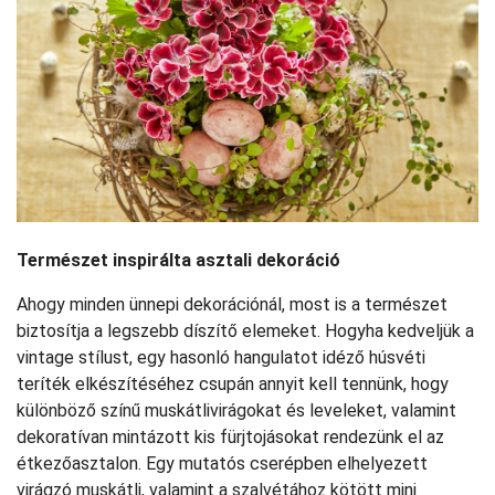
Természet inspirálta asztali dekoráció
Ahogy minden ünnepi dekorációnál, most is a természet
biztosítja a legszebb díszítő elemeket. Hogyha kedveljük a
vintage stílust, egy hasonló hangulatot idéző húsvéti
teríték elkészítéséhez csupán annyit kell tennünk, hogy
különböző színű muskátlivirágokat és leveleket, valamint
dekoratívan mintázott kis fürjtojásokat rendezünk el az
étkezőasztalon. Egy mutatós cserépben elhelyezett
virágzó muskátli, valamint a szalvétához kötött mini