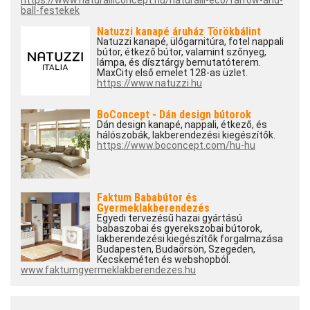
https://www.naturaliiconcept.hu/naturalii-eco/farrow-and-
ball-festekek
Natuzzi kanapé áruház Törökbálint
Natuzzi kanapé, ülőgarnitúra, fotel nappali
bútor, étkező bútor, valamint szőnyeg,
lámpa, és dísztárgy bemutatóterem.
MaxCity első emelet 128-as üzlet.
https://www.natuzzi.hu
BoConcept - Dán design bútorok
Dán design kanapé, nappali, étkező, és
hálószobák, lakberendezési kiegészítők.
https://www.boconcept.com/hu-hu
Faktum Bababútor és
Gyermeklakberendezés
Egyedi tervezésű hazai gyártású
babaszobai és gyerekszobai bútorok,
lakberendezési kiegészítők forgalmazása
Budapesten, Budaörsön, Szegeden,
Kecskeméten és webshopból.
www.faktumgyermeklakberendezes.hu