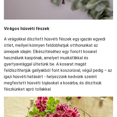
Virágos húsvéti fészek
A virágokkal díszített húsvéti fészek egy igazán egyedi
ötlet, mellyel könnyen feldobhatjuk otthonunkat az
ünnepek idején. Elkészítéséhez egy fonott kosarat
használunk kaspónak, amelyet muskátlikkal és
gyertyavirággal ültetünk be. A kosarat magát
feldíszíthetjük gallyakból font koszorúval, végül pedig – az
igazi húsvéti hatásért - helyezzünk kedvünk szerint
megfestett húsvéti tojásokat a kosárba, és díszítsük
fészkünket apró tollakkal.