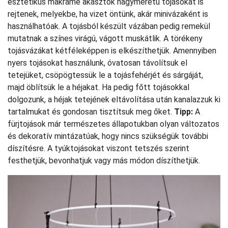
esztétikus makramé akasztók nagyméretű tojásokat is
rejtenek, melyekbe, ha vizet öntünk, akár minivázaként is
használhatóak. A tojásból készült vázában pedig remekül
mutatnak a színes virágú, vágott muskátlik. A törékeny
tojásvázákat kétféleképpen is elkészíthetjük. Amennyiben
nyers tojásokat használunk, óvatosan távolítsuk el
tetejüket, csöpögtessük le a tojásfehérjét és sárgáját,
majd öblítsük le a héjakat. Ha pedig főtt tojásokkal
dolgozunk, a héjak tetejének eltávolítása után kanalazzuk ki
tartalmukat és gondosan tisztítsuk meg őket.
Tipp:
A
fürjtojások már természetes állapotukban olyan változatos
és dekoratív mintázatúak, hogy nincs szükségük további
díszítésre. A tyúktojásokat viszont tetszés szerint
festhetjük, bevonhatjuk vagy más módon díszíthetjük.