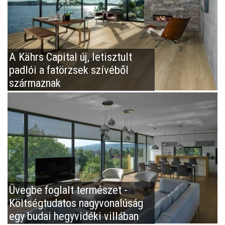
A Kährs Capital új, letisztult
padlói a fatörzsek szívéből
származnak
Üvegbe foglalt természet -
Költségtudatos nagyvonalúság
egy budai hegyvidéki villában