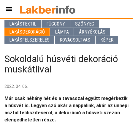
LAKÁSTEXTIL
FÜGGÖNY
SZŐNYEG
LAKÁSDEKORÁCIÓ
LÁMPA
ÁRNYÉKOLÁS
LAKÁSFELSZERELÉS
KOVÁCSOLTVAS
KÉPEK
Sokoldalú húsvéti dekoráció
muskátlival
2022. 04. 06.
Már csak néhány hét és a tavasszal együtt megérkezik
a húsvét is. Legyen szó akár a nappalink, akár az ünnepi
asztal feldíszítéséről, a dekoráció a húsvéti szezon
elengedhetetlen része.