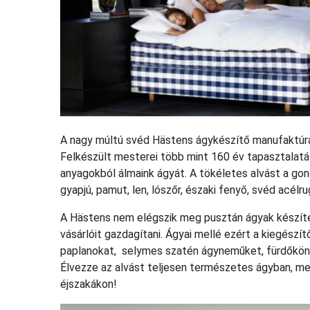
A nagy múltú svéd Hästens ágykészítő manufaktúra 
Felkészült mesterei több mint 160 év tapasztalatá
anyagokból álmaink ágyát. A tökéletes alvást a g
gyapjú, pamut, len, lószőr, északi fenyő, svéd acélr
A Hästens nem elégszik meg pusztán ágyak készítés
vásárlóit gazdagítani. Ágyai mellé ezért a kiegészít
paplanokat, selymes szatén ágyneműket, fürdőkönt
Élvezze az alvást teljesen természetes ágyban, mely
éjszakákon!