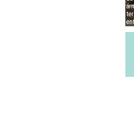
ár
te
en