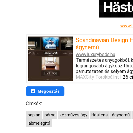
www.
Scandinavian Design H
ágynemű
www.luxurybeds.hu
Természetes anyagokból, ké
legrangosabb ágykészítőitől
pamutszatén és selyem ág
MAXCity Törökbálint
|
26 c
Megosztás
Cimkék:
paplan
párna
kézműves ágy
Hästens
ágynemű
lábmelegítő