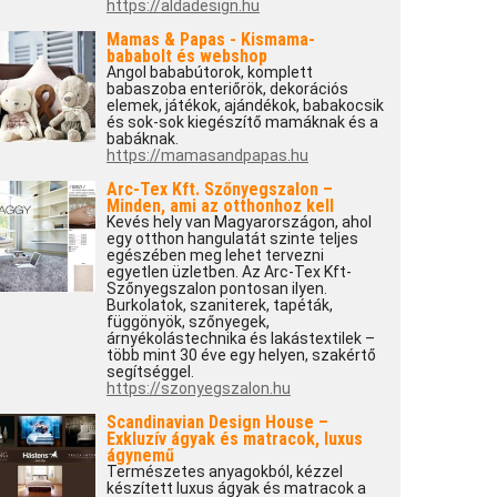
https://aldadesign.hu
Mamas & Papas - Kismama-
bababolt és webshop
Angol bababútorok, komplett
babaszoba enteriőrök, dekorációs
elemek, játékok, ajándékok, babakocsik
és sok-sok kiegészítő mamáknak és a
babáknak.
https://mamasandpapas.hu
Arc-Tex Kft. Szőnyegszalon –
Minden, ami az otthonhoz kell
Kevés hely van Magyarországon, ahol
egy otthon hangulatát szinte teljes
egészében meg lehet tervezni
egyetlen üzletben. Az Arc-Tex Kft-
Szőnyegszalon pontosan ilyen.
Burkolatok, szaniterek, tapéták,
függönyök, szőnyegek,
árnyékolástechnika és lakástextilek –
több mint 30 éve egy helyen, szakértő
segítséggel.
https://szonyegszalon.hu
Scandinavian Design House –
Exkluzív ágyak és matracok, luxus
ágynemű
Természetes anyagokból, kézzel
készített luxus ágyak és matracok a