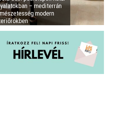
nyalatokban – mediterrán
rmészetesség modern
teriőrökben