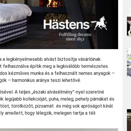
a legkényelmesebb alvást biztosítja vásárlóinak.
t felhasználva építik meg a legkiválóbb természetes
ondos kézműves munka és a felhasznált nemes anyagok –
ugók – harmonikus aránya teszi lehetővé.
ével. A teljes „északi alvásélmény”-nyel szeretné
ők legújabb kollekcióját, puha, meleg, pehely párnákat és
öst, törölközőt, pizsamát és még sok apróságot kínál.
 amellett, hogy lélegzik, melegen tartja a téli