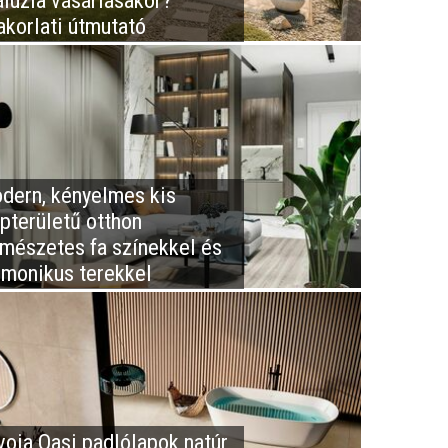
aluzia vásárlásakor?
akorlati útmutató
dern, kényelmes kis
apterületű otthon
rmészetes fa színekkel és
rmonikus terekkel
voia Oasi padlólapok natúr