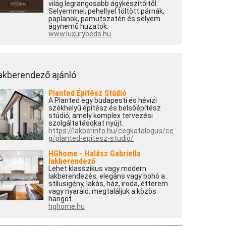
világ legrangosabb ágykészítőitől.
Selyemmel, pehellyel töltött párnák,
paplanok, pamutszatén és selyem
ágynemű huzatok.
www.luxurybeds.hu
akberendező ajánló
Planted Építész Stúdió
A Planted egy budapesti és hévízi
székhelyű építész és belsőépítész
stúdió, amely komplex tervezési
szolgáltatásokat nyújt.
https://lakberinfo.hu/cegkatalogus/ce
g/planted-epitesz-studio/
HGhome - Halász Gabriella
lakberendező
Lehet klasszikus vagy modern
lakberendezés, elegáns vagy bohó a
stílusigény, lakás, ház, iroda, étterem
vagy nyaraló, megtaláljuk a közös
hangot.
hghome.hu