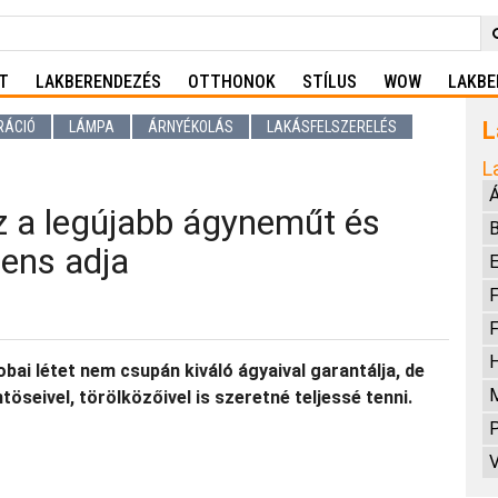
T
LAKBERENDEZÉS
OTTHONOK
STÍLUS
WOW
LAKBE
L
RÁCIÓ
LÁMPA
ÁRNYÉKOLÁS
LAKÁSFELSZERELÉS
L
z a legújabb ágyneműt és
tens adja
E
F
H
bai létet nem csupán kiváló ágyaival garantálja, de
M
seivel, törölközőivel is szeretné teljessé tenni.