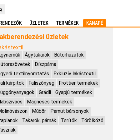
RENDEZŐK
ÜZLETEK
TERMÉKEK
KANAPÉ
akberendezési üzletek
akástextil
Ágyneműk
Ágytakarók
Bútorhuzatok
Bútorszövetek
Díszpárna
gyedi textilnyomtatás
Exkluzív lakástextil
ali kárpitok
Faliszőnyeg
Frottier termékek
Függönyanyagok
Grádli
Gyapjú termékek
abszivacs
Mágneses termékek
olinóvászon
Műbőr
Pamut bársonyok
Paplanok
Takarók, párnák
Terítők
Törölköző
Vásznak