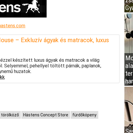
zs
Gy
hastens.com
ouse – Exkluzív ágyak és matracok, luxus
Mo
zzel készített luxus ágyak és matracok a világ
al
. Selyemmel, pehellyel töltött párnák, paplanok,
ynemű huzatok.
te
ikk
ha
törölköző
Hästens Concept Store
fürdőköpeny
Sa