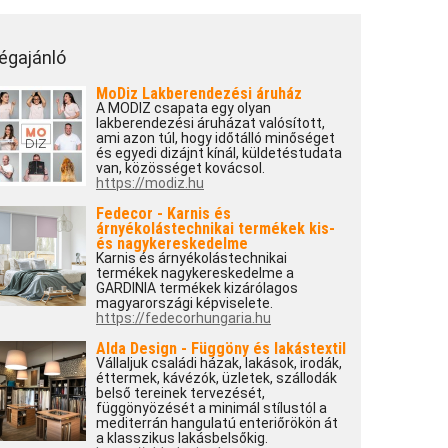
égajánló
MoDiz Lakberendezési áruház
A MODIZ csapata egy olyan
lakberendezési áruházat valósított,
ami azon túl, hogy időtálló minőséget
és egyedi dizájnt kínál, küldetéstudata
van, közösséget kovácsol.
https://modiz.hu
Fedecor - Karnis és
árnyékolástechnikai termékek kis-
és nagykereskedelme
Karnis és árnyékolástechnikai
termékek nagykereskedelme a
GARDINIA termékek kizárólagos
magyarországi képviselete.
https://fedecorhungaria.hu
Alda Design - Függöny és lakástextil
Vállaljuk családi házak, lakások, irodák,
éttermek, kávézók, üzletek, szállodák
belső tereinek tervezését,
függönyözését a minimál stílustól a
mediterrán hangulatú enteriőrökön át
a klasszikus lakásbelsőkig.