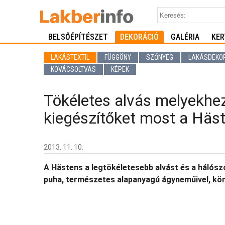
BELSŐÉPÍTÉSZET
DEKORÁCIÓ
GALÉRIA
KER
LAKÁSTEXTIL
FÜGGÖNY
SZŐNYEG
LAKÁSDEKO
KOVÁCSOLTVAS
KÉPEK
Tökéletes alvás melyekhe
kiegészítőket most a Häs
2013. 11. 10.
A Hästens a legtökéletesebb alvást és a hálószo
puha, természetes alapanyagú ágyneműivel, köntö