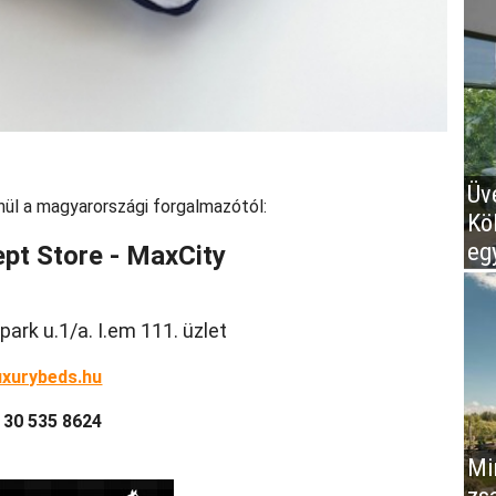
Üv
nül a magyarországi forgalmazótól:
Kö
eg
pt Store - MaxCity
park u.1/a. I.em 111. üzlet
uxurybeds.hu
6 30 535 8624
Mir