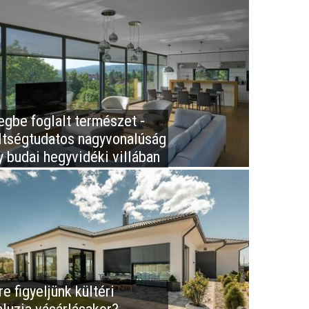
egbe foglalt természet -
ltségtudatos nagyvonalúság
y budai hegyvidéki villában
e figyeljünk kültéri