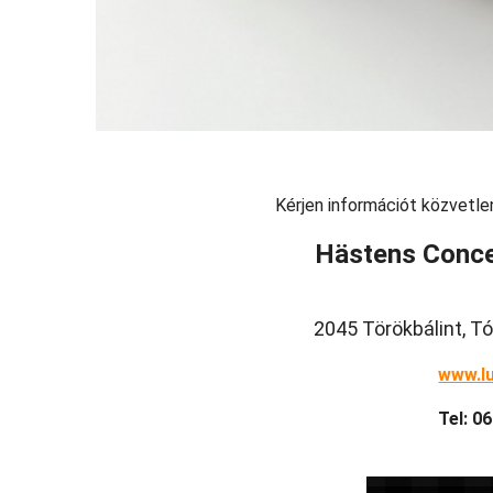
Kérjen információt közvetle
Hästens Conce
2045 Törökbálint, Tó
www.l
Tel: 0