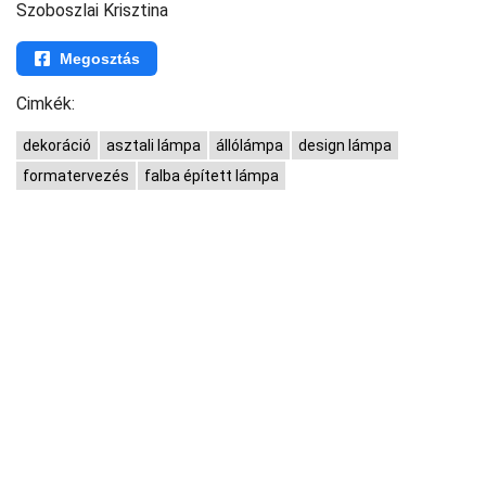
Szoboszlai Krisztina
Megosztás
Cimkék:
dekoráció
asztali lámpa
állólámpa
design lámpa
formatervezés
falba épített lámpa