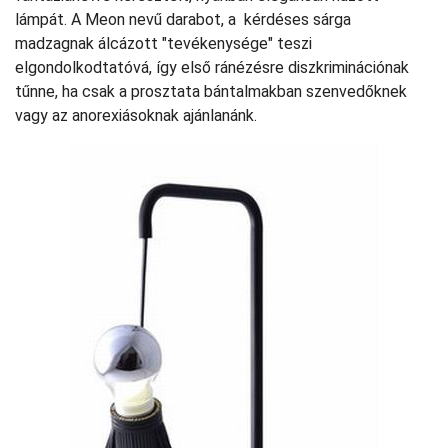
lámpát. A Meon nevű darabot, a kérdéses sárga
madzagnak álcázott "tevékenysége" teszi
elgondolkodtatóvá, így első ránézésre diszkriminációnak
tűnne, ha csak a prosztata bántalmakban szenvedőknek
vagy az anorexiásoknak ajánlanánk.