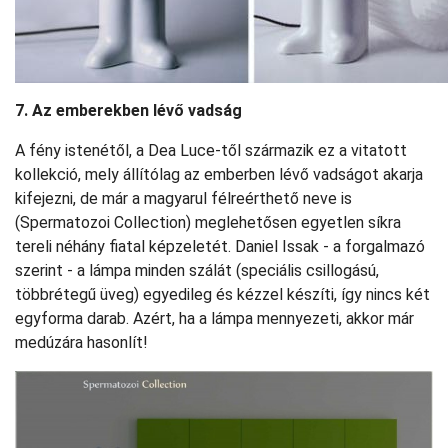
7. Az emberekben lévő vadság
A fény istenétől, a Dea Luce-től származik ez a vitatott
kollekció, mely állítólag az emberben lévő vadságot akarja
kifejezni, de már a magyarul félreérthető neve is
(Spermatozoi Collection) meglehetősen egyetlen síkra
tereli néhány fiatal képzeletét. Daniel Issak - a forgalmazó
szerint - a lámpa minden szálát (speciális csillogású,
többrétegű üveg) egyedileg és kézzel készíti, így nincs két
egyforma darab. Azért, ha a lámpa mennyezeti, akkor már
medúzára hasonlít!