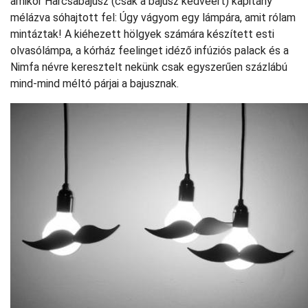
amikor Harcsabajusz (csak a bajusz kedvéért) kapitány
mélázva sóhajtott fel: Úgy vágyom egy lámpára, amit rólam
mintáztak! A kiéhezett hölgyek számára készített esti
olvasólámpa, a kórház feelinget idéző infúziós palack és a
Nimfa névre keresztelt nekünk csak egyszerűen százlábú
mind-mind méltó párjai a bajusznak.