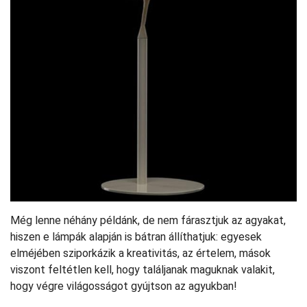
Még lenne néhány példánk, de nem fárasztjuk az agyakat,
hiszen e lámpák alapján is bátran állíthatjuk: egyesek
elméjében sziporkázik a kreativitás, az értelem, mások
viszont feltétlen kell, hogy találjanak maguknak valakit,
hogy végre világosságot gyújtson az agyukban!