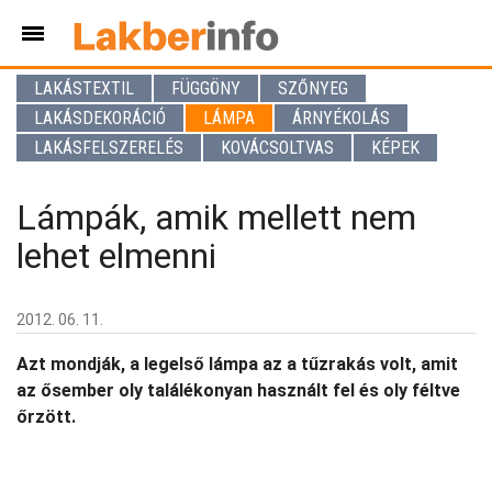
LAKÁSTEXTIL
FÜGGÖNY
SZŐNYEG
LAKÁSDEKORÁCIÓ
LÁMPA
ÁRNYÉKOLÁS
LAKÁSFELSZERELÉS
KOVÁCSOLTVAS
KÉPEK
Lámpák, amik mellett nem
lehet elmenni
2012. 06. 11.
Azt mondják, a legelső lámpa az a tűzrakás volt, amit
az ősember oly találékonyan használt fel és oly féltve
őrzött.