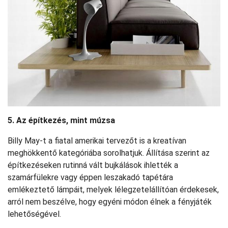
5. Az építkezés, mint múzsa
Billy May-t a fiatal amerikai tervezőt is a kreatívan
meghökkentő kategóriába sorolhatjuk. Állítása szerint az
építkezéseken rutinná vált bujkálások ihlették a
szamárfülekre vagy éppen leszakadó tapétára
emlékeztető lámpáit, melyek lélegzetelállítóan érdekesek,
arról nem beszélve, hogy egyéni módon élnek a fényjáték
lehetőségével.