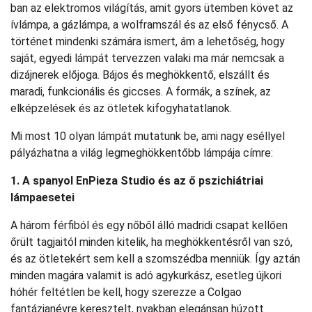
ban az elektromos világítás, amit gyors ütemben követ az
ívlámpa, a gázlámpa, a wolframszál és az első fénycső. A
történet mindenki számára ismert, ám a lehetőség, hogy
saját, egyedi lámpát tervezzen valaki ma már nemcsak a
dizájnerek előjoga. Bájos és meghökkentő, elszállt és
maradi, funkcionális és giccses. A formák, a színek, az
elképzelések és az ötletek kifogyhatatlanok.
Mi most 10 olyan lámpát mutatunk be, ami nagy eséllyel
pályázhatna a világ legmeghökkentőbb lámpája címre:
1. A spanyol EnPieza Studio és az ő pszichiátriai
lámpaesetei
A három férfiból és egy nőből álló madridi csapat kellően
őrült tagjaitól minden kitelik, ha meghökkentésről van szó,
és az ötletekért sem kell a szomszédba menniük. Így aztán
minden magára valamit is adó agykurkász, esetleg újkori
hóhér feltétlen be kell, hogy szerezze a Colgao
fantázianévre keresztelt, nyakban elegánsan húzott