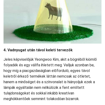
4. Vadnyugat után távol keleti tervezők
Jeles képviselőjük Yeongwoo Kim, akit a bögréből kiömlő
folyadék és egy vállfa ihletett meg. Valljuk azonban be,
hogy míg a piacgazdaságban előforduló, egyes távol
keletről érkező termékek láttán nemcsak az ötletet,
hanem a minőséget és a színvonalat is hiányoljuk ezek a
lámpák egyáltalán nem nélkülözik a fent említett
tulajdonságokat és sokkal inkább kreatívan
meghökkentőek semmint tolakodóan bizarrok.