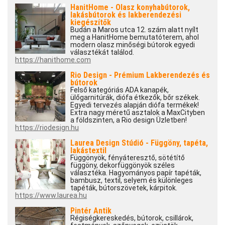
HanitHome - Olasz konyhabútorok,
lakásbútorok és lakberendezési
kiegészítők
Budán a Maros utca 12. szám alatt nyílt
meg a HanitHome bemutatóterem, ahol
modern olasz minőségi bútorok egyedi
választékát találod.
https://hanithome.com
Rio Design - Prémium Lakberendezés és
bútorok
Felső kategóriás ADA kanapék,
ülőgarnitúrák, diófa étkezők, bőr székek.
Egyedi tervezés alapján diófa termékek!
Extra nagy méretű asztalok a MaxCityben
a földszinten, a Rio design Üzletben!
https://riodesign.hu
Laurea Design Stúdió - Függöny, tapéta,
lakástextil
Függönyök, fényáteresztő, sötétítő
függöny, dekorfüggönyök széles
választéka. Hagyományos papír tapéták,
bambusz, textil, selyem és különleges
tapéták, bútorszövetek, kárpitok.
https://www.laurea.hu
Pintér Antik
Régiségkereskedés, bútorok, csillárok,