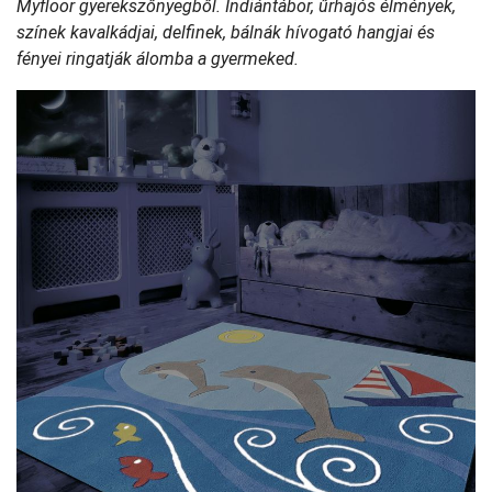
Myfloor gyerekszőnyegből. Indiántábor, űrhajós élmények,
színek kavalkádjai, delfinek, bálnák hívogató hangjai és
fényei ringatják álomba a gyermeked.