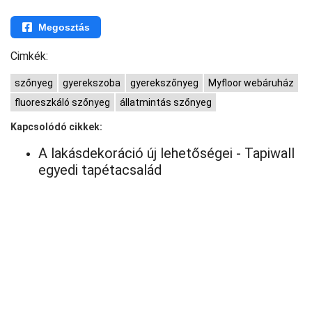
Megosztás
Cimkék:
szőnyeg
gyerekszoba
gyerekszőnyeg
Myfloor webáruház
fluoreszkáló szőnyeg
állatmintás szőnyeg
Kapcsolódó cikkek:
A lakásdekoráció új lehetőségei - Tapiwall
egyedi tapétacsalád