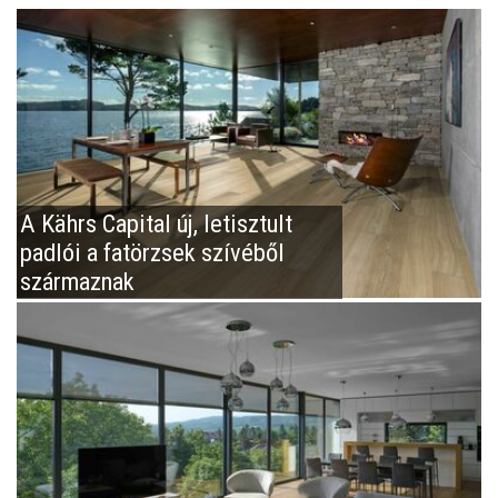
A Kährs Capital új, letisztult
padlói a fatörzsek szívéből
származnak