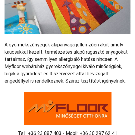
A gyermekszőnyegek alapanyaga jellemzően akril, amely
kaucsukkal kezelt, természetes alapú ragasztó anyagokat
tartalmaz, így semmilyen allergizáló hatása nincsen. A
Myfloor webáruház gyerekszőnyegei kiváló minőségűek,
bírják a gyűrődést és 3 szervezet által bevizsgált
engedéllyel is rendelkeznek. Száraz tisztítást igényelnek.
Tel.: +36 23 887 403 - Mobil: +36 30 297 62 41