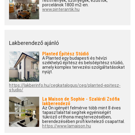
festmények, szőnyegek, ezüstök,
porcelánok 1800 m2-en.
www.pinterantik.hu
Lakberendező ajánló
Planted Építész Stúdió
A Planted egy budapesti és hévízi
székhelyű építész és belsőépítész stúdió,
amely komplex tervezési szolgáltatásokat
nyújt.
https://lakberinfo.hu/cegkatalogus/ceg/planted-epitesz-
studio/
La Maison de Sophie - Szalárdi Zsófia
lakberendező
Az Ön igényét felmérve több mint 8 éves
tapasztalattal segítek egyéniségét
tükröző otthona megtervezésében,
berendezésében profi kivitelező csapattal.
https://www.lamaison.hu