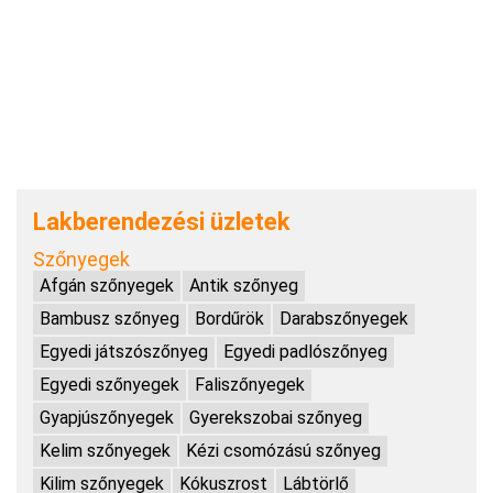
Lakberendezési üzletek
Szőnyegek
Afgán szőnyegek
Antik szőnyeg
Bambusz szőnyeg
Bordűrök
Darabszőnyegek
Egyedi játszószőnyeg
Egyedi padlószőnyeg
Egyedi szőnyegek
Faliszőnyegek
Gyapjúszőnyegek
Gyerekszobai szőnyeg
Kelim szőnyegek
Kézi csomózású szőnyeg
Kilim szőnyegek
Kókuszrost
Lábtörlő