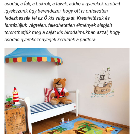
csodái, a fák, a bokrok, a tavak, addig a gyerekek szobáit
igyekszünk úgy berendezni, hogy ott is önfeledten
fedezhessék fel az Ő kis világukat. Kreativitásuk és
fantáziájuk végtelen, feledhetetlen élmények alapjait
teremthetjük meg a saját kis birodalmukban azzal, hogy
csodás gyerekszőnyegek kerülnek a padlóra.