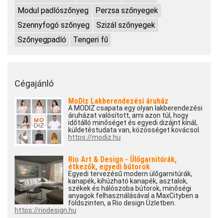
Modul padlószőnyeg
Perzsa szőnyegek
Szennyfogó szőnyeg
Szizál szőnyegek
Szőnyegpadló
Tengeri fű
Cégajánló
MoDiz Lakberendezési áruház
A MODIZ csapata egy olyan lakberendezési
áruházat valósított, ami azon túl, hogy
időtálló minőséget és egyedi dizájnt kínál,
küldetéstudata van, közösséget kovácsol.
https://modiz.hu
Rio Art & Design - Ülőgarnitúrák,
étkezők, egyedi bútorok
Egyedi tervezésű modern ülőgarnitúrák,
kanapék, kihúzható kanapék, asztalok,
székek és hálószoba bútorok, minőségi
anyagok felhasználásával a MaxCityben a
földszinten, a Rio design Üzletben.
https://riodesign.hu