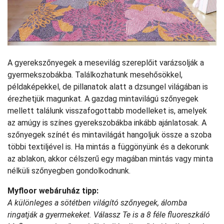
A gyerekszőnyegek a mesevilág szereplőit varázsolják a
gyermekszobákba. Találkozhatunk mesehősökkel,
példaképekkel, de pillanatok alatt a dzsungel világában is
érezhetjük magunkat. A gazdag mintavilágú szőnyegek
mellett találunk visszafogottabb modelleket is, amelyek
az amúgy is színes gyerekszobákba inkább ajánlatosak. A
szőnyegek színét és mintavilágát hangoljuk össze a szoba
többi textiljével is. Ha mintás a függönyünk és a dekorunk
az ablakon, akkor célszerű egy magában mintás vagy minta
nélküli szőnyegben gondolkodnunk.
Myfloor webáruház tipp:
A különleges a sötétben világító szőnyegek, álomba
ringatják a gyermekeket. Válassz Te is a 8 féle fluoreszkáló