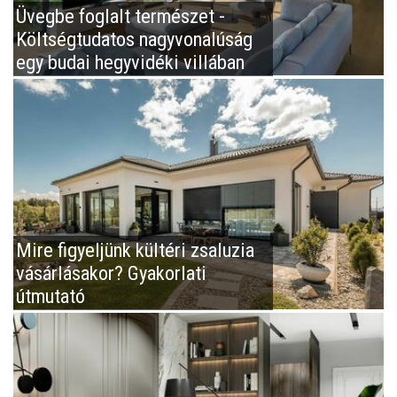
Üvegbe foglalt természet -
Költségtudatos nagyvonalúság
egy budai hegyvidéki villában
Mire figyeljünk kültéri zsaluzia
vásárlásakor? Gyakorlati
útmutató