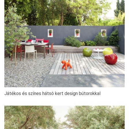
Játékos és színes hátsó kert design bútorokkal