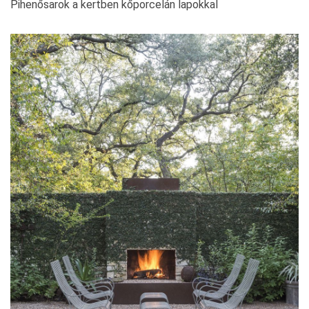
Pihenősarok a kertben kőporcelán lapokkal