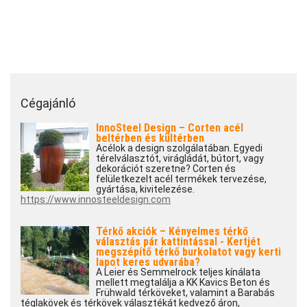
Cégajánló
InnoSteel Design – Corten acél
beltérben és kültérben
Acélok a design szolgálatában. Egyedi
térelválasztót, virágládát, bútort, vagy
dekorációt szeretne? Corten és
felületkezelt acél termékek tervezése,
gyártása, kivitelezése.
https://www.innosteeldesign.com
Térkő akciók – Kényelmes térkő
választás pár kattintással - Kertjét
megszépítő térkő burkolatot vagy kerti
lapot keres udvarába?
A Leier és Semmelrock teljes kínálata
mellett megtalálja a KK Kavics Beton és
Frühwald térköveket, valamint a Barabás
téglakövek és térkövek választékát kedvező áron,