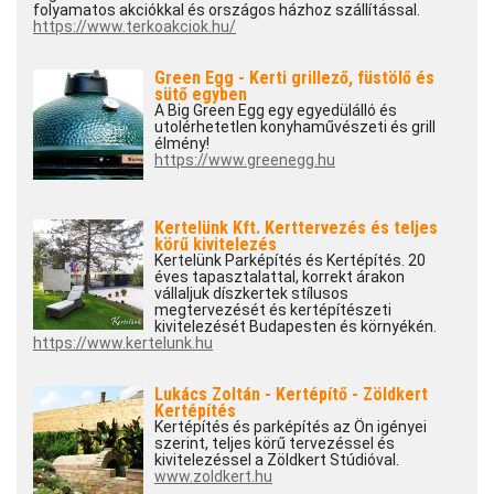
folyamatos akciókkal és országos házhoz szállítással.
https://www.terkoakciok.hu/
Green Egg - Kerti grillező, füstölő és
sütő egyben
A Big Green Egg egy egyedülálló és
utolérhetetlen konyhaművészeti és grill
élmény!
https://www.greenegg.hu
Kertelünk Kft. Kerttervezés és teljes
körű kivitelezés
Kertelünk Parképítés és Kertépítés. 20
éves tapasztalattal, korrekt árakon
vállaljuk díszkertek stílusos
megtervezését és kertépítészeti
kivitelezését Budapesten és környékén.
https://www.kertelunk.hu
Lukács Zoltán - Kertépítő - Zöldkert
Kertépítés
Kertépítés és parképítés az Ön igényei
szerint, teljes körű tervezéssel és
kivitelezéssel a Zöldkert Stúdióval.
www.zoldkert.hu