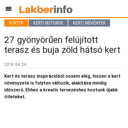
KERTEK
KERTI BÚTOROK
KERTI NÖVÉNYEK
27 gyönyörűen felújított
terasz és buja zöld hátsó kert
2018. 04. 24.
Kert és terasz inspirációból sosem elég, hiszen a kert
növényzete is folyton változik, alakítása mindig
időszerű. Ehhez a kreatív tervezéshez hoztunk újabb
ötleteket.