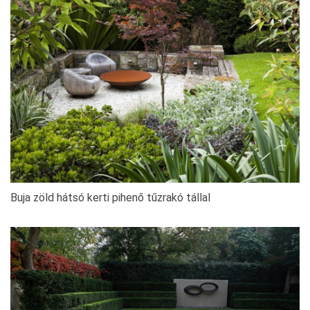
Buja zöld hátsó kerti pihenő tűzrakó tállal