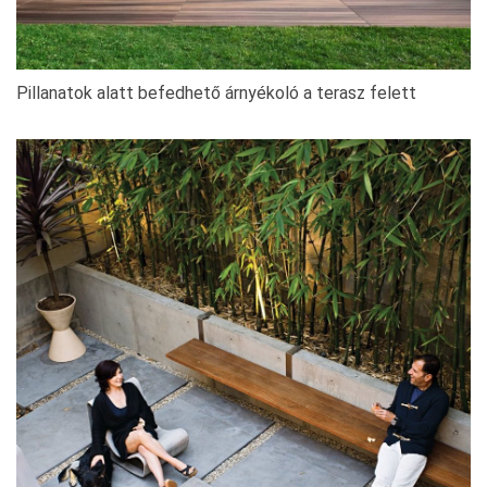
Pillanatok alatt befedhető árnyékoló a terasz felett