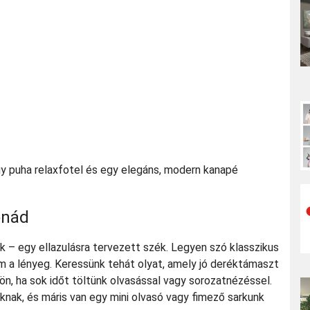
 puha relaxfotel és egy elegáns, modern kanapé
ónád
k – egy ellazulásra tervezett szék. Legyen szó klasszikus
lem a lényeg. Keressünk tehát olyat, amely jó deréktámaszt
jön, ha sok időt töltünk olvasással vagy sorozatnézéssel.
lóknak, és máris van egy mini olvasó vagy fimező sarkunk