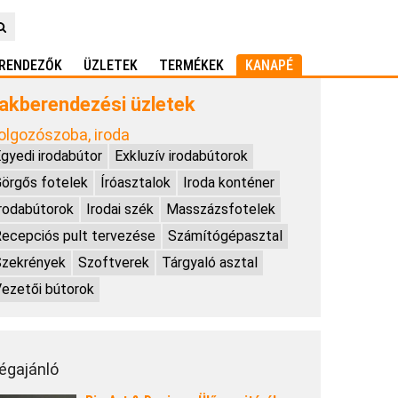
RENDEZŐK
ÜZLETEK
TERMÉKEK
KANAPÉ
akberendezési üzletek
olgozószoba, iroda
gyedi irodabútor
Exkluzív irodabútorok
örgős fotelek
Íróasztalok
Iroda konténer
rodabútorok
Irodai szék
Masszázsfotelek
ecepciós pult tervezése
Számítógépasztal
Szekrények
Szoftverek
Tárgyaló asztal
ezetői bútorok
égajánló