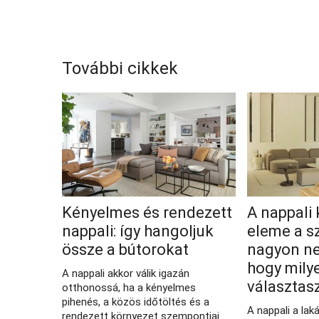
További cikkek
Kényelmes és rendezett
A nappali
nappali: így hangoljuk
eleme a s
össze a bútorokat
nagyon n
hogy milye
A nappali akkor válik igazán
választas
otthonossá, ha a kényelmes
pihenés, a közös időtöltés és a
A nappali a lak
rendezett környezet szempontjai