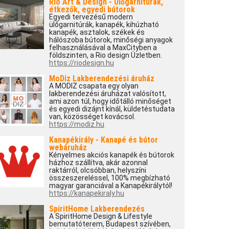
Rio Art & Design - Ülőgarnitúrák,
étkezők, egyedi bútorok
Egyedi tervezésű modern
ülőgarnitúrák, kanapék, kihúzható
kanapék, asztalok, székek és
hálószoba bútorok, minőségi anyagok
felhasználásával a MaxCityben a
földszinten, a Rio design Üzletben.
https://riodesign.hu
MoDiz Lakberendezési áruház
A MODIZ csapata egy olyan
lakberendezési áruházat valósított,
ami azon túl, hogy időtálló minőséget
és egyedi dizájnt kínál, küldetéstudata
van, közösséget kovácsol.
https://modiz.hu
Kanapékirály - Kanapé és bútor
webáruház
Kényelmes akciós kanapék és bútorok
házhoz szállítva, akár azonnal
raktárról, olcsóbban, helyszíni
összeszereléssel, 100% megbízható
magyar garanciával a Kanapékirálytól!
https://kanapekiraly.hu
SpiritHome Lakberendezés
A SpiritHome Design & Lifestyle
bemutatóterem, Budapest szívében,