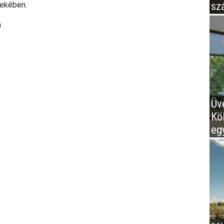
sz
dekében.
m
Üv
Kö
eg