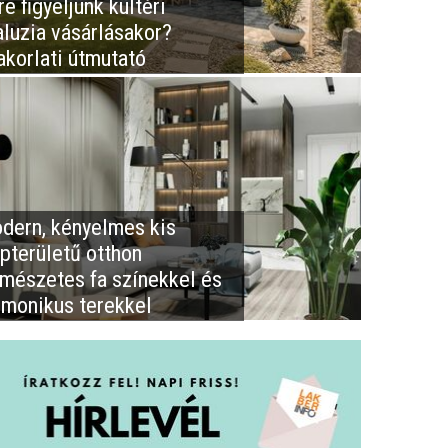
e figyeljünk kültéri
aluzia vásárlásakor?
akorlati útmutató
dern, kényelmes kis
apterületű otthon
rmészetes fa színekkel és
rmonikus terekkel