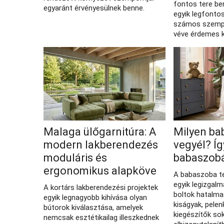
fontos tere be
egyaránt érvényesülnek benne.
egyik legfonto
számos szemp
véve érdemes k
Malaga ülőgarnitúra: A
Milyen ba
modern lakberendezés
vegyél? Í
moduláris és
babaszobá
ergonomikus alapköve
A babaszoba t
egyik legizgal
A kortárs lakberendezési projektek
boltok hatalma
egyik legnagyobb kihívása olyan
kiságyak, pel
bútorok kiválasztása, amelyek
kiegészítők so
nemcsak esztétikailag illeszkednek