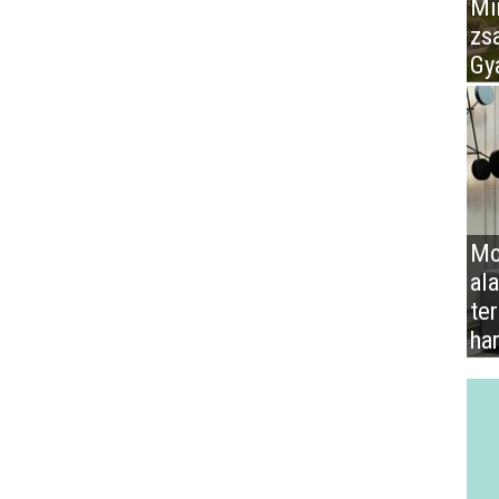
Mir
zs
Gy
Mo
al
te
ha