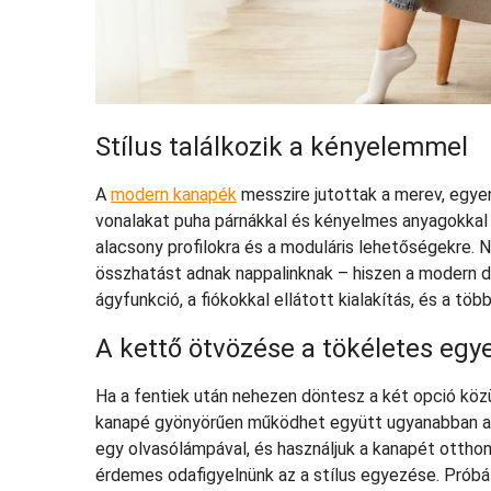
Stílus találkozik a kényelemmel
A
modern kanapék
messzire jutottak a merev, egyen
vonalakat puha párnákkal és kényelmes anyagokkal ö
alacsony profilokra és a moduláris lehetőségekre.
összhatást adnak nappalinknak – hiszen a modern da
ágyfunkció, a fiókokkal ellátott kialakítás, és a t
A kettő ötvözése a tökéletes egy
Ha a fentiek után nehezen döntesz a két opció köz
kanapé gyönyörűen működhet együtt ugyanabban a 
egy olvasólámpával, és használjuk a kanapét otthon
érdemes odafigyelnünk az a stílus egyezése. Próbá