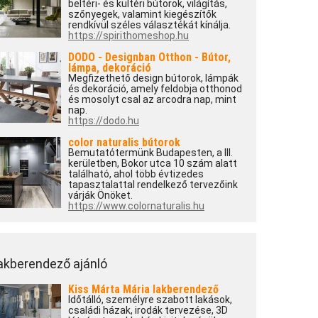
beltéri- és kültéri bútorok, világítás,
szőnyegek, valamint kiegészítők
rendkívül széles választékát kínálja.
https://spirithomeshop.hu
DODO - Designban Otthon - Bútor,
lámpa, dekoráció
Megfizethető design bútorok, lámpák
és dekoráció, amely feldobja otthonod
és mosolyt csal az arcodra nap, mint
nap.
https://dodo.hu
color naturalis bútorok
Bemutatótermünk Budapesten, a III.
kerületben, Bokor utca 10 szám alatt
található, ahol több évtizedes
tapasztalattal rendelkező tervezőink
várják Önöket.
https://www.colornaturalis.hu
akberendező ajánló
Kiss Márta Mária lakberendező
Időtálló, személyre szabott lakások,
családi házak, irodák tervezése, 3D