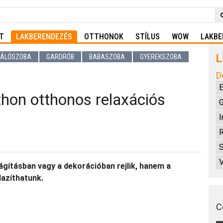
T
LAKBERENDEZÉS
OTTHONOK
STÍLUS
WOW
LAKBE
L
ÁLÓSZOBA
GARDRÓB
BABASZOBA
GYEREKSZOBA
D
E
thon otthonos relaxációs
G
I
R
V
ágításban vagy a dekorációban rejlik, hanem a
azíthatunk.
C