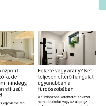
 központi
Fekete vagy arany? Két
zófa, de
teljesen eltérő hangulat
em mindegy,
ugyanabban a
n stílusút
fürdőszobában
z!
A fürdőszoba karakterét sokszor
nem a burkolat vagy az alaprajz
ás egy kiemelten