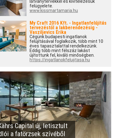
látványtervekkel és kivitelezésük
felügyelete.
www.kissmartamaria.hu
My Craft 2016 Kft. - Ingatlanfelújítás
tervezéstől a lakberendezésig -
Vasziljevics Erika
Cégünk budapesti ingatlanok
felújításával foglalkozik, több mint 10
éves tapasztalattal rendelkezünk.
Eddig több mint félszáz lakást
újítottunk fel, kiváló minőségben.
https://ingatlanokfelujitasa.hu
ährs Capital új, letisztult
dlói a fatörzsek szívéből