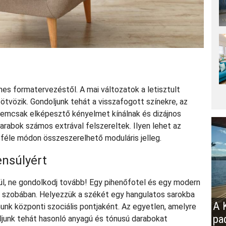
es formatervezéstől. A mai változatok a letisztult
tvözik. Gondoljunk tehát a visszafogott színekre, az
 Nemcsak elképesztő kényelmet kínálnak és dizájnos
rabok számos extrával felszereltek. Ilyen lehet az
öbbféle módon összeszerelhető moduláris jelleg.
ensúlyért
ül, ne gondolkodj tovább! Egy pihenőfotel és egy modern
szobában. Helyezzük a székét egy hangulatos sarokba
A K
unk központi szociális pontjaként. Az egyetlen, amelyre
pa
ljunk tehát hasonló anyagú és tónusú darabokat