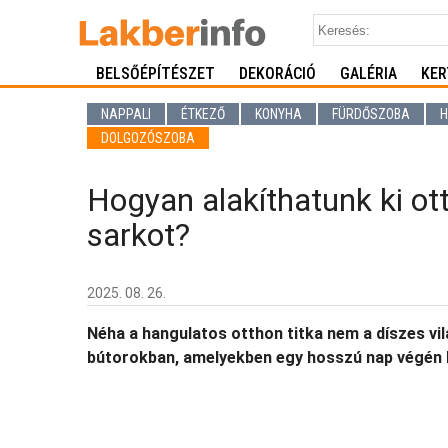
BELSŐÉPÍTÉSZET
DEKORÁCIÓ
GALÉRIA
KER
NAPPALI
ÉTKEZŐ
KONYHA
FÜRDŐSZOBA
H
DOLGOZÓSZOBA
Hogyan alakíthatunk ki ot
sarkot?
2025. 08. 26.
Néha a hangulatos otthon titka nem a díszes vil
bútorokban, amelyekben egy hosszú nap végén l