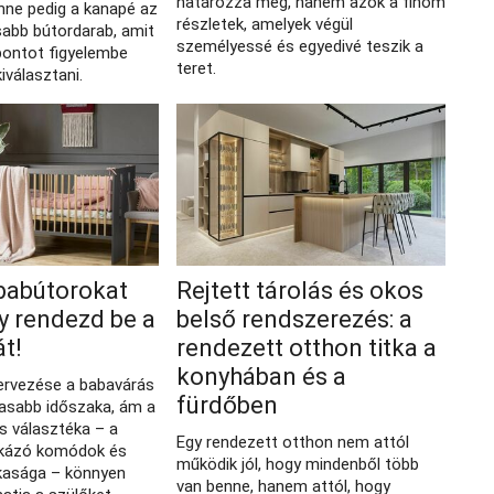
határozza meg, hanem azok a finom
nne pedig a kanapé az
részletek, amelyek végül
sabb bútordarab, amit
személyessé és egyedivé teszik a
ontot figyelembe
teret.
iválasztani.
babútorokat
Rejtett tárolás és okos
gy rendezd be a
belső rendszerezés: a
t!
rendezett otthon titka a
konyhában és a
ervezése a babavárás
fürdőben
masabb időszaka, ám a
s választéka – a
Egy rendezett otthon nem attól
enkázó komódok és
működik jól, hogy mindenből több
kasága – könnyen
van benne, hanem attól, hogy