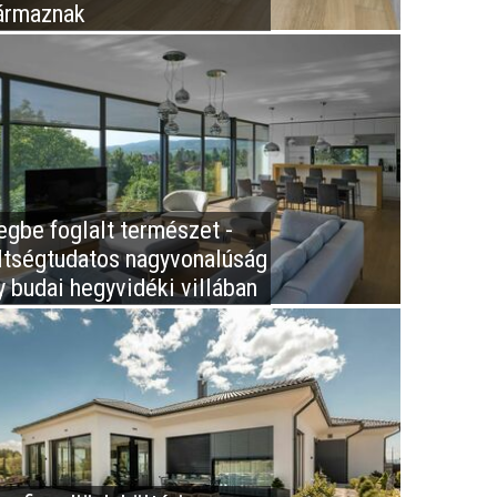
ármaznak
egbe foglalt természet -
ltségtudatos nagyvonalúság
y budai hegyvidéki villában