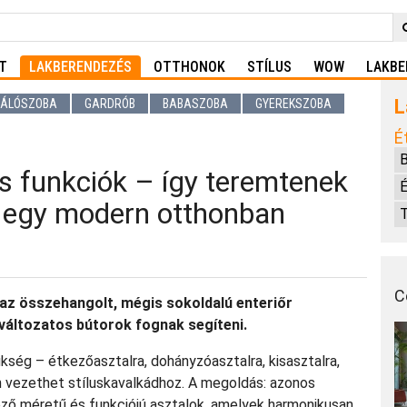
T
LAKBERENDEZÉS
OTTHONOK
STÍLUS
WOW
LAKBE
L
ÁLÓSZOBA
GARDRÓB
BABASZOBA
GYEREKSZOBA
É
os funkciók – így teremtenek
É
 egy modern otthonban
T
C
 az összehangolt, mégis sokoldalú enteriőr
változatos bútorok fognak segíteni.
kség – étkezőasztalra, dohányzóasztalra, kisasztalra,
n vezethet stíluskavalkádhoz. A megoldás: azonos
ző méretű és funkciójú asztalok, amelyek harmonikusan