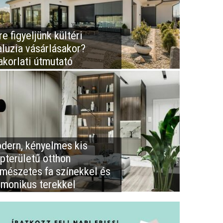
e figyeljünk kültéri
aluzia vásárlásakor?
akorlati útmutató
dern, kényelmes kis
apterületű otthon
rmészetes fa színekkel és
rmonikus terekkel