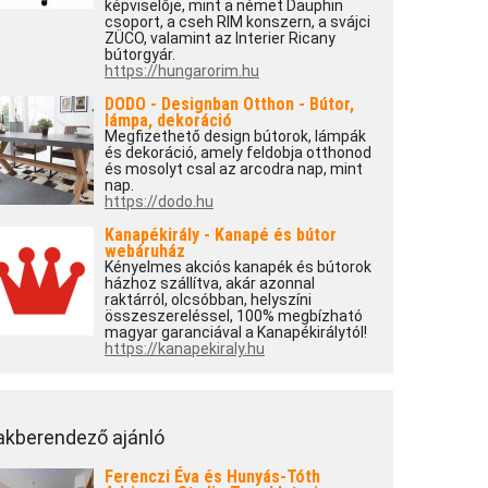
képviselője, mint a német Dauphin
csoport, a cseh RIM konszern, a svájci
ZÜCO, valamint az Interier Ricany
bútorgyár.
https://hungarorim.hu
DODO - Designban Otthon - Bútor,
lámpa, dekoráció
Megfizethető design bútorok, lámpák
és dekoráció, amely feldobja otthonod
és mosolyt csal az arcodra nap, mint
nap.
https://dodo.hu
Kanapékirály - Kanapé és bútor
webáruház
Kényelmes akciós kanapék és bútorok
házhoz szállítva, akár azonnal
raktárról, olcsóbban, helyszíni
összeszereléssel, 100% megbízható
magyar garanciával a Kanapékirálytól!
https://kanapekiraly.hu
akberendező ajánló
Ferenczi Éva és Hunyás-Tóth