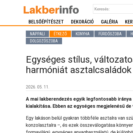
BELSŐÉPÍTÉSZET
DEKORÁCIÓ
GALÉRIA
KER
NAPPALI
ÉTKEZŐ
KONYHA
FÜRDŐSZOBA
H
DOLGOZÓSZOBA
Egységes stílus, változat
harmóniát asztalcsaládok
2026. 05. 11.
A mai lakberendezés egyik legfontosabb iránya
kialakítása. Ebben az egységes megjelenésű de 
Egy lakáson belül gyakran többféle asztalra van szü
konzolasztalra –, és ezek összeválogatása könnye
formavilágú, egységes anyaghasználatú, de különbö