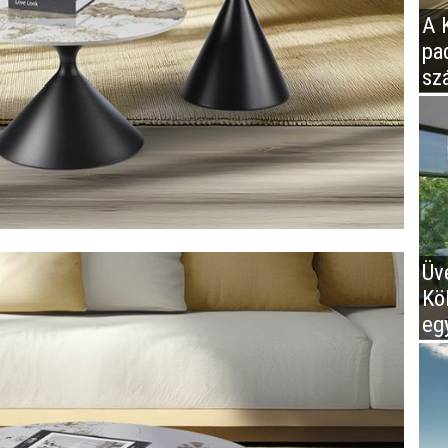
A K
pa
sz
Üv
Kö
eg