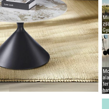
Mir
zs
Gy
Mo
al
te
ha