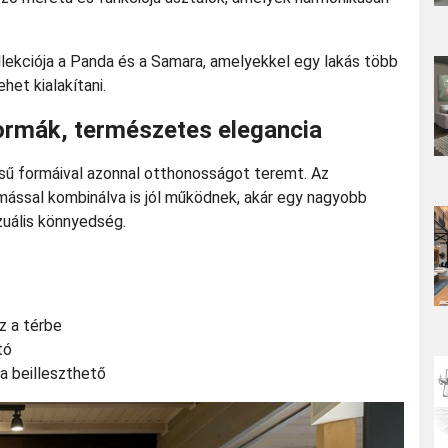
llekciója a Panda és a Samara, amelyekkel egy lakás több
het kialakítani.
formák, természetes elegancia
ésű formáival azonnal otthonosságot teremt. Az
mással kombinálva is jól működnek, akár egy nagyobb
izuális könnyedség.
z a térbe
tó
a beilleszthető