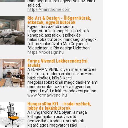
minőségi bútorok egyedi választékát
találod.
https://hanithome.com
Rio Art & Design - Ülőgarnitúrák,
étkezők, egyedi bútorok
Egyedi tervezésű modern
ülőgarnitúrák, kanapék, kihúzható
kanapék, asztalok, székek és
hálószoba bútorok, minőségi anyagok
felhasználásával a MaxCityben a
földszinten, a Rio design Üzletben.
https://riodesign.hu
Forma Vivendi Lakberendezési
áruház
A FORMA VIVENDI olyan mai, élhető és
kellemes, modern emberi lakás –és
házbelsőket, külső, kerti
megoldásokat kínál megoldásként ami
minden ember számára egyénit és
egyedit nyújt a lakberendezési piacon.
www.formavivendi.hu
HungaroRim Kft. - Irodai székek,
lobby és lakásbútorok
A HungaroRim Kft. olyan, a maga
kategóriájában piacvezető
nemzetközi irodabútor márkák
kizárólagos magyarországi