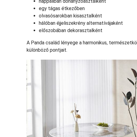
nappaliban dohányzóasztalként
egy tágas étkezőben
olvasósarokban kisasztalként
hálóban éjjeliszekrény alternatívájaként
előszobában dekorasztalként
A Panda család lényege a harmonikus, természetkö
különböző pontjait.