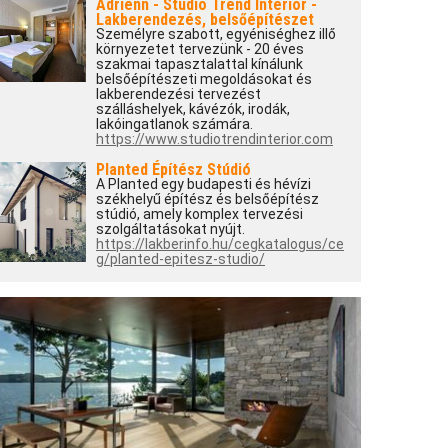
Adrienn - Studio Trend Interior -
Lakberendezés, belsőépítészet
Személyre szabott, egyéniséghez illő
környezetet tervezünk - 20 éves
szakmai tapasztalattal kínálunk
belsőépítészeti megoldásokat és
lakberendezési tervezést
szálláshelyek, kávézók, irodák,
lakóingatlanok számára.
https://www.studiotrendinterior.com
Planted Építész Stúdió
A Planted egy budapesti és hévízi
székhelyű építész és belsőépítész
stúdió, amely komplex tervezési
szolgáltatásokat nyújt.
https://lakberinfo.hu/cegkatalogus/ce
g/planted-epitesz-studio/