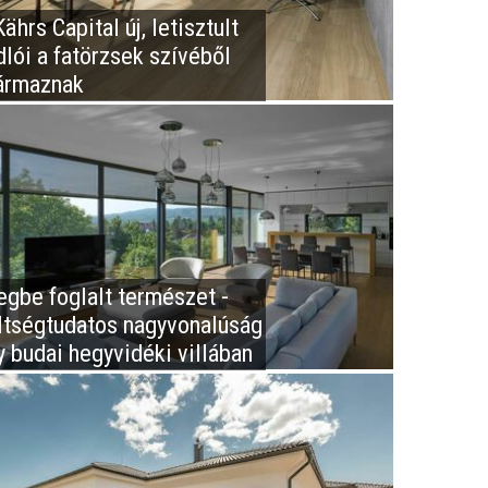
ährs Capital új, letisztult
dlói a fatörzsek szívéből
ármaznak
egbe foglalt természet -
ltségtudatos nagyvonalúság
y budai hegyvidéki villában