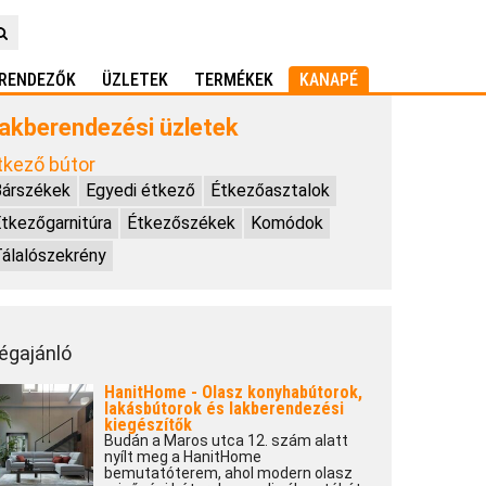
RENDEZŐK
ÜZLETEK
TERMÉKEK
KANAPÉ
akberendezési üzletek
tkező bútor
Bárszékek
Egyedi étkező
Étkezőasztalok
tkezőgarnitúra
Étkezőszékek
Komódok
álalószekrény
égajánló
HanitHome - Olasz konyhabútorok,
lakásbútorok és lakberendezési
kiegészítők
Budán a Maros utca 12. szám alatt
nyílt meg a HanitHome
bemutatóterem, ahol modern olasz