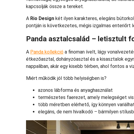
kapcsolják össze a tereket.
A
Rio Design
két ilyen karakteres, elegáns bútorko
pontján is következetes, mégis izgalmas enteriőrt le
Panda asztalcsalád – letisztult 
A
Panda kollekció
a finoman ívelt, lágy vonalvezet
étkezőasztal, dohányzóasztal és a kisasztalok egy
nappaliban, akár egy kisebb térben, ahol fontos a v
Miért működik jól több helyiségben is?
azonos lábforma és anyaghasználat
természetes faerezet, amely melegséget vis
több méretben elérhető, így könnyen variálha
elegáns, de nem hivalkodó – bármilyen stílusb