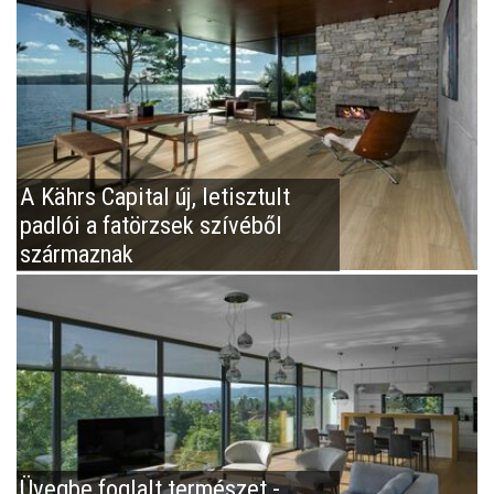
A Kährs Capital új, letisztult
padlói a fatörzsek szívéből
származnak
Üvegbe foglalt természet -