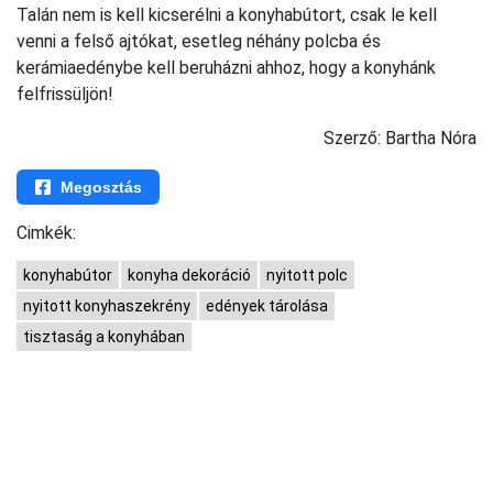
Talán nem is kell kicserélni a konyhabútort, csak le kell
venni a felső ajtókat, esetleg néhány polcba és
kerámiaedénybe kell beruházni ahhoz, hogy a konyhánk
felfrissüljön!
Szerző: Bartha Nóra
Megosztás
Cimkék:
konyhabútor
konyha dekoráció
nyitott polc
nyitott konyhaszekrény
edények tárolása
tisztaság a konyhában