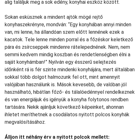
alig találjuk meg a sok edény, konyhai eszköz között.
Sokan esküsznek a mindent ajtók mögé rejtő
konyhaszekrényre, mondván: “Egy konyhában annyi minden
van, mi lenne, ha állandóan szem előtt lennének ezek a
kacatok. Tele lenne minden porral és a főzéskor keletkező
pára és zsírcseppek mindenre rátelepednének. Nem, nem
semmi kedvem mindig koszban és rendetlenségben élni a
saját konyhámban!” Nyilván egy ésszerű selejtezés
időnként rá is fér szinte mindenki konyhájára, mert általában
sokkal több dolgot halmozunk fel ott, mint amennyit
valójában használunk is. Mások kevesebb, de valóban jól
használható, hibátlan főző- és tálalóedénnyel rendelkeznek
és van energiájuk és igényük a konyha folytonos rendben
tartására. Nekik ajánljuk következő képeinket, ahonnan
ihletet meríthetnek a csodálatos nyitott polcos konyhák
megvalósításához.
Álljon itt néhány érv a nyitott polcok mellett: