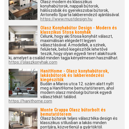
Olasz modern és klasszikus
konyhabútorok, nappali bútorok,
hálószobák és gyerekszobai bútorok,
Antonello Sparta lakberendező ajánlásával.
https://www.mustdesign.hu
Olasz Konyhabútor Design - Modern és
klasszikus Stosa konyhák
Célunk, hogy aki Stosa konyhát választ,
maximálisan elégedett legyen
választásával. A modellek, a színek,
felületek, belső kiegészítők lehetővé
teszik, hogy olyan egyedi teret alakítsunk
ki, amelyet a család minden tagja kényelmesen használhat.
https://olaszkonyhak.com
HanitHome - Olasz konyhabútorok,
lakásbútorok és lakberendezési
kiegészítők
Budán a Maros utca 12. szám alatt nyílt
meg a HanitHome bemutatóterem, ahol
modern olasz minőségi bútorok egyedi
választékát találod.
https://hanithome.com
Monte Grappa Olasz bútorbolt és
bemutatóterem
Olasz bútorok teljes választéka design és
klasszikus stílusban a lakás minden
pontjára, közvetlenül a gyártóktól.