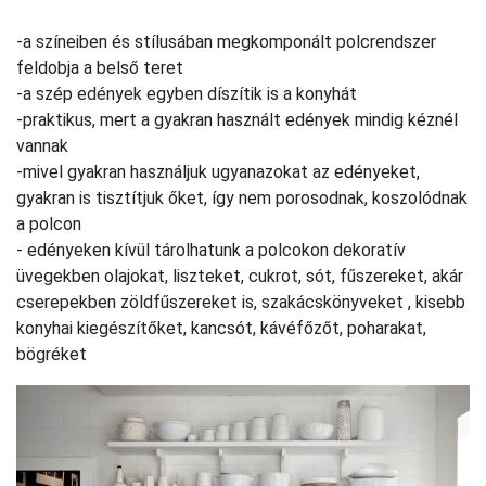
-a színeiben és stílusában megkomponált polcrendszer
feldobja a belső teret
-a szép edények egyben díszítik is a konyhát
-praktikus, mert a gyakran használt edények mindig kéznél
vannak
-mivel gyakran használjuk ugyanazokat az edényeket,
gyakran is tisztítjuk őket, így nem porosodnak, koszolódnak
a polcon
- edényeken kívül tárolhatunk a polcokon dekoratív
üvegekben olajokat, liszteket, cukrot, sót, fűszereket, akár
cserepekben zöldfűszereket is, szakácskönyveket , kisebb
konyhai kiegészítőket, kancsót, kávéfőzőt, poharakat,
bögréket