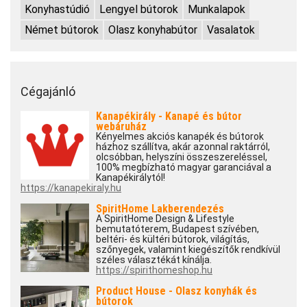
Konyhastúdió
Lengyel bútorok
Munkalapok
Német bútorok
Olasz konyhabútor
Vasalatok
Cégajánló
Kanapékirály - Kanapé és bútor
webáruház
Kényelmes akciós kanapék és bútorok
házhoz szállítva, akár azonnal raktárról,
olcsóbban, helyszíni összeszereléssel,
100% megbízható magyar garanciával a
Kanapékirálytól!
https://kanapekiraly.hu
SpiritHome Lakberendezés
A SpiritHome Design & Lifestyle
bemutatóterem, Budapest szívében,
beltéri- és kültéri bútorok, világítás,
szőnyegek, valamint kiegészítők rendkívül
széles választékát kínálja.
https://spirithomeshop.hu
Product House - Olasz konyhák és
bútorok