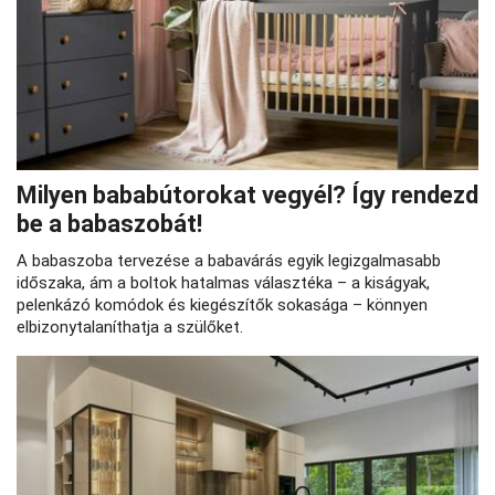
Milyen bababútorokat vegyél? Így rendezd
be a babaszobát!
A babaszoba tervezése a babavárás egyik legizgalmasabb
időszaka, ám a boltok hatalmas választéka – a kiságyak,
pelenkázó komódok és kiegészítők sokasága – könnyen
elbizonytalaníthatja a szülőket.