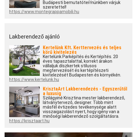
Budapesti bemutatótermünkben várjuk
szeretettel!
https://www.montegrappamobili.hu
Lakberendező ajánló
Kertelünk Kft. Kerttervezés és teljes
körű kivitelezés
Kertelünk Parképítés és Kertépítés. 20
éves tapasztalattal, korrekt árakon
vállaljuk díszkertek stílusos
megtervezését és kertépítészeti
kivitelezését Budapesten és környékén.
https://www.kertelunk.hu
KrisztaArt Lakberendezés - Egyszerűtől
a luxusig
Szilágyiné Krisztina mester lakberendező,
látványtervező, designer. Több mint
másfél évtizedes tevékenysége alatt
visszaigazolást nyert, hogy igény van a
minőségi lakberendező szolgáltatásra.
https://krisztaart.hu