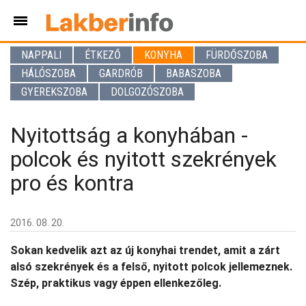
NAPPALI
ÉTKEZŐ
KONYHA
FÜRDŐSZOBA
HÁLÓSZOBA
GARDRÓB
BABASZOBA
GYEREKSZOBA
DOLGOZÓSZOBA
Nyitottság a konyhában -
polcok és nyitott szekrények
pro és kontra
2016. 08. 20.
Sokan kedvelik azt az új konyhai trendet, amit a zárt
alsó szekrények és a felső, nyitott polcok jellemeznek.
Szép, praktikus vagy éppen ellenkezőleg.