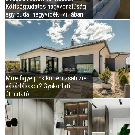
Költségtudatos nagyvonalúság
egy budai hegyvidéki villában
Mire figyeljünk kültéri zsaluzia
vásárlásakor? Gyakorlati
útmutató