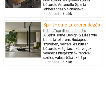
hálószobák és gyerekszobai
bútorok, Antonello Sparta
lakberendező ajánlásával.
Budapest
|
3 cikk
SpiritHome Lakberendezés
https://spirithomeshop.hu
A SpiritHome Design & Lifestyle
bemutatóterem, Budapest
szívében, beltéri- és kültéri
bútorok, világítás, szőnyegek,
valamint kiegészítők rendkívül
széles választékát kínálja.
Budapest
|
6 cikk