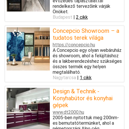
évtizedes tapasztalattal
rendelkező tervezőink várják
Önöket.
Budapest
|
2 cikk
Concepcio Showroom – a
tudatos terek világa
https://concepcio.hu
A Concepcio egy olyan webáruház
és showroom, ahol a felújításhoz
és a lakberendezéshez szükséges
összes termék egy helyen
megtalálható.
Nagytarcsa
|
1 cikk
Design & Technik -
Konyhabútor és konyhai
gépek
www.dt2000.hu
2005-ben nyitottuk meg 200nm-
es bemutatótermünket, ahol a
németországi Alno cég