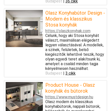
Budapest
|
36 cikk
Olasz Konyhabútor Design -
Modern és klasszikus
Stosa konyhák
https://olaszkonyhak.com
Célunk, hogy aki Stosa konyhát
választ, maximálisan elégedett
legyen választásával. A modellek,
a színek, felületek, belső
kiegészítők lehetővé teszik, hogy
olyan egyedi teret alakítsunk ki,
amelyet a család minden tagja
kényelmesen használhat.
Budapest
|
3 cikk
Product House - Olasz
konyhák és bútorok
https://www.mustdesign.hu
Olasz modern és klasszikus
konyhabútorok, nappali bútorok,