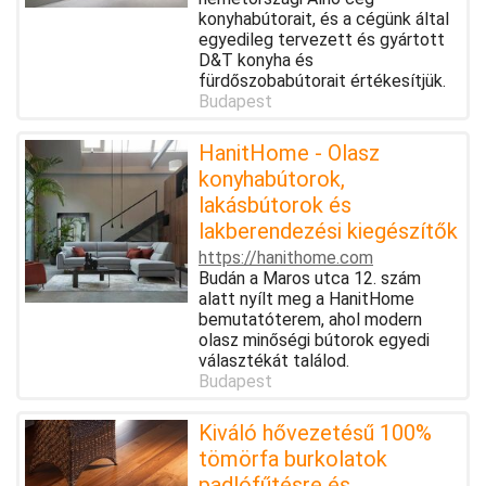
konyhabútorait, és a cégünk által
egyedileg tervezett és gyártott
D&T konyha és
fürdőszobabútorait értékesítjük.
Budapest
HanitHome - Olasz
konyhabútorok,
lakásbútorok és
lakberendezési kiegészítők
https://hanithome.com
Budán a Maros utca 12. szám
alatt nyílt meg a HanitHome
bemutatóterem, ahol modern
olasz minőségi bútorok egyedi
választékát találod.
Budapest
Kiváló hővezetésű 100%
tömörfa burkolatok
padlófűtésre és