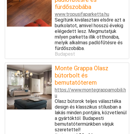
fürdőszobába
www.tropusifaparketta.hu
Segítünk kiválasztani elsőre azt a
burkolatot, amivel hosszú évekig
elégedett lesz. Megmutatjuk
milyen parketta illik otthonába,
melyik alkalmas padlófűtésre és
fürdőszobába.
Budapest
Monte Grappa Olasz
bútorbolt és
bemutatóterem
https://www.montegrappamobili.h
u
Olasz bútorok teljes választéka
design és klasszikus stílusban a
lakás minden pontjára, közvetlenül
a gyártóktól. Budapesti
bemutatótermünkben várjuk
szeretettel!