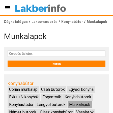
/
/
/
Cégkatalógus
Lakberendezés
Konyhabútor
Munkalapok
Munkalapok
Konyhabútor
Corian munkalap
Cseh bútorok
Egyedi konyha
Exkluzív konyhák
Fogantyúk
Konyhabútorok
Konyhastúdió
Lengyel bútorok
Munkalapok
Német bútorok
Olasz konyhabútor
Vasalatok