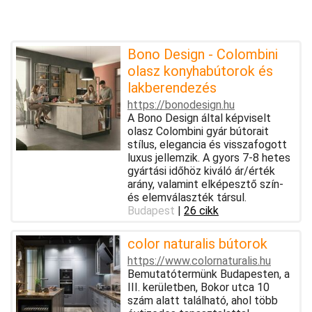
Bono Design - Colombini
olasz konyhabútorok és
lakberendezés
https://bonodesign.hu
A Bono Design által képviselt
olasz Colombini gyár bútorait
stílus, elegancia és visszafogott
luxus jellemzik. A gyors 7-8 hetes
gyártási időhöz kiváló ár/érték
arány, valamint elképesztő szín-
és elemválaszték társul.
Budapest
|
26 cikk
color naturalis bútorok
https://www.colornaturalis.hu
Bemutatótermünk Budapesten, a
III. kerületben, Bokor utca 10
szám alatt található, ahol több