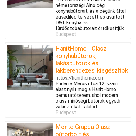
németországi Alno cég
konyhabútorait, és a cégünk által
egyedileg tervezett és gyártott
D&T konyha és
fürdőszobabútorait értékesítjük.
Budapest
HanitHome - Olasz
konyhabútorok,
lakásbútorok és
lakberendezési kiegészítők
https://hanithome.com
Budán a Maros utca 12. szám
alatt nyílt meg a HanitHome
bemutatóterem, ahol modern
olasz minőségi bútorok egyedi
választékát találod.
Budapest
Monte Grappa Olasz
bútorbolt és