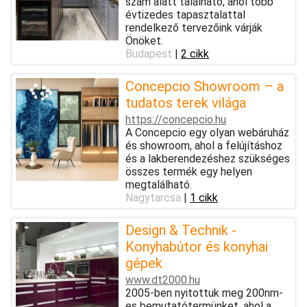
szám alatt található, ahol több
évtizedes tapasztalattal
rendelkező tervezőink várják
Önöket.
Budapest
|
2 cikk
Concepcio Showroom – a
tudatos terek világa
https://concepcio.hu
A Concepcio egy olyan webáruház
és showroom, ahol a felújításhoz
és a lakberendezéshez szükséges
összes termék egy helyen
megtalálható.
Nagytarcsa
|
1 cikk
Design & Technik -
Konyhabútor és konyhai
gépek
www.dt2000.hu
2005-ben nyitottuk meg 200nm-
es bemutatótermünket, ahol a