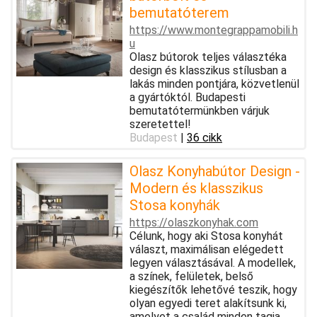
bemutatóterem
https://www.montegrappamobili.h
u
Olasz bútorok teljes választéka
design és klasszikus stílusban a
lakás minden pontjára, közvetlenül
a gyártóktól. Budapesti
bemutatótermünkben várjuk
szeretettel!
Budapest
|
36 cikk
Olasz Konyhabútor Design -
Modern és klasszikus
Stosa konyhák
https://olaszkonyhak.com
Célunk, hogy aki Stosa konyhát
választ, maximálisan elégedett
legyen választásával. A modellek,
a színek, felületek, belső
kiegészítők lehetővé teszik, hogy
olyan egyedi teret alakítsunk ki,
amelyet a család minden tagja