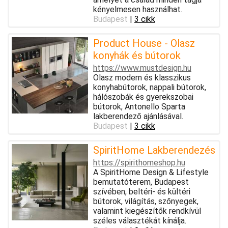
kényelmesen használhat.
Budapest
|
3 cikk
Product House - Olasz
konyhák és bútorok
https://www.mustdesign.hu
Olasz modern és klasszikus
konyhabútorok, nappali bútorok,
hálószobák és gyerekszobai
bútorok, Antonello Sparta
lakberendező ajánlásával.
Budapest
|
3 cikk
SpiritHome Lakberendezés
https://spirithomeshop.hu
A SpiritHome Design & Lifestyle
bemutatóterem, Budapest
szívében, beltéri- és kültéri
bútorok, világítás, szőnyegek,
valamint kiegészítők rendkívül
széles választékát kínálja.