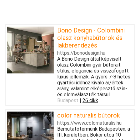
Bono Design - Colombini
olasz konyhabútorok és
lakberendezés
https://bonodesign.hu
A Bono Design által képviselt
olasz Colombini gyár bútorait
stílus, elegancia és visszafogott
luxus jellemzik. A gyors 7-8 hetes
gyártási időhöz kiváló ár/érték
arány, valamint elképesztő szín-
és elemválaszték társul.
Budapest
|
26 cikk
color naturalis bútorok
https://www.colornaturalis.hu
Bemutatótermünk Budapesten, a
III. kerületben, Bokor utca 10