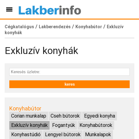
/
/
/
Cégkatalógus
Lakberendezés
Konyhabútor
Exkluzív
konyhák
Exkluzív konyhák
Konyhabútor
Corian munkalap
Cseh bútorok
Egyedi konyha
Exkluzív konyhák
Fogantyúk
Konyhabútorok
Konyhastúdió
Lengyel bútorok
Munkalapok