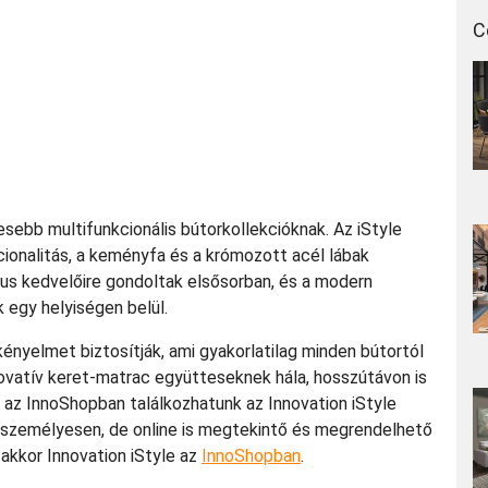
C
ebb multifunkcionális bútorkollekcióknak. Az iStyle
kcionalitás, a keményfa és a krómozott acél lábak
ílus kedvelőire gondoltak elsősorban, és a modern
 egy helyiségen belül.
nyelmet biztosítják, ami gyakorlatilag minden bútortól
innovatív keret-matrac együtteseknek hála, hosszútávon is
az InnoShopban találkozhatunk az Innovation iStyle
személyesen, de online is megtekintő és megrendelhető
 akkor Innovation iStyle az
InnoShopban
.