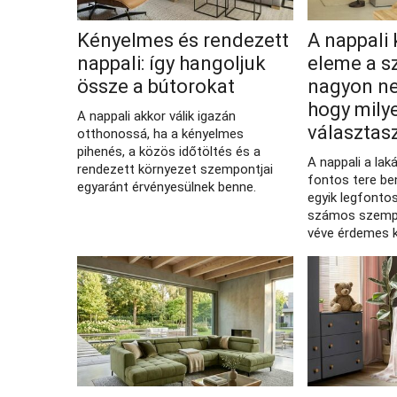
Kényelmes és rendezett
A nappali
nappali: így hangoljuk
eleme a s
össze a bútorokat
nagyon n
hogy milye
A nappali akkor válik igazán
választas
otthonossá, ha a kényelmes
pihenés, a közös időtöltés és a
A nappali a lak
rendezett környezet szempontjai
fontos tere be
egyaránt érvényesülnek benne.
egyik legfonto
számos szemp
véve érdemes k