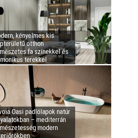
dern, kényelmes kis
apterületű otthon
rmészetes fa színekkel és
rmonikus terekkel
voia Oasi padlólapok natúr
nyalatokban – mediterrán
rmészetesség modern
teriőrökben