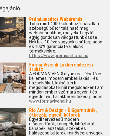
égajánló
Prémiumbútor Webáruház
Több mint 4000 különböző, páratlan
szépségű bútor található meg
webshopunkban, melyeket egytől-
egyig gondosan válogattunk össze
Nektek. 10 éve vagyunk a bútorpiacon
és 100% garanciát vállalunk
termékeinkre.
https://www.premiumbutor.hu
Forma Vivendi Lakberendezési
áruház
A FORMA VIVENDI olyan mai, élhető és
kellemes, modern emberi lakás –és
házbelsőket, külső, kerti
megoldásokat kínál megoldásként ami
minden ember számára egyénit és
egyedit nyújt a lakberendezési piacon.
www.formavivendi.hu
Rio Art & Design - Ülőgarnitúrák,
étkezők, egyedi bútorok
Egyedi tervezésű modern
ülőgarnitúrák, kanapék, kihúzható
kanapék, asztalok, székek és
hálószoba bútorok, minőségi anyagok