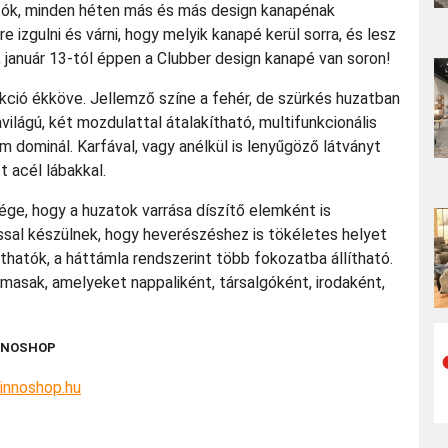
tók, minden héten más és más design kanapénak
e izgulni és várni, hogy melyik kanapé kerül sorra, és lesz
 január 13-tól éppen a Clubber design kanapé van soron!
ekció ékköve. Jellemző színe a fehér, de szürkés huzatban
avilágú, két mozdulattal átalakítható, multifunkcionális
m dominál. Karfával, vagy anélkül is lenyűgöző látványt
 acél lábakkal.
ge, hogy a huzatok varrása díszítő elemként is
ssal készülnek, hogy heverészéshez is tökéletes helyet
ithatók, a háttámla rendszerint több fokozatba állítható.
lmasak, amelyeket nappaliként, társalgóként, irodaként,
NNOSHOP
innoshop.hu