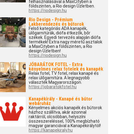
felhasználásával a MaxCityben a
földszinten, a Rio design Üzletben.
https://riodesign.hu
Rio Design - Prémium
Lakberendezés és bútorok
Felső kategóriás ADA kanapék,
ülőgarnitúrák, diófa étkezők, bőr
székek. Egyedi tervezés alapján diófa
termékek! Extra nagy méretű asztalok
a MaxCityben a földszinten, a Rio
design Üzletben!
https://riodesign.hu
JÓBARÁTOK FOTEL - Extra
kényelmes relax fotelek és kanapék
Relax fotel, TV fotel, relax kanapé és
relax ülőgarnitúra. A legnagyobb
választék Magyarországon.
https://jobaratokfotel.hu
Kanapékirály - Kanapé és bútor
webáruház
Kényelmes akciós kanapék és bútorok
házhoz szállítva, akár azonnal
raktárról, olcsóbban, helyszíni
összeszereléssel, 100% megbízható
magyar garanciával a Kanapékirálytól!
https://kanapekiraly.hu