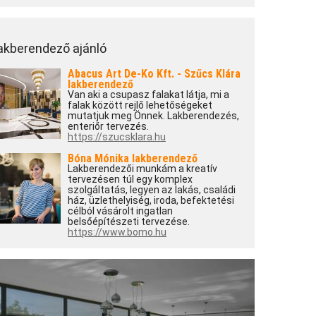
akberendező ajánló
Abacus Art De-Ko Kft. - Szűcs Klára
lakberendező
Van aki a csupasz falakat látja, mi a
falak között rejlő lehetőségeket
mutatjuk meg Önnek. Lakberendezés,
enteriőr tervezés.
https://szucsklara.hu
Bóna Mónika lakberendező
Lakberendezői munkám a kreatív
tervezésen túl egy komplex
szolgáltatás, legyen az lakás, családi
ház, üzlethelyiség, iroda, befektetési
célból vásárolt ingatlan
belsőépítészeti tervezése.
https://www.bomo.hu