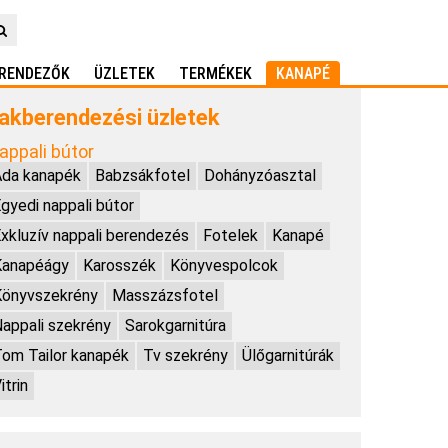
RENDEZŐK
ÜZLETEK
TERMÉKEK
KANAPÉ
akberendezési üzletek
appali bútor
Ada kanapék
Babzsákfotel
Dohányzóasztal
gyedi nappali bútor
xkluzív nappali berendezés
Fotelek
Kanapé
Kanapéágy
Karosszék
Könyvespolcok
Könyvszekrény
Masszázsfotel
appali szekrény
Sarokgarnitúra
om Tailor kanapék
Tv szekrény
Ülőgarnitúrák
itrin