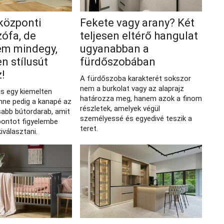
 központi
Fekete vagy arany? Két
zófa, de
teljesen eltérő hangulat
em mindegy,
ugyanabban a
n stílusút
fürdőszobában
z!
A fürdőszoba karakterét sokszor
nem a burkolat vagy az alaprajz
ás egy kiemelten
határozza meg, hanem azok a finom
nne pedig a kanapé az
részletek, amelyek végül
sabb bútordarab, amit
személyessé és egyedivé teszik a
ontot figyelembe
teret.
iválasztani.