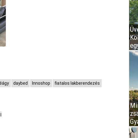
Üv
Kö
eg
éágy
daybed
Innoshop
fiatalos lakberendezés
Mir
zs
i
Gy