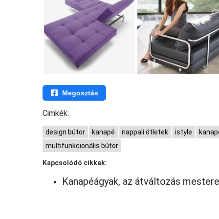
Megosztás
Cimkék:
design bútor
kanapé
nappali ötletek
istyle
kanap
multifunkcionális bútor
Kapcsolódó cikkek:
Kanapéágyak, az átváltozás mestere