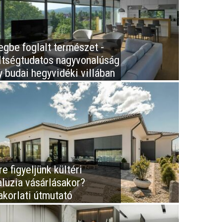
egbe foglalt természet -
ltségtudatos nagyvonalúság
y budai hegyvidéki villában
e figyeljünk kültéri
aluzia vásárlásakor?
akorlati útmutató