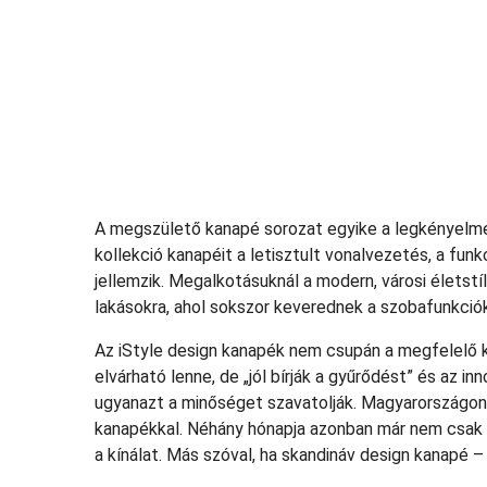
A megszülető kanapé sorozat egyike a legkényelmes
kollekció kanapéit a letisztult vonalvezetés, a fun
jellemzik. Megalkotásuknál a modern, városi életst
lakásokra, ahol sokszor keverednek a szobafunkciók
Az iStyle design kanapék nem csupán a megfelelő ké
elvárható lenne, de „jól bírják a gyűrődést” és az 
ugyanazt a minőséget szavatolják. Magyarországon 
kanapékkal. Néhány hónapja azonban már nem csak 
a kínálat. Más szóval, ha skandináv design kanapé –