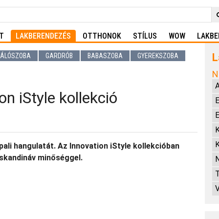
T
LAKBERENDEZÉS
OTTHONOK
STÍLUS
WOW
LAKBE
L
ÁLÓSZOBA
GARDRÓB
BABASZOBA
GYEREKSZOBA
N
n iStyle kollekció
E
E
li hangulatát. Az Innovation iStyle kollekcióban
 skandináv minőséggel.
N
T
V