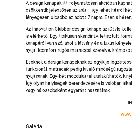
A design kanapék itt folyamatosan akcióban kapha
csökkentik jelentősen az árát – így lehet hétről hétr
lényegesen olcsóbb az adott 7 napra. Ezen a héten,
Az Innovation Clubber design kanapé az iStyle koll
is elérhető. Egy tipikusan skandináv, letisztult form
kanapéról van szó, ahol a látvány és a luxus kényele
nyújt. Icomfort rugós matraccal szerelve, krómozott
Ezeknek a design kanapéknak az egyik jellegzetessé
funkcionál, matracaik pedig kiváló minőségű rugózá
nyújtsanak. Egy-két mozdulattal átalakíthatók, kiny
Így olyan helyiségek berendezésére is valóban alka
vagy hálószobaként egyaránt használnak.
I
www.
Galéria