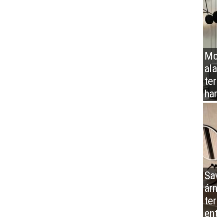
Mo
al
te
ha
Sa
ár
te
en