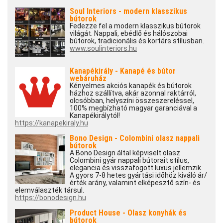
Soul Interiors - modern klasszikus
bútorok
Fedezze fel a modern klasszikus bútorok
világát. Nappali, ebédlő és hálószobai
bútorok, tradicionális és kortárs stílusban.
www.soulinteriors.hu
Kanapékirály - Kanapé és bútor
webáruház
Kényelmes akciós kanapék és bútorok
házhoz szállítva, akár azonnal raktárról,
olcsóbban, helyszíni összeszereléssel,
100% megbízható magyar garanciával a
Kanapékirálytól!
https://kanapekiraly.hu
Bono Design - Colombini olasz nappali
bútorok
A Bono Design által képviselt olasz
Colombini gyár nappali bútorait stílus,
elegancia és visszafogott luxus jellemzik.
A gyors 7-8 hetes gyártási időhöz kiváló ár/
érték arány, valamint elképesztő szín- és
elemválaszték társul.
https://bonodesign.hu
Product House - Olasz konyhák és
bútorok