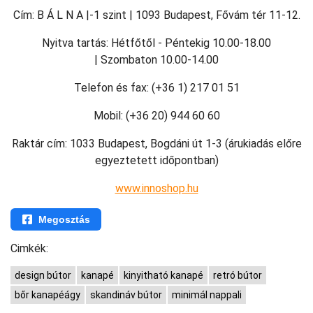
Cím: B Á L N A |-1 szint | 1093 Budapest, Fővám tér 11-12.
Nyitva tartás: Hétfőtől - Péntekig 10.00-18.00
| Szombaton 10.00-14.00
Telefon és fax: (+36 1) 217 01 51
Mobil: (+36 20) 944 60 60
Raktár cím: 1033 Budapest, Bogdáni út 1-3 (árukiadás előre
egyeztetett időpontban)
www.innoshop.hu
Megosztás
Cimkék:
design bútor
kanapé
kinyitható kanapé
retró bútor
bőr kanapéágy
skandináv bútor
minimál nappali