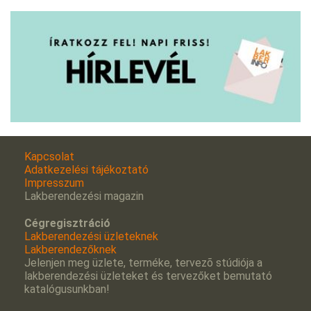
Kapcsolat
Adatkezelési tájékoztató
Impresszum
Lakberendezési magazin
Cégregisztráció
Lakberendezési üzleteknek
Lakberendezőknek
Jelenjen meg üzlete, terméke, tervezõ stúdiója a
lakberendezési üzleteket és tervezőket bemutató
katalógusunkban!