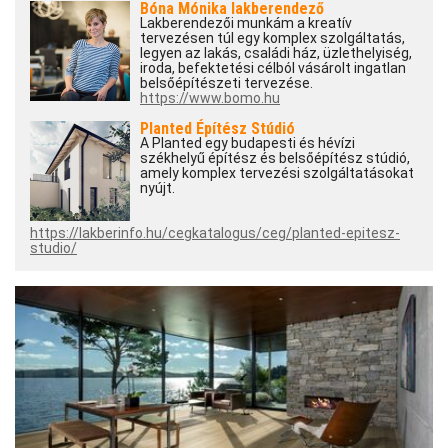
Bóna Mónika lakberendező
Lakberendezői munkám a kreatív
tervezésen túl egy komplex szolgáltatás,
legyen az lakás, családi ház, üzlethelyiség,
iroda, befektetési célból vásárolt ingatlan
belsőépítészeti tervezése.
https://www.bomo.hu
Planted Építész Stúdió
A Planted egy budapesti és hévízi
székhelyű építész és belsőépítész stúdió,
amely komplex tervezési szolgáltatásokat
nyújt.
https://lakberinfo.hu/cegkatalogus/ceg/planted-epitesz-
studio/