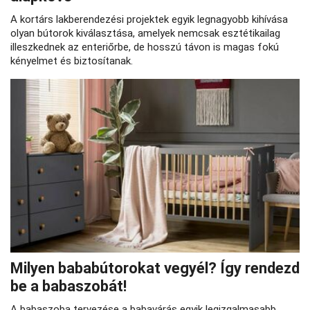
A kortárs lakberendezési projektek egyik legnagyobb kihívása
olyan bútorok kiválasztása, amelyek nemcsak esztétikailag
illeszkednek az enteriőrbe, de hosszú távon is magas fokú
kényelmet és biztosítanak.
Milyen bababútorokat vegyél? Így rendezd
be a babaszobát!
A babaszoba tervezése a babavárás egyik legizgalmasabb