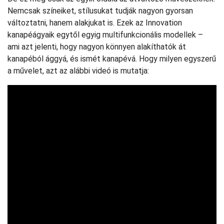
Nemcsak színeiket, stílusukat tudják nagyon gyorsan
változtatni, hanem alakjukat is. Ezek az Innovation
kanapéágyaik egytől egyig multifunkcionális modellek –
ami azt jelenti, hogy nagyon könnyen alakíthatók át
kanapéból ággyá, és ismét kanapévá. Hogy milyen egyszerű
a művelet, azt az alábbi videó is mutatja: