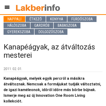
NAPPALI
ÉTKEZŐ
KONYHA
FÜRDŐSZOBA
HÁLÓSZOBA
GARDRÓB
BABASZOBA
GYEREKSZOBA
DOLGOZÓSZOBA
Kanapéágyak, az átváltozás
mesterei
2011. 02. 01.
Kanapéágyak, melyek egyik percről a másikra
átváltoznak. Nemcsak a formájukat tudják változtatni,
de igazi kaméleonok, időről időre más bőrbe bújnak.
Ismerje meg az új Innovation One Room Living
kollekciót.