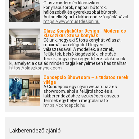
Olasz modern és klasszikus
konyhabútorok, nappali bútorok,
hálószobák és gyerekszobai bútorok,
Antonello Sparta lakberendező ajánlásával.
https://www.mustdesign.hu
Olasz Konyhabútor Design - Modern és
klasszikus Stosa konyhák
Célunk, hogy aki Stosa konyhát választ,
maximálisan elégedett legyen
választásával. A modellek, a színek,
felületek, belső kiegészítők lehetővé
teszik, hogy olyan egyedi teret alakítsunk
ki, amelyet a család minden tagja kényelmesen használhat.
https://olaszkonyhak.com
Concepcio Showroom – a tudatos terek
világa
A Concepcio egy olyan webáruház és
showroom, ahol a felújításhoz és a
lakberendezéshez szükséges összes
termék egy helyen megtalálható.
https://concepcio.hu
Lakberendező ajánló