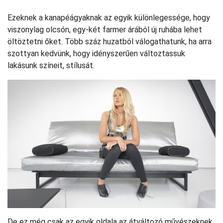
Ezeknek a kanapéágyaknak az egyik különlegessége, hogy
viszonylag olcsón, egy-két farmer árából új ruhába lehet
öltöztetni őket. Több száz huzatból válogathatunk, ha arra
szottyan kedvünk, hogy idényszerűen változtassuk
lakásunk színeit, stílusát.
De ez még csak az egyik oldala az átváltozó művészeknek.