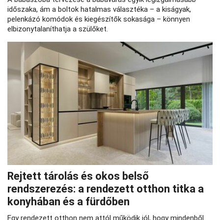
időszaka, ám a boltok hatalmas választéka – a kiságyak,
pelenkázó komódok és kiegészítők sokasága – könnyen
elbizonytalaníthatja a szülőket.
Rejtett tárolás és okos belső
rendszerezés: a rendezett otthon titka a
konyhában és a fürdőben
Egy rendezett otthon nem attól működik jól, hogy mindenből