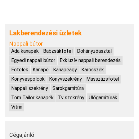
Lakberendezési üzletek
Nappali bútor
Ada kanapék
Babzsákfotel
Dohányzóasztal
Egyedi nappali bútor
Exkluzív nappali berendezés
Fotelek
Kanapé
Kanapéágy
Karosszék
Könyvespolcok
Könyvszekrény
Masszázsfotel
Nappali szekrény
Sarokgarnitúra
Tom Tailor kanapék
Tv szekrény
Ülőgarnitúrák
Vitrin
Cégajánló