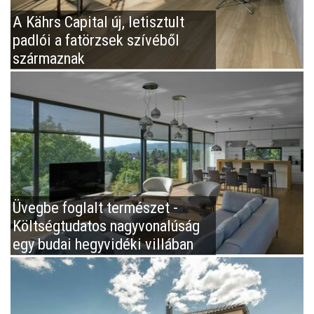
A Kährs Capital új, letisztult
padlói a fatörzsek szívéből
származnak
Üvegbe foglalt természet -
Költségtudatos nagyvonalúság
egy budai hegyvidéki villában