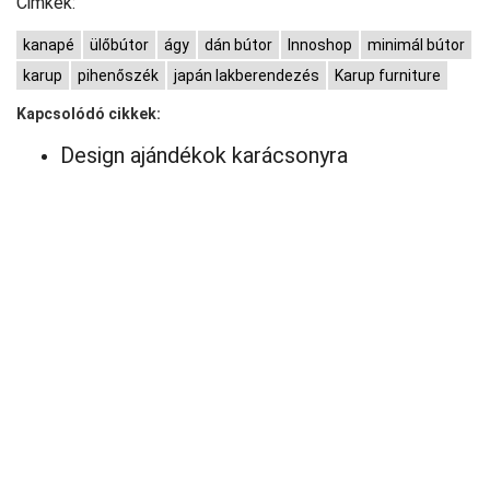
Cimkék:
kanapé
ülőbútor
ágy
dán bútor
Innoshop
minimál bútor
karup
pihenőszék
japán lakberendezés
Karup furniture
Kapcsolódó cikkek:
Design ajándékok karácsonyra