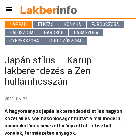
NAPPALI
ÉTKEZŐ
KONYHA
FÜRDŐSZOBA
HÁLÓSZOBA
GARDRÓB
BABASZOBA
GYEREKSZOBA
DOLGOZÓSZOBA
Japán stílus – Karup
lakberendezés a Zen
hullámhosszán
2011. 05. 26.
A hagyományos japán lakberendezési stílus nagyon
közel áll és sok hasonlóságot mutat a mai modern,
minimalistának nevezett irányzattal. Letisztult
vonalak, természetes anyagok.