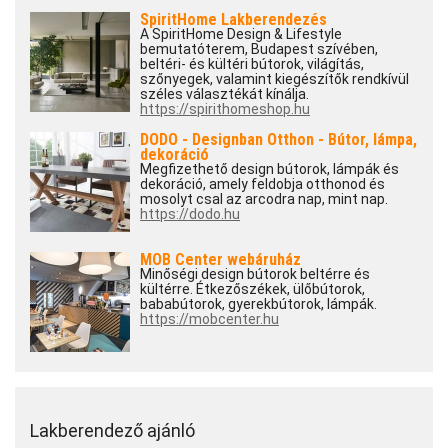
SpiritHome Lakberendezés
A SpiritHome Design & Lifestyle
bemutatóterem, Budapest szívében,
beltéri- és kültéri bútorok, világítás,
szőnyegek, valamint kiegészítők rendkívül
széles választékát kínálja.
https://spirithomeshop.hu
DODO - Designban Otthon - Bútor, lámpa,
dekoráció
Megfizethető design bútorok, lámpák és
dekoráció, amely feldobja otthonod és
mosolyt csal az arcodra nap, mint nap.
https://dodo.hu
MOB Center webáruház
Minőségi design bútorok beltérre és
kültérre. Étkezőszékek, ülőbútorok,
bababútorok, gyerekbútorok, lámpák.
https://mobcenter.hu
Lakberendező ajánló