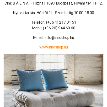
Cím: B Á L N A |-1 szint | 1093 Budapest, Fővám tér 11-12.
Nyitva tartás: Hétfőtől - Szombatig 10.00-18.00
Telefon: (+36 1) 217 01 51
Mobil: (+36 20) 944 60 60
E-mail: info@innoshop.hu
www.innoshop.hu