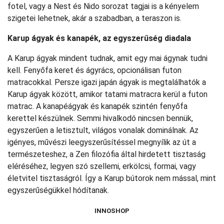
fotel, vagy a Nest és Nido sorozat tagjai is a kényelem
szigetei lehetnek, akár a szabadban, a teraszon is.
Karup ágyak és kanapék, az egyszerűség diadala
A Karup ágyak mindent tudnak, amit egy mai ágynak tudni
kell. Fenyőfa keret és ágyrács, opcionálisan futon
matracokkal. Persze igazi japán ágyak is megtalálhatók a
Karup ágyak között, amikor tatami matracra kerül a futon
matrac. A kanapéágyak és kanapék szintén fenyőfa
kerettel készülnek. Semmi hivalkodó nincsen bennük,
egyszerűen a letisztult, világos vonalak dominálnak. Az
igényes, művészi leegyszerűsítéssel megnyílik az út a
természeteshez, a Zen filozófia által hirdetett tisztaság
eléréséhez, legyen szó szellemi, erkölcsi, formai, vagy
életvitel tisztaságról. Így a Karup bútorok nem mással, mint
egyszerűségükkel hódítanak.
INNOSHOP