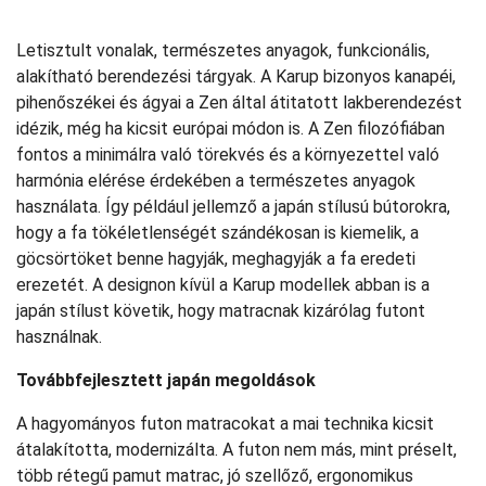
Letisztult vonalak, természetes anyagok, funkcionális,
alakítható berendezési tárgyak. A Karup bizonyos kanapéi,
pihenőszékei és ágyai a Zen által átitatott lakberendezést
idézik, még ha kicsit európai módon is. A Zen filozófiában
fontos a minimálra való törekvés és a környezettel való
harmónia elérése érdekében a természetes anyagok
használata. Így például jellemző a japán stílusú bútorokra,
hogy a fa tökéletlenségét szándékosan is kiemelik, a
göcsörtöket benne hagyják, meghagyják a fa eredeti
erezetét. A designon kívül a Karup modellek abban is a
japán stílust követik, hogy matracnak kizárólag futont
használnak.
Továbbfejlesztett japán megoldások
A hagyományos futon matracokat a mai technika kicsit
átalakította, modernizálta. A futon nem más, mint préselt,
több rétegű pamut matrac, jó szellőző, ergonomikus