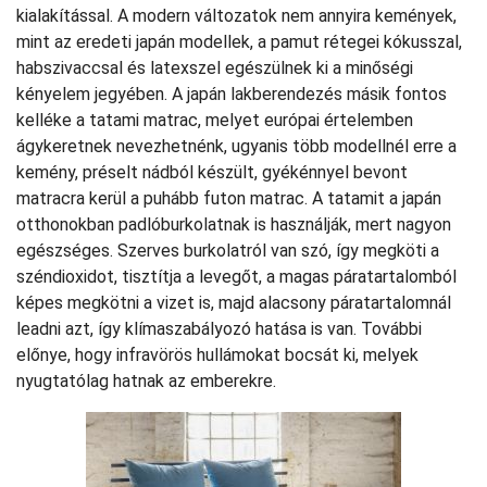
kialakítással. A modern változatok nem annyira kemények,
mint az eredeti japán modellek, a pamut rétegei kókusszal,
habszivaccsal és latexszel egészülnek ki a minőségi
kényelem jegyében. A japán lakberendezés másik fontos
kelléke a tatami matrac, melyet európai értelemben
ágykeretnek nevezhetnénk, ugyanis több modellnél erre a
kemény, préselt nádból készült, gyékénnyel bevont
matracra kerül a puhább futon matrac. A tatamit a japán
otthonokban padlóburkolatnak is használják, mert nagyon
egészséges. Szerves burkolatról van szó, így megköti a
széndioxidot, tisztítja a levegőt, a magas páratartalomból
képes megkötni a vizet is, majd alacsony páratartalomnál
leadni azt, így klímaszabályozó hatása is van. További
előnye, hogy infravörös hullámokat bocsát ki, melyek
nyugtatólag hatnak az emberekre.