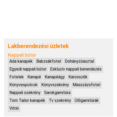
Lakberendezési üzletek
Nappali bútor
Ada kanapék
Babzsákfotel
Dohányzóasztal
Egyedi nappali bútor
Exkluzív nappali berendezés
Fotelek
Kanapé
Kanapéágy
Karosszék
Könyvespolcok
Könyvszekrény
Masszázsfotel
Nappali szekrény
Sarokgarnitúra
Tom Tailor kanapék
Tv szekrény
Ülőgarnitúrák
Vitrin