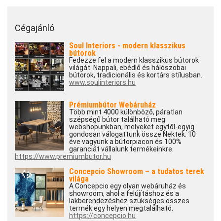
Cégajánló
Soul Interiors - modern klasszikus
bútorok
Fedezze fel a modern klasszikus bútorok
világát. Nappali, ebédlő és hálószobai
bútorok, tradicionális és kortárs stílusban.
www.soulinteriors.hu
Prémiumbútor Webáruház
Több mint 4000 különböző, páratlan
szépségű bútor található meg
webshopunkban, melyeket egytől-egyig
gondosan válogattunk össze Nektek. 10
éve vagyunk a bútorpiacon és 100%
garanciát vállalunk termékeinkre.
https://www.premiumbutor.hu
Concepcio Showroom – a tudatos terek
világa
A Concepcio egy olyan webáruház és
showroom, ahol a felújításhoz és a
lakberendezéshez szükséges összes
termék egy helyen megtalálható.
https://concepcio.hu