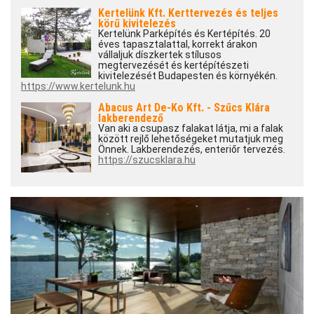
Kertelünk Kft. Kerttervezés és teljes
körű kivitelezés
Kertelünk Parképítés és Kertépítés. 20
éves tapasztalattal, korrekt árakon
vállaljuk díszkertek stílusos
megtervezését és kertépítészeti
kivitelezését Budapesten és környékén.
https://www.kertelunk.hu
Abacus Art De-Ko Kft. - Szűcs Klára
lakberendező
Van aki a csupasz falakat látja, mi a falak
között rejlő lehetőségeket mutatjuk meg
Önnek. Lakberendezés, enteriőr tervezés.
https://szucsklara.hu