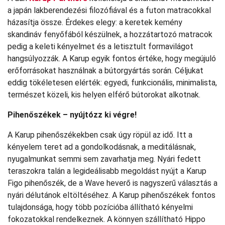
a japán lakberendezési filozófiával és a futon matracokkal
házasítja össze. Érdekes elegy: a keretek kemény
skandináv fenyőfából készülnek, a hozzátartozó matracok
pedig a keleti kényelmet és a letisztult formavilágot
hangsúlyozzák. A Karup egyik fontos értéke, hogy megújuló
erőforrásokat használnak a bútorgyártás során. Céljukat
eddig tökéletesen elérték: egyedi, funkcionális, minimalista,
természet közeli, kis helyen elférő bútorokat alkotnak.
Pihenőszékek – nyújtózz ki végre!
A Karup pihenőszékekben csak úgy röpül az idő. Itt a
kényelem teret ad a gondolkodásnak, a meditálásnak,
nyugalmunkat semmi sem zavarhatja meg. Nyári fedett
teraszokra talán a legideálisabb megoldást nyújt a Karup
Figo pihenőszék, de a Wave heverő is nagyszerű választás a
nyári délutánok eltöltéséhez. A Karup pihenőszékek fontos
tulajdonsága, hogy több pozícióba állítható kényelmi
fokozatokkal rendelkeznek. A könnyen szállítható Hippo