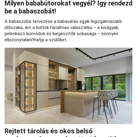
Milyen bababútorokat vegyél? Így rendezd
be a babaszobát!
A babaszoba tervezése a babavárás egyik legizgalmasabb
időszaka, ám a boltok hatalmas választéka – a kiságyak,
pelenkázó komódok és kiegészítők sokasága – könnyen
elbizonytalaníthatja a szülőket.
Rejtett tárolás és okos belső