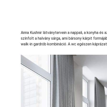
Anna Kushnir látványtervein a nappali, a konyha és 
színfolt a halvány sárga, ami bársony kárpit formá
walk-in gardrób kombináció. A wc egészen káprázat