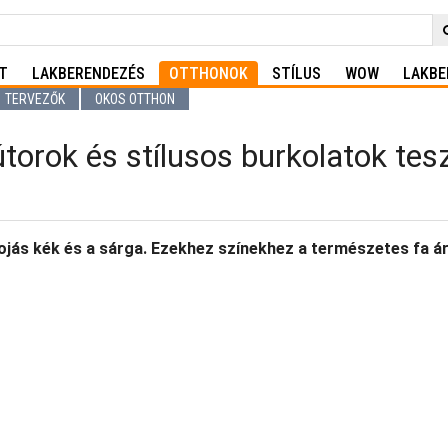
T
LAKBERENDEZÉS
OTTHONOK
STÍLUS
WOW
LAKBE
TERVEZŐK
OKOS OTTHON
torok és stílusos burkolatok tesz
ojás kék és a sárga. Ezekhez színekhez a természetes fa árny