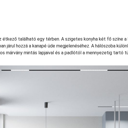
az étkező található egy térben. A szigetes konyha két fő színe 
jában járul hozzá a kanapé üde megjelenéséhez. A hálószoba külö
os márvány mintás lapjaival és a padlótól a mennyezetig tartó 