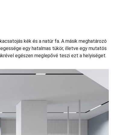
a kacsatojás kék és a natúr fa. A másik meghatározó
nlegessége egy hatalmas tükör, illetve egy mutatós
tükrével egészen meglepővé teszi ezt a helyiséget.