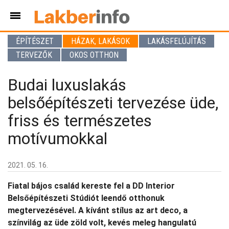
ÉPÍTÉSZET
HÁZAK, LAKÁSOK
LAKÁSFELÚJÍTÁS
TERVEZŐK
OKOS OTTHON
Budai luxuslakás
belsőépítészeti tervezése üde,
friss és természetes
motívumokkal
2021. 05. 16.
Fiatal bájos család kereste fel a DD Interior
Belsőépítészeti Stúdiót leendő otthonuk
megtervezésével. A kívánt stílus az art deco, a
színvilág az üde zöld volt, kevés meleg hangulatú