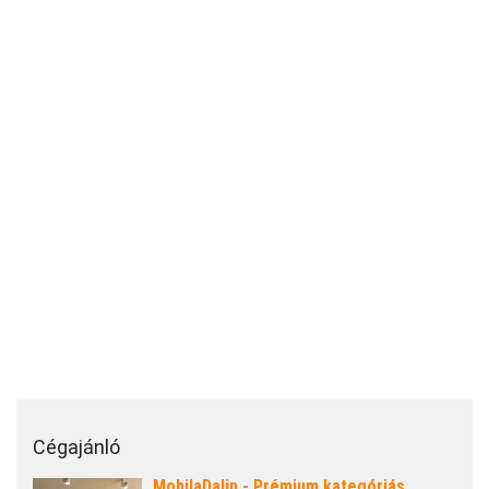
Cégajánló
MobilaDalin - Prémium kategóriás