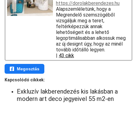
https://dorolakberendezes.hu
Alapszemléletünk, hogy a
Megrendelő szemszögéből
vizsgáljuk meg a teret,
feltérképezzük annak
lehetőségeit és a lehető
legoptimálisabban alkossuk meg
az új designt úgy, hogy az minél
tovább időtálló legyen.
|
43 cikk
Megosztás
Kapcsolódó cikkek:
Exkluzív lakberendezés kis lakásban a
modern art deco jegyeivel 55 m2-en