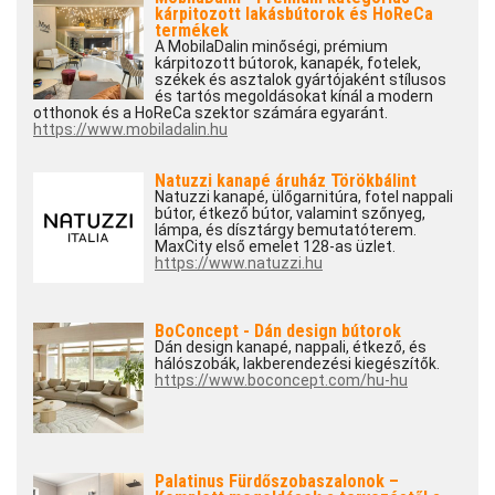
kárpitozott lakásbútorok és HoReCa
termékek
A MobilaDalin minőségi, prémium
kárpitozott bútorok, kanapék, fotelek,
székek és asztalok gyártójaként stílusos
és tartós megoldásokat kínál a modern
otthonok és a HoReCa szektor számára egyaránt.
https://www.mobiladalin.hu
Natuzzi kanapé áruház Törökbálint
Natuzzi kanapé, ülőgarnitúra, fotel nappali
bútor, étkező bútor, valamint szőnyeg,
lámpa, és dísztárgy bemutatóterem.
MaxCity első emelet 128-as üzlet.
https://www.natuzzi.hu
BoConcept - Dán design bútorok
Dán design kanapé, nappali, étkező, és
hálószobák, lakberendezési kiegészítők.
https://www.boconcept.com/hu-hu
Palatinus Fürdőszobaszalonok –