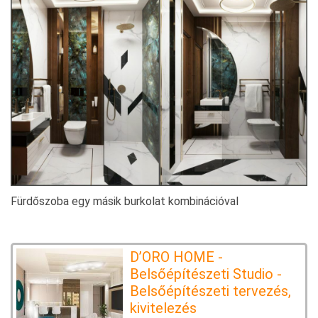
Fürdőszoba egy másik burkolat kombinációval
D’ORO HOME -
Belsőépítészeti Studio -
Belsőépítészeti tervezés,
kivitelezés