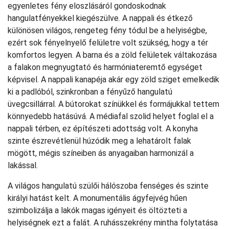
egyenletes fény eloszlásáról gondoskodnak
hangulatfényekkel kiegészülve. A nappali és étkező
különösen világos, rengeteg fény tódul be a helyiségbe,
ezért sok fényelnyelő felületre volt szükség, hogy a tér
komfortos legyen. A barna és a zöld felületek váltakozása
a falakon megnyugtató és harmóniateremtő egységet
képvisel. A nappali kanapéja akár egy zöld sziget emelkedik
ki a padlóból, szinkronban a fényűző hangulatú
üvegcsillárral. A bútorokat színükkel és formájukkal tettem
könnyedebb hatásúvá. A médiafal szolid helyet foglal el a
nappali térben, ez építészeti adottság volt. A konyha
szinte észrevétlenül húzódik meg a lehatárolt falak
mögött, mégis színeiben ás anyagaiban harmonizál a
lakással.
A világos hangulatú szülői hálószoba fenséges és szinte
királyi hatást kelt. A monumentális ágyfejvég hűen
szimbolizálja a lakók magas igényeit és öltözteti a
helyiségnek ezt a falát. A ruhásszekrény mintha folytatása