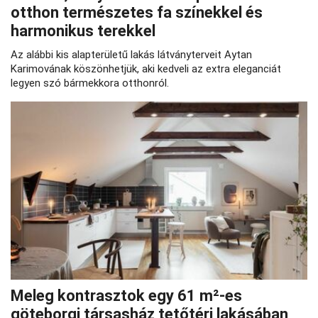
otthon természetes fa színekkel és
harmonikus terekkel
Az alábbi kis alapterületű lakás látványterveit Aytan
Karimovának köszönhetjük, aki kedveli az extra eleganciát
legyen szó bármekkora otthonról.
Meleg kontrasztok egy 61 m²-es
göteborgi társasház tetőtéri lakásában