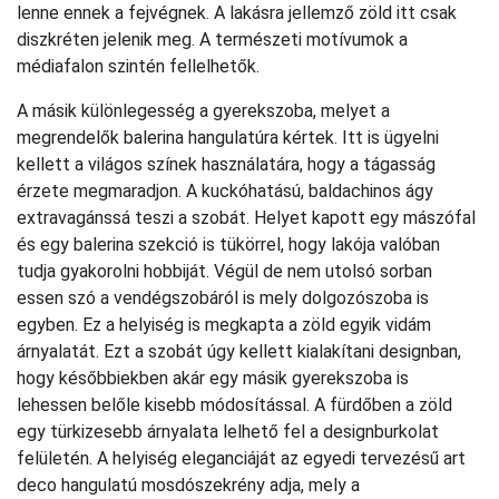
lenne ennek a fejvégnek. A lakásra jellemző zöld itt csak
diszkréten jelenik meg. A természeti motívumok a
médiafalon szintén fellelhetők.
A másik különlegesség a gyerekszoba, melyet a
megrendelők balerina hangulatúra kértek. Itt is ügyelni
kellett a világos színek használatára, hogy a tágasság
érzete megmaradjon. A kuckóhatású, baldachinos ágy
extravagánssá teszi a szobát. Helyet kapott egy mászófal
és egy balerina szekció is tükörrel, hogy lakója valóban
tudja gyakorolni hobbiját. Végül de nem utolsó sorban
essen szó a vendégszobáról is mely dolgozószoba is
egyben. Ez a helyiség is megkapta a zöld egyik vidám
árnyalatát. Ezt a szobát úgy kellett kialakítani designban,
hogy későbbiekben akár egy másik gyerekszoba is
lehessen belőle kisebb módosítással. A fürdőben a zöld
egy türkizesebb árnyalata lelhető fel a designburkolat
felületén. A helyiség eleganciáját az egyedi tervezésű art
deco hangulatú mosdószekrény adja, mely a