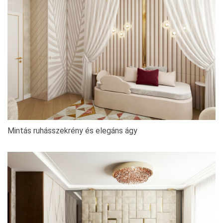
Mintás ruhásszekrény és elegáns ágy