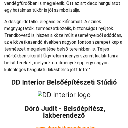
vendégfürdőben is megjelenik. Ott az art deco hangulatot
egy hatalmas tükör is jól szimbolizálja.
A design időtálló, elegáns és kifinomult. A színek
megnyugtatók, természetközelik, biztonságot nyújtók.
Trendkövető is, hiszen a közelmúlt eseményeiből adódóan,
az elkövetkezendő években nagyon fontos szerepet kap a
természet megjelenítése belső tereinkben is. Teljes
mértékben sikerült Ügyfeleim igényei szerint kialakítani a
belső tereket, melynek eredményeképp egy nagyon
különleges hangulatú lakásbelső jött létre."
DD Interior Belsőépítészeti Stúdió
Dóró Judit - Belsőépítész,
lakberendező
www.dorolakberendezes.hu