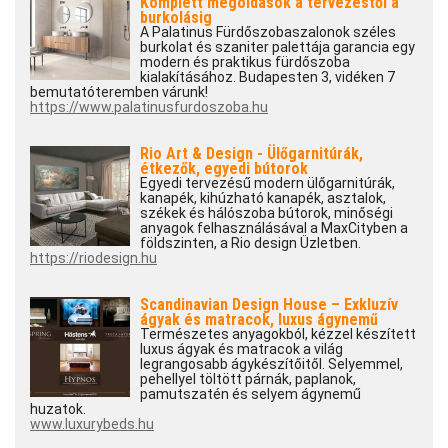
Komplett megoldások a tervezéstől a
burkolásig
A Palatinus Fürdőszobaszalonok széles
burkolat és szaniter palettája garancia egy
modern és praktikus fürdőszoba
kialakításához. Budapesten 3, vidéken 7
bemutatóteremben várunk!
https://www.palatinusfurdoszoba.hu
Rio Art & Design - Ülőgarnitúrák,
étkezők, egyedi bútorok
Egyedi tervezésű modern ülőgarnitúrák,
kanapék, kihúzható kanapék, asztalok,
székek és hálószoba bútorok, minőségi
anyagok felhasználásával a MaxCityben a
földszinten, a Rio design Üzletben.
https://riodesign.hu
Scandinavian Design House – Exkluzív
ágyak és matracok, luxus ágynemű
Természetes anyagokból, kézzel készített
luxus ágyak és matracok a világ
legrangosabb ágykészítőitől. Selyemmel,
pehellyel töltött párnák, paplanok,
pamutszatén és selyem ágynemű
huzatok.
www.luxurybeds.hu