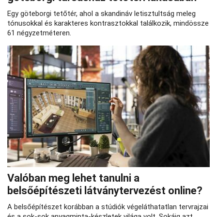
Egy göteborgi tetőtér, ahol a skandináv letisztultság meleg
tónusokkal és karakteres kontrasztokkal találkozik, mindössze
61 négyzetméteren.
Valóban meg lehet tanulni a
belsőépítészeti látványtervezést online?
A belsőépítészet korábban a stúdiók végeláthatatlan tervrajzai
és a sok-sok anyagminta-készletek világa volt. Sokáig azt