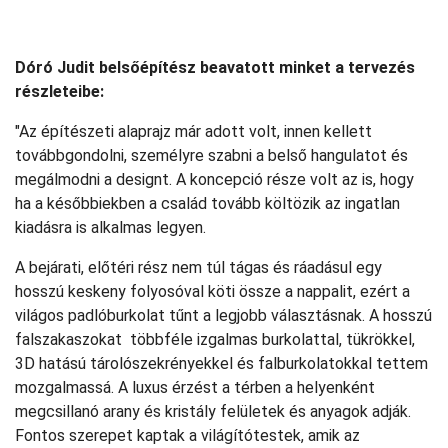
Dóró Judit belsőépítész beavatott minket a tervezés
részleteibe:
"Az építészeti alaprajz már adott volt, innen kellett
továbbgondolni, személyre szabni a belső hangulatot és
megálmodni a designt. A koncepció része volt az is, hogy
ha a későbbiekben a család tovább költözik az ingatlan
kiadásra is alkalmas legyen.
A bejárati, előtéri rész nem túl tágas és ráadásul egy
hosszú keskeny folyosóval köti össze a nappalit, ezért a
világos padlóburkolat tűnt a legjobb választásnak. A hosszú
falszakaszokat többféle izgalmas burkolattal, tükrökkel,
3D hatású tárolószekrényekkel és falburkolatokkal tettem
mozgalmassá. A luxus érzést a térben a helyenként
megcsillanó arany és kristály felületek és anyagok adják.
Fontos szerepet kaptak a világítótestek, amik az