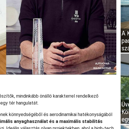
A K
pa
sz
zítők, mindinkább önálló karakterrel rendelkező
gy tér hangulatát.
Üv
Kö
nek könnyedségéből és aerodinamikai hatékonyságából
eg
imális anyaghasználat és a maximális stabilitás
i. Ideális választás olyan projektekben, ahol a high-tech