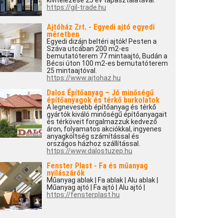
kivitelezése 25 év tapasztalatával.
https://gil-trade.hu
Ajtóház Zrt. - Egyedi ajtó egyedi
méretben
Egyedi dizájn beltéri ajtók! Pesten a
Száva utcában 200 m2-es
bemutatóterem 77 mintaajtó, Budán a
Bécsi úton 100 m2-es bemutatóterem
25 mintaajtóval.
https://www.ajtohaz.hu
Dalos Építőanyag – Jó minőségű
építőanyagok és térkő burkolatok
A legnevesebb építőanyag és térkő
gyártók kiváló minőségű építőanyagait
és térköveit forgalmazzuk kedvező
áron, folyamatos akciókkal, ingyenes
anyagköltség számítással és
országos házhoz szállítással.
https://www.dalostuzep.hu
Fenster Plast - Fa és műanyag
nyílászárók
Műanyag ablak | Fa ablak | Alu ablak |
Műanyag ajtó | Fa ajtó | Alu ajtó |
https://fensterplast.hu