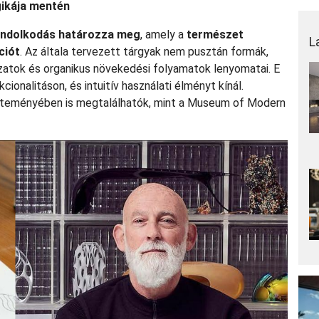
gikája mentén
ondolkodás határozza meg
, amely a
természet
L
ciót
. Az általa tervezett tárgyak nem pusztán formák,
zatok és organikus növekedési folyamatok lenyomatai. E
ionalitáson, és intuitív használati élményt kínál.
űjteményében is megtalálhatók, mint a Museum of Modern