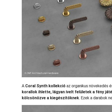
A
Coral Synth kollekció
az organikus növekedés és
korallok ihlette, lágyan ívelt felületek a fény já
kölcsönözve a kiegészítőknek
. Ezek a darabok n