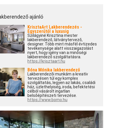
akberendező ajánló
KrisztaArt Lakberendezés -
Egyszerűtől a luxusig
Szilágyiné Krisztina mester
lakberendező, látványtervező,
designer. Több mint másfél évtizedes
tevékenysége alatt visszaigazolást
nyert, hogy igény van a minőségi
lakberendező szolgáltatásra.
https://krisztaart.hu
Bóna Mónika lakberendező
Lakberendezői munkám a kreatív
tervezésen túl egy komplex
szolgáltatás, legyen az lakás, családi
ház, üzlethelyiség, iroda, befektetési
célból vásárolt ingatlan
belsőépítészeti tervezése.
https://www.bomo.hu