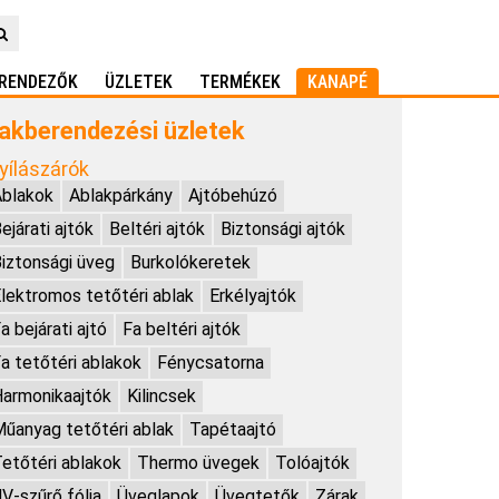
RENDEZŐK
ÜZLETEK
TERMÉKEK
KANAPÉ
akberendezési üzletek
yílászárók
blakok
Ablakpárkány
Ajtóbehúzó
ejárati ajtók
Beltéri ajtók
Biztonsági ajtók
iztonsági üveg
Burkolókeretek
lektromos tetőtéri ablak
Erkélyajtók
a bejárati ajtó
Fa beltéri ajtók
a tetőtéri ablakok
Fénycsatorna
armonikaajtók
Kilincsek
űanyag tetőtéri ablak
Tapétaajtó
etőtéri ablakok
Thermo üvegek
Tolóajtók
V-szűrő fólia
Üveglapok
Üvegtetők
Zárak