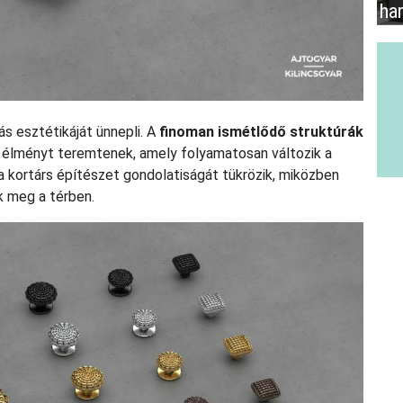
ha
s esztétikáját ünnepli. A
finoman ismétlődő struktúrák
s élményt teremtenek, amely folyamatosan változik a
 kortárs építészet gondolatiságát tükrözik, miközben
k meg a térben.