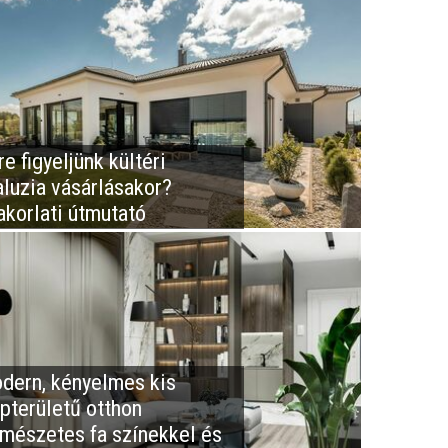
e figyeljünk kültéri
aluzia vásárlásakor?
akorlati útmutató
dern, kényelmes kis
apterületű otthon
rmészetes fa színekkel és