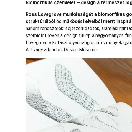
Biomorfikus szemlélet – design a természet lo
Ross Lovegrove munkásságát a biomorfikus g
struktúráiból
és
működési elveiből merít inspirá
hanem rendszerek: sejtszerkezetek, áramlási mintá
szemlélet révén a design túllép a hagyományos funkc
Lovegrove alkotásai olyan rangos intézmények gy
Art vagy a londoni Design Museum.