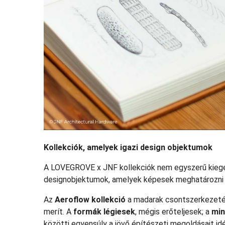
Kollekciók, amelyek igazi design objektumok
A LOVEGROVE x JNF kollekciók nem egyszerű kiegés
designobjektumok, amelyek képesek meghatározni e
Az
Aeroflow kollekció
a madarak csontszerkezeté
merít. A
formák légiesek
, mégis erőteljesek; a
min
közötti egyensúly a jövő építészeti megoldásait idéz