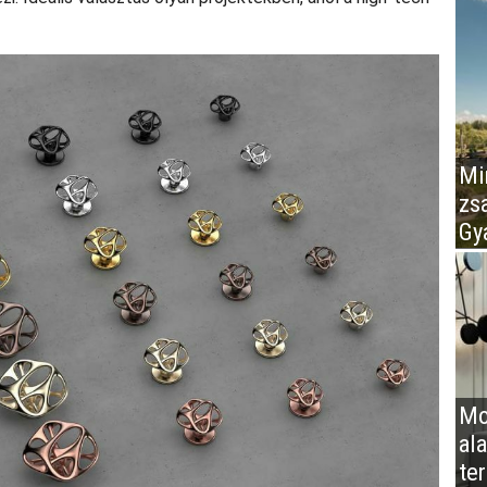
Mir
zs
Gy
Mo
al
te