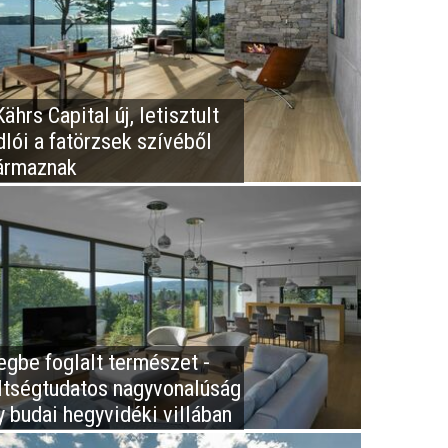
ährs Capital új, letisztult
dlói a fatörzsek szívéből
ármaznak
egbe foglalt természet -
ltségtudatos nagyvonalúság
y budai hegyvidéki villában