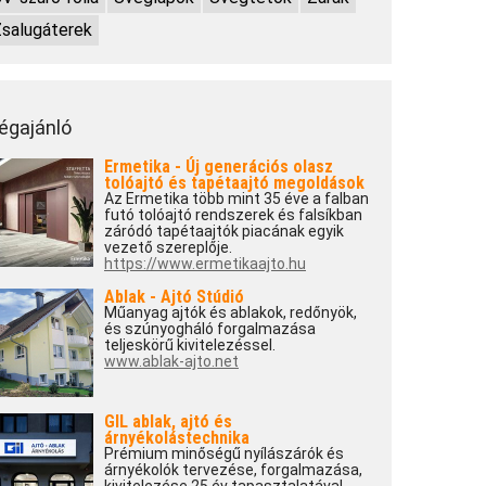
salugáterek
égajánló
Ermetika - Új generációs olasz
tolóajtó és tapétaajtó megoldások
Az Ermetika több mint 35 éve a falban
futó tolóajtó rendszerek és falsíkban
záródó tapétaajtók piacának egyik
vezető szereplője.
https://www.ermetikaajto.hu
Ablak - Ajtó Stúdió
Műanyag ajtók és ablakok, redőnyök,
és szúnyogháló forgalmazása
teljeskörű kivitelezéssel.
www.ablak-ajto.net
GIL ablak, ajtó és
árnyékolástechnika
Prémium minőségű nyílászárók és
árnyékolók tervezése, forgalmazása,