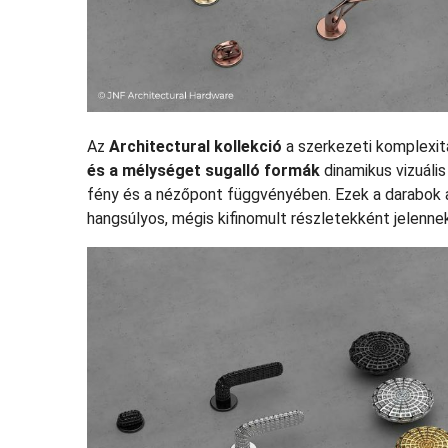
Az
Architectural kollekció
a szerkezeti komplexitá
és a mélységet sugalló formák
dinamikus vizuáli
fény és a nézőpont függvényében. Ezek a darabok a
hangsúlyos, mégis kifinomult részletekként jelenne