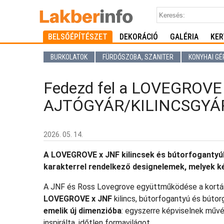
BELSŐÉPÍTÉSZET
DEKORÁCIÓ
GALÉRIA
KER
BURKOLATOK
FÜRDŐSZOBA, SZANITER
KONYHAI GÉ
Fedezd fel a LOVEGROVE X
AJTÓGYÁR/KILINCSGYÁR 
2026. 05. 14.
A LOVEGROVE x JNF kilincsek és bútorfogantyú
karakterrel rendelkező designelemek, melyek k
A JNF és Ross Lovegrove együttműködése a kortárs
LOVEGROVE x JNF
kilincs, bútorfogantyú és búto
emelik új dimenzióba
: egyszerre képviselnek művé
inspirálta, időtlen formavilágot.