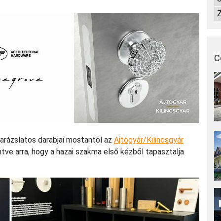
Z
C
arázslatos darabjai mostantól az
Ajtógyár/Kilincsgyár
tve arra, hogy a hazai szakma első kézből tapasztalja