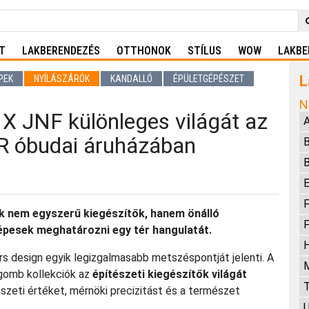
T
LAKBERENDEZÉS
OTTHONOK
STÍLUS
WOW
LAKBE
L
PEK
NYÍLÁSZÁRÓK
KANDALLÓ
ÉPÜLETGÉPÉSZET
N
 JNF különleges világát az
A
óbudai áruházában
B
B
E
F
k nem egyszerű kiegészítők, hanem önálló
F
épesek meghatározni egy tér hangulatát.
H
 design egyik legizgalmasabb metszéspontját jelenti. A
M
rgomb kollekciók az
építészeti kiegészítők világát
T
szeti értéket, mérnöki precizitást és a természet
U