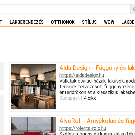
T
LAKBERENDEZÉS
OTTHONOK
STÍLUS
WOW
LAKBE
Alda Design - Függöny és lak
https://aldadesign.hu
Vállaljuk családi házak, lakások, ir
tereinek tervezését, függönyözését 
enteriőrökön át a klasszikus lakásbe
Budapest
|
4 cikk
AlveRoll - Árnyékolás és fü
https://roletta-rolo.hu
Széles függöny és karnis választék