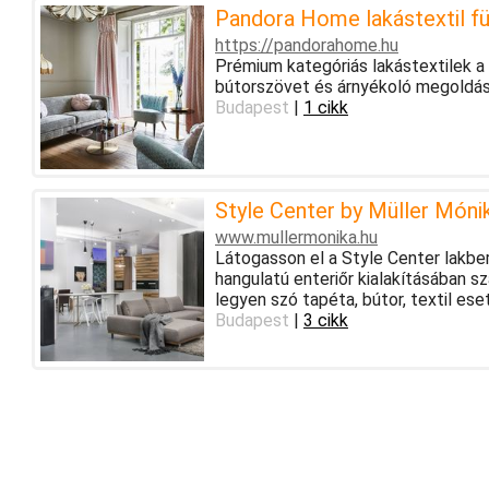
Pandora Home lakástextil f
https://pandorahome.hu
Prémium kategóriás lakástextilek a 
bútorszövet és árnyékoló megoldás
Budapest
|
1 cikk
Style Center by Müller Móni
www.mullermonika.hu
Látogasson el a Style Center lakbe
hangulatú enteriőr kialakításában s
legyen szó tapéta, bútor, textil ese
Budapest
|
3 cikk