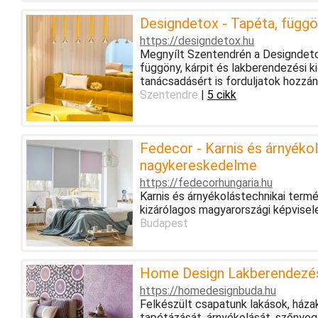
Designdetox - Tapéta, függö
https://designdetox.hu
Megnyílt Szentendrén a Designdetox
függöny, kárpit és lakberendezési k
tanácsadásért is forduljatok hozzá
Szentendre
|
5 cikk
Fedecor - Karnis és árnyékol
nagykereskedelme
https://fedecorhungaria.hu
Karnis és árnyékolástechnikai te
kizárólagos magyarországi képvisel
Budapest
Home Design Lakberendezé
https://homedesignbuda.hu
Felkészült csapatunk lakások, házak
tapétázását, árnyékolását, szőnyege