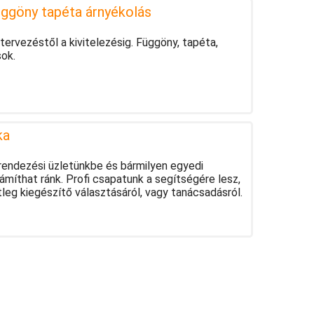
üggöny tapéta árnyékolás
tervezéstől a kivitelezésig. Függöny, tapéta,
ok.
ka
rendezési üzletünkbe és bármilyen egyedi
zámíthat ránk. Profi csapatunk a segítségére lesz,
tleg kiegészítő választásáról, vagy tanácsadásról.