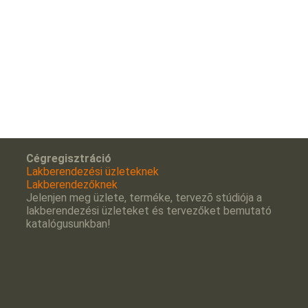
Cégregisztráció
Lakberendezési üzleteknek
Lakberendezőknek
Jelenjen meg üzlete, terméke, tervezõ stúdiója a
lakberendezési üzleteket és tervezőket bemutató
katalógusunkban!