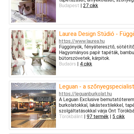
Budapest
|
27 cikk
Laurea Design Stúdió - Függö
https://www.laurea.hu
Függönyök, fényáteresztő, sötétít
Hagyományos papír tapéták, bambusz
bútorszövetek, kárpitok.
Budaörs
|
4 cikk
Leguan - a szőnyegspecialis
https://leguanburkolat.hu
A Leguan Exclusive bemutatóterem 
burkolatokkal, lakástextilekkel, ta
szolgáltatásokkal várja Önt Törökbá
Törökbálint
|
97 termék
|
5 cikk