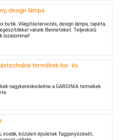
ny, design lámpa
 butik. Világítástervezés, design lámpa, tapéta,
iegészítőkkel várunk Benneteket. Teljeskörű
nk bizalommal!
ástechnikai termékek kis- és
rmékek nagykereskedelme a GARDINIA termékek
ete.
s
, irodák, közületi épületek függönyözését,
zését vállalja.