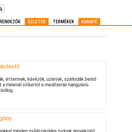
RENDEZŐK
ÜZLETEK
TERMÉKEK
KANAPÉ
ástextil
odák, éttermek, kávézók, üzletek, szállodák belső
a minimál stílustól a mediterrán hangulatú
lsőkig.
ggöny
unkkal minden nyílászárójára tudunk árnyékolót