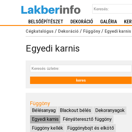
BELSŐÉPÍTÉSZET
DEKORÁCIÓ
GALÉRIA
KER
/
/
/
Cégkatalógus
Dekoráció
Függöny
Egyedi karnis
Egyedi karnis
Függöny
Bélésanyag
Blackout bélés
Dekoranyagok
Egyedi karnis
Fényáteresztő függöny
Függöny kellék
Függönybojt és elkötő