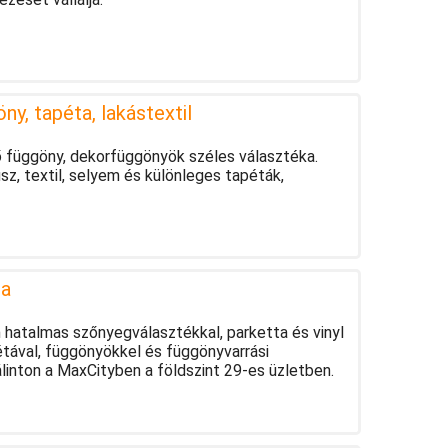
ny, tapéta, lakástextil
ő függöny, dekorfüggönyök széles választéka.
, textil, selyem és különleges tapéták,
ta
hatalmas szőnyegválasztékkal, parketta és vinyl
pétával, függönyökkel és függönyvarrási
linton a MaxCityben a földszint 29-es üzletben.