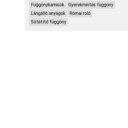
Függönykarnisok
Gyerekmintás függöny
Lángálló anyagok
Római roló
Sötétítő függöny