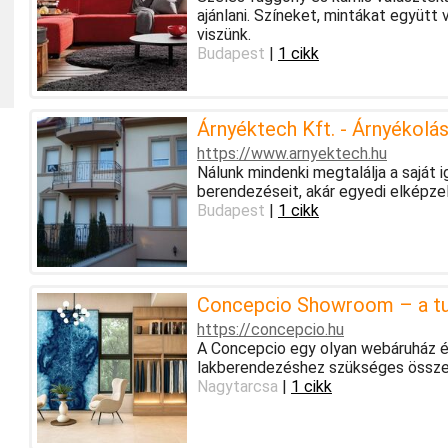
ajánlani. Színeket, mintákat együtt
viszünk.
Budapest
|
1 cikk
Árnyéktech Kft. - Árnyékolá
https://www.arnyektech.hu
Nálunk mindenki megtalálja a saját 
berendezéseit, akár egyedi elképzelé
Budapest
|
1 cikk
Concepcio Showroom – a tud
https://concepcio.hu
A Concepcio egy olyan webáruház és
lakberendezéshez szükséges össze
Nagytarcsa
|
1 cikk