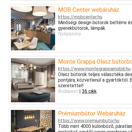
MOB Center webáruház
https://mobcenter.hu
Minőségi design bútorok beltérre és
gyerekbútorok, lámpák.
Nyírpazony
Monte Grappa Olasz bútorb
https://www.montegrappamobili.hu
Olasz bútorok teljes választéka des
pontjára, közvetlenül a gyártóktól
szeretettel!
Budapest
|
36 cikk
Prémiumbútor Webáruház
https://www.premiumbutor.hu
Több mint 4000 különböző, páratla
melyeket egytől-egyig gondosan vá