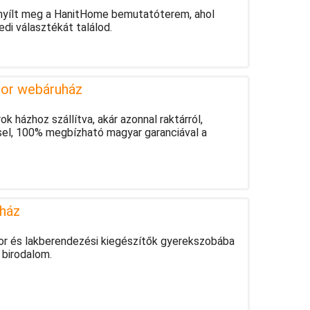
 nyílt meg a HanitHome bemutatóterem, ahol
di választékát találod.
tor webáruház
 házhoz szállítva, akár azonnal raktárról,
sel, 100% megbízható magyar garanciával a
ház
útor és lakberendezési kiegészítők gyerekszobába
 birodalom.