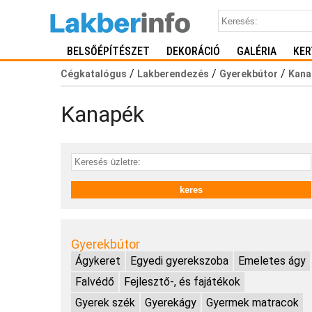
BELSŐÉPÍTÉSZET
DEKORÁCIÓ
GALÉRIA
KER
/
/
/
Cégkatalógus
Lakberendezés
Gyerekbútor
Kana
Kanapék
Gyerekbútor
Ágykeret
Egyedi gyerekszoba
Emeletes ágy
Falvédő
Fejlesztő-, és fajátékok
Gyerek szék
Gyerekágy
Gyermek matracok