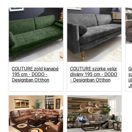
COUTURE zöld kanapé
COUTURE szürke velúr
G
195 cm -
DODO -
dívány 195 cm -
DODO
s
Designban Otthon
- Designban Otthon
ü
J