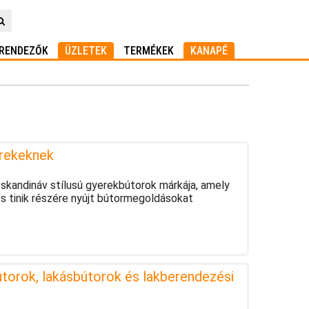
RENDEZŐK
ÜZLETEK
TERMÉKEK
KANAPÉ
erekeknek
skandináv stílusú gyerekbútorok márkája, amely
s tinik részére nyújt bútormegoldásokat
torok, lakásbútorok és lakberendezési