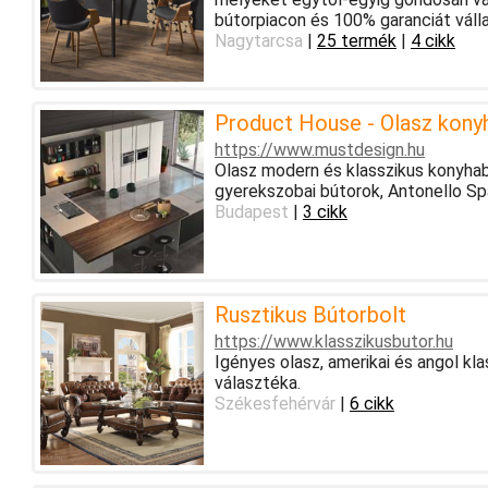
bútorpiacon és 100% garanciát váll
Nagytarcsa
|
25 termék
|
4 cikk
Product House - Olasz kony
https://www.mustdesign.hu
Olasz modern és klasszikus konyhab
gyerekszobai bútorok, Antonello Spa
Budapest
|
3 cikk
Rusztikus Bútorbolt
https://www.klasszikusbutor.hu
Igényes olasz, amerikai és angol kla
választéka.
Székesfehérvár
|
6 cikk