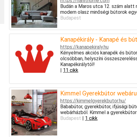
https://hanithome.com
Budán a Maros utca 12. szám alatt
modern olasz minőségi bútorok egye
Budapest
Kanapékirály - Kanapé és bú
https://kanapekiraly.hu
Kényelmes akciós kanapék és bútorok
olcsóbban, helyszíni összeszerelés
Kanapékirálytól!
|
11 cikk
Kimmel Gyerekbútor webáru
https://kimmelgyerekbutor.hu/
Bababútor, gyerekbútor, ifjúsági b
webárházból. Kimmel a gyerekbútor
Budapest
|
1 cikk