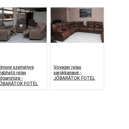
ilmore személyre
Voyager relax
zabható relax
sarokkanapé -
lőgarnitúra -
JÓBARÁTOK FOTEL
ÓBARÁTOK FOTEL