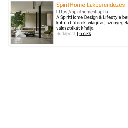
SpiritHome Lakberendezés
https://spirithomeshop.hu
A SpiritHome Design & Lifestyle be
kültéri bútorok, világítás, szőnyege
választékát kínálja.
Budapest
|
6 cikk