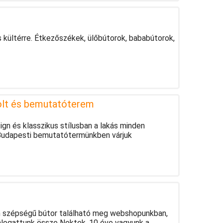
 kültérre. Étkezőszékek, ülőbútorok, bababútorok,
olt és bemutatóterem
ign és klasszikus stílusban a lakás minden
. Budapesti bemutatótermünkben várjuk
n szépségű bútor található meg webshopunkban,
logattunk össze Nektek. 10 éve vagyunk a