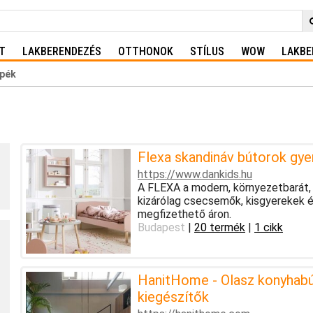
T
LAKBERENDEZÉS
OTTHONOK
STÍLUS
WOW
LAKBE
pék
Flexa skandináv bútorok gy
https://www.dankids.hu
A FLEXA a modern, környezetbarát, 
kizárólag csecsemők, kisgyerekek é
megfizethető áron.
Budapest
|
20 termék
|
1 cikk
HanitHome - Olasz konyhabú
kiegészítők