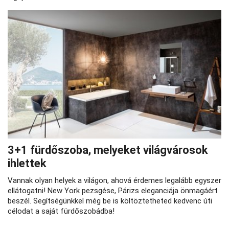
3+1 fürdőszoba, melyeket világvárosok
ihlettek
Vannak olyan helyek a világon, ahová érdemes legalább egyszer
ellátogatni! New York pezsgése, Párizs eleganciája önmagáért
beszél. Segítségünkkel még be is költöztetheted kedvenc úti
célodat a saját fürdőszobádba!