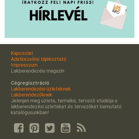
Kapcsolat
Adatkezelési tájékoztató
Impresszum
Lakberendezési magazin
Cégregisztráció
Lakberendezési üzleteknek
Lakberendezőknek
Jelenjen meg üzlete, terméke, tervezõ stúdiója a
lakberendezési üzleteket és tervezőket bemutató
katalógusunkban!