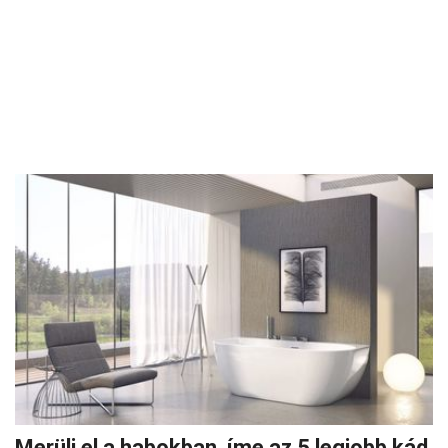
Merülj el a habokban, íme az 5 legjobb kád