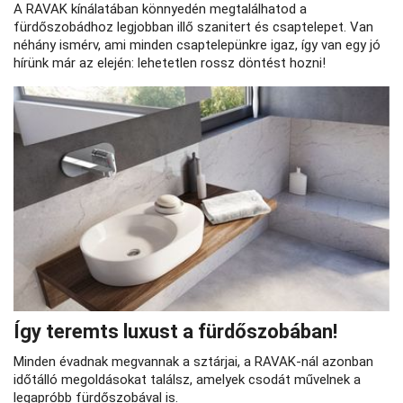
A RAVAK kínálatában könnyedén megtalálhatod a
fürdőszobádhoz legjobban illő szanitert és csaptelepet. Van
néhány ismérv, ami minden csaptelepünkre igaz, így van egy jó
hírünk már az elején: lehetetlen rossz döntést hozni!
Így teremts luxust a fürdőszobában!
Minden évadnak megvannak a sztárjai, a RAVAK-nál azonban
időtálló megoldásokat találsz, amelyek csodát művelnek a
legapróbb fürdőszobával is.