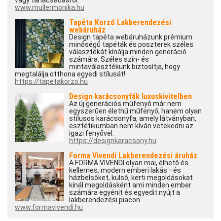
www.mullermonika.hu
Tapéta Korzó Lakberendezési
webáruház
Design tapéta webáruházunk prémium
minőségű tapéták és poszterek széles
választékát kínálja minden generáció
számára. Széles szín- és
mintaválasztékunk biztosítja, hogy
megtalálja otthona egyedi stílusát!
https://tapetakorzo.hu
Design karácsonyfák luxuskivitelben
Az új generációs műfenyő már nem
egyszerűen élethű műfenyő, hanem olyan
stílusos karácsonyfa, amely látványban,
esztétikumban nem kíván vetekedni az
igazi fenyővel.
https://designkaracsony.hu
Forma Vivendi Lakberendezési áruház
A FORMA VIVENDI olyan mai, élhető és
kellemes, modern emberi lakás –és
házbelsőket, külső, kerti megoldásokat
kínál megoldásként ami minden ember
számára egyénit és egyedit nyújt a
lakberendezési piacon.
www.formavivendi.hu