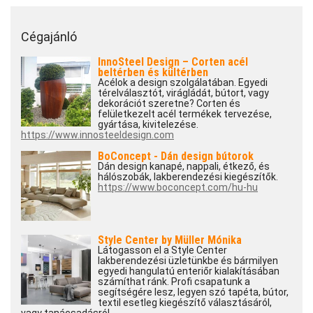
Cégajánló
InnoSteel Design – Corten acél
beltérben és kültérben
Acélok a design szolgálatában. Egyedi
térelválasztót, virágládát, bútort, vagy
dekorációt szeretne? Corten és
felületkezelt acél termékek tervezése,
gyártása, kivitelezése.
https://www.innosteeldesign.com
BoConcept - Dán design bútorok
Dán design kanapé, nappali, étkező, és
hálószobák, lakberendezési kiegészítők.
https://www.boconcept.com/hu-hu
Style Center by Müller Mónika
Látogasson el a Style Center
lakberendezési üzletünkbe és bármilyen
egyedi hangulatú enteriőr kialakításában
számíthat ránk. Profi csapatunk a
segítségére lesz, legyen szó tapéta, bútor,
textil esetleg kiegészítő választásáról,
vagy tanácsadásról.