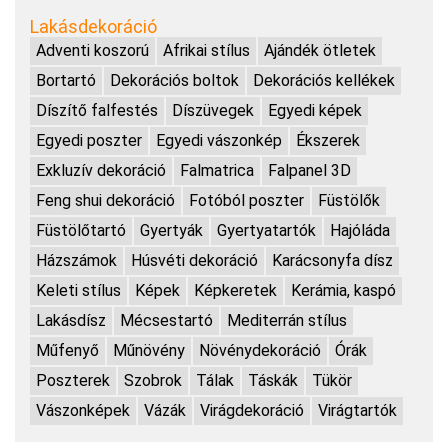
Lakásdekoráció
Adventi koszorú
Afrikai stílus
Ajándék ötletek
Bortartó
Dekorációs boltok
Dekorációs kellékek
Díszítő falfestés
Díszüvegek
Egyedi képek
Egyedi poszter
Egyedi vászonkép
Ékszerek
Exkluzív dekoráció
Falmatrica
Falpanel 3D
Feng shui dekoráció
Fotóból poszter
Füstölők
Füstölőtartó
Gyertyák
Gyertyatartók
Hajóláda
Házszámok
Húsvéti dekoráció
Karácsonyfa dísz
Keleti stílus
Képek
Képkeretek
Kerámia, kaspó
Lakásdísz
Mécsestartó
Mediterrán stílus
Műfenyő
Műnövény
Növénydekoráció
Órák
Poszterek
Szobrok
Tálak
Táskák
Tükör
Vászonképek
Vázák
Virágdekoráció
Virágtartók