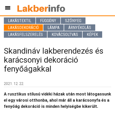
LAKÁSTEXTIL
FÜGGÖNY
SZŐNYEG
LAKÁSDEKORÁCIÓ
LÁMPA
ÁRNYÉKOLÁS
LAKÁSFELSZERELÉS
KOVÁCSOLTVAS
KÉPEK
Skandináv lakberendezés és
karácsonyi dekoráció
fenyőágakkal
2021. 12. 22.
A rusztikus stílusú vidéki házak után most látogassunk
el egy városi otthonba, ahol már áll a karácsonyfa és a
fenyőág dekoráció is minden helyiségbe kikerült.