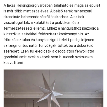
A lakás Helsingborg városban található és maga az épület
is már több mint száz éves. A belső terek mintaszerű
skandináv lakberendezésről árulkodnak. A színek
visszafogottak, a kialakítást a praktikum és a
természetesség jellemzi. Ehhez a hangulathoz igazodik a
klasszikus színekkel feldíszített karácsonyfa is. Az
étkezőasztalon és konyhasziget felett pedig teljesen
sallangmentes natúr fenyőágak töltök be a dekoráció
szerepét. Ezen túl elég csak a csodálatos fenyőillatra
gondolni, amit ezek a képek nem is tudnak számunkra
közvetíteni.