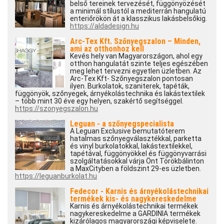
belső tereinek tervezését, függönyözését
a minimál stílustól a mediterrán hangulatú
enteriőrökön át a klasszikus lakásbelsőkig.
https://aldadesign.hu
Arc-Tex Kft. Szőnyegszalon – Minden,
ami az otthonhoz kell
Kevés hely van Magyarországon, ahol egy
otthon hangulatát szinte teljes egészében
meg lehet tervezni egyetlen üzletben. Az
Arc-Tex Kft- Szőnyegszalon pontosan
ilyen. Burkolatok, szaniterek, tapéták,
függönyök, szőnyegek, árnyékolástechnika és lakástextilek
– több mint 30 éve egy helyen, szakértő segítséggel.
https://szonyegszalon.hu
Leguan - a szőnyegspecialista
A Leguan Exclusive bemutatóterem
hatalmas szőnyegválasztékkal, parketta
és vinyl burkolatokkal, lakástextilekkel,
tapétával, függönyökkel és függönyvarrási
szolgáltatásokkal várja Önt Törökbálinton
a MaxCityben a földszint 29-es üzletben.
https://leguanburkolat.hu
Fedecor - Karnis és árnyékolástechnikai
termékek kis- és nagykereskedelme
Karnis és árnyékolástechnikai termékek
nagykereskedelme a GARDINIA termékek
kizárólagos magyarországi képviselete.