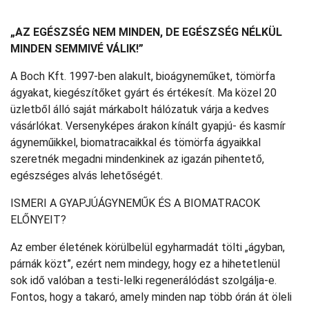
„AZ EGÉSZSÉG NEM MINDEN, DE EGÉSZSÉG NÉLKÜL
MINDEN SEMMIVÉ VÁLIK!”
A Boch Kft. 1997-ben alakult, bioágyneműket, tömörfa
ágyakat, kiegészítőket gyárt és értékesít. Ma közel 20
üzletből álló saját márkabolt hálózatuk várja a kedves
vásárlókat. Versenyképes árakon kínált gyapjú- és kasmír
ágyneműikkel, biomatracaikkal és tömörfa ágyaikkal
szeretnék megadni mindenkinek az igazán pihentető,
egészséges alvás lehetőségét.
ISMERI A GYAPJÚÁGYNEMŰK ÉS A BIOMATRACOK
ELŐNYEIT?
Az ember életének körülbelül egyharmadát tölti „ágyban,
párnák közt”, ezért nem mindegy, hogy ez a hihetetlenül
sok idő valóban a testi-lelki regenerálódást szolgálja-e.
Fontos, hogy a takaró, amely minden nap több órán át öleli