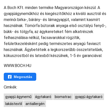
A Boch Kft. minden terméke Magyarországon készül. A
gyapjúágyneműkhöz és kiegészítőkhöz a kiváló ausztrál és
merinói birka-, bárány- és lámagyapjút, valamint kasmírt
használnak. Tömörfa bútoraik anyaga első osztályú fenyő-,
bükk- és tölgyfa, az ágykereteket fém alkatrészek
felhasználása nélkül, facsavarokkal rögzítik,
felületkezelésként pedig természetes anyagú faviaszt
használnak. Ágybetéteik a legkorszerűbb összetételűek,
kókuszrostból és latexből készülnek, 1-5 év garanciával.
WWW.BOCH.HU
Megosztás
Cimkék:
gyapjú ágynemű
ágytakaró
biomatrac
gyapjú ágytakaró
lakástextil
antiallergén