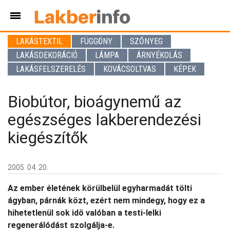
LAKÁSTEXTIL
FÜGGÖNY
SZŐNYEG
LAKÁSDEKORÁCIÓ
LÁMPA
ÁRNYÉKOLÁS
LAKÁSFELSZERELÉS
KOVÁCSOLTVAS
KÉPEK
Biobútor, bioágynemű az
egészséges lakberendezési
kiegészítők
2005. 04. 20.
Az ember életének körülbelül egyharmadát tölti
ágyban, párnák közt, ezért nem mindegy, hogy ez a
hihetetlenül sok idő valóban a testi-lelki
regenerálódást szolgálja-e.