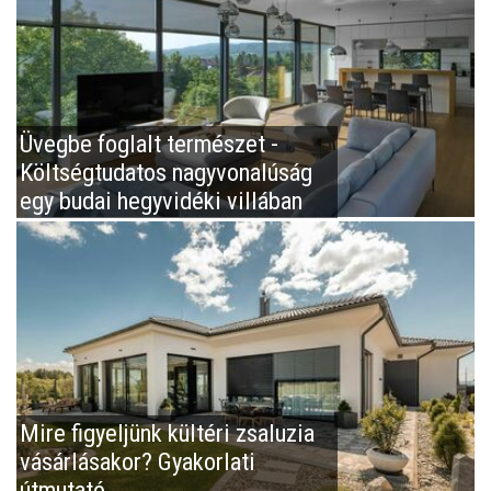
Üvegbe foglalt természet -
Költségtudatos nagyvonalúság
egy budai hegyvidéki villában
Mire figyeljünk kültéri zsaluzia
vásárlásakor? Gyakorlati
útmutató