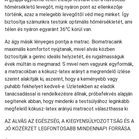
hőmérsékletű levegőt, míg nyáron pont az ellenkezője
történik, azaz a melegebb levegőtől véd meg minket. Így
biztosítja számunkra testünk optimális hőmérsékletét, ami
télen és nyáron egyaránt 36°C körül van.
Az ágy másik lényeges pontja a matrac. Biomatracaink
maximális komfortot nyújtanak, mivel alvás közben
biztosítják a gerinc ideális helyzetét, és rugalmasságuk
évek múltán is megmarad. S mivel nem vagyunk egyformák,
a matracokban a kókusz-latex arányt a megrendelő ízlése
szerint alakítják ki, aszerint, hogy a keményebb vagy
puhább fekhelyet kedveli-e. Üzleteikben az eladók
tanácsadással is rendelkezésre állnak, próbafekvés alapján
segítenek abban, hogy mindenki a testsúlyához leginkább
megfelelő kókusz-latex arányú matracot választhassa ki.
AZ ALVÁS AZ EGÉSZSÉG, A KIEGYENSÚLYOZOTTSÁG ÉS A
JÓ KÖZÉRZET LEGFONTOSABB MINDENNAPI FORRÁSA.