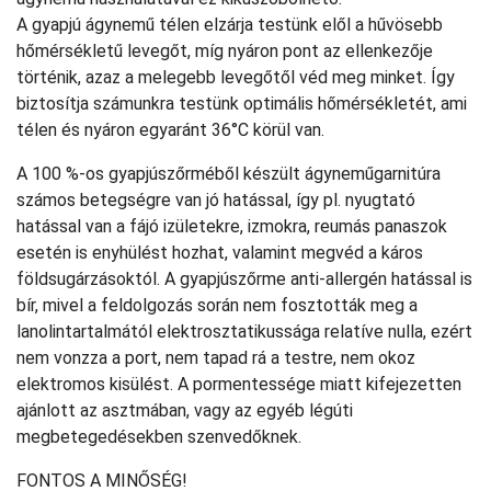
A gyapjú ágynemű télen elzárja testünk elől a hűvösebb
hőmérsékletű levegőt, míg nyáron pont az ellenkezője
történik, azaz a melegebb levegőtől véd meg minket. Így
biztosítja számunkra testünk optimális hőmérsékletét, ami
télen és nyáron egyaránt 36°C körül van.
A 100 %-os gyapjúszőrméből készült ágyneműgarnitúra
számos betegségre van jó hatással, így pl. nyugtató
hatással van a fájó izületekre, izmokra, reumás panaszok
esetén is enyhülést hozhat, valamint megvéd a káros
földsugárzásoktól. A gyapjúszőrme anti-allergén hatással is
bír, mivel a feldolgozás során nem fosztották meg a
lanolintartalmától elektrosztatikussága relatíve nulla, ezért
nem vonzza a port, nem tapad rá a testre, nem okoz
elektromos kisülést. A pormentessége miatt kifejezetten
ajánlott az asztmában, vagy az egyéb légúti
megbetegedésekben szenvedőknek.
FONTOS A MINŐSÉG!