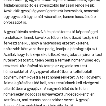
fájdalomcsillapító és stresszoldó hatással rendelkezik.
Azok, akik gyapjú ágyneműgarnitúrát használnak, nemcsak
egy egyszerű ágyneműt vásároltak, hanem hosszú időre
orvosságot is.
A gyapjú kiváló nedvszívó és páraáteresztő képességgel
rendelkezik. Ennek következtében a keletkező testpárát
felveszi anélkül, hogy a nedvesség érzetét keltené,
szárazabb környezetben pedig, leadja, elpárologtatja azt.
Azáltal, hogy felszívja a keletkező verejtéket, nyáron a test
hűtését biztosítja, télen pedig a termelt hőmennyiség egy
részének tárolásával biztosítja az egyenletes test
hőmérsékletet. A gyapjúval ellentétben a tollal bélelt
ágynemű nem követi a test hőmérsékletét. A toll ágynemű
felmelegítéséhez idő kell, amit testünknek kell elvégezni,
ellentétben a gyapjúval. A nagymértékű és hirtelen
hőmérsékletingadozás úgynevezett „hidegsokként” éri
testünket, ami reumás panaszokhoz vezet. A gyapjú
ágynemű használatával ez kiküszöbölhető.