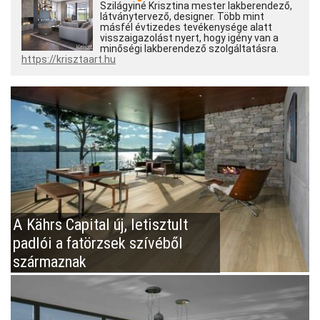
Szilágyiné Krisztina mester lakberendező,
látványtervező, designer. Több mint
másfél évtizedes tevékenysége alatt
visszaigazolást nyert, hogy igény van a
minőségi lakberendező szolgáltatásra.
https://krisztaart.hu
A Kährs Capital új, letisztult
padlói a fatörzsek szívéből
származnak