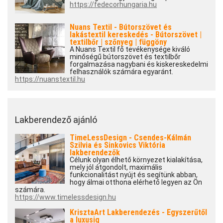
https://fedecorhungaria.hu
Nuans Textil - Bútorszövet és
lakástextil kereskedés - Bútorszövet |
textilbőr | szőnyeg | függöny
A Nuans Textil fő tevékenysége kiváló
minőségű bútorszövet és textilbőr
forgalmazása nagybani és kiskereskedelmi
felhasználók számára egyaránt.
https://nuanstextil.hu
Lakberendező ajánló
TimeLessDesign - Csendes-Kálmán
Szilvia és Sinkovics Viktória
lakberendezők
Célunk olyan élhető környezet kialakítása,
mely jól átgondolt, maximális
funkcionalitást nyújt és segítünk abban,
hogy álmai otthona elérhető legyen az Ön
számára.
https://www.timelessdesign.hu
KrisztaArt Lakberendezés - Egyszerűtől
a luxusig