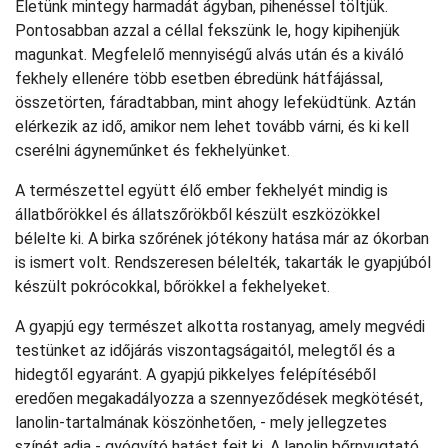
Életünk mintegy harmadát ágyban, pihenéssel töltjük.
Pontosabban azzal a céllal fekszünk le, hogy kipihenjük
magunkat. Megfelelő mennyiségű alvás után és a kiváló
fekhely ellenére több esetben ébredünk hátfájással,
összetörten, fáradtabban, mint ahogy lefeküdtünk. Aztán
elérkezik az idő, amikor nem lehet tovább várni, és ki kell
cserélni ágyneműnket és fekhelyünket.
A természettel együtt élő ember fekhelyét mindig is
állatbőrökkel és állatszőrökből készült eszközökkel
bélelte ki. A birka szőrének jótékony hatása már az ókorban
is ismert volt. Rendszeresen bélelték, takarták le gyapjúból
készült pokrócokkal, bőrökkel a fekhelyeket.
A gyapjú egy természet alkotta rostanyag, amely megvédi
testünket az időjárás viszontagságaitól, melegtől és a
hidegtől egyaránt. A gyapjú pikkelyes felépítéséből
eredően megakadályozza a szennyeződések megkötését,
lanolin-tartalmának köszönhetően, - mely jellegzetes
színét adja - gyógyító hatást fejt ki. A lanolin bőrnyugtató,