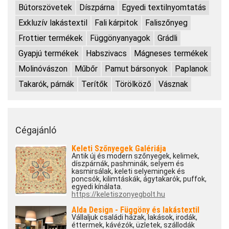
Bútorszövetek
Díszpárna
Egyedi textilnyomtatás
Exkluzív lakástextil
Fali kárpitok
Faliszőnyeg
Frottier termékek
Függönyanyagok
Grádli
Gyapjú termékek
Habszivacs
Mágneses termékek
Molinóvászon
Műbőr
Pamut bársonyok
Paplanok
Takarók, párnák
Terítők
Törölköző
Vásznak
Cégajánló
Keleti Szőnyegek Galériája
Antik új és modern szőnyegek, kelimek,
díszpárnák, pashminák, selyem és
kasmirsálak, keleti selyemingek és
poncsók, kilimtáskák, ágytakarók, puffok,
egyedi kínálata.
https://keletiszonyegbolt.hu
Alda Design - Függöny és lakástextil
Vállaljuk családi házak, lakások, irodák,
éttermek, kávézók, üzletek, szállodák