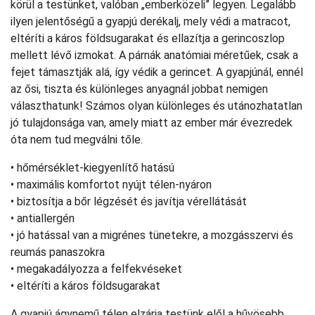
körül a testünket, valóban „emberközeli” legyen. Legalább
ilyen jelentőségű a gyapjú derékalj, mely védi a matracot,
eltéríti a káros földsugarakat és ellazítja a gerincoszlop
mellett lévő izmokat. A párnák anatómiai méretűek, csak a
fejet támasztják alá, így védik a gerincet. A gyapjúnál, ennél
az ősi, tiszta és különleges anyagnál jobbat nemigen
választhatunk! Számos olyan különleges és utánozhatatlan
jó tulajdonsága van, amely miatt az ember már évezredek
óta nem tud megválni tőle.
• hőmérséklet-kiegyenlítő hatású
• maximális komfortot nyújt télen-nyáron
• biztosítja a bőr légzését és javítja vérellátását
• antiallergén
• jó hatással van a migrénes tünetekre, a mozgásszervi és
reumás panaszokra
• megakadályozza a felfekvéseket
• eltéríti a káros földsugarakat
A gyapjú ágynemű télen elzárja testünk elől a hűvösebb