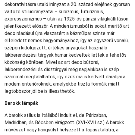
dekorativitásra utaló irányzat a 20. század elejének gyorsan
változó stílusirányzatai – kubizmus, futurizmus,
expresszionizmus – után az 1925-ös párizsi világkiállításon
jelentkezett először. A minden izmusból is sokat merítő art
deco ráadásul újra visszatért a kézműipar szinte már
elfeledett nemes hagyományaihoz, így az egyszerű vonalú,
szépen kidolgozott, értékes anyagokat használó
lakberendezési tárgyak hamar kedveltek lettek a tehetős
közönség körében. Mivel az art deco bútorai,
lakberendezési és dísztárgyai még napjainkban is szép
számmal megtalálhatók, így ezek ma is kedvelt darabjai a
modern enteriőröknek, amelyekbe tiszta formáik miatt
legtöbbször jól be is illeszthetők.
Barokk lámpák
A barokk stílus is Itáliából indult el, de Párizsban,
Madridban, és Bécsben virágzott. (XVI-XVII sz.) A barokk
művészet nagy hangsúlyt helyezett a tapasztalatra, a