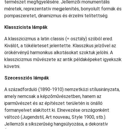
természet megfigyelésére. Jellemzői monumentális
méretek, reprezentatív megjelenítés, bonyolult formák és
pompaszeretet, dinamizmus és érzelmi telítettség.
Klasszicista lámpák
A klasszicizmus a latin classis (= osztály) szóból ered.
Kiválót, a tökéleteset jelentette. Klasszikus jelzővel az
örökérvényű harmonikus alkotásokat szoktuk jelölni. A
klasszicizmus művészete az antik példaképeket igyekszik
követni.
Szecessziós lámpák
A századforduló (1890-1910) nemzetközi stílusirányzata,
amely nemcsak a képzőművészetben, hanem az
iparművészet és az építészet területén is önálló
formanyelvet alakított ki. Elnevezése országonként
változó (Jugendstil, Art nouveau, Style 1900, stb.).
Jellemzői a síkszerűség hangsúlyozása, a dekoratív