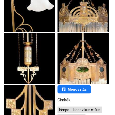
Megosztás
Cimkék:
lámpa
klasszikus stílus