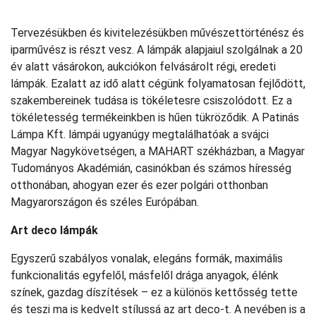
Tervezésükben és kivitelezésükben művészettörténész és
iparművész is részt vesz. A lámpák alapjaiul szolgálnak a 20
év alatt vásárokon, aukciókon felvásárolt régi, eredeti
lámpák. Ezalatt az idő alatt cégünk folyamatosan fejlődött,
szakembereinek tudása is tökéletesre csiszolódott. Ez a
tökéletesség termékeinkben is hűen tükröződik. A Patinás
Lámpa Kft. lámpái ugyanúgy megtalálhatóak a svájci
Magyar Nagykövetségen, a MAHART székházban, a Magyar
Tudományos Akadémián, casinókban és számos híresség
otthonában, ahogyan ezer és ezer polgári otthonban
Magyarországon és széles Európában.
Art deco lámpák
Egyszerű szabályos vonalak, elegáns formák, maximális
funkcionalitás egyfelől, másfelől drága anyagok, élénk
színek, gazdag díszítések – ez a különös kettősség tette
és teszi ma is kedvelt stílussá az art deco-t. A nevében is a