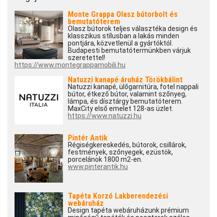
Monte Grappa Olasz bútorbolt és
bemutatóterem
Olasz bútorok teljes választéka design és
klasszikus stílusban a lakás minden
pontjára, közvetlenül a gyártóktól.
Budapesti bemutatótermünkben várjuk
szeretettel!
https://www.montegrappamobili.hu
Natuzzi kanapé áruház Törökbálint
Natuzzi kanapé, ülőgarnitúra, fotel nappali
bútor, étkező bútor, valamint szőnyeg,
lámpa, és dísztárgy bemutatóterem.
MaxCity első emelet 128-as üzlet.
https://www.natuzzi.hu
Pintér Antik
Régiségkereskedés, bútorok, csillárok,
festmények, szőnyegek, ezüstök,
porcelánok 1800 m2-en.
www.pinterantik.hu
Tapéta Korzó Lakberendezési
webáruház
Design tapéta webáruházunk prémium