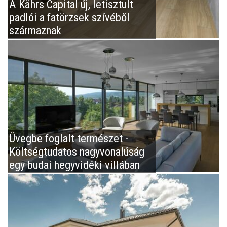
A Kährs Capital új, letisztult
padlói a fatörzsek szívéből
származnak
Üvegbe foglalt természet -
Költségtudatos nagyvonalúság
egy budai hegyvidéki villában