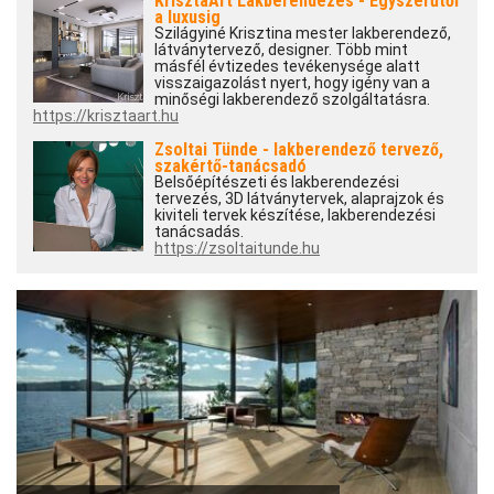
KrisztaArt Lakberendezés - Egyszerűtől
a luxusig
Szilágyiné Krisztina mester lakberendező,
látványtervező, designer. Több mint
másfél évtizedes tevékenysége alatt
visszaigazolást nyert, hogy igény van a
minőségi lakberendező szolgáltatásra.
https://krisztaart.hu
Zsoltai Tünde - lakberendező tervező,
szakértő-tanácsadó
Belsőépítészeti és lakberendezési
tervezés, 3D látványtervek, alaprajzok és
kiviteli tervek készítése, lakberendezési
tanácsadás.
https://zsoltaitunde.hu