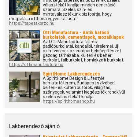
minőségű tapéták és poszterek széles
választékát kínálja minden generáció
számára. Széles szín- és
mintaválasztékunk biztosítja, hogy
megtalálja otthona egyedi stílusát!
https://tapetakorzo.hu
Otti Manufactura - Antik hatású
burkolatok, cementlapok, mozaiklapok
Az Otti Manufactura fali-és
padlóburkolatai, kandallói, térelemei, új
színt visznek az európai belsőépítészet
gazdag tárházába. Kültéri és beltéri
burkolat, falburkolat, homlokzati burkolat.
https://ottimanufactura.hu
SpiritHome Lakberendezés
A SpiritHome Design & Lifestyle
bemutatóterem, Budapest szívében,
beltéri- és kültéri bútorok, világítás,
szőnyegek, valamint kiegészítők rendkívül
széles választékát kínálja.
https://spirithomeshop.hu
Lakberendező ajánló