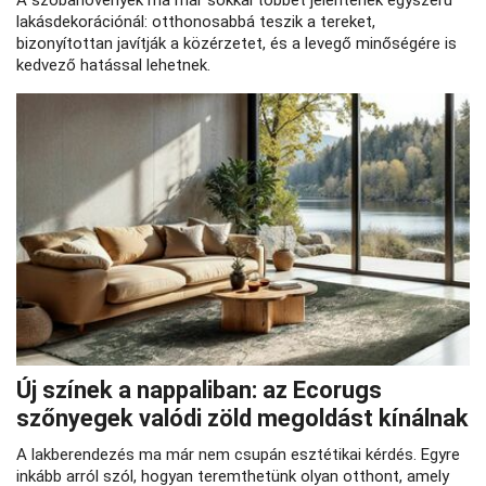
A szobanövények ma már sokkal többet jelentenek egyszerű
lakásdekorációnál: otthonosabbá teszik a tereket,
bizonyítottan javítják a közérzetet, és a levegő minőségére is
kedvező hatással lehetnek.
Új színek a nappaliban: az Ecorugs
szőnyegek valódi zöld megoldást kínálnak
A lakberendezés ma már nem csupán esztétikai kérdés. Egyre
inkább arról szól, hogyan teremthetünk olyan otthont, amely