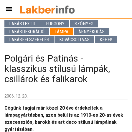
LAKÁSTEXTIL
FÜGGÖNY
SZŐNYEG
LAKÁSDEKORÁCIÓ
LÁMPA
ÁRNYÉKOLÁS
LAKÁSFELSZERELÉS
KOVÁCSOLTVAS
KÉPEK
Polgári és Patinás -
klasszikus stílusú lámpák,
csillárok és falikarok
2006. 12. 28.
Cégünk tagjai már közel 20 éve érdekeltek a
lámpagyártásban, azon belül is az 1910-es 20-as évek
szecessziós, barokk és art deco stílusú lámpáinak
gyártásában.