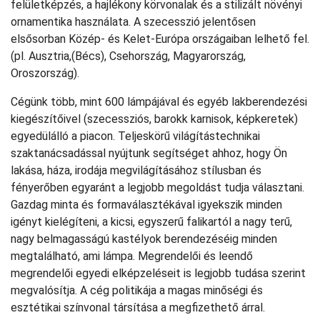
felületképzés, a hajlékony körvonalak és a stilizált növényi
ornamentika használata. A szecesszió jelentősen
elsősorban Közép- és Kelet-Európa országaiban lelhető fel.
(pl. Ausztria,(Bécs), Csehország, Magyarország,
Oroszország).
Cégünk több, mint 600 lámpájával és egyéb lakberendezési
kiegészítőivel (szecessziós, barokk karnisok, képkeretek)
egyedülálló a piacon. Teljeskörű világítástechnikai
szaktanácsadással nyújtunk segítséget ahhoz, hogy Ön
lakása, háza, irodája megvilágításához stílusban és
fényerőben egyaránt a legjobb megoldást tudja választani.
Gazdag minta és formaválasztékával igyekszik minden
igényt kielégíteni, a kicsi, egyszerű falikartól a nagy terű,
nagy belmagasságú kastélyok berendezéséig minden
megtalálható, ami lámpa. Megrendelői és leendő
megrendelői egyedi elképzeléseit is legjobb tudása szerint
megvalósítja. A cég politikája a magas minőségi és
esztétikai színvonal társítása a megfizethető árral.