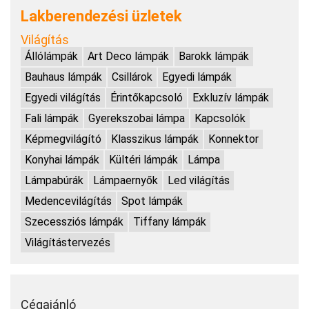
Lakberendezési üzletek
Világítás
Állólámpák
Art Deco lámpák
Barokk lámpák
Bauhaus lámpák
Csillárok
Egyedi lámpák
Egyedi világítás
Érintőkapcsoló
Exkluzív lámpák
Fali lámpák
Gyerekszobai lámpa
Kapcsolók
Képmegvilágító
Klasszikus lámpák
Konnektor
Konyhai lámpák
Kültéri lámpák
Lámpa
Lámpabúrák
Lámpaernyők
Led világítás
Medencevilágítás
Spot lámpák
Szecessziós lámpák
Tiffany lámpák
Világítástervezés
Cégajánló