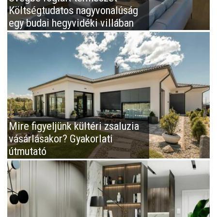
Költségtudatos nagyvonalúság
egy budai hegyvidéki villában
Mire figyeljünk kültéri zsaluzia
vásárlásakor? Gyakorlati
útmutató