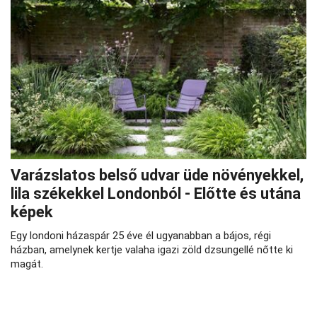
Varázslatos belső udvar üde növényekkel,
lila székekkel Londonból - Előtte és utána
képek
Egy londoni házaspár 25 éve él ugyanabban a bájos, régi
házban, amelynek kertje valaha igazi zöld dzsungellé nőtte ki
magát.