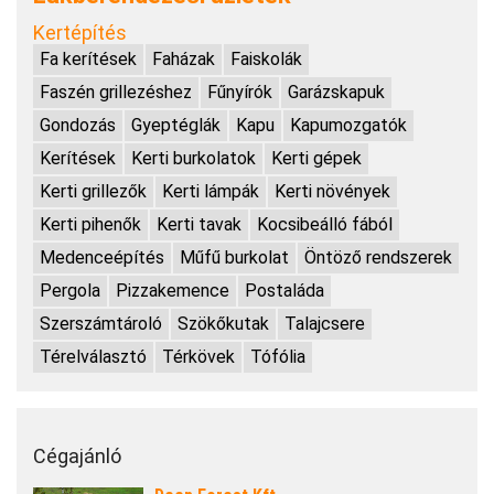
Kertépítés
Fa kerítések
Faházak
Faiskolák
Faszén grillezéshez
Fűnyírók
Garázskapuk
Gondozás
Gyeptéglák
Kapu
Kapumozgatók
Kerítések
Kerti burkolatok
Kerti gépek
Kerti grillezők
Kerti lámpák
Kerti növények
Kerti pihenők
Kerti tavak
Kocsibeálló fából
Medenceépítés
Műfű burkolat
Öntöző rendszerek
Pergola
Pizzakemence
Postaláda
Szerszámtároló
Szökőkutak
Talajcsere
Térelválasztó
Térkövek
Tófólia
Cégajánló