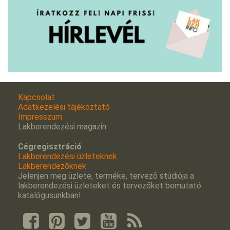
Kapcsolat
Adatkezelési tájékoztató
Impresszum
Lakberendezési magazin
Cégregisztráció
Lakberendezési üzleteknek
Lakberendezőknek
Jelenjen meg üzlete, terméke, tervezõ stúdiója a
lakberendezési üzleteket és tervezőket bemutató
katalógusunkban!