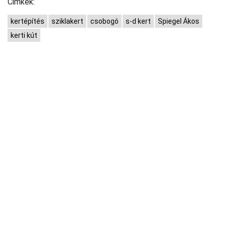
Cimkék:
kertépítés
sziklakert
csobogó
s-d kert
Spiegel Ákos
kerti kút