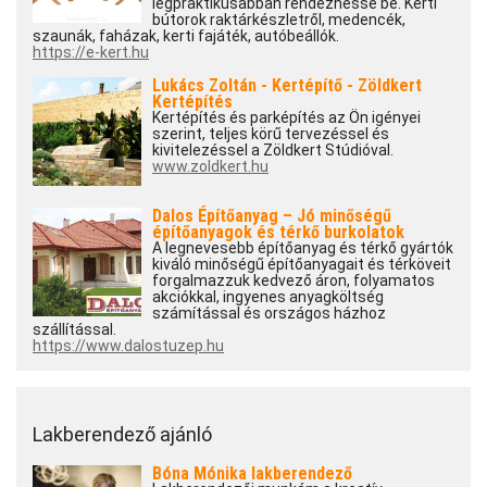
legpraktikusabban rendezhesse be. Kerti
bútorok raktárkészletről, medencék,
szaunák, faházak, kerti fajáték, autóbeállók.
https://e-kert.hu
Lukács Zoltán - Kertépítő - Zöldkert
Kertépítés
Kertépítés és parképítés az Ön igényei
szerint, teljes körű tervezéssel és
kivitelezéssel a Zöldkert Stúdióval.
www.zoldkert.hu
Dalos Építőanyag – Jó minőségű
építőanyagok és térkő burkolatok
A legnevesebb építőanyag és térkő gyártók
kiváló minőségű építőanyagait és térköveit
forgalmazzuk kedvező áron, folyamatos
akciókkal, ingyenes anyagköltség
számítással és országos házhoz
szállítással.
https://www.dalostuzep.hu
Lakberendező ajánló
Bóna Mónika lakberendező