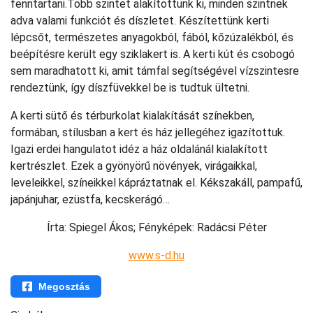
fenntartani.Több szintet alakítottunk ki, minden szintnek
adva valami funkciót és díszletet. Készítettünk kerti
lépcsőt, természetes anyagokból, fából, kőzúzalékból, és
beépítésre került egy sziklakert is. A kerti kút és csobogó
sem maradhatott ki, amit támfal segítségével vízszintesre
rendeztünk, így díszfüvekkel be is tudtuk ültetni.
A kerti sütő és térburkolat kialakítását színekben,
formában, stílusban a kert és ház jellegéhez igazítottuk.
Igazi erdei hangulatot idéz a ház oldalánál kialakított
kertrészlet. Ezek a gyönyörű növények, virágaikkal,
leveleikkel, színeikkel kápráztatnak el. Kékszakáll, pampafű,
japánjuhar, ezüstfa, kecskerágó…
Írta: Spiegel Ákos; Fényképek: Radácsi Péter
www.s-d.hu
Megosztás