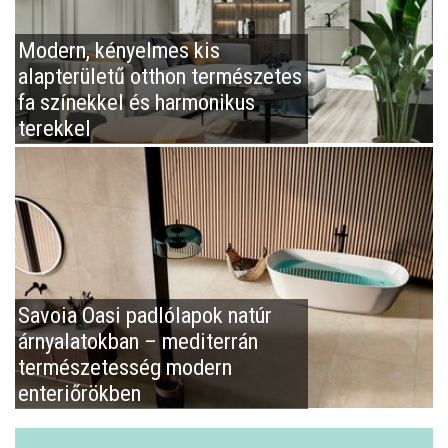
Modern, kényelmes kis
alapterületű otthon természetes
fa színekkel és harmonikus
terekkel
Savoia Oasi padlólapok natúr
árnyalatokban – mediterrán
természetesség modern
enteriőrökben