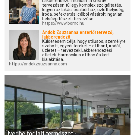
Lakberendezői munkám a kreatív
tervezésen túl egy komplex szolgáltatás,
legyen az lakás, családi ház, üzlethelyiség,
iroda, befektetési célból vásárolt ingatlan
belsőépítészeti tervezése.
https://www.bomo.hu
Andok Zsuzsanna enteriőrtervező,
lakberendező
Küldetésem célja, hogy stílusos, személyre
szabott, egyedi tereket – otthont, irodát,
üzletet – tervezzek.Lakberendezési
ötletek. Harmonikus otthon és kert
kialakítása.
https://andokzsuzsanna.com
Üvegbe foglalt természet -