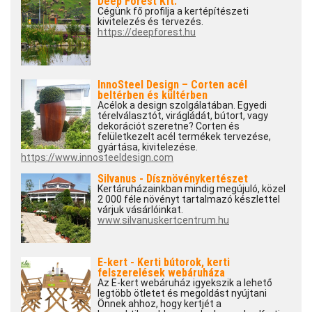
Deep Forest Kft.
Cégünk fő profilja a kertépítészeti
kivitelezés és tervezés.
https://deepforest.hu
InnoSteel Design – Corten acél
beltérben és kültérben
Acélok a design szolgálatában. Egyedi
térelválasztót, virágládát, bútort, vagy
dekorációt szeretne? Corten és
felületkezelt acél termékek tervezése,
gyártása, kivitelezése.
https://www.innosteeldesign.com
Silvanus - Dísznövénykertészet
Kertáruházainkban mindig megújuló, közel
2 000 féle növényt tartalmazó készlettel
várjuk vásárlóinkat.
www.silvanuskertcentrum.hu
E-kert - Kerti bútorok, kerti
felszerelések webáruháza
Az E-kert webáruház igyekszik a lehető
legtöbb ötletet és megoldást nyújtani
Önnek ahhoz, hogy kertjét a