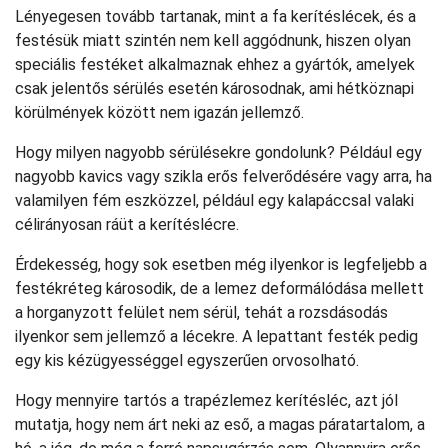
Lényegesen tovább tartanak, mint a fa kerítéslécek, és a
festésük miatt szintén nem kell aggódnunk, hiszen olyan
speciális festéket alkalmaznak ehhez a gyártók, amelyek
csak jelentős sérülés esetén károsodnak, ami hétköznapi
körülmények között nem igazán jellemző.
Hogy milyen nagyobb sérülésekre gondolunk? Például egy
nagyobb kavics vagy szikla erős felverődésére vagy arra, ha
valamilyen fém eszközzel, például egy kalapáccsal valaki
célirányosan ráüt a kerítéslécre.
Érdekesség, hogy sok esetben még ilyenkor is legfeljebb a
festékréteg károsodik, de a lemez deformálódása mellett
a horganyzott felület nem sérül, tehát a rozsdásodás
ilyenkor sem jellemző a lécekre. A lepattant festék pedig
egy kis kézügyességgel egyszerűen orvosolható.
Hogy mennyire tartós a trapézlemez kerítésléc, azt jól
mutatja, hogy nem árt neki az eső, a magas páratartalom, a