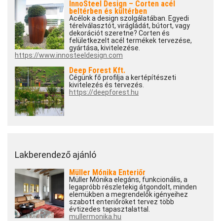
InnoSteel Design – Corten acél
beltérben és kültérben
Acélok a design szolgálatában. Egyedi
térelválasztót, virágládát, bútort, vagy
dekorációt szeretne? Corten és
felületkezelt acél termékek tervezése,
gyártása, kivitelezése.
https://www.innosteeldesign.com
Deep Forest Kft.
Cégünk fő profilja a kertépítészeti
kivitelezés és tervezés.
https://deepforest.hu
Lakberendező ajánló
Müller Mónika Enteriőr
Müller Mónika elegáns, funkcionális, a
legapróbb részletekig átgondolt, minden
elemükben a megrendelők igényeihez
szabott enteriőröket tervez több
évtizedes tapasztalattal.
mullermonika.hu