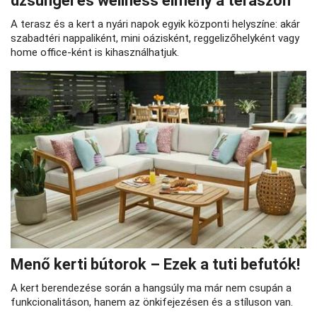
dzsungel és wellness élmény a teraszon
A terasz és a kert a nyári napok egyik központi helyszíne: akár
szabadtéri nappaliként, mini oázisként, reggelizőhelyként vagy
home office-ként is kihasználhatjuk.
Menő kerti bútorok – Ezek a tuti befutók!
A kert berendezése során a hangsúly ma már nem csupán a
funkcionalitáson, hanem az önkifejezésen és a stíluson van.