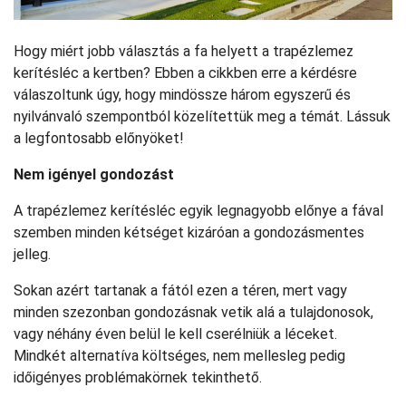
Hogy miért jobb választás a fa helyett a trapézlemez
kerítésléc a kertben? Ebben a cikkben erre a kérdésre
válaszoltunk úgy, hogy mindössze három egyszerű és
nyilvánvaló szempontból közelítettük meg a témát. Lássuk
a legfontosabb előnyöket!
Nem igényel gondozást
A trapézlemez kerítésléc egyik legnagyobb előnye a fával
szemben minden kétséget kizáróan a gondozásmentes
jelleg.
Sokan azért tartanak a fától ezen a téren, mert vagy
minden szezonban gondozásnak vetik alá a tulajdonosok,
vagy néhány éven belül le kell cserélniük a léceket.
Mindkét alternatíva költséges, nem mellesleg pedig
időigényes problémakörnek tekinthető.