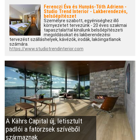
Ferenczi Éva és Hunyás-Tóth Adrienn -
Studio Trend Interior - Lakberendezés,
belsőépítészet
Személyre szabott, egyéniséghez illő
környezetet tervezünk - 20 éves szakmai
tapasztalattal kínálunk belsőépítészeti
megoldásokat és lakberendezési
tervezést szálláshelyek, kávézók, irodák, lakóingatlanok
számára.
https://www.studiotrendinterior.com
A Kährs Capital új, letisztult
padlói a fatörzsek szívéből
származnak