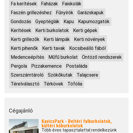
Fa kerítések
Faházak
Faiskolák
Faszén grillezéshez
Fűnyírók
Garázskapuk
Gondozás
Gyeptéglák
Kapu
Kapumozgatók
Kerítések
Kerti burkolatok
Kerti gépek
Kerti grillezők
Kerti lámpák
Kerti növények
Kerti pihenők
Kerti tavak
Kocsibeálló fából
Medenceépítés
Műfű burkolat
Öntöző rendszerek
Pergola
Pizzakemence
Postaláda
Szerszámtároló
Szökőkutak
Talajcsere
Térelválasztó
Térkövek
Tófólia
Cégajánló
KavicsPark - Beltéri falburkolatok,
kültéri kőburkolatok
Több éves tapasztalattal rendelkezünk