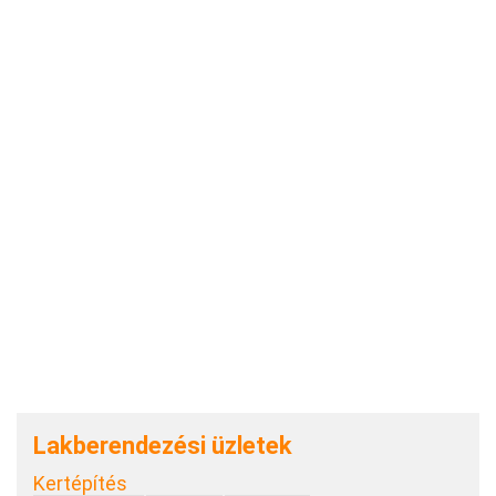
Lakberendezési üzletek
Kertépítés