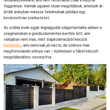
rendelkezésünkre, ami nem feltétlenül csak a büdzsé
függvénye. Vannak ugyanis olyan megoldások, amelyek ár-
érték arányban messze felülmúlnak például egy
kovácsoltvas szerkezetet.
Az utóbbi évek egyik legnagyobb slágerterméke ebben a
szegmensben a gondozásmentes kerítés lett, ami
valójában nem más, mint trapézlemezből készült
kerítésléc
, ami nemcsak jól néz ki, de számos más
megfontolandó előnye van – különösen a fából készült
megoldásokhoz viszonyítva.