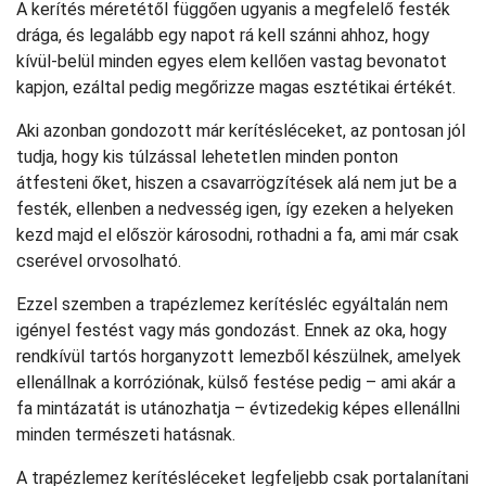
A kerítés méretétől függően ugyanis a megfelelő festék
drága, és legalább egy napot rá kell szánni ahhoz, hogy
kívül-belül minden egyes elem kellően vastag bevonatot
kapjon, ezáltal pedig megőrizze magas esztétikai értékét.
Aki azonban gondozott már kerítésléceket, az pontosan jól
tudja, hogy kis túlzással lehetetlen minden ponton
átfesteni őket, hiszen a csavarrögzítések alá nem jut be a
festék, ellenben a nedvesség igen, így ezeken a helyeken
kezd majd el először károsodni, rothadni a fa, ami már csak
cserével orvosolható.
Ezzel szemben a trapézlemez kerítésléc egyáltalán nem
igényel festést vagy más gondozást. Ennek az oka, hogy
rendkívül tartós horganyzott lemezből készülnek, amelyek
ellenállnak a korróziónak, külső festése pedig – ami akár a
fa mintázatát is utánozhatja – évtizedekig képes ellenállni
minden természeti hatásnak.
A trapézlemez kerítésléceket legfeljebb csak portalanítani