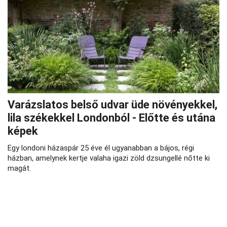
Varázslatos belső udvar üde növényekkel,
lila székekkel Londonból - Előtte és utána
képek
Egy londoni házaspár 25 éve él ugyanabban a bájos, régi
házban, amelynek kertje valaha igazi zöld dzsungellé nőtte ki
magát.