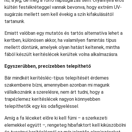
hó, a jég, de még a forró napsugárzás sem. Olyannyira erős
kültéri festékréteggel vannak bevonva, hogy extrém UV-
sugárzás mellett sem kell évekig a szín kifakulásától
tartanunk.
Emiatt valóban egy mutatós és tartós alternatíva lehet a
kertben, különösen akkor, ha valamilyen famintás típus
mellett döntünk, amelyek olyan hatást keltenek, mintha
fából készült kerítéslécek kerültek volna alkalmazásra.
Egyszerűbben, precízebben telepíthető
Bár mindkét kerítésléc-típus telepítését érdemes
szakemberre bízni, amennyiben azonban mi magunk
vállalkoznánk a szerelésre, nem árt tudni, hogy a
trapézlemez kerítéslécek nagyon könnyebben
telepíthetők egy kis odafigyeléssel.
Amíg a fa léceket előre ki kell fúrni – a szerkezeti
elemekkel együtt –, rengeteg hibafaktort kell kiküszöbölni