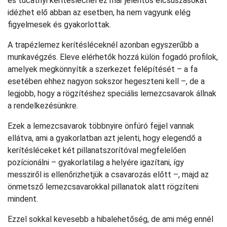
és tucatnyi kerítéslécnél ez már jelentős elcsúszásokat
idézhet elő abban az esetben, ha nem vagyunk elég
figyelmesek és gyakorlottak.
A trapézlemez kerítésléceknél azonban egyszerűbb a
munkavégzés. Eleve elérhetők hozzá külön fogadó profilok,
amelyek megkönnyítik a szerkezet felépítését – a fa
esetében ehhez nagyon sokszor hegeszteni kell –, de a
legjobb, hogy a rögzítéshez speciális lemezcsavarok állnak
a rendelkezésünkre.
Ezek a lemezcsavarok többnyire önfúró fejjel vannak
ellátva, ami a gyakorlatban azt jelenti, hogy elegendő a
kerítésléceket két pillanatszorítóval megfelelően
pozícionálni – gyakorlatilag a helyére igazítani, így
messziről is ellenőrizhetjük a csavarozás előtt –, majd az
önmetsző lemezcsavarokkal pillanatok alatt rögzíteni
mindent.
Ezzel sokkal kevesebb a hibalehetőség, de ami még ennél