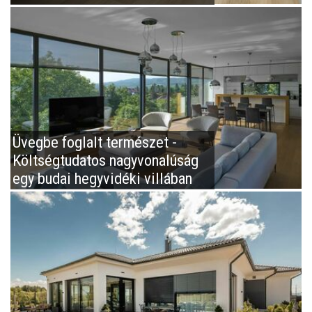
Üvegbe foglalt természet -
Költségtudatos nagyvonalúság
egy budai hegyvidéki villában