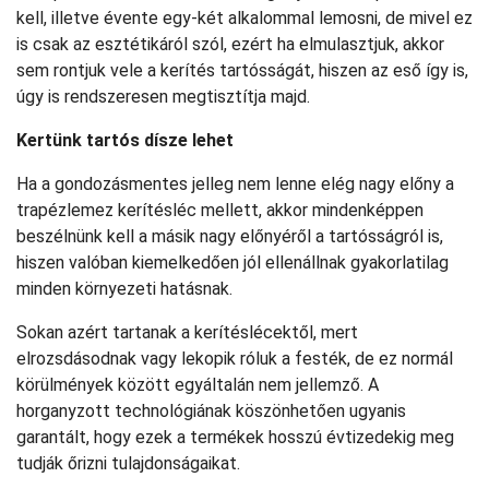
kell, illetve évente egy-két alkalommal lemosni, de mivel ez
is csak az esztétikáról szól, ezért ha elmulasztjuk, akkor
sem rontjuk vele a kerítés tartósságát, hiszen az eső így is,
úgy is rendszeresen megtisztítja majd.
Kertünk tartós dísze lehet
Ha a gondozásmentes jelleg nem lenne elég nagy előny a
trapézlemez kerítésléc mellett, akkor mindenképpen
beszélnünk kell a másik nagy előnyéről a tartósságról is,
hiszen valóban kiemelkedően jól ellenállnak gyakorlatilag
minden környezeti hatásnak.
Sokan azért tartanak a kerítéslécektől, mert
elrozsdásodnak vagy lekopik róluk a festék, de ez normál
körülmények között egyáltalán nem jellemző. A
horganyzott technológiának köszönhetően ugyanis
garantált, hogy ezek a termékek hosszú évtizedekig meg
tudják őrizni tulajdonságaikat.