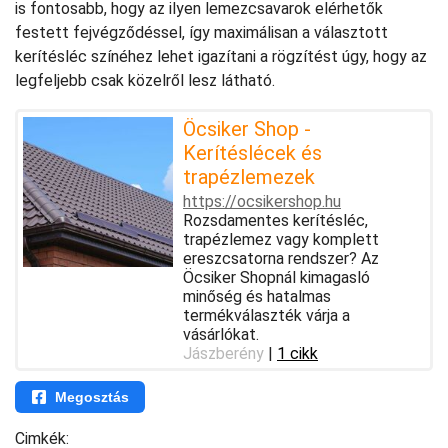
is fontosabb, hogy az ilyen lemezcsavarok elérhetők
festett fejvégződéssel, így maximálisan a választott
kerítésléc színéhez lehet igazítani a rögzítést úgy, hogy az
legfeljebb csak közelről lesz látható.
Öcsiker Shop -
Kerítéslécek és
trapézlemezek
https://ocsikershop.hu
Rozsdamentes kerítésléc,
trapézlemez vagy komplett
ereszcsatorna rendszer? Az
Öcsiker Shopnál kimagasló
minőség és hatalmas
termékválaszték várja a
vásárlókat.
Jászberény
|
1 cikk
Megosztás
Cimkék: