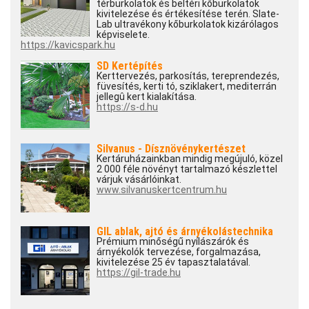
térburkolatok és beltéri kőburkolatok
kivitelezése és értékesítése terén. Slate-
Lab ultravékony kőburkolatok kizárólagos
képviselete.
https://kavicspark.hu
SD Kertépítés
Kerttervezés, parkosítás, tereprendezés,
füvesítés, kerti tó, sziklakert, mediterrán
jellegû kert kialakítása.
https://s-d.hu
Silvanus - Dísznövénykertészet
Kertáruházainkban mindig megújuló, közel
2 000 féle növényt tartalmazó készlettel
várjuk vásárlóinkat.
www.silvanuskertcentrum.hu
GIL ablak, ajtó és árnyékolástechnika
Prémium minőségű nyílászárók és
árnyékolók tervezése, forgalmazása,
kivitelezése 25 év tapasztalatával.
https://gil-trade.hu