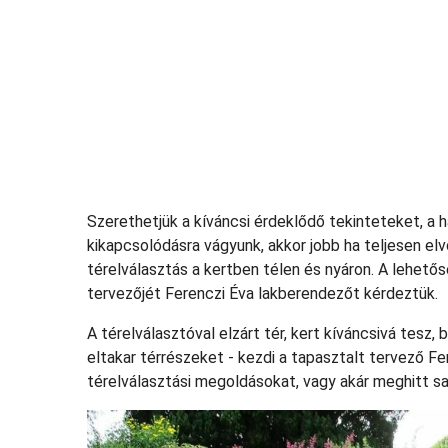
Szerethetjük a kíváncsi érdeklődő tekinteteket, a h
kikapcsolódásra vágyunk, akkor jobb ha teljesen el
térelválasztás a kertben télen és nyáron. A lehető
tervezőjét Ferenczi Éva lakberendezőt kérdeztük.
A térelválasztóval elzárt tér, kert kíváncsivá tesz,
eltakar térrészeket - kezdi a tapasztalt tervező Fe
térelválasztási megoldásokat, vagy akár meghitt sa