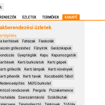
RENDEZŐK
ÜZLETEK
TERMÉKEK
KANAPÉ
akberendezési üzletek
ertépítés
a kerítések
Faházak
Faiskolák
aszén grillezéshez
Fűnyírók
Garázskapuk
Gondozás
Gyeptéglák
Kapu
Kapumozgatók
erítések
Kerti burkolatok
Kerti gépek
erti grillezők
Kerti lámpák
Kerti növények
erti pihenők
Kerti tavak
Kocsibeálló fából
Medenceépítés
Műfű burkolat
ntöző rendszerek
Pergola
Pizzakemence
ostaláda
Szerszámtároló
Szökőkutak
alajcsere
Térelválasztó
Térkövek
Tófólia