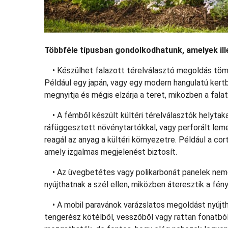
Többféle típusban gondolkodhatunk, amelyek ill
• Készülhet falazott térelválasztó megoldás tömör 
Például egy japán, vagy egy modern hangulatú kert
megnyitja és mégis elzárja a teret, miközben a fala
• A fémből készült kültéri térelválasztók helyta
ráfüggesztett növénytartókkal, vagy perforált leme
reagál az anyag a kültéri környezetre. Például a cor
amely izgalmas megjelenést biztosít.
• Az üvegbetétes vagy polikarbonát panelek nemcsa
nyújthatnak a szél ellen, miközben áteresztik a fény
• A mobil paravánok varázslatos megoldást nyújtha
tengerész kötélből, vesszőből vagy rattan fonatból