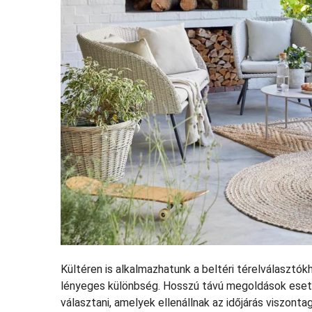
Kültéren is alkalmazhatunk a beltéri térelválasztó
lényeges különbség. Hosszú távú megoldások esetén
választani, amelyek ellenállnak az időjárás viszont