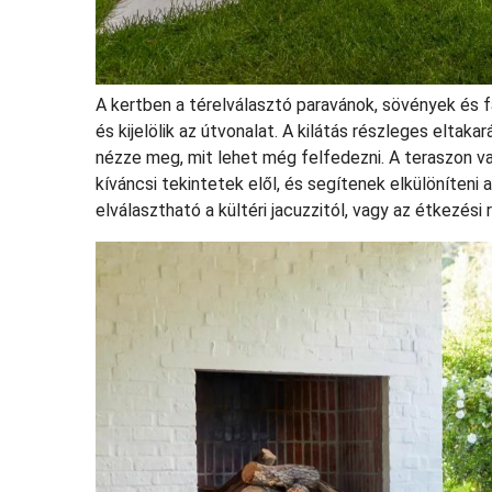
A kertben a térelválasztó paravánok, sövények és fal
és kijelölik az útvonalat. A kilátás részleges eltak
nézze meg, mit lehet még felfedezni. A teraszon v
kíváncsi tekintetek elől, és segítenek elkülöníteni
elválasztható a kültéri jacuzzitól, vagy az étkezés