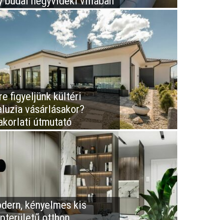
y budai hegyvidéki villában
e figyeljünk kültéri
aluzia vásárlásakor?
akorlati útmutató
dern, kényelmes kis
apterületű otthon