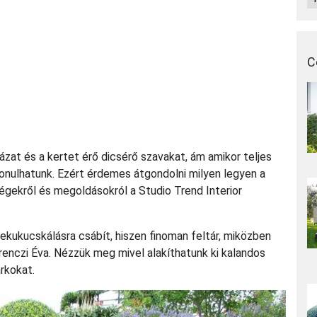
C
ázat és a kertet érő dicsérő szavakat, ám amikor teljes
vonulhatunk. Ezért érdemes átgondolni milyen legyen a
ségekről és megoldásokról a Studio Trend Interior
 bekukucskálásra csábít, hiszen finoman feltár, miközben
renczi Éva. Nézzük meg mivel alakíthatunk ki kalandos
rkokat.