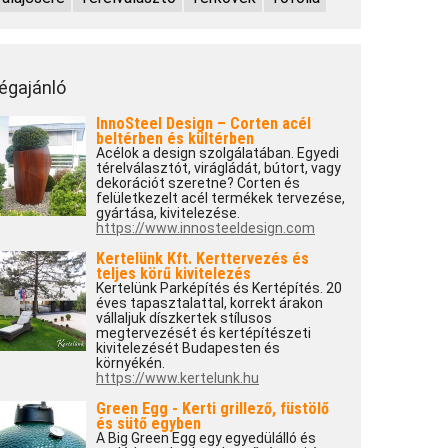
égajánló
InnoSteel Design – Corten acél
beltérben és kültérben
Acélok a design szolgálatában. Egyedi
térelválasztót, virágládát, bútort, vagy
dekorációt szeretne? Corten és
felületkezelt acél termékek tervezése,
gyártása, kivitelezése.
https://www.innosteeldesign.com
Kertelünk Kft. Kerttervezés és
teljes körű kivitelezés
Kertelünk Parképítés és Kertépítés. 20
éves tapasztalattal, korrekt árakon
vállaljuk díszkertek stílusos
megtervezését és kertépítészeti
kivitelezését Budapesten és
környékén.
https://www.kertelunk.hu
Green Egg - Kerti grillező, füstölő
és sütő egyben
A Big Green Egg egy egyedülálló és