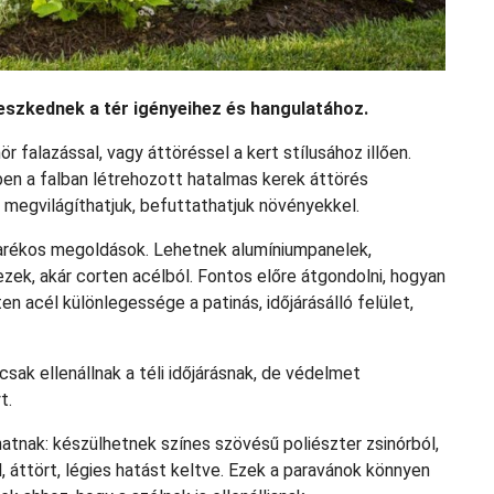
eszkednek a tér igényeihez és hangulatához.
falazással, vagy áttöréssel a kert stílusához illően.
ben a falban létrehozott hatalmas kerek áttörés
t megvilágíthatjuk, befuttathatjuk növényekkel.
karékos megoldások. Lehetnek alumíniumpanelek,
zek, akár corten acélból. Fontos előre átgondolni, hogyan
ten acél különlegessége a patinás, időjárásálló felület,
k ellenállnak a téli időjárásnak, de védelmet
t.
tnak: készülhetnek színes szövésű poliészter zsinórból,
, áttört, légies hatást keltve. Ezek a paravánok könnyen