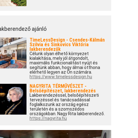
akberendező ajánló
TimeLessDesign - Csendes-Kálmán
Szilvia és Sinkovics Viktória
lakberendezők
Célunk olyan élhető környezet
kialakítása, mely jól átgondolt,
maximális funkcionalitást nyújt és
segítünk abban, hogy álmai otthona
elérhető legyen az Ön számára.
https://www.timelessdesign.hu
NAGYRITA TÉRMŰVÉSZET -
Belsőépítészet, lakberendezés
Lakberendezéssel, belsőépítészeti
tervezéssel és tanácsadással
foglalkozunk az ország egész
területén és a szomszédos
országokban. Nagy Rita lakberendező.
https://nagyrita.hu