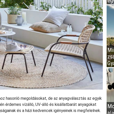
eg
Mir
zs
Gy
khoz hasonló megoldásokat, de az anyagválasztás az egyik
 érdemes vízálló, UV-álló és kisállatbarát anyagokat
Mo
agságainak és a házi kedvencek igényeinek is megfelelnek.
al