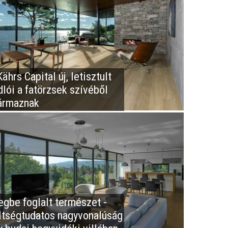
ährs Capital új, letisztult
dlói a fatörzsek szívéből
ármaznak
egbe foglalt természet -
ltségtudatos nagyvonalúság