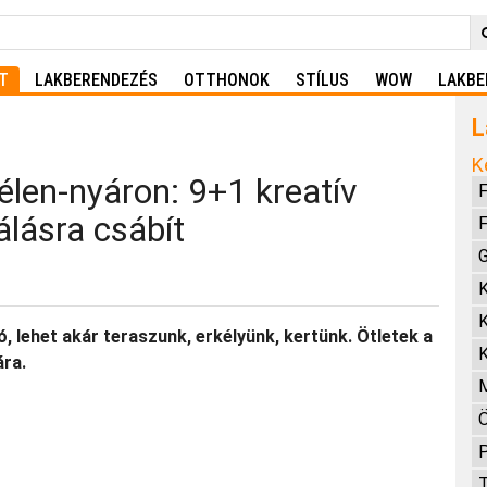
T
LAKBERENDEZÉS
OTTHONOK
STÍLUS
WOW
LAKBE
L
K
élen-nyáron: 9+1 kreatív
F
lásra csábít
F
K
K
lehet akár teraszunk, erkélyünk, kertünk. Ötletek a
K
ára.
Ö
P
T