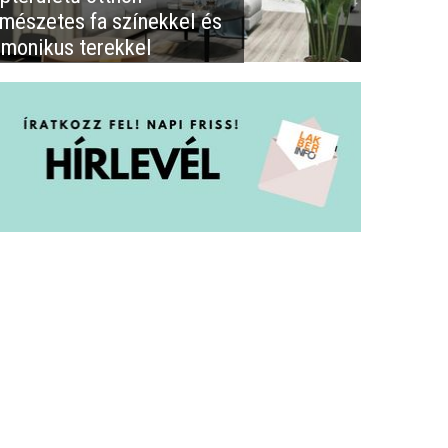
rmészetes fa színekkel és
rmonikus terekkel