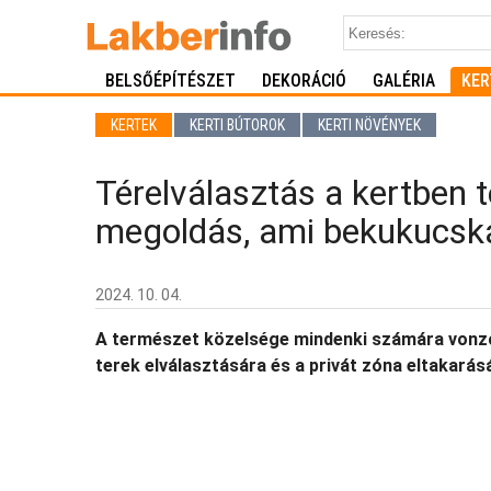
BELSŐÉPÍTÉSZET
DEKORÁCIÓ
GALÉRIA
KER
KERTEK
KERTI BÚTOROK
KERTI NÖVÉNYEK
Térelválasztás a kertben t
megoldás, ami bekukucská
2024. 10. 04.
A természet közelsége mindenki számára vonzó, 
terek elválasztására és a privát zóna eltakarás