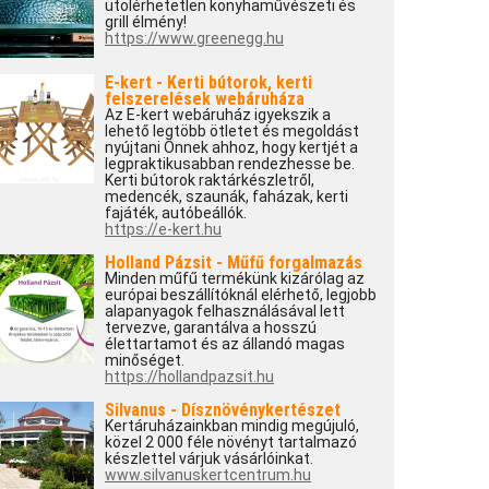
utolérhetetlen konyhaművészeti és
grill élmény!
https://www.greenegg.hu
E-kert - Kerti bútorok, kerti
felszerelések webáruháza
Az E-kert webáruház igyekszik a
lehető legtöbb ötletet és megoldást
nyújtani Önnek ahhoz, hogy kertjét a
legpraktikusabban rendezhesse be.
Kerti bútorok raktárkészletről,
medencék, szaunák, faházak, kerti
fajáték, autóbeállók.
https://e-kert.hu
Holland Pázsit - Műfű forgalmazás
Minden műfű termékünk kizárólag az
európai beszállítóknál elérhető, legjobb
alapanyagok felhasználásával lett
tervezve, garantálva a hosszú
élettartamot és az állandó magas
minőséget.
https://hollandpazsit.hu
Silvanus - Dísznövénykertészet
Kertáruházainkban mindig megújuló,
közel 2 000 féle növényt tartalmazó
készlettel várjuk vásárlóinkat.
www.silvanuskertcentrum.hu