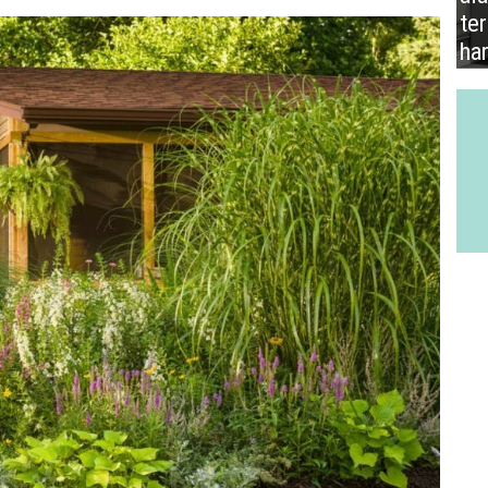
te
ha