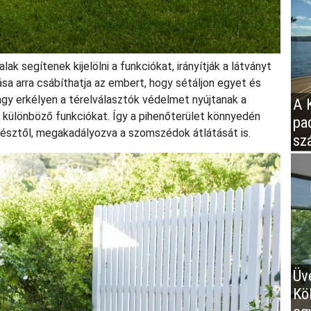
ak segítenek kijelölni a funkciókat, irányítják a látványt
arása arra csábíthatja az embert, hogy sétáljon egyet és
agy erkélyen a térelválasztók védelmet nyújtanak a
A K
 a különböző funkciókat. Így a pihenőterület könnyedén
pa
i résztől, megakadályozva a szomszédok átlátását is.
sz
Üv
Kö