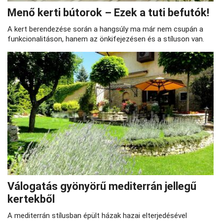
Menő kerti bútorok – Ezek a tuti befutók!
A kert berendezése során a hangsúly ma már nem csupán a
funkcionalitáson, hanem az önkifejezésen és a stíluson van.
Válogatás gyönyörű mediterrán jellegű
kertekből
A mediterrán stílusban épült házak hazai elterjedésével