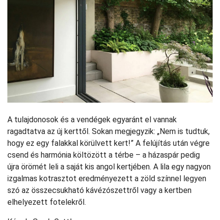
A tulajdonosok és a vendégek egyaránt el vannak
ragadtatva az új kerttől. Sokan megjegyzik: „Nem is tudtuk,
hogy ez egy falakkal körülvett kert!” A felújítás után végre
csend és harmónia költözött a térbe – a házaspár pedig
újra örömét leli a saját kis angol kertjében. A lila egy nagyon
izgalmas kotrasztot eredményezett a zöld színnel legyen
szó az összecsukható kávézószettről vagy a kertben
elhelyezett fotelekről.