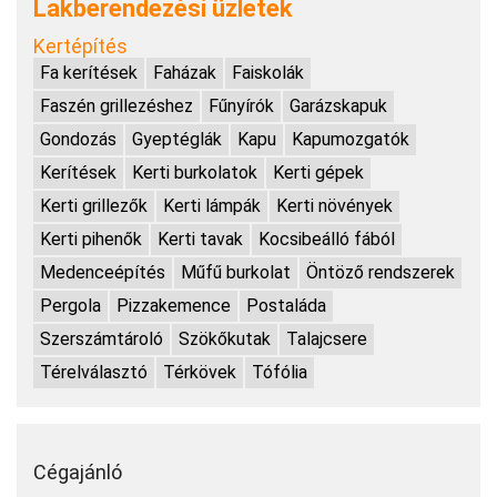
Lakberendezési üzletek
Kertépítés
Fa kerítések
Faházak
Faiskolák
Faszén grillezéshez
Fűnyírók
Garázskapuk
Gondozás
Gyeptéglák
Kapu
Kapumozgatók
Kerítések
Kerti burkolatok
Kerti gépek
Kerti grillezők
Kerti lámpák
Kerti növények
Kerti pihenők
Kerti tavak
Kocsibeálló fából
Medenceépítés
Műfű burkolat
Öntöző rendszerek
Pergola
Pizzakemence
Postaláda
Szerszámtároló
Szökőkutak
Talajcsere
Térelválasztó
Térkövek
Tófólia
Cégajánló