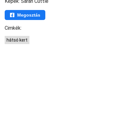
Képek: Sarah Cuttle
Megosztás
Cimkék:
hátsó kert