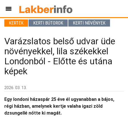
KERTEK
KERTI BÚTOROK
KERTI NÖVÉNYEK
Varázslatos belső udvar üde
növényekkel, lila székekkel
Londonból - Előtte és utána
képek
2026. 03. 13.
Egy londoni házaspár 25 éve él ugyanabban a bájos,
régi házban, amelynek kertje valaha igazi zöld
dzsungellé nőtte ki magát.