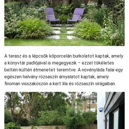
A terasz és a lépcsők kőporcelán burkolatot kaptak, amely
a könyvtár padlójával is megegyezik – ezzel tökéletes
beltéri-kültéri átmenetet teremtve. A növényláda falai egy
egészen halvány rózsaszín árnyalatot kaptak, amely
finoman visszaköszön a kert lila és rózsaszín virágaiban.