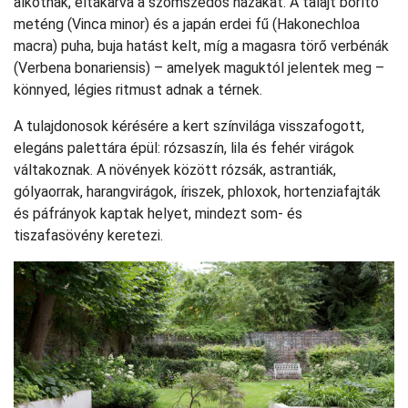
alkotnak, eltakarva a szomszédos házakat. A talajt borító
meténg (Vinca minor) és a japán erdei fű (Hakonechloa
macra) puha, buja hatást kelt, míg a magasra törő verbénák
(Verbena bonariensis) – amelyek maguktól jelentek meg –
könnyed, légies ritmust adnak a térnek.
A tulajdonosok kérésére a kert színvilága visszafogott,
elegáns palettára épül: rózsaszín, lila és fehér virágok
váltakoznak. A növények között rózsák, astrantiák,
gólyaorrak, harangvirágok, íriszek, phloxok, hortenziafajták
és páfrányok kaptak helyet, mindezt som- és
tiszafasövény keretezi.