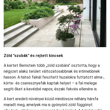
Zöld "szobák" és rejtett kincsek
A kertet Bernstein több „zöld szobára” osztotta, hogy a
négyzet alakú terület változatosabbnak és intimebbnek
hasson. A hátsó falnál feszített huzalokra futtatott alma-,
körte- és cseresznyefák kaptak helyet – a fal melege
segíti őket a kevésbé napos, északi fekvés ellenére is.
A kert eredeti növényei közül mindössze néhány hársfa
maradt meg, amelyek ma is gyönyörű zöld függönyt