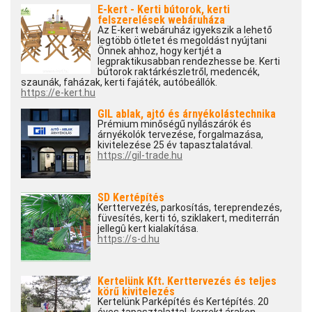
E-kert - Kerti bútorok, kerti
felszerelések webáruháza
Az E-kert webáruház igyekszik a lehető
legtöbb ötletet és megoldást nyújtani
Önnek ahhoz, hogy kertjét a
legpraktikusabban rendezhesse be. Kerti
bútorok raktárkészletről, medencék,
szaunák, faházak, kerti fajáték, autóbeállók.
https://e-kert.hu
GIL ablak, ajtó és árnyékolástechnika
Prémium minőségű nyílászárók és
árnyékolók tervezése, forgalmazása,
kivitelezése 25 év tapasztalatával.
https://gil-trade.hu
SD Kertépítés
Kerttervezés, parkosítás, tereprendezés,
füvesítés, kerti tó, sziklakert, mediterrán
jellegû kert kialakítása.
https://s-d.hu
Kertelünk Kft. Kerttervezés és teljes
körű kivitelezés
Kertelünk Parképítés és Kertépítés. 20