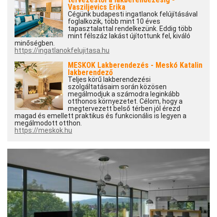
Vasziljevics Erika
Cégünk budapesti ingatlanok felújításával
foglalkozik, több mint 10 éves
tapasztalattal rendelkezünk. Eddig több
mint félszáz lakást újítottunk fel, kiváló
minőségben.
https://ingatlanokfelujitasa.hu
MESKOK Lakberendezés - Meskó Katalin
lakberendező
Teljes körű lakberendezési
szolgáltatásaim során közösen
megálmodjuk a számodra leginkább
otthonos környezetet. Célom, hogy a
megtervezett belső térben jól érezd
magad és emellett praktikus és funkcionális is legyen a
megálmodott otthon.
https://meskok.hu