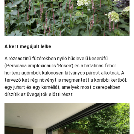
A kert megújult lelke
A rózsaszínű füzérekben nyíló hűslevelű keserűfű
(Persicaria amplexicaulis ‘Rosea’) és a hatalmas fehér
hortenziagömbök különösen látványos párost alkotnak. A
tervező két régi növényt is megmentett a korábbi kertből:
egy juhart és egy kaméliát, amelyek most cserepekben
díszítik az üvegajtók előtti részt.