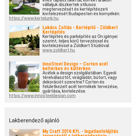
éves tapasztalattal, korrekt árakon
vállaljuk díszkertek stílusos
megtervezését és kertépítészeti
kivitelezését Budapesten és környékén.
https://www.kertelunk.hu
Lukács Zoltán - Kertépítő - Zöldkert
Kertépítés
Kertépítés és parképítés az Ön igényei
szerint, teljes körű tervezéssel és
kivitelezéssel a Zöldkert Stúdióval.
www.zoldkert.hu
InnoSteel Design – Corten acél
beltérben és kültérben
Acélok a design szolgálatában. Egyedi
térelválasztót, virágládát, bútort, vagy
dekorációt szeretne? Corten és
felületkezelt acél termékek tervezése,
gyártása, kivitelezése.
https://www.innosteeldesign.com
Lakberendező ajánló
My Craft 2016 Kft. - Ingatlanfelújítás
tervezéstől a lakberendezésig -