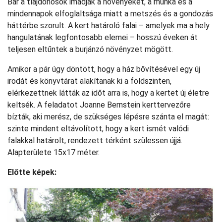
Bár a tlajdonosok imádják a növényeket, a munka és a
mindennapok elfoglaltsága miatt a metszés és a gondozás
háttérbe szorult. A kert határoló falai – amelyek ma a hely
hangulatának legfontosabb elemei – hosszú éveken át
teljesen eltűntek a burjánzó növényzet mögött.
Amikor a pár úgy döntött, hogy a ház bővítésével egy új
irodát és könyvtárat alakítanak ki a földszinten,
elérkezettnek látták az időt arra is, hogy a kertet új életre
keltsék. A feladatot Joanne Bernstein kerttervezőre
bízták, aki merész, de szükséges lépésre szánta el magát:
szinte mindent eltávolított, hogy a kert ismét valódi
falakkal határolt, rendezett térként szülessen újjá.
Alapterülete 15x17 méter.
Előtte képek: