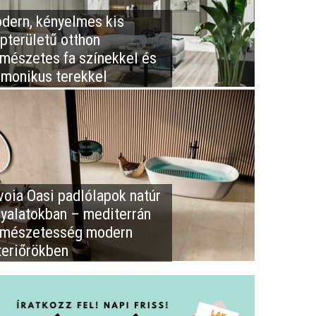
dern, kényelmes kis
apterületű otthon
rmészetes fa színekkel és
rmonikus terekkel
voia Oasi padlólapok natúr
nyalatokban – mediterrán
rmészetesség modern
teriőrökben