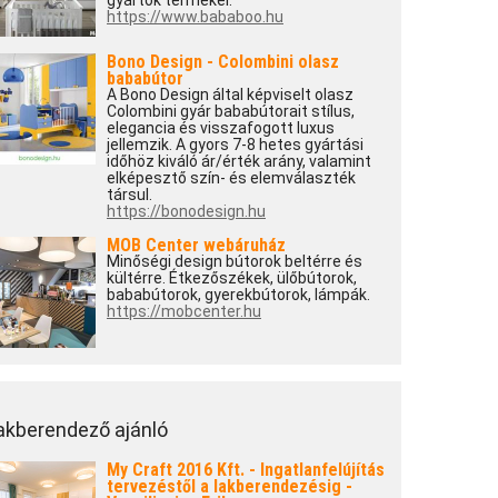
gyártók termékei.
https://www.bababoo.hu
Bono Design - Colombini olasz
bababútor
A Bono Design által képviselt olasz
Colombini gyár bababútorait stílus,
elegancia és visszafogott luxus
jellemzik. A gyors 7-8 hetes gyártási
időhöz kiváló ár/érték arány, valamint
elképesztő szín- és elemválaszték
társul.
https://bonodesign.hu
MOB Center webáruház
Minőségi design bútorok beltérre és
kültérre. Étkezőszékek, ülőbútorok,
bababútorok, gyerekbútorok, lámpák.
https://mobcenter.hu
akberendező ajánló
My Craft 2016 Kft. - Ingatlanfelújítás
tervezéstől a lakberendezésig -