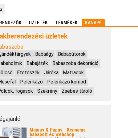
RENDEZŐK
ÜZLETEK
TERMÉKEK
KANAPÉ
akberendezési üzletek
abaszoba
jándéktárgyak
Babaágy
Bababútorok
abaholmik
Babajáték
Babaszoba dekoráció
Bölcső
Etetőszék
Járóka
Matracok
Mesefal
Pelenkázó
Pelenkázó komód
olcok, fogasok
Szekrény
Zsebes tároló
égajánló
Mamas & Papas - Kismama-
bababolt és webshop