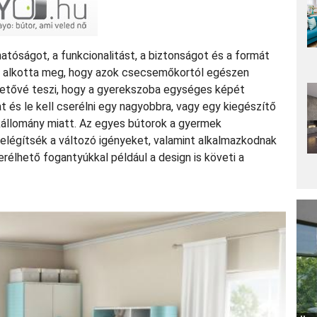
atóságot, a funkcionalitást, a biztonságot és a formát
y alkotta meg, hogy azok csecsemőkortól egészen
lehetővé teszi, hogy a gyerekszoba egységes képét
at és le kell cserélni egy nagyobbra, vagy egy kiegészítő
kállomány miatt. Az egyes bútorok a gyermek
elégítsék a változó igényeket, valamint alkalmazkodnak
erélhető fogantyúkkal például a design is követi a