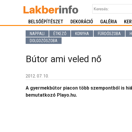
BELSŐÉPÍTÉSZET
DEKORÁCIÓ
GALÉRIA
KER
NAPPALI
ÉTKEZŐ
KONYHA
FÜRDŐSZOBA
H
DOLGOZÓSZOBA
Bútor ami veled nő
2012. 07. 10.
A gyermekbútor piacon több szempontból is hián
bemutatkozó Playo.hu.