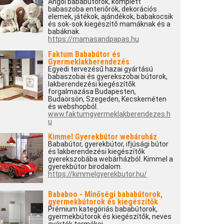
Angol bababútorok, komplett
babaszoba enteriőrök, dekorációs
elemek, játékok, ajándékok, babakocsik
és sok-sok kiegészítő mamáknak és a
babáknak.
https://mamasandpapas.hu
Faktum Bababútor és
Gyermeklakberendezés
Egyedi tervezésű hazai gyártású
babaszobai és gyerekszobai bútorok,
lakberendezési kiegészítők
forgalmazása Budapesten,
Budaörsön, Szegeden, Kecskeméten
és webshopból.
www.faktumgyermeklakberendezes.h
u
Kimmel Gyerekbútor webáruház
Bababútor, gyerekbútor, ifjúsági bútor
és lakberendezési kiegészítők
gyerekszobába webárházból. Kimmel a
gyerekbútor birodalom.
https://kimmelgyerekbutor.hu/
Bababoo - Minőségi bababútorok,
gyermekbútorok és kiegészítők
Prémium kategóriás bababútorok,
gyermekbútorok és kiegészítők, neves