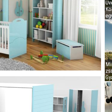
Üv
Kö
eg
Mir
zs
Gy