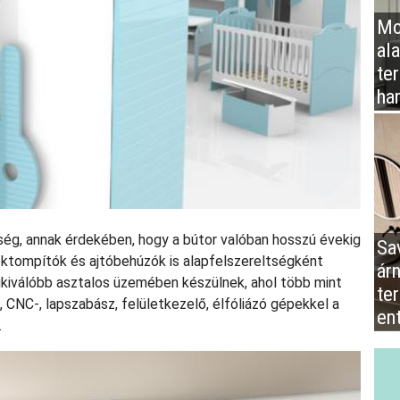
Mo
al
te
ha
ség, annak érdekében, hogy a bútor valóban hosszú évekig
Sa
óktompítók és ajtóbehúzók is alapfelszereltségként
ár
kiválóbb asztalos üzemében készülnek, ahol több mint
te
CNC-, lapszabász, felületkezelő, élfóliázó gépekkel a
en
.