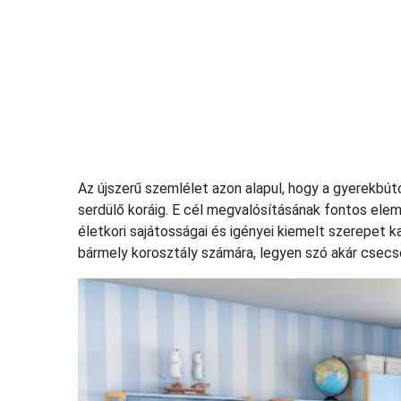
Az újszerű szemlélet azon alapul, hogy a gyerekbút
serdülő koráig. E cél megvalósításának fontos ele
életkori sajátosságai és igényei kiemelt szerepet 
bármely korosztály számára, legyen szó akár csecse