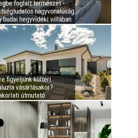
egbe foglalt természet -
ltségtudatos nagyvonalúság
y budai hegyvidéki villában
e figyeljünk kültéri
aluzia vásárlásakor?
akorlati útmutató