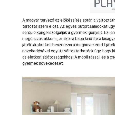
A magyar tervező az előkészítés során a változtath
tartotta szem előtt. Az egyes bútorcsaládokat úg
serdülő korig kiszolgálják a gyermek igényeit. Ez 
megőrizzük akkor is, amikor a baba kinőtte a kiságy
játéktárolót kell beszerezni a megnövekedett játé
növekedésével együtt változtathatóak úgy, hogy ki
az életkori sajátosságokhoz. A mobilitással, és a cs
gyermek növekedését.