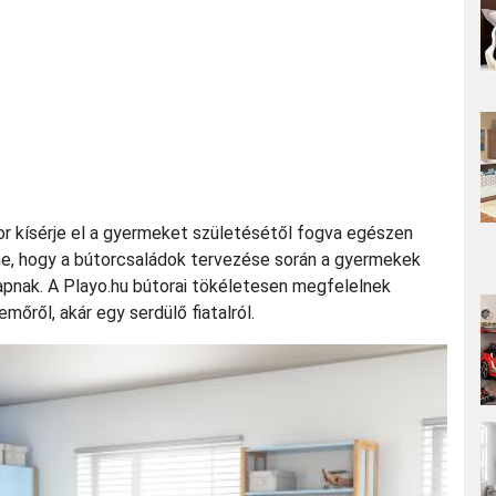
or kísérje el a gyermeket születésétől fogva egészen
me, hogy a bútorcsaládok tervezése során a gyermekek
kapnak. A Playo.hu bútorai tökéletesen megfelelnek
mőről, akár egy serdülő fiatalról.