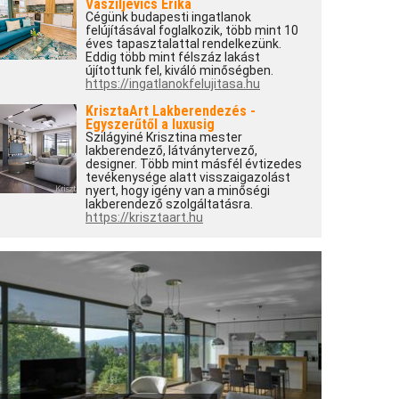
Vasziljevics Erika
Cégünk budapesti ingatlanok
felújításával foglalkozik, több mint 10
éves tapasztalattal rendelkezünk.
Eddig több mint félszáz lakást
újítottunk fel, kiváló minőségben.
https://ingatlanokfelujitasa.hu
KrisztaArt Lakberendezés -
Egyszerűtől a luxusig
Szilágyiné Krisztina mester
lakberendező, látványtervező,
designer. Több mint másfél évtizedes
tevékenysége alatt visszaigazolást
nyert, hogy igény van a minőségi
lakberendező szolgáltatásra.
https://krisztaart.hu