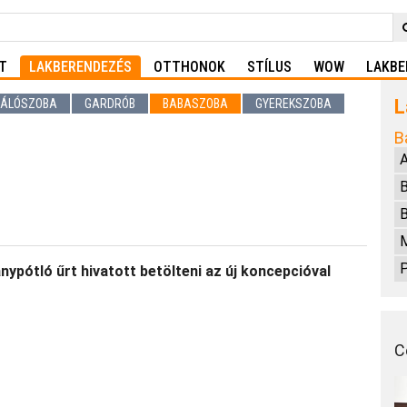
T
LAKBERENDEZÉS
OTTHONOK
STÍLUS
WOW
LAKBE
L
ÁLÓSZOBA
GARDRÓB
BABASZOBA
GYEREKSZOBA
B
A
B
P
ypótló űrt hivatott betölteni az új koncepcióval
C