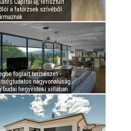
ährs Capital új, letisztult
dlói a fatörzsek szívéből
ármaznak
egbe foglalt természet -
ltségtudatos nagyvonalúság
y budai hegyvidéki villában