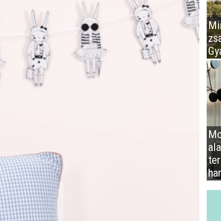
Mir
zs
Gy
Mo
al
te
ha