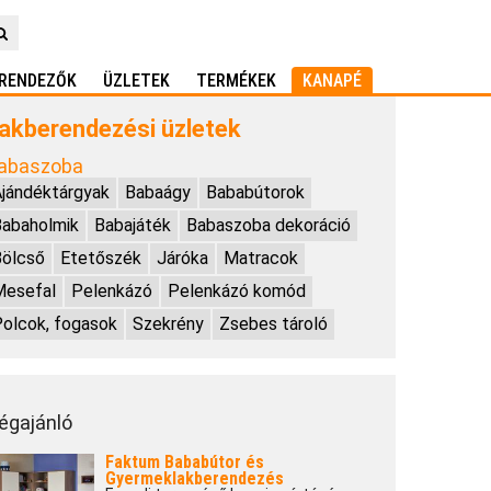
RENDEZŐK
ÜZLETEK
TERMÉKEK
KANAPÉ
akberendezési üzletek
abaszoba
jándéktárgyak
Babaágy
Bababútorok
abaholmik
Babajáték
Babaszoba dekoráció
Bölcső
Etetőszék
Járóka
Matracok
Mesefal
Pelenkázó
Pelenkázó komód
olcok, fogasok
Szekrény
Zsebes tároló
égajánló
Faktum Bababútor és
Gyermeklakberendezés