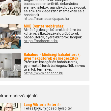
Angol bababútorok, komplett
babaszoba enteriőrök, dekorációs
elemek, játékok, ajándékok, babakocsik
és sok-sok kiegészítő mamáknak és a
babáknak.
https://mamasandpapas.hu
MOB Center webáruház
Minőségi design bútorok beltérre és
kültérre. Étkezőszékek, ülőbútorok,
bababútorok, gyerekbútorok, lámpák.
https://mobcenter.hu
Bababoo - Minőségi bababútorok,
gyermekbútorok és kiegészítők
Prémium kategóriás bababútorok,
gyermekbútorok és kiegészítők, neves
gyártók termékei.
https://www.bababoo.hu
akberendező ajánló
Lang Viktoria Enteriőr
Teljes körű, minőségi belső tér