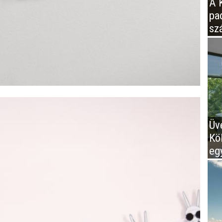
A K
pa
sz
Üv
Kö
eg