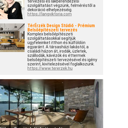
tervezési és lakberendezési
szolgáltatást végzünk, felméréstől a
dekoráció elhelyezéséig.
https://langviktoria.com
TérÉrzék Design Stúdió - Prémium
Belsőépítészeti tervezés
Komplex belsőépítészeti
szolgáltatásokkal segítjük
ügyfeleinket itthon és külföldön
egyaránt. A társasházi lakástól, a
családi házon át, irodák, üzletek,
szállodák, kávézók és éttermek
belsőépítészeti tervezésével és igény
szerint, kivitelezésével foglalkozunk.
https://www.tererzek.hu