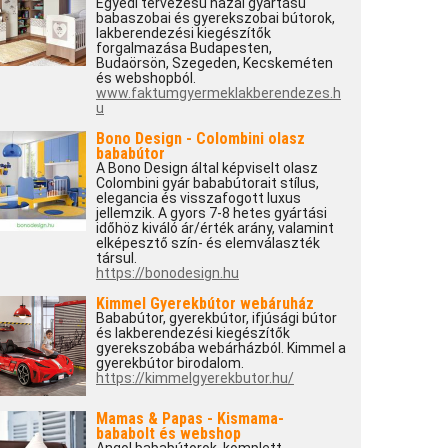
Egyedi tervezésű hazai gyártású
babaszobai és gyerekszobai bútorok,
lakberendezési kiegészítők
forgalmazása Budapesten,
Budaörsön, Szegeden, Kecskeméten
és webshopból.
www.faktumgyermeklakberendezes.h
u
Bono Design - Colombini olasz
bababútor
A Bono Design által képviselt olasz
Colombini gyár bababútorait stílus,
elegancia és visszafogott luxus
jellemzik. A gyors 7-8 hetes gyártási
időhöz kiváló ár/érték arány, valamint
elképesztő szín- és elemválaszték
társul.
https://bonodesign.hu
Kimmel Gyerekbútor webáruház
Bababútor, gyerekbútor, ifjúsági bútor
és lakberendezési kiegészítők
gyerekszobába webárházból. Kimmel a
gyerekbútor birodalom.
https://kimmelgyerekbutor.hu/
Mamas & Papas - Kismama-
bababolt és webshop