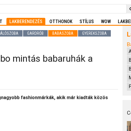
T
LAKBERENDEZÉS
OTTHONOK
STÍLUS
WOW
LAKBE
L
ÁLÓSZOBA
GARDRÓB
BABASZOBA
GYEREKSZOBA
B
A
mbo mintás babaruhák a
B
P
 legnagyobb fashionmárkák, akik már kiadták közös
C