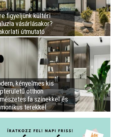
e figyeljünk kültéri
aluzia vásárlásakor?
akorlati útmutató
dern, kényelmes kis
apterületű otthon
rmészetes fa színekkel és
rmonikus terekkel