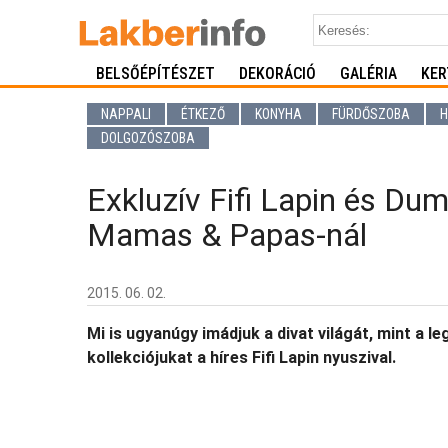
BELSŐÉPÍTÉSZET
DEKORÁCIÓ
GALÉRIA
KER
NAPPALI
ÉTKEZŐ
KONYHA
FÜRDŐSZOBA
H
DOLGOZÓSZOBA
Exkluzív Fifi Lapin és Du
Mamas & Papas-nál
2015. 06. 02.
Mi is ugyanúgy imádjuk a divat világát, mint a
kollekciójukat a híres Fifi Lapin nyuszival.