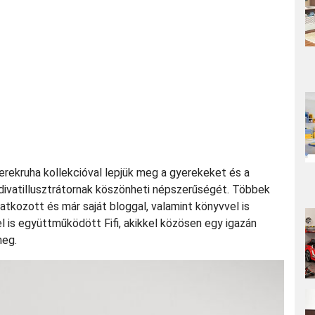
gyerekruha kollekcióval lepjük meg a gyerekeket és a
egy divatillusztrátornak köszönheti népszerűségét. Többek
tatkozott és már saját bloggal, valamint könyvvel is
 is együttműködött Fifi, akikkel közösen egy igazán
meg.