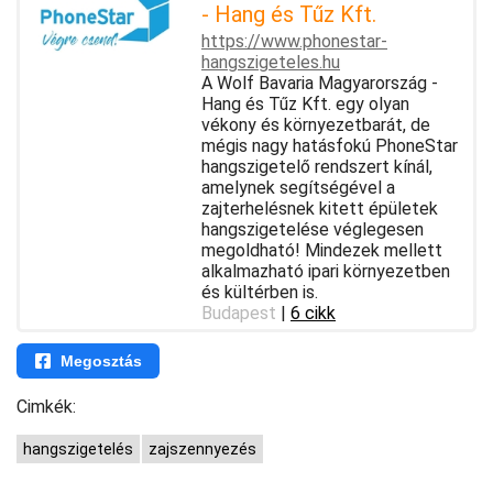
- Hang és Tűz Kft.
https://www.phonestar-
hangszigeteles.hu
A Wolf Bavaria Magyarország -
Hang és Tűz Kft. egy olyan
vékony és környezetbarát, de
mégis nagy hatásfokú PhoneStar
hangszigetelő rendszert kínál,
amelynek segítségével a
zajterhelésnek kitett épületek
hangszigetelése véglegesen
megoldható! Mindezek mellett
alkalmazható ipari környezetben
és kültérben is.
Budapest
|
6 cikk
Megosztás
Cimkék:
hangszigetelés
zajszennyezés