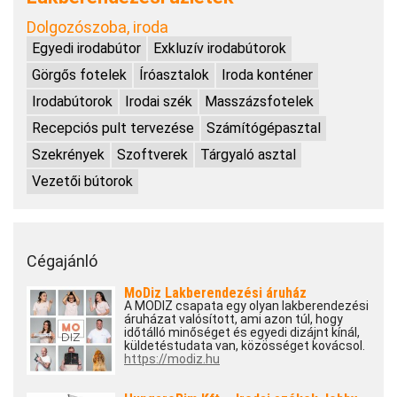
Dolgozószoba, iroda
Egyedi irodabútor
Exkluzív irodabútorok
Görgős fotelek
Íróasztalok
Iroda konténer
Irodabútorok
Irodai szék
Masszázsfotelek
Recepciós pult tervezése
Számítógépasztal
Szekrények
Szoftverek
Tárgyaló asztal
Vezetői bútorok
Cégajánló
MoDiz Lakberendezési áruház
A MODIZ csapata egy olyan lakberendezési
áruházat valósított, ami azon túl, hogy
időtálló minőséget és egyedi dizájnt kínál,
küldetéstudata van, közösséget kovácsol.
https://modiz.hu