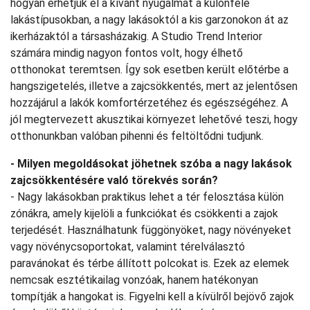
hogyan érhetjük el a kívánt nyugalmat a különféle
lakástípusokban, a nagy lakásoktól a kis garzonokon át az
ikerházaktól a társasházakig. A Studio Trend Interior
számára mindig nagyon fontos volt, hogy élhető
otthonokat teremtsen. Így sok esetben került előtérbe a
hangszigetelés, illetve a zajcsökkentés, mert az jelentősen
hozzájárul a lakók komfortérzetéhez és egészségéhez. A
jól megtervezett akusztikai környezet lehetővé teszi, hogy
otthonunkban valóban pihenni és feltöltődni tudjunk.
- Milyen megoldásokat jöhetnek szóba a nagy lakások
zajcsökkentésére való törekvés során?
- Nagy lakásokban praktikus lehet a tér felosztása külön
zónákra, amely kijelöli a funkciókat és csökkenti a zajok
terjedését. Használhatunk függönyöket, nagy növényeket
vagy növénycsoportokat, valamint térelválasztó
paravánokat és térbe állított polcokat is. Ezek az elemek
nemcsak esztétikailag vonzóak, hanem hatékonyan
tompítják a hangokat is. Figyelni kell a kívülről bejövő zajok