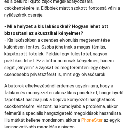
és a belülről kijutó zajok megakadályozására,
csökkentésére is. Előbbiek miatt szokott fontossá válni a
nyílászárók cseréje.
- Mi a helyzet a kis lakásokkal? Hogyan lehet ott
biztosítani az akusztikai kényelmet?
- Kis lakásokban a csendes elvonulás megteremtése
különösen fontos. Szóba jöhetnek a magas támlás,
kárpitozott fotelek. Például egy fülesfotel, nagyon
praktikus lehet. Ez a bútor nemcsak kényelmes, hanem
segít „elnyelni” a zajokat és megteremteni egy olyan
csendesebb privátszférát is, mint egy olvasósarok.
A bútorok elhelyezésénél érdemes ügyelni arra, hogy a
falakon és mennyezeten akusztikus paneleket, hangelnyelő
tapétákat használjunk a bejövő környezeti hanghatások
csökkentésére. Viszont, ha komolyabb a probléma, akkor
felmerül a speciális hangszigetelő megoldások használata.
Ha márkát kellene mondanom, akkor a
PhoneStar
az egyik
leginnovatívabb megoldás a piacon.