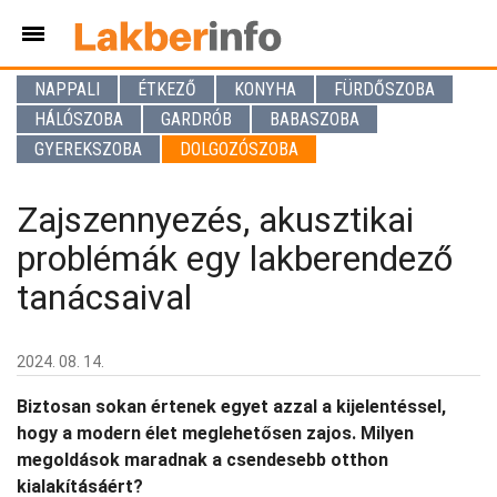
NAPPALI
ÉTKEZŐ
KONYHA
FÜRDŐSZOBA
HÁLÓSZOBA
GARDRÓB
BABASZOBA
GYEREKSZOBA
DOLGOZÓSZOBA
Zajszennyezés, akusztikai
problémák egy lakberendező
tanácsaival
2024. 08. 14.
Biztosan sokan értenek egyet azzal a kijelentéssel,
hogy a modern élet meglehetősen zajos. Milyen
megoldások maradnak a csendesebb otthon
kialakításáért?