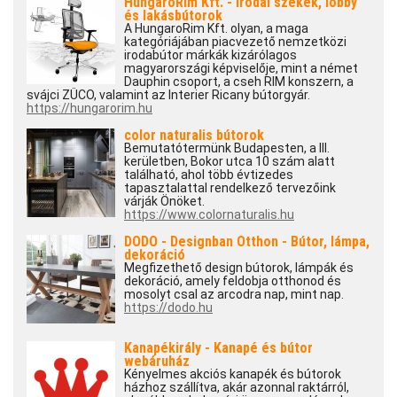
HungaroRim Kft. - Irodai székek, lobby
és lakásbútorok
A HungaroRim Kft. olyan, a maga
kategóriájában piacvezető nemzetközi
irodabútor márkák kizárólagos
magyarországi képviselője, mint a német
Dauphin csoport, a cseh RIM konszern, a
svájci ZÜCO, valamint az Interier Ricany bútorgyár.
https://hungarorim.hu
color naturalis bútorok
Bemutatótermünk Budapesten, a III.
kerületben, Bokor utca 10 szám alatt
található, ahol több évtizedes
tapasztalattal rendelkező tervezőink
várják Önöket.
https://www.colornaturalis.hu
DODO - Designban Otthon - Bútor, lámpa,
dekoráció
Megfizethető design bútorok, lámpák és
dekoráció, amely feldobja otthonod és
mosolyt csal az arcodra nap, mint nap.
https://dodo.hu
Kanapékirály - Kanapé és bútor
webáruház
Kényelmes akciós kanapék és bútorok
házhoz szállítva, akár azonnal raktárról,