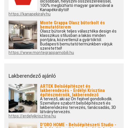
olcsóbban, helyszíni összeszereléssel,
100% megbízható magyar garanciával a
Kanapékirálytól!
https://kanapekiraly.hu
Monte Grappa Olasz bútorbolt és
bemutatóterem
Olasz bútorok teljes választéka design és
klasszikus stílusban a lakás minden
pontjára, közvetlenül a gyártóktól.
Budapesti bemutatótermünkben várjuk
szeretettel!
https://www.montegrappamobili.hu
Lakberendező ajánló
ARTEK Belsőépítészet és
lakberendezés - Erdélyi Krisztina
építészmérnök, lakberendező
A tervező, aki az Ön fejével gondolkodik.
Személyre szabott belsőépítészeti és
lakberendezési tervezés, tanácsadás, 3D
látványtervezés.
https://erdelyikrisztina.hu
D’ORO HOME - Belsőépítészeti Studio -