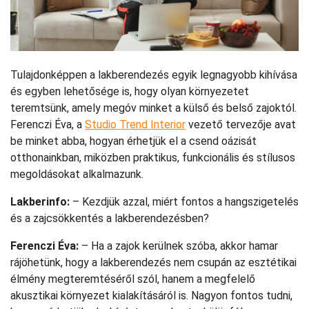
Tulajdonképpen a lakberendezés egyik legnagyobb kihívása
és egyben lehetősége is, hogy olyan környezetet
teremtsünk, amely megóv minket a külső és belső zajoktól.
Ferenczi Éva, a
Studio Trend Interior
vezető tervezője avat
be minket abba, hogyan érhetjük el a csend oázisát
otthonainkban, miközben praktikus, funkcionális és stílusos
megoldásokat alkalmazunk.
Lakberinfo:
– Kezdjük azzal, miért fontos a hangszigetelés
és a zajcsökkentés a lakberendezésben?
Ferenczi Éva:
– Ha a zajok kerülnek szóba, akkor hamar
rájöhetünk, hogy a lakberendezés nem csupán az esztétikai
élmény megteremtéséről szól, hanem a megfelelő
akusztikai környezet kialakításáról is. Nagyon fontos tudni,