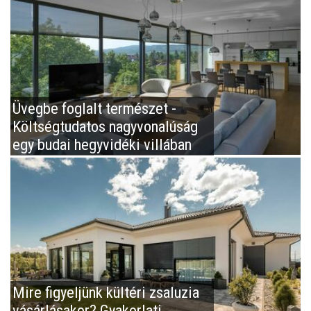
Üvegbe foglalt természet -
Költségtudatos nagyvonalúság
egy budai hegyvidéki villában
Mire figyeljünk kültéri zsaluzia
vásárlásakor? Gyakorlati