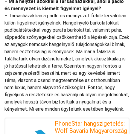
– Mi a helyzet azokkal a társasházakkal, ahol a padló
és mennyezet is kiemelt figyelmet igényel?
– Társasházakban a padló és mennyezet felületei valóban
külön figyelmet igényelnek. Hangelnyelő burkolatokkal,
padlóalátétekkel vagy parafa burkolattal, valamint puha,
süppedős szőnyegekkel csökkenthető a lépések zaja. Ezek
az anyagok nemcsak hangelnyelő tulajdonságokkal bírnak,
hanem esztétikailag is előnyösek. Ma már a falakra is
találhatunk olyan dizájnelemeket, amelyek akusztikailag is
jó hatással lehetnek a térre. Szerintem nagyon fontos a
zajszennyezésről beszélni, mert ez egy kevésbé ismert
téma, viszont a csend megteremtése az otthonunkban
nem luxus, hanem alapvető szükséglet. Fontos, hogy
figyeljünk a részletekre és használjunk olyan megoldásokat,
amelyek hosszú távon biztosítják a nyugalmat és a
kényelmet. Mi erre minden ügyfelünk esetében figyelünk.
PhoneStar hangszigetelés:
Wolf Bavaria Magyarország