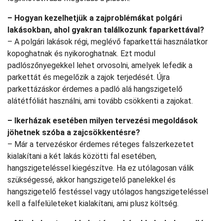
– Hogyan kezelhetjük a zajproblémákat polgári
lakásokban, ahol gyakran találkozunk faparkettával?
– A polgári lakások régi, meglévő faparkettái használatkor
kopoghatnak és nyikoroghatnak. Ezt modul
padlószőnyegekkel lehet orvosolni, amelyek lefedik a
parkettát és megelőzik a zajok terjedését. Újra
parkettázáskor érdemes a padló alá hangszigetelő
alátétfóliát használni, ami tovább csökkenti a zajokat.
– Ikerházak esetében milyen tervezési megoldások
jöhetnek szóba a zajcsökkentésre?
– Már a tervezéskor érdemes réteges falszerkezetet
kialakítani a két lakás közötti fal esetében,
hangszigeteléssel kiegészítve. Ha ez utólagosan válik
szükségessé, akkor hangszigetelő panelekkel és
hangszigetelő festéssel vagy utólagos hangszigeteléssel
kell a falfelületeket kialakítani, ami plusz költség.