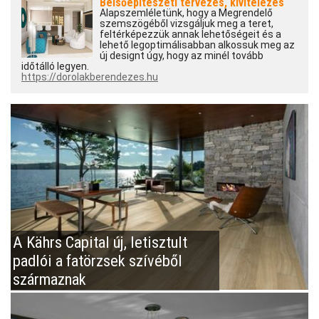
Belsőépítészeti tervezés, kivitelezés
Alapszemléletünk, hogy a Megrendelő
szemszögéből vizsgáljuk meg a teret,
feltérképezzük annak lehetőségeit és a
lehető legoptimálisabban alkossuk meg az
új designt úgy, hogy az minél tovább
időtálló legyen.
https://dorolakberendezes.hu
A Kährs Capital új, letisztult
padlói a fatörzsek szívéből
származnak