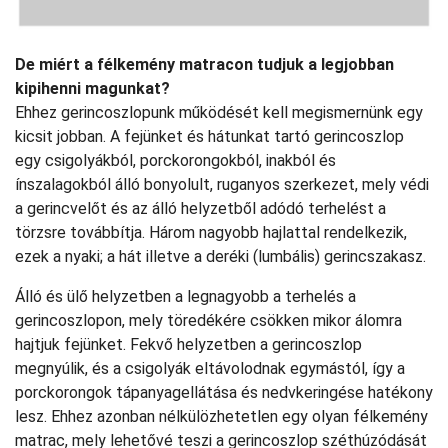
De miért a félkemény matracon tudjuk a legjobban
kipihenni magunkat?
Ehhez gerincoszlopunk működését kell megismernünk egy
kicsit jobban. A fejünket és hátunkat tartó gerincoszlop
egy csigolyákból, porckorongokból, inakból és
ínszalagokból álló bonyolult, ruganyos szerkezet, mely védi
a gerincvelőt és az álló helyzetből adódó terhelést a
törzsre továbbítja. Három nagyobb hajlattal rendelkezik,
ezek a nyaki; a hát illetve a deréki (lumbális) gerincszakasz.
Álló és ülő helyzetben a legnagyobb a terhelés a
gerincoszlopon, mely töredékére csökken mikor álomra
hajtjuk fejünket. Fekvő helyzetben a gerincoszlop
megnyúlik, és a csigolyák eltávolodnak egymástól, így a
porckorongok tápanyagellátása és nedvkeringése hatékony
lesz. Ehhez azonban nélkülözhetetlen egy olyan félkemény
matrac, mely lehetővé teszi a gerincoszlop széthúzódását