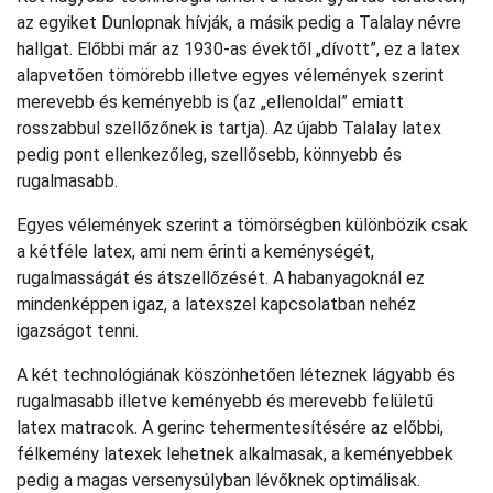
az egyiket Dunlopnak hívják, a másik pedig a Talalay névre
hallgat. Előbbi már az 1930-as évektől „dívott”, ez a latex
alapvetően tömörebb illetve egyes vélemények szerint
merevebb és keményebb is (az „ellenoldal” emiatt
rosszabbul szellőzőnek is tartja). Az újabb Talalay latex
pedig pont ellenkezőleg, szellősebb, könnyebb és
rugalmasabb.
Egyes vélemények szerint a tömörségben különbözik csak
a kétféle latex, ami nem érinti a keménységét,
rugalmasságát és átszellőzését. A habanyagoknál ez
mindenképpen igaz, a latexszel kapcsolatban nehéz
igazságot tenni.
A két technológiának köszönhetően léteznek lágyabb és
rugalmasabb illetve keményebb és merevebb felületű
latex matracok. A gerinc tehermentesítésére az előbbi,
félkemény latexek lehetnek alkalmasak, a keményebbek
pedig a magas versenysúlyban lévőknek optimálisak.