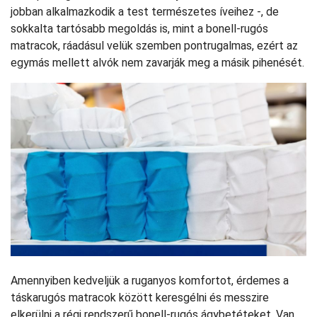
jobban alkalmazkodik a test természetes íveihez -, de
sokkalta tartósabb megoldás is, mint a bonell-rugós
matracok, ráadásul velük szemben pontrugalmas, ezért az
egymás mellett alvók nem zavarják meg a másik pihenését.
Amennyiben kedveljük a ruganyos komfortot, érdemes a
táskarugós matracok között keresgélni és messzire
elkerülni a régi rendszerű bonell-rugós ágybetéteket. Van