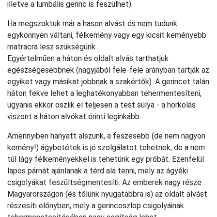
illetve a lumbális gerinc is feszülhet).
Ha megszoktuk már a hason alvást és nem tudunk
egykönnyen váltani, félkemény vagy egy kicsit keményebb
matracra lesz szükségünk.
Egyértelműen a háton és oldalt alvás tarthatjuk
egészségesebbnek (nagyjából fele-fele arányban tartják az
egyiket vagy másikat jobbnak a szakértők). A gerincet talán
háton fekve lehet a leghatékonyabban tehermentesíteni,
ugyanis ekkor oszlik el teljesen a test súlya - a horkolás
viszont a háton alvókat érinti leginkább.
Amennyiben hanyatt alszunk, a feszesebb (de nem nagyon
kemény!) ágybetétek is jó szolgálatot tehetnek, de a nem
túl lágy félkeményekkel is tehetünk egy próbát. Ezenfelül
lapos párnát ajánlanak a térd alá tenni, mely az ágyéki
csigolyákat feszültségmentesíti. Az emberek nagy része
Magyarországon (és tőlünk nyugatabbra is) az oldalt alvást
részesíti előnyben, mely a gerincoszlop csigolyáinak