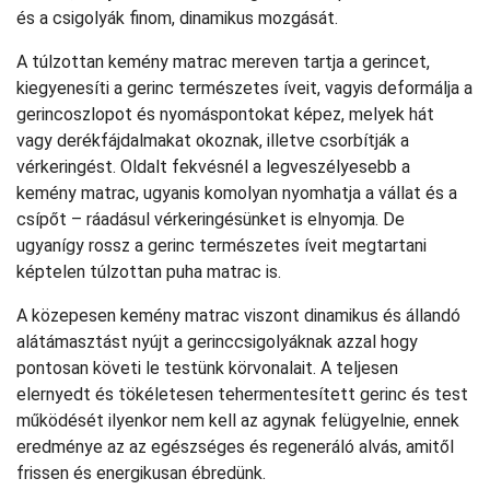
és a csigolyák finom, dinamikus mozgását.
A túlzottan kemény matrac mereven tartja a gerincet,
kiegyenesíti a gerinc természetes íveit, vagyis deformálja a
gerincoszlopot és nyomáspontokat képez, melyek hát
vagy derékfájdalmakat okoznak, illetve csorbítják a
vérkeringést. Oldalt fekvésnél a legveszélyesebb a
kemény matrac, ugyanis komolyan nyomhatja a vállat és a
csípőt – ráadásul vérkeringésünket is elnyomja. De
ugyanígy rossz a gerinc természetes íveit megtartani
képtelen túlzottan puha matrac is.
A közepesen kemény matrac viszont dinamikus és állandó
alátámasztást nyújt a gerinccsigolyáknak azzal hogy
pontosan követi le testünk körvonalait. A teljesen
elernyedt és tökéletesen tehermentesített gerinc és test
működését ilyenkor nem kell az agynak felügyelnie, ennek
eredménye az az egészséges és regeneráló alvás, amitől
frissen és energikusan ébredünk.