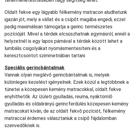
tehermenetesítésében nagy segítség lehet.
Oldalt fekve egy lágyabb félkemény matracon aludhatunk
igazán jót, mely a vállat és a csípőt magába engedi, ezzel
pedig maximálisan támogatja a gerinc természetes
pozícióját. Mivel a térdek elcsúszhatnak egymásról, ennél a
helyzetnél is egy lapos párnával a térdek között lehet a
lumbális csigolyákat nyomásmentesíteni és a
keresztcsontot szimmetriában tartani.
Speciális gerincbántalmak
Vannak olyan meglévő gerincbántalmak is, melyek
különleges kezelést igényelnek. Ezek közül a legtöbbnek a
tünetei a közepesen kemény matracokkal, oldalt fekve
enyhíthetők. Az ízületi gyulladás, reuma, nyáktömlő
gyulladás és oldalirányú gerincferdülés közepesen kemény
matracokat kíván, de az oldalt fekvő pozíciót, félkemény
matraccal érdemes választaniuk a csípő fájdalomban
szenvedőknek is.