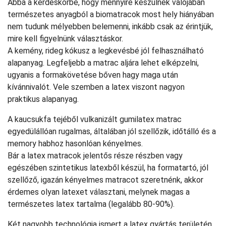
Abba a kérdéskörbe, hogy mennyire készülnek valójában
természetes anyagból a biomatracok most hely hiányában
nem tudunk mélyebben belemenni, inkább csak az érintjük,
mire kell figyelnünk választáskor.
A kemény, rideg kókusz a legkevésbé jól felhasználható
alapanyag. Legfeljebb a matrac aljára lehet elképzelni,
ugyanis a formakövetése bőven hagy maga után
kívánnivalót. Vele szemben a latex viszont nagyon
praktikus alapanyag.
A kaucsukfa tejéből vulkanizált gumilatex matrac
egyedülállóan rugalmas, általában jól szellőzik, időtálló és a
memory habhoz hasonlóan kényelmes.
Bár a latex matracok jelentős része részben vagy
egészében szintetikus latexből készül, ha formatartó, jól
szellőző, igazán kényelmes matracot szeretnénk, akkor
érdemes olyan latexet választani, melynek magas a
természetes latex tartalma (legalább 80-90%).
Két nagyobb technológia ismert a latex gyártás területén,