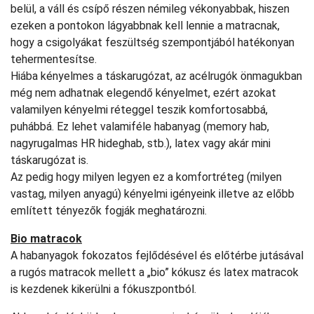
belül, a váll és csípő részen némileg vékonyabbak, hiszen
ezeken a pontokon lágyabbnak kell lennie a matracnak,
hogy a csigolyákat feszültség szempontjából hatékonyan
tehermentesítse.
Hiába kényelmes a táskarugózat, az acélrugók önmagukban
még nem adhatnak elegendő kényelmet, ezért azokat
valamilyen kényelmi réteggel teszik komfortosabbá,
puhábbá. Ez lehet valamiféle habanyag (memory hab,
nagyrugalmas HR hideghab, stb.), latex vagy akár mini
táskarugózat is.
Az pedig hogy milyen legyen ez a komfortréteg (milyen
vastag, milyen anyagú) kényelmi igényeink illetve az előbb
említett tényezők fogják meghatározni.
Bio matracok
A habanyagok fokozatos fejlődésével és előtérbe jutásával
a rugós matracok mellett a „bio” kókusz és latex matracok
is kezdenek kikerülni a fókuszpontból.