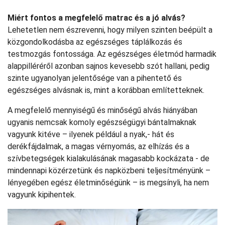
Miért fontos a megfelelő matrac és a jó alvás?
Lehetetlen nem észrevenni, hogy milyen szinten beépült a
közgondolkodásba az egészséges táplálkozás és
testmozgás fontossága. Az egészséges életmód harmadik
alappilléréről azonban sajnos kevesebb szót hallani, pedig
szinte ugyanolyan jelentősége van a pihentető és
egészséges alvásnak is, mint a korábban említetteknek.
A megfelelő mennyiségű és minőségű alvás hiányában
ugyanis nemcsak komoly egészségügyi bántalmaknak
vagyunk kitéve – ilyenek például a nyak,- hát és
derékfájdalmak, a magas vérnyomás, az elhízás és a
szívbetegségek kialakulásának magasabb kockázata - de
mindennapi közérzetünk és napközbeni teljesítményünk –
lényegében egész életminőségünk – is megsínyli, ha nem
vagyunk kipihentek.