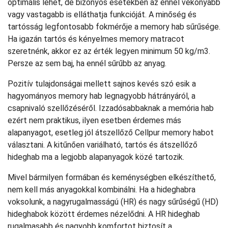
optimális lehet, de bizonyos esetekben az ennél vékonyabb
vagy vastagabb is elláthatja funkcióját. A minőség és
tartósság legfontosabb fokmérője a memory hab sűrűsége.
Ha igazán tartós és kényelmes memory matracot
szeretnénk, akkor ez az érték legyen minimum 50 kg/m3.
Persze az sem baj, ha ennél sűrűbb az anyag.
Pozitív tulajdonságai mellett sajnos kevés szó esik a
hagyományos memory hab legnagyobb hátrányáról, a
csapnivaló szellőzéséről. Izzadósabbaknak a memória hab
ezért nem praktikus, ilyen esetben érdemes más
alapanyagot, esetleg jól átszellőző Cellpur memory habot
választani. A kitűnően variálható, tartós és átszellőző
hideghab ma a legjobb alapanyagok közé tartozik.
Mivel bármilyen formában és keménységben elkészíthető,
nem kell más anyagokkal kombinálni. Ha a hideghabra
voksolunk, a nagyrugalmasságú (HR) és nagy sűrűségű (HD)
hideghabok között érdemes nézelődni. A HR hideghab
rugalmasabb és nagyobb komfortot biztosít a