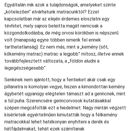
Egyáltalán mik azok a tulajdonságok, amelyeket szinte
„kötelezően” elvárhatunk matracunktól? Ezzel
kapcsolatban már az elején érdemes eloszlatni egy
tévhitet, mely sajnos beleitta magát nemcsak a
közgondolkodásba, de még orvosi körökben is népszerű
volt (manapság egyre többen ismerik fel ennek
tarthatatlanság). Ez nem más, mint a „kemény (sőt,
kőkemény matrac) matrac a legjobb” mítosz, illetve ennek
továbbfejlesztett változata, a „földön aludni a
legegészségesebb”.
Senkinek nem ajánlott, hogy a fentieket akár csak egy
pillanatra is komolyan vegye, hiszen a kimondottan kemény
ágybetét ugyanúgy elégtelen támaszt ad a gerincnek, mint
a túl puha. Szerencsére gerincorvosok kutatásaikkal
szépen megcáfolták ezt a hiedelmet. Nagy mintán végzett
kísérleteik egyértelműen kimutatták hogy a félkemény
matracokkal lehet hatékonyan enyhíteni a derék és
hátfájdalmakat, tehát ezek számítanak