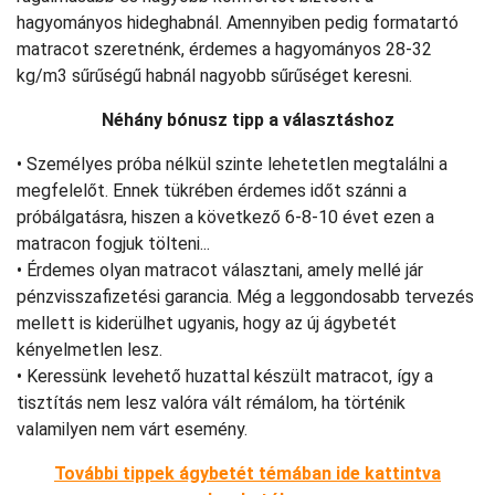
hagyományos hideghabnál. Amennyiben pedig formatartó
matracot szeretnénk, érdemes a hagyományos 28-32
kg/m3 sűrűségű habnál nagyobb sűrűséget keresni.
Néhány bónusz tipp a választáshoz
• Személyes próba nélkül szinte lehetetlen megtalálni a
megfelelőt. Ennek tükrében érdemes időt szánni a
próbálgatásra, hiszen a következő 6-8-10 évet ezen a
matracon fogjuk tölteni...
• Érdemes olyan matracot választani, amely mellé jár
pénzvisszafizetési garancia. Még a leggondosabb tervezés
mellett is kiderülhet ugyanis, hogy az új ágybetét
kényelmetlen lesz.
• Keressünk levehető huzattal készült matracot, így a
tisztítás nem lesz valóra vált rémálom, ha történik
valamilyen nem várt esemény.
További tippek ágybetét témában ide kattintva