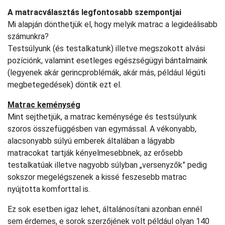
A matracválasztás legfontosabb szempontjai
Mi alapján dönthetjük el, hogy melyik matrac a legideálisabb
számunkra?
Testsúlyunk (és testalkatunk) illetve megszokott alvási
pozíciónk, valamint esetleges egészségügyi bántalmaink
(legyenek akár gerincproblémák, akár más, például légúti
megbetegedések) döntik ezt el.
Matrac keménység
Mint sejthetjük, a matrac keménysége és testsúlyunk
szoros összefüggésben van egymással. A vékonyabb,
alacsonyabb súlyú emberek általában a lágyabb
matracokat tartják kényelmesebbnek, az erősebb
testalkatúak illetve nagyobb súlyban „versenyzők” pedig
sokszor megelégszenek a kissé feszesebb matrac
nyújtotta komforttal is.
Ez sok esetben igaz lehet, általánosítani azonban ennél
sem érdemes, e sorok szerzőjének volt például olyan 140