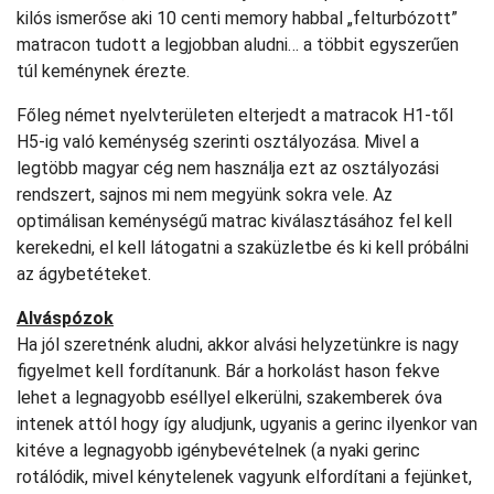
kilós ismerőse aki 10 centi memory habbal „felturbózott”
matracon tudott a legjobban aludni… a többit egyszerűen
túl keménynek érezte.
Főleg német nyelvterületen elterjedt a matracok H1-től
H5-ig való keménység szerinti osztályozása. Mivel a
legtöbb magyar cég nem használja ezt az osztályozási
rendszert, sajnos mi nem megyünk sokra vele. Az
optimálisan keménységű matrac kiválasztásához fel kell
kerekedni, el kell látogatni a szaküzletbe és ki kell próbálni
az ágybetéteket.
Alváspózok
Ha jól szeretnénk aludni, akkor alvási helyzetünkre is nagy
figyelmet kell fordítanunk. Bár a horkolást hason fekve
lehet a legnagyobb eséllyel elkerülni, szakemberek óva
intenek attól hogy így aludjunk, ugyanis a gerinc ilyenkor van
kitéve a legnagyobb igénybevételnek (a nyaki gerinc
rotálódik, mivel kénytelenek vagyunk elfordítani a fejünket,