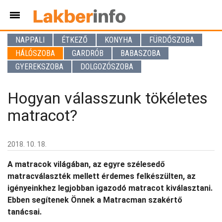
NAPPALI
ÉTKEZŐ
KONYHA
FÜRDŐSZOBA
HÁLÓSZOBA
GARDRÓB
BABASZOBA
GYEREKSZOBA
DOLGOZÓSZOBA
Hogyan válasszunk tökéletes
matracot?
2018. 10. 18.
A matracok világában, az egyre szélesedő
matracválaszték mellett érdemes felkészülten, az
igényeinkhez legjobban igazodó matracot kiválasztani.
Ebben segítenek Önnek a Matracman szakértő
tanácsai.