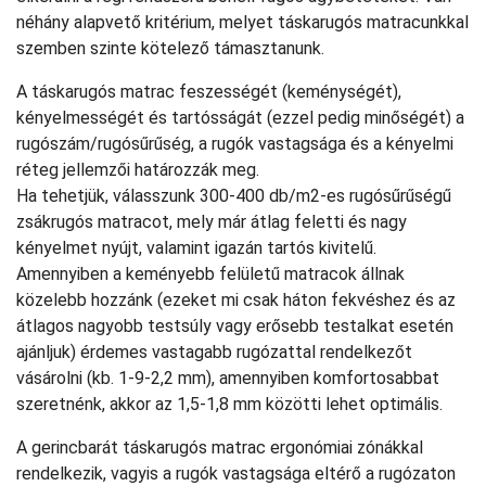
néhány alapvető kritérium, melyet táskarugós matracunkkal
szemben szinte kötelező támasztanunk.
A táskarugós matrac feszességét (keménységét),
kényelmességét és tartósságát (ezzel pedig minőségét) a
rugószám/rugósűrűség, a rugók vastagsága és a kényelmi
réteg jellemzői határozzák meg.
Ha tehetjük, válasszunk 300-400 db/m2-es rugósűrűségű
zsákrugós matracot, mely már átlag feletti és nagy
kényelmet nyújt, valamint igazán tartós kivitelű.
Amennyiben a keményebb felületű matracok állnak
közelebb hozzánk (ezeket mi csak háton fekvéshez és az
átlagos nagyobb testsúly vagy erősebb testalkat esetén
ajánljuk) érdemes vastagabb rugózattal rendelkezőt
vásárolni (kb. 1-9-2,2 mm), amennyiben komfortosabbat
szeretnénk, akkor az 1,5-1,8 mm közötti lehet optimális.
A gerincbarát táskarugós matrac ergonómiai zónákkal
rendelkezik, vagyis a rugók vastagsága eltérő a rugózaton