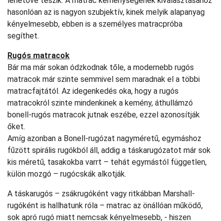
lehetővé teszik. A matrac keménységének kiválasztásához
hasonlóan az is nagyon szubjektív, kinek melyik alapanyag
kényelmesebb, ebben is a személyes matracpróba
segíthet.
Rugós matracok
Bár ma már sokan ódzkodnak tőle, a modernebb rugós
matracok már szinte semmivel sem maradnak el a többi
matracfajtától. Az idegenkedés oka, hogy a rugós
matracokról szinte mindenkinek a kemény, áthullámzó
bonell-rugós matracok jutnak eszébe, ezzel azonosítják
őket.
Amíg azonban a Bonell-rugózat nagyméretű, egymáshoz
fűzött spirális rugókból áll, addig a táskarugózatot már sok
kis méretű, tasakokba varrt – tehát egymástól független,
külön mozgó – rugócskák alkotják.
A táskarugós – zsákrugóként vagy ritkábban Marshall-
rugóként is hallhatunk róla – matrac az önállóan működő,
sok apró rugó miatt nemcsak kényelmesebb, - hiszen