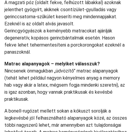
A magzati póz (oldalt fekve, felhúzott lábakkal) azoknak
jelenthet gyógyírt, akiknek csontízület-gyulladás vagy
gerinccsatorna-szűkület keseríti meg mindennapjaikat.
Ezeknél is az oldalt alvás javasolt.
Gerincgyógyászok a keményebb matracokat ajánlják
degeneratív, kopásos gerincbántalmak esetén. Hason
fekve lehet tehermentesíteni a porckorongokat ezeknél a
panaszoknál.
Matrac alapanyagok – melyiket válasszuk?
Nincsenek önmagukban „üdvözítő” matrac alapanyagok
(tehát lehet például nagyon kényelmes anyag a memory
hab vagy akár a latex, mégsem fogja mindenki szeretni), az
is igaz azonban, hogy vannak praktikusak és kevésbé
praktikusak.
A bonell-rugózat mellett sokan a kókuszt sorolják a
legkevésbé jól felhasználható alapanyagok közé, az összes
többi nagyszerű lehet, már amennyiben azt tulajdonságai