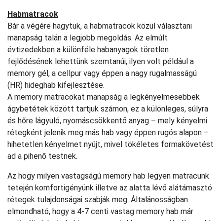
Habmatracok
Bár a végére hagytuk, a habmatracok közül választani
manapság talán a legjobb megoldás. Az elmúlt
évtizedekben a különféle habanyagok töretlen
fejlődésének lehettünk szemtanúi, ilyen volt például a
memory gél, a cellpur vagy éppen a nagy rugalmasságú
(HR) hideghab kifejlesztése.
A memory matracokat manapság a legkényelmesebbek
ágybetétek között tartjuk számon, ez a különleges, súlyra
és hőre lágyuló, nyomáscsökkentő anyag – mely kényelmi
rétegként jelenik meg más hab vagy éppen rugós alapon –
hihetetlen kényelmet nyújt, mivel tökéletes formakövetést
ad a pihenő testnek.
Az hogy milyen vastagságú memory hab legyen matracunk
tetején komfortigényünk illetve az alatta lévő alátámasztó
rétegek tulajdonságai szabják meg. Általánosságban
elmondható, hogy a 4-7 centi vastag memory hab már