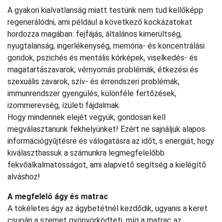
A gyakori kialvatlanság miatt testünk nem tud kellőképp
regenerálódni, ami például a következő kockázatokat
hordozza magában: fejfájás, általános kimerültség,
nyugtalanság, ingerlékenység, memória- és koncentrálási
gondok, pszichés és mentális kórképek, viselkedés- és
magatartászavarok, vérnyomás problémák, étkezési és
szexuális zavarok, szív- és érrendszeri problémák,
immunrendszer gyengülés, különféle fertőzések,
izommerevség, ízületi fájdalmak.
Hogy mindennek elejét vegyük, gondosan kell
megválasztanunk fekhelyünket! Ezért ne sajnáljuk alapos
információgyűjtésre és válogatásra az időt, s energiát, hogy
kiválaszthassuk a számunkra legmegfelelőbb
fekvőalkalmatosságot, ami alapvető segítség a kielégítő
alváshoz!
A megfelelő ágy és matrac
A tökéletes ágy az ágybetétnél kezdődik, ugyanis a keret
csupán a szemet gyönyörködteti, míg a matrac az