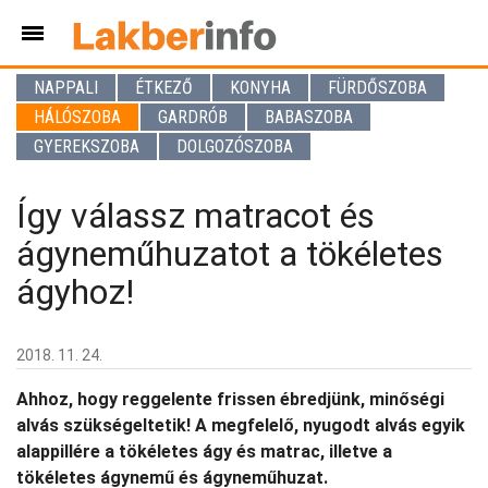
NAPPALI
ÉTKEZŐ
KONYHA
FÜRDŐSZOBA
HÁLÓSZOBA
GARDRÓB
BABASZOBA
GYEREKSZOBA
DOLGOZÓSZOBA
Így válassz matracot és
ágyneműhuzatot a tökéletes
ágyhoz!
2018. 11. 24.
Ahhoz, hogy reggelente frissen ébredjünk, minőségi
alvás szükségeltetik! A megfelelő, nyugodt alvás egyik
alappillére a tökéletes ágy és matrac, illetve a
tökéletes ágynemű és ágyneműhuzat.