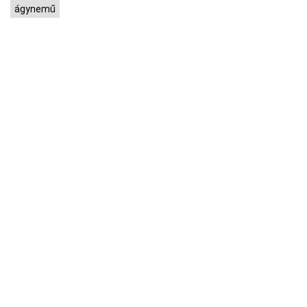
ágynemű