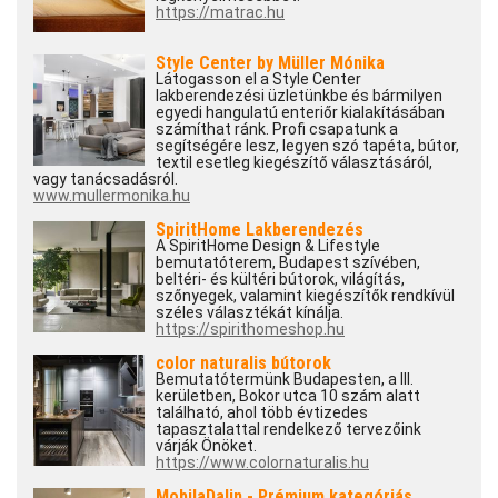
https://matrac.hu
Style Center by Müller Mónika
Látogasson el a Style Center
lakberendezési üzletünkbe és bármilyen
egyedi hangulatú enteriőr kialakításában
számíthat ránk. Profi csapatunk a
segítségére lesz, legyen szó tapéta, bútor,
textil esetleg kiegészítő választásáról,
vagy tanácsadásról.
www.mullermonika.hu
SpiritHome Lakberendezés
A SpiritHome Design & Lifestyle
bemutatóterem, Budapest szívében,
beltéri- és kültéri bútorok, világítás,
szőnyegek, valamint kiegészítők rendkívül
széles választékát kínálja.
https://spirithomeshop.hu
color naturalis bútorok
Bemutatótermünk Budapesten, a III.
kerületben, Bokor utca 10 szám alatt
található, ahol több évtizedes
tapasztalattal rendelkező tervezőink
várják Önöket.
https://www.colornaturalis.hu
MobilaDalin - Prémium kategóriás