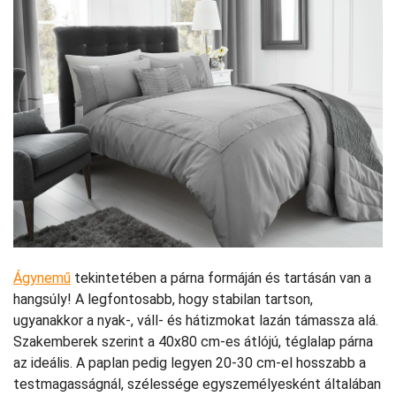
Ágynemű
tekintetében a párna formáján és tartásán van a
hangsúly! A legfontosabb, hogy stabilan tartson,
ugyanakkor a nyak-, váll- és hátizmokat lazán támassza alá.
Szakemberek szerint a 40x80 cm-es átlójú, téglalap párna
az ideális. A paplan pedig legyen 20-30 cm-el hosszabb a
testmagasságnál, szélessége egyszemélyesként általában