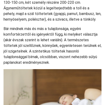
130-150 cm, két személy részére 200-220 cm.
Ágyneműtöltetek közül a legelterjedtebb a toll és a
pehely, majd a szál töltetetek (gyapjú, pamut, bambusz, len,
hernyóselyem, poliészter), és a szivacs, illetve a tönköly.
Bár mindnek más és más a tulajdonsága, egyéni
komfortérzettől és igényektől függ, ki melyiket választja
(akár évszak szerint is lehet variálni). A természetes
töltetek jól szellőznek, könnyűek, egyenletesen terülnek el,
jól szigetelnek. A szintetikus töltetek hasonló
tulajdonsággal bírnak, olcsóbban, viszont nehezebb súlyú
paplanokat eredményeznek.