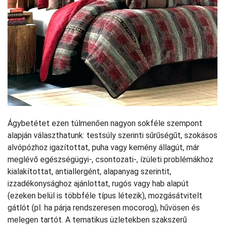
Ágybetétet ezen túlmenően nagyon sokféle szempont
alapján választhatunk: testsúly szerinti sűrűségűt, szokásos
alvópózhoz igazítottat, puha vagy kemény állagút, már
meglévő egészségügyi-, csontozati-, ízületi problémákhoz
kialakítottat, antiallergént, alapanyag szerintit,
izzadékonysághoz ajánlottat, rugós vagy hab alapút
(ezeken belül is többféle típus létezik), mozgásátvitelt
gátlót (pl. ha párja rendszeresen mocorog), hűvösen és
melegen tartót. A tematikus üzletekben szakszerű