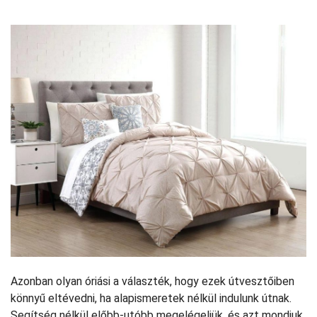
Azonban olyan óriási a választék, hogy ezek útvesztőiben
könnyű eltévedni, ha alapismeretek nélkül indulunk útnak.
Segítség nélkül előbb-utóbb megelégeljük, és azt mondjuk,