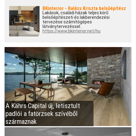
BKinterior - Balázs Kriszta belsőépítész
Lakások, családi házak teljes körű
belsőépítészeti és lakberendezési
tervezése számítógépes
látványtervezéssel.
https://www.bkinterior.net/hu
A Kährs Capital új, letisztult
padlói a fatörzsek szívéből
származnak