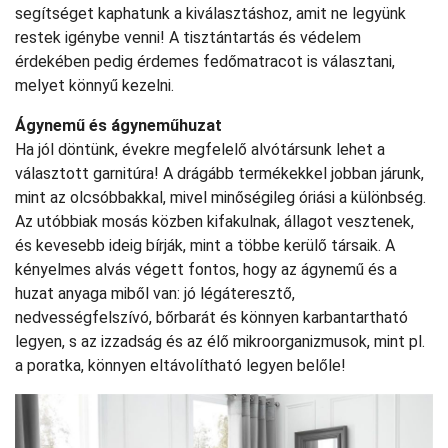
segítséget kaphatunk a kiválasztáshoz, amit ne legyünk
restek igénybe venni! A tisztántartás és védelem
érdekében pedig érdemes fedőmatracot is választani,
melyet könnyű kezelni.
Ágynemű és ágyneműhuzat
Ha jól döntünk, évekre megfelelő alvótársunk lehet a
választott garnitúra! A drágább termékekkel jobban járunk,
mint az olcsóbbakkal, mivel minőségileg óriási a különbség.
Az utóbbiak mosás közben kifakulnak, állagot vesztenek,
és kevesebb ideig bírják, mint a többe kerülő társaik. A
kényelmes alvás végett fontos, hogy az ágynemű és a
huzat anyaga miből van: jó légáteresztő,
nedvességfelszívó, bőrbarát és könnyen karbantartható
legyen, s az izzadság és az élő mikroorganizmusok, mint pl.
a poratka, könnyen eltávolítható legyen belőle!