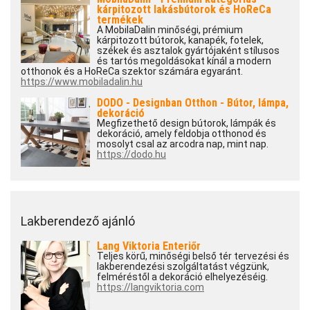
kárpitozott lakásbútorok és HoReCa
termékek
A MobilaDalin minőségi, prémium
kárpitozott bútorok, kanapék, fotelek,
székek és asztalok gyártójaként stílusos
és tartós megoldásokat kínál a modern
otthonok és a HoReCa szektor számára egyaránt.
https://www.mobiladalin.hu
DODO - Designban Otthon - Bútor, lámpa,
dekoráció
Megfizethető design bútorok, lámpák és
dekoráció, amely feldobja otthonod és
mosolyt csal az arcodra nap, mint nap.
https://dodo.hu
Lakberendező ajánló
Lang Viktoria Enteriőr
Teljes körű, minőségi belső tér tervezési és
lakberendezési szolgáltatást végzünk,
felméréstől a dekoráció elhelyezéséig.
https://langviktoria.com