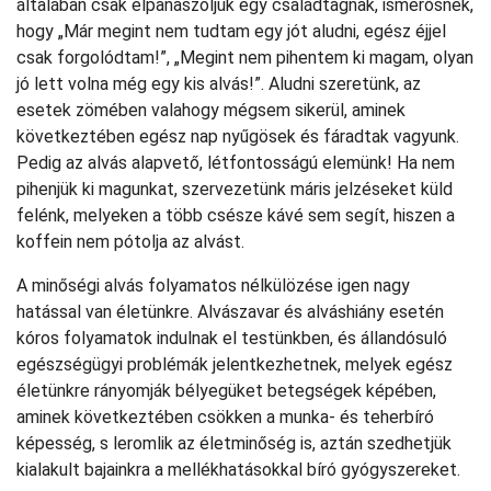
általában csak elpanaszoljuk egy családtagnak, ismerősnek,
hogy „Már megint nem tudtam egy jót aludni, egész éjjel
csak forgolódtam!”, „Megint nem pihentem ki magam, olyan
jó lett volna még egy kis alvás!”. Aludni szeretünk, az
esetek zömében valahogy mégsem sikerül, aminek
következtében egész nap nyűgösek és fáradtak vagyunk.
Pedig az alvás alapvető, létfontosságú elemünk! Ha nem
pihenjük ki magunkat, szervezetünk máris jelzéseket küld
felénk, melyeken a több csésze kávé sem segít, hiszen a
koffein nem pótolja az alvást.
A minőségi alvás folyamatos nélkülözése igen nagy
hatással van életünkre. Alvászavar és alváshiány esetén
kóros folyamatok indulnak el testünkben, és állandósuló
egészségügyi problémák jelentkezhetnek, melyek egész
életünkre rányomják bélyegüket betegségek képében,
aminek következtében csökken a munka- és teherbíró
képesség, s leromlik az életminőség is, aztán szedhetjük
kialakult bajainkra a mellékhatásokkal bíró gyógyszereket.