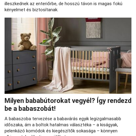
illeszkednek az enteriőrbe, de hosszú távon is magas fokú
kényelmet és biztosítanak.
Milyen bababútorokat vegyél? Így rendezd
be a babaszobát!
A babaszoba tervezése a babavárás egyik legizgalmasabb
időszaka, ám a boltok hatalmas választéka – a kiságyak,
pelenkázó komódok és kiegészítők sokasága – könnyen