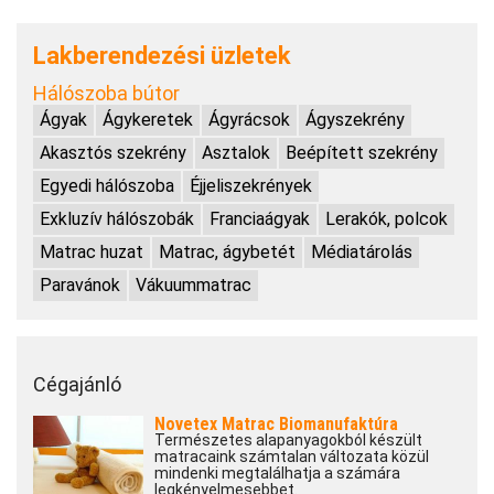
Lakberendezési üzletek
Hálószoba bútor
Ágyak
Ágykeretek
Ágyrácsok
Ágyszekrény
Akasztós szekrény
Asztalok
Beépített szekrény
Egyedi hálószoba
Éjjeliszekrények
Exkluzív hálószobák
Franciaágyak
Lerakók, polcok
Matrac huzat
Matrac, ágybetét
Médiatárolás
Paravánok
Vákuummatrac
Cégajánló
Novetex Matrac Biomanufaktúra
Természetes alapanyagokból készült
matracaink számtalan változata közül
mindenki megtalálhatja a számára
legkényelmesebbet.