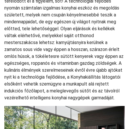
terelődött el a figyelem, sőt! A technológiai fejlődés
nyomán számtalan izgalmas konyhai eszköz és megoldás
született, melyek nem csupán kényelmesebbé teszik a
mindennapjaidat, de egy egészen új világot nyitnak meg
előtted, tele lehetőséggel. Olyan eljárások és kellékek
váltak elérhetővé, melyekkel saját otthonod
mesterszakácsa lehetsz: karnyújtásnyira kerülnek a
zamatos sous vide vagy éppen a hosszan, szárazon érlelt
omlós húsok, a tökéletesre sütött kenyerek vagy éppen az
egészséges, roppanós és vitaminban gazdag zöldségek. A
kulináris élmények szerelmeseinek évről évre újabb ajtókat
nyit ki a technológia fejlődése, a Konyhakiállítás látogatói
elsőként vehetik szemügyre a munkapult alá rejtett
indukciós főzőlapot, a meleglevegős sütőt és az távolról
vezérelhető intelligens konyhai nagygépek garmadáját.