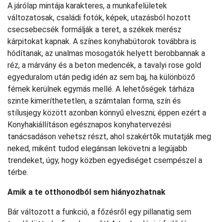
A járólap mintája karakteres, a munkafelületek
változatosak, családi fotók, képek, utazásból hozott
csecsebecsék formálják a teret, a székek merész
kárpitokat kapnak. A színes konyhabútorok továbbra is
hódítanak, az unalmas mosogatók helyett berobbannak a
réz, a márvány és a beton medencék, a tavalyi rose gold
egyeduralom után pedig idén az sem baj, ha különböző
fémek kerülnek egymás mellé. A lehetőségek tárháza
szinte kimeríthetetlen, a számtalan forma, szín és
stílusjegy között azonban könnyű elveszni; éppen ezért a
Konyhakiállításon egésznapos konyhatervezési
tanácsadáson vehetsz részt, ahol szakértők mutatják meg
neked, miként tudod elegánsan lekövetni a legújabb
trendeket, úgy, hogy közben egyediséget csempészel a
térbe.
Amik a te otthonodból sem hiányozhatnak
Bár változott a funkció, a főzésről egy pillanatig sem