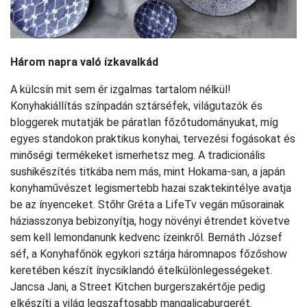
Három napra való ízkavalkád
A külcsín mit sem ér izgalmas tartalom nélkül!
Konyhakiállítás színpadán sztárséfek, világutazók és
bloggerek mutatják be páratlan főzőtudományukat, míg
egyes standokon praktikus konyhai, tervezési fogásokat és
minőségi termékeket ismerhetsz meg. A tradicionális
sushikészítés titkába nem más, mint Hokama-san, a japán
konyhaművészet legismertebb hazai szaktekintélye avatja
be az ínyenceket. Stőhr Gréta a LifeTv vegán műsorainak
háziasszonya bebizonyítja, hogy növényi étrendet követve
sem kell lemondanunk kedvenc ízeinkről. Bernáth József
séf, a Konyhafőnök egykori sztárja háromnapos főzőshow
keretében készít ínycsiklandó ételkülönlegességeket.
Jancsa Jani, a Street Kitchen burgerszakértője pedig
elkészíti a világ legszaftosabb mangalicaburgerét.