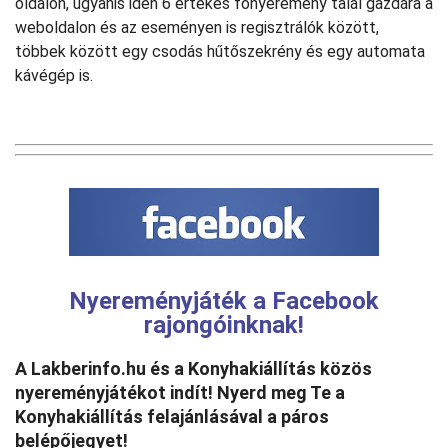
oldalon, ugyanis idén 6 értékes főnyeremény talál gazdára a
weboldalon és az eseményen is regisztrálók között,
többek között egy csodás hűtőszekrény és egy automata
kávégép is.
Nyereményjáték a Facebook
rajongóinknak!
A Lakberinfo.hu és a Konyhakiállítás közös
nyereményjátékot indít! Nyerd meg Te a
Konyhakiállítás felajánlásával a páros
belépőjegyet!