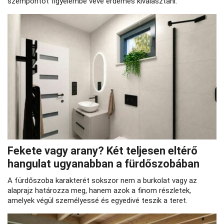
szempontot figyelembe véve érdemes kiválasztani.
Fekete vagy arany? Két teljesen eltérő
hangulat ugyanabban a fürdőszobában
A fürdőszoba karakterét sokszor nem a burkolat vagy az
alaprajz határozza meg, hanem azok a finom részletek,
amelyek végül személyessé és egyedivé teszik a teret.