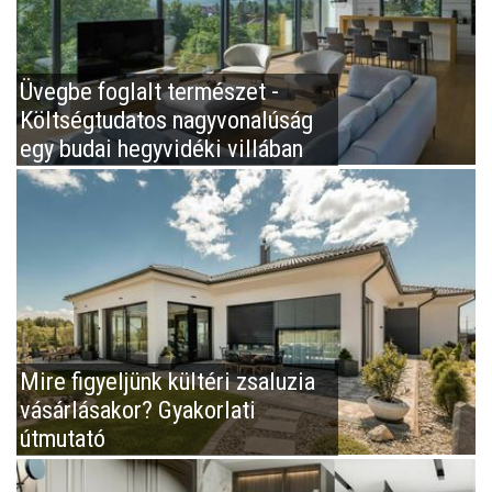
Üvegbe foglalt természet -
Költségtudatos nagyvonalúság
egy budai hegyvidéki villában
Mire figyeljünk kültéri zsaluzia
vásárlásakor? Gyakorlati
útmutató