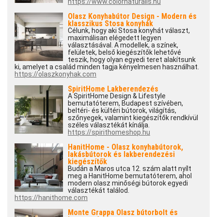
https://www.colornaturalis.hu
Olasz Konyhabútor Design - Modern és
klasszikus Stosa konyhák
Célunk, hogy aki Stosa konyhát választ,
maximálisan elégedett legyen
választásával. A modellek, a színek,
felületek, belső kiegészítők lehetővé
teszik, hogy olyan egyedi teret alakítsunk
ki, amelyet a család minden tagja kényelmesen használhat.
https://olaszkonyhak.com
SpiritHome Lakberendezés
A SpiritHome Design & Lifestyle
bemutatóterem, Budapest szívében,
beltéri- és kültéri bútorok, világítás,
szőnyegek, valamint kiegészítők rendkívül
széles választékát kínálja.
https://spirithomeshop.hu
HanitHome - Olasz konyhabútorok,
lakásbútorok és lakberendezési
kiegészítők
Budán a Maros utca 12. szám alatt nyílt
meg a HanitHome bemutatóterem, ahol
modern olasz minőségi bútorok egyedi
választékát találod.
https://hanithome.com
Monte Grappa Olasz bútorbolt és