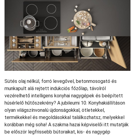
Sütés olaj nélkül, forró levegővel, betonmosogató és
munkapult alá rejtett indukciós főzőlap, távolról
vezérelhető intelligens konyhai nagygépek és beépített
húsérlelő hűtőszekrény? A jubileumi 10. Konyhakiállításon
olyan világszínvonalú újdonságokkal, ötletekkel,
termékekkel és megoldásokkal találkozhatsz, melyekkel
korábban még soha! A szakma hazai képviselői itt mutatják
be először legfrissebb bútoraikat, kis- és nagygép