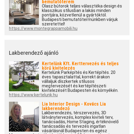
bemutatóterem
Olasz bútorok teljes választéka design és
klasszikus stílusban a lakás minden
pontjára, közvetlenül a gyártóktól.
Budapesti bemutatótermünkben várjuk
szeretettel!
https://www.montegrappamobili.hu
Lakberendező ajánló
Kertelünk Kft. Kerttervezés és teljes
körű kivitelezés
Kertelünk Parképítés és Kertépítés. 20
éves tapasztalattal, korrekt árakon
vállaljuk díszkertek stílusos
megtervezését és kertépítészeti
kivitelezését Budapesten és környékén.
https://www.kertelunk.hu
Lia Interior Design - Kovács Lia
lakberendező
Lakberendezés, térszervezés, 3D
látványtervezés, komplex kiviteli terv,
tanácsadás, Home Staging, értéknövelő
tanácsadás és tervezés ingatlan
vásárlásnál Budapesten és egész