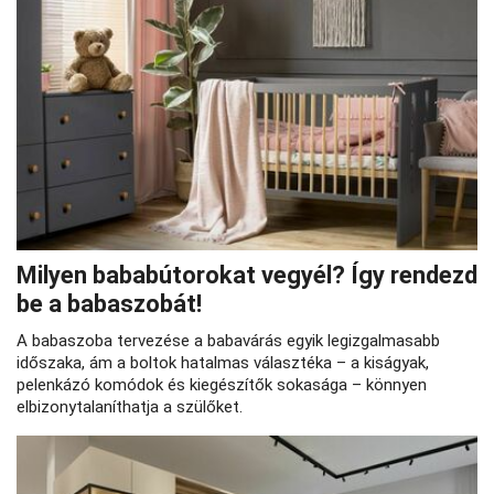
Milyen bababútorokat vegyél? Így rendezd
be a babaszobát!
A babaszoba tervezése a babavárás egyik legizgalmasabb
időszaka, ám a boltok hatalmas választéka – a kiságyak,
pelenkázó komódok és kiegészítők sokasága – könnyen
elbizonytalaníthatja a szülőket.