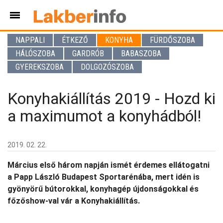
NAPPALI
ÉTKEZŐ
KONYHA
FÜRDŐSZOBA
HÁLÓSZOBA
GARDRÓB
BABASZOBA
GYEREKSZOBA
DOLGOZÓSZOBA
Konyhakiállítás 2019 - Hozd ki
a maximumot a konyhádból!
2019. 02. 22.
Március első három napján ismét érdemes ellátogatni
a Papp László Budapest Sportarénába, mert idén is
gyönyörű bútorokkal, konyhagép újdonságokkal és
főzőshow-val vár a Konyhakiállítás.