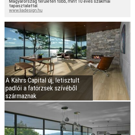
Magyarország területén több, mint 10 éves szakmai
tapasztalattal.
www.liadesign.hu
A Kährs Capital új, letisztult
padlói a fatörzsek szívéből
származnak