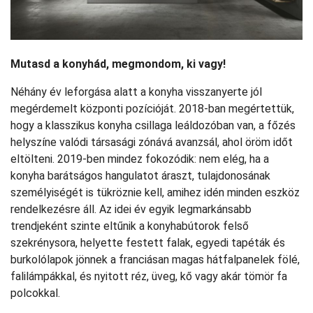
Mutasd a konyhád, megmondom, ki vagy!
Néhány év leforgása alatt a konyha visszanyerte jól
megérdemelt központi pozícióját. 2018-ban megértettük,
hogy a klasszikus konyha csillaga leáldozóban van, a főzés
helyszíne valódi társasági zónává avanzsál, ahol öröm időt
eltölteni. 2019-ben mindez fokozódik: nem elég, ha a
konyha barátságos hangulatot áraszt, tulajdonosának
személyiségét is tükröznie kell, amihez idén minden eszköz
rendelkezésre áll. Az idei év egyik legmarkánsabb
trendjeként szinte eltűnik a konyhabútorok felső
szekrénysora, helyette festett falak, egyedi tapéták és
burkolólapok jönnek a franciásan magas hátfalpanelek fölé,
falilámpákkal, és nyitott réz, üveg, kő vagy akár tömör fa
polcokkal.