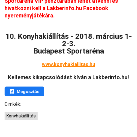
Sportaréna VIP pénztárában lehet átvenni és
hivatkozni kell a Lakberinfo.hu Facebook
nyereményjátékára.
10. Konyhakiállítás -
2018. március 1-
2-3.
Budapest Sportaréna
www.konyhakiallitas.hu
Kellemes kikapcsolódást kíván a Lakberinfo.hu!
Megosztás
Cimkék:
Konyhakiállítás