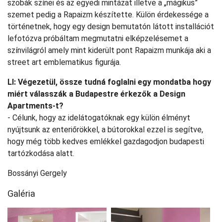
szobák színei és az egyedi mintázat illetve a „mágikus”
szemet pedig a Rapaizm készítette. Külön érdekessége a
történetnek, hogy egy design bemutatón látott installációt
lefotózva próbáltam megmutatni elképzelésemet a
színvilágról amely mint kiderült pont Rapaizm munkája aki a
street art emblematikus figurája.
LI: Végezetül, össze tudná foglalni egy mondatba hogy
miért válasszák a Budapestre érkezők a Design
Apartments-t?
- Célunk, hogy az idelátogatóknak egy külön élményt
nyújtsunk az enteriőrökkel, a bútorokkal ezzel is segítve,
hogy még több kedves emlékkel gazdagodjon budapesti
tartózkodása alatt.
Bossányi Gergely
Galéria