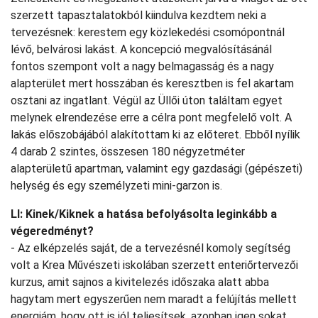
szerzett tapasztalatokból kiindulva kezdtem neki a
tervezésnek: kerestem egy közlekedési csomópontnál
lévő, belvárosi lakást. A koncepció megvalósításánál
fontos szempont volt a nagy belmagasság és a nagy
alapterület mert hosszában és keresztben is fel akartam
osztani az ingatlant. Végül az Üllői úton találtam egyet
melynek elrendezése erre a célra pont megfelelő volt. A
lakás előszobájából alakítottam ki az előteret. Ebből nyílik
4 darab 2 szintes, összesen 180 négyzetméter
alapterületű apartman, valamint egy gazdasági (gépészeti)
helység és egy személyzeti mini-garzon is.
LI: Kinek/Kiknek a hatása befolyásolta leginkább a
végeredményt?
- Az elképzelés saját, de a tervezésnél komoly segítség
volt a Krea Művészeti iskolában szerzett enteriőrtervezői
kurzus, amit sajnos a kivitelezés időszaka alatt abba
hagytam mert egyszerűen nem maradt a felújítás mellett
energiám, hogy ott is jól teljesítsek, azonban igen sokat