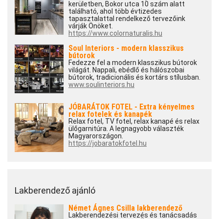
kerületben, Bokor utca 10 szám alatt
található, ahol több évtizedes
tapasztalattal rendelkező tervezőink
várják Önöket.
https://www.colornaturalis.hu
Soul Interiors - modern klasszikus
bútorok
Fedezze fel a modern klasszikus bútorok
világát. Nappali, ebédlő és hálószobai
bútorok, tradicionális és kortárs stílusban.
www.soulinteriors.hu
JÓBARÁTOK FOTEL - Extra kényelmes
relax fotelek és kanapék
Relax fotel, TV fotel, relax kanapé és relax
ülőgarnitúra. A legnagyobb választék
Magyarországon.
https://jobaratokfotel.hu
Lakberendező ajánló
Német Ágnes Csilla lakberendező
Lakberendezési tervezés és tanácsadás