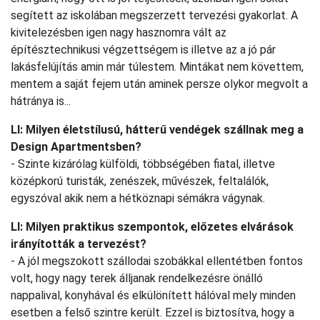
segített az iskolában megszerzett tervezési gyakorlat. A
kivitelezésben igen nagy hasznomra vált az
építésztechnikusi végzettségem is illetve az a jó pár
lakásfelújítás amin már túlestem. Mintákat nem követtem,
mentem a saját fejem után aminek persze olykor megvolt a
hátránya is...
LI: Milyen életstílusú, hátterű vendégek szállnak meg a
Design Apartmentsben?
- Szinte kizárólag külföldi, többségében fiatal, illetve
középkorú turisták, zenészek, művészek, feltalálók,
egyszóval akik nem a hétköznapi sémákra vágynak.
LI: Milyen praktikus szempontok, előzetes elvárások
irányították a tervezést?
- A jól megszokott szállodai szobákkal ellentétben fontos
volt, hogy nagy terek álljanak rendelkezésre önálló
nappalival, konyhával és elkülönített hálóval mely minden
esetben a felső szintre került. Ezzel is biztosítva, hogy a