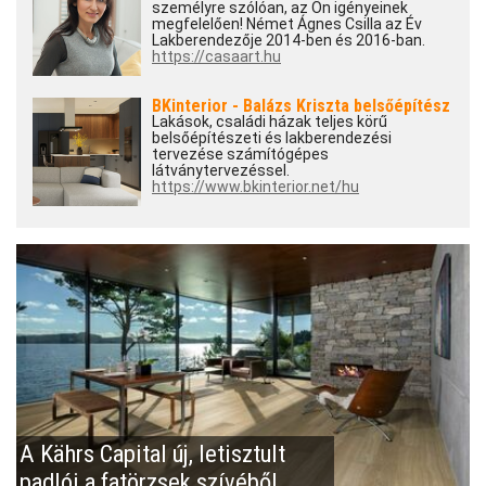
személyre szólóan, az Ön igényeinek
megfelelően! Német Ágnes Csilla az Év
Lakberendezője 2014-ben és 2016-ban.
https://casaart.hu
BKinterior - Balázs Kriszta belsőépítész
Lakások, családi házak teljes körű
belsőépítészeti és lakberendezési
tervezése számítógépes
látványtervezéssel.
https://www.bkinterior.net/hu
A Kährs Capital új, letisztult
padlói a fatörzsek szívéből