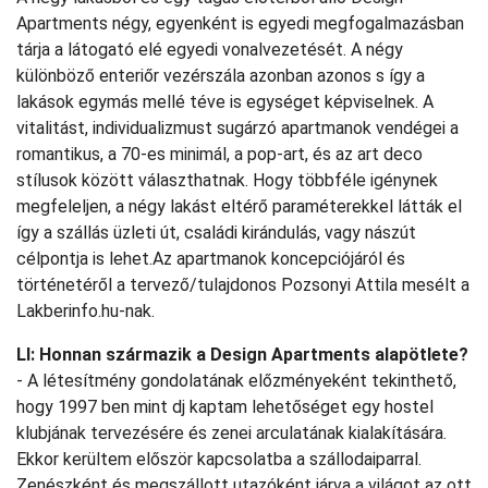
Apartments négy, egyenként is egyedi megfogalmazásban
tárja a látogató elé egyedi vonalvezetését. A négy
különböző enteriőr vezérszála azonban azonos s így a
lakások egymás mellé téve is egységet képviselnek. A
vitalitást, individualizmust sugárzó apartmanok vendégei a
romantikus, a 70-es minimál, a pop-art, és az art deco
stílusok között választhatnak. Hogy többféle igénynek
megfeleljen, a négy lakást eltérő paraméterekkel látták el
így a szállás üzleti út, családi kirándulás, vagy nászút
célpontja is lehet.Az apartmanok koncepciójáról és
történetéről a tervező/tulajdonos Pozsonyi Attila mesélt a
Lakberinfo.hu-nak.
LI: Honnan származik a Design Apartments alapötlete?
- A létesítmény gondolatának előzményeként tekinthető,
hogy 1997 ben mint dj kaptam lehetőséget egy hostel
klubjának tervezésére és zenei arculatának kialakítására.
Ekkor kerültem először kapcsolatba a szállodaiparral.
Zenészként és megszállott utazóként járva a világot az ott