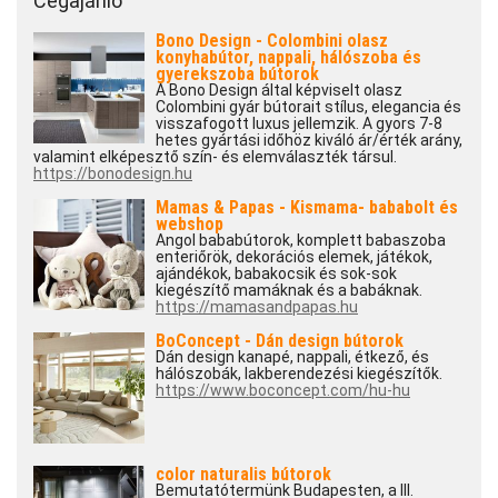
Cégajánló
Bono Design - Colombini olasz
konyhabútor, nappali, hálószoba és
gyerekszoba bútorok
A Bono Design által képviselt olasz
Colombini gyár bútorait stílus, elegancia és
visszafogott luxus jellemzik. A gyors 7-8
hetes gyártási időhöz kiváló ár/érték arány,
valamint elképesztő szín- és elemválaszték társul.
https://bonodesign.hu
Mamas & Papas - Kismama- bababolt és
webshop
Angol bababútorok, komplett babaszoba
enteriőrök, dekorációs elemek, játékok,
ajándékok, babakocsik és sok-sok
kiegészítő mamáknak és a babáknak.
https://mamasandpapas.hu
BoConcept - Dán design bútorok
Dán design kanapé, nappali, étkező, és
hálószobák, lakberendezési kiegészítők.
https://www.boconcept.com/hu-hu
color naturalis bútorok
Bemutatótermünk Budapesten, a III.