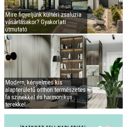
Mire figyeljünk kültéri zsaluzia
vásárlásakor? Gyakorlati
útmutató
Modern, kényelmes kis
alapterületű otthon természetes
fa színekkel és harmonikus
terekkel