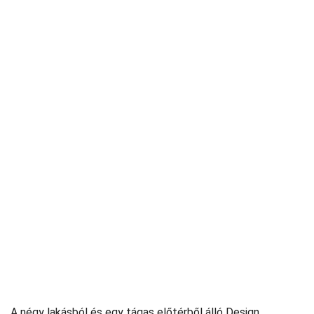
A négy lakásból és egy tágas előtérből álló Design