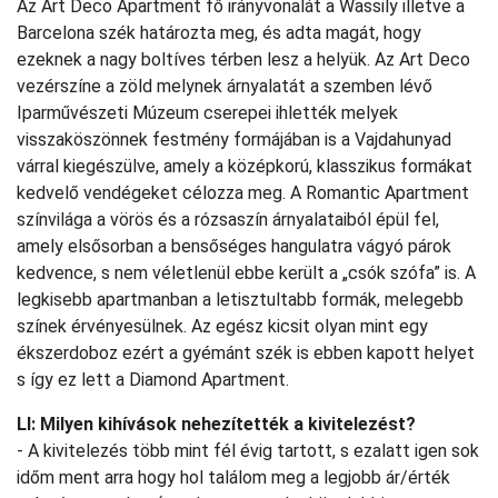
Az Art Deco Apartment fő irányvonalát a Wassily illetve a
Barcelona szék határozta meg, és adta magát, hogy
ezeknek a nagy boltíves térben lesz a helyük. Az Art Deco
vezérszíne a zöld melynek árnyalatát a szemben lévő
Iparművészeti Múzeum cserepei ihlették melyek
visszaköszönnek festmény formájában is a Vajdahunyad
várral kiegészülve, amely a középkorú, klasszikus formákat
kedvelő vendégeket célozza meg. A Romantic Apartment
színvilága a vörös és a rózsaszín árnyalataiból épül fel,
amely elsősorban a bensőséges hangulatra vágyó párok
kedvence, s nem véletlenül ebbe került a „csók szófa” is. A
legkisebb apartmanban a letisztultabb formák, melegebb
színek érvényesülnek. Az egész kicsit olyan mint egy
ékszerdoboz ezért a gyémánt szék is ebben kapott helyet
s így ez lett a Diamond Apartment.
LI: Milyen kihívások nehezítették a kivitelezést?
- A kivitelezés több mint fél évig tartott, s ezalatt igen sok
időm ment arra hogy hol találom meg a legjobb ár/érték