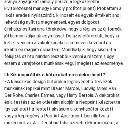
arányú anyagokat (amely persze a legközelebbi
kivitelezésnél már egy komoly profitot jelent) Próbáltam a
lakás eredeti nyílászáróit, kilincseit és egyéb értékeit ahol
lehetőség nyílt rá megmenteni, egyes dolgokat
újrahasznosítani arra törekedve, hogy a régi és az új formák
jól harmonizáljanak egymással. De az is előfordult, hogy ki
kellet vennem a vakolókanalat a kőműves kezéből és
inkább én magam csináltam. Mondhatjuk, hogy sikerült a
felújítás szinte minden részéből kivenni a részem s úgy
érzem a verejtékes munkának végül meglett az eredménye.
LI: Kik inspirálták a bútorokat és a dekorációt?
- A klasszikus design bútorok a legnevesebb tervezők
munkáinak replikái mint Brauer Marcel, Ludwig Miels Van
Der Rohe, Charles Eames, vagy Harry Bertoia. A dekorokat
és a festést az én ötleteim alapján a Neopaint készítette
így született a festett akvárium a konyhabútor között
vagy a képregény a Pop Art Apartment-ben illetve a
múzeumok az Art Decoban falra szerelt dekorációként, a