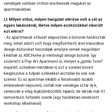
vendégek valóban otthon érezhessék magukat az
apartmanokban.
LI: Milyen stílus, milyen hangulat elérése volt a cél az
egyes lakásoknál, illetve milyen eszközökkel sikerült
ezt elérni?
- Az apartmanok stílusát alapvetően a bútorok határozták
meg, tehát adott volt hogy megfizethető áron klasszikus
design-bútorokat használjak amelyre remek megoldást
kínáltak az ABCHome jó minőségű design bútorai. Így
született a Pop Art Apartment is, melyet a „gömb fotel”
inspirált, színeiben mintáiban is ezt a vonalat követi
kiegészülve a tulipán székekkel asztallal és sok-sok
színnel. Ez az apartman inkább a fiatalosabb lazább
embereknél népszerű; voltak már vendégei sztár dj-k,
zenészek a világ legkülönbözőbb tájairól, de laktak már itt
nemzetközi feltaláló zsenik (egy hazánkban rendezett
workshop alkalmával).