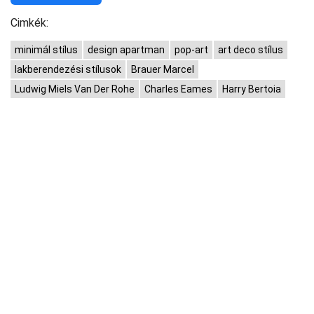
Cimkék:
minimál stílus
design apartman
pop-art
art deco stílus
lakberendezési stílusok
Brauer Marcel
Ludwig Miels Van Der Rohe
Charles Eames
Harry Bertoia