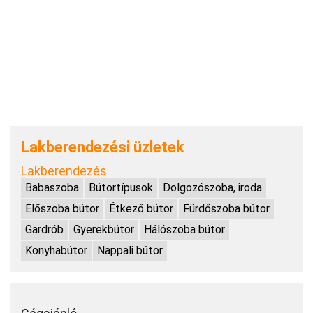
Lakberendezési üzletek
Lakberendezés
Babaszoba
Bútortípusok
Dolgozószoba, iroda
Előszoba bútor
Étkező bútor
Fürdőszoba bútor
Gardrób
Gyerekbútor
Hálószoba bútor
Konyhabútor
Nappali bútor